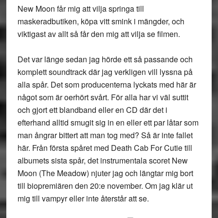
New Moon får mig att vilja springa till
maskeradbutiken, köpa vitt smink i mängder, och
viktigast av allt så får den mig att vilja se filmen.
Det var länge sedan jag hörde ett så passande och
komplett soundtrack där jag verkligen vill lyssna på
alla spår. Det som producenterna lyckats med här är
något som är oerhört svårt. För alla har vi väl suttit
och gjort ett blandband eller en CD där det i
efterhand alltid smugit sig in en eller ett par låtar som
man ångrar bittert att man tog med? Så är inte fallet
här. Från första spåret med Death Cab For Cutie till
albumets sista spår, det instrumentala scoret New
Moon (The Meadow) njuter jag och längtar mig bort
till biopremiären den 20:e november. Om jag klär ut
mig till vampyr eller inte återstår att se.