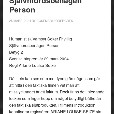
Självmordsbenägen
Person
26 MARS, 2024
BY
ROSEMARI SÖDERGREN
Humanistisk Vampyr Söker Frivillig
Självmordsbenägen Person
Betyg 2
Svensk biopremiär 29 mars 2024
Regi Ariane Louise-Seize
Då titeln kan ses som mer fyndig än något som går
att hitta i den faktiska filmen vet man att
misslyckandet är ett faktum. Dock finns det inledande
tecken som inger hopp om något betydligt bättre än
den faktiska slutprodukten. I filmens introduktion
kanaliserar regissören ARIANE LOUISE-SEIZE sin