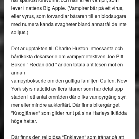
lever i nattens Big Apple. (Vampirer bär på ett virus,
eller vyrus, som förvandlar bäraren till en blodsugare
med numera kända svagheter bland annat tål de inte
solljus.)
Det är upptakten till Charlie Huston intressanta och
hårdkokta dekarserie om vampyrdetektiven Joe Pitt.
Boken ” Redan död ” är den totala antitesen mot en
annan
vampyrbokserie om den gulliga familjen Cullen. New
York styrs nattetid av flera klaner som har delat upp
staden i ett antal områden där olika vampyrgäng styr,
mer eller mindre auktoritärt. Där finns bikergänget
”Knogjärnen” som glider runt på sina Harleys iklädda
höga hattar.
Där finns den religiösa ”Enklaven” som tränar på att