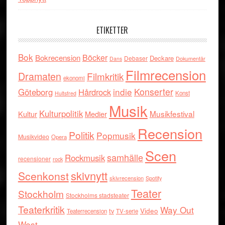
ETIKETTER
Bok
Böcker
Bokrecension
Deckare
Debaser
Dokumentär
Dans
Filmrecension
Dramaten
Filmkritik
ekonomi
indie
Konserter
Göteborg
Hårdrock
Konst
Hultsfred
Musik
Kulturpolitik
Musikfestival
Kultur
Medier
Recension
Politik
Popmusik
Musikvideo
Opera
Scen
samhälle
Rockmusik
recensioner
rock
skivnytt
Scenkonst
skivrecension
Spotify
Teater
Stockholm
Stockholms stadsteater
Teaterkritik
Way Out
tv
Video
Teaterrecension
TV-serie
West