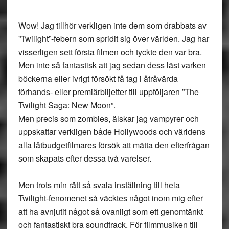
Wow! Jag tillhör verkligen inte dem som drabbats av
”Twilight”-febern som spridit sig över världen. Jag har
visserligen sett första filmen och tyckte den var bra.
Men inte så fantastisk att jag sedan dess läst varken
böckerna eller ivrigt försökt få tag i åtråvärda
förhands- eller premiärbiljetter till uppföljaren ”The
Twilight Saga: New Moon”.
Men precis som zombies, älskar jag vampyrer och
uppskattar verkligen både Hollywoods och världens
alla låtbudgetfilmares försök att mätta den efterfrågan
som skapats efter dessa två varelser.
Men trots min rätt så svala inställning till hela
Twilight-fenomenet så väcktes något inom mig efter
att ha avnjutit något så ovanligt som ett genomtänkt
och fantastiskt bra soundtrack. För filmmusiken till