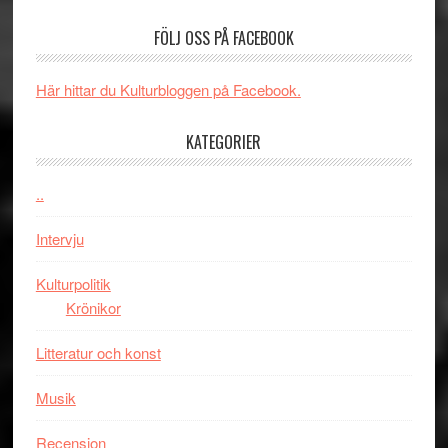
–
börjar
FÖLJ OSS PÅ FACEBOOK
rolig
valet
och
synas
spännande
i
Här hittar du Kulturbloggen på Facebook.
med
tv4
en
med
KATEGORIER
Jackie
Vem
Chan
kan
..
i
styra
storform
Mauri?
Intervju
Kulturpolitik
Krönikor
Litteratur och konst
Musik
Recension