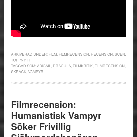
ARKIVERAD UNDER:
FILM
,
FILMRECENSION
,
RECENSION
,
SCEN
,
TOPPNYTT
TAGGAD SOM:
ABIGAIL
,
DRACULA
,
FILMKRITIK
,
FILMRECENSION
,
SKRÄCK
,
VAMPYR
Filmrecension:
Humanistisk Vampyr
Söker Frivillig