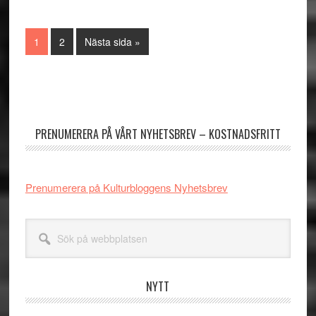
Sida
Sida
Go
1
2
Nästa sida »
to
Primärt
sidofält
PRENUMERERA PÅ VÅRT NYHETSBREV – KOSTNADSFRITT
Prenumerera på Kulturbloggens Nyhetsbrev
Sök
på
webbplatsen
NYTT