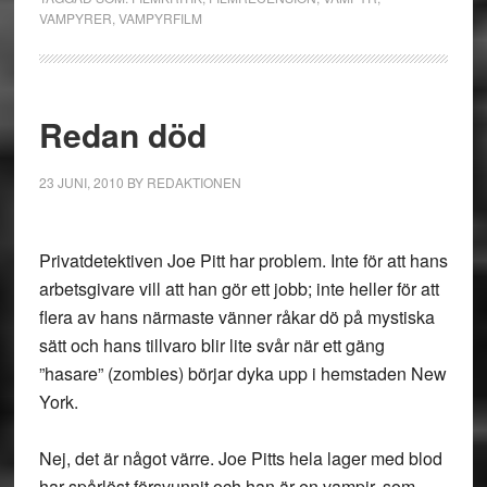
VAMPYRER
,
VAMPYRFILM
Redan död
23 JUNI, 2010
BY
REDAKTIONEN
Privatdetektiven Joe Pitt har problem. Inte för att hans
arbetsgivare vill att han gör ett jobb; inte heller för att
flera av hans närmaste vänner råkar dö på mystiska
sätt och hans tillvaro blir lite svår när ett gäng
”hasare” (zombies) börjar dyka upp i hemstaden New
York.
Nej, det är något värre. Joe Pitts hela lager med blod
har spårlöst försvunnit och han är en vampir, som