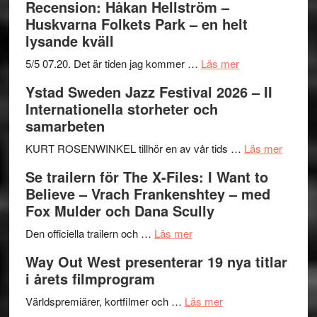
Recension: Håkan Hellström –
Huskvarna Folkets Park – en helt
lysande kväll
om
5/5 07.20. Det är tiden jag kommer …
Läs mer
Recension:
Ystad Sweden Jazz Festival 2026 – II
Håkan
Internationella storheter och
Hellström
samarbeten
–
Huskvarna
om
KURT ROSENWINKEL tillhör en av vår tids …
Läs mer
Folkets
Ystad
Se trailern för The X-Files: I Want to
Park
Swede
Believe – Vrach Frankenshtey – med
–
Jazz
Fox Mulder och Dana Scully
en
Festiva
om
helt
2026
Den officiella trailern och …
Läs mer
Se
lysande
–
Way Out West presenterar 19 nya titlar
trailern
kväll
II
i årets filmprogram
för
Internat
The
om
storhet
Världspremiärer, kortfilmer och …
Läs mer