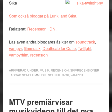
Sika
Som också bloggar på Lunki and Sika.
Relaterat:
Recension i DN
.
Läs även andra bloggares åsikter om
soundtrack
,
vampyr
,
filmmusik
,
Deathcab for Cutie
,
Twilight
,
vampyrfilm
,
recension
ARKIVERAD UNDER:
MUSIK
,
RECENSION
,
SKIVRECENSIONER
TAGGAD SOM:
FILMMUSIK
,
SOUNDTRACK
,
VAMPYR
MTV premiärvisar
musikvideon till det nya