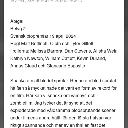
16 APRIL, 2024
BY
ROSEMARI SÖDERGREN
Abigail
Betyg 2
Svensk biopremiär 19 april 2024
Regi Matt Bettinelli-Olpin och Tyler Gillett
I rollerna: Melissa Barrera, Dan Stevens, Alisha Weir,
Kathryn Newton, William Catlett, Kevin Durand,
Angus Cloud och Giancarlo Esposito
Snacka om att blodet sprutar. Redan om blod sprutat
hälften så mycket hade det varit en form av rekord för
en film. Här kan vi snacka om vampyr- och
zombiefilm. Jag tycker det är synd att det
exploderade med våldsamma blodsprutande scener
under filmens andra hälft, för den första halvan var
riktigt spännande och mer av en thriller, fast det