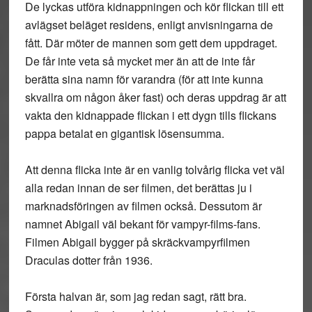
De lyckas utföra kidnappningen och kör flickan till ett
avlägset beläget residens, enligt anvisningarna de
fått. Där möter de mannen som gett dem uppdraget.
De får inte veta så mycket mer än att de inte får
berätta sina namn för varandra (för att inte kunna
skvallra om någon åker fast) och deras uppdrag är att
vakta den kidnappade flickan i ett dygn tills flickans
pappa betalat en gigantisk lösensumma.
Att denna flicka inte är en vanlig tolvårig flicka vet väl
alla redan innan de ser filmen, det berättas ju i
marknadsföringen av filmen också. Dessutom är
namnet Abigail väl bekant för vampyr-films-fans.
Filmen Abigail bygger på skräckvampyrfilmen
Draculas dotter från 1936.
Första halvan är, som jag redan sagt, rätt bra.