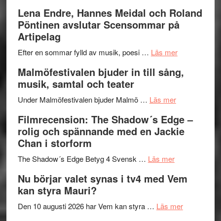
kompott
–
Filmrecens
Lena Endre, Hannes Meidal och Roland
I
Trustorhä
Pöntinen avslutar Scensommar på
Delvis
–
Artipelag
bortom
fascineran
genrens
om
spännand
Efter en sommar fylld av musik, poesi …
Läs mer
vidsträckta
Lena
och
Malmöfestivalen bjuder in till sång,
terräng
Endre,
ger
musik, samtal och teater
Hannes
mycket
om
Meidal
att
Under Malmöfestivalen bjuder Malmö …
Läs mer
Malmöfestiva
och
tänka
Filmrecension: The Shadow´s Edge –
bjuder
Roland
på
rolig och spännande med en Jackie
in
Pöntinen
Chan i storform
till
avslutar
om
sång,
Scensommar
The Shadow´s Edge Betyg 4 Svensk …
Läs mer
Filmrecension
musik,
på
Nu börjar valet synas i tv4 med Vem
The
samtal
Artipelag
kan styra Mauri?
Shadow
och
´s
teater
om
Den 10 augusti 2026 har Vem kan styra …
Läs mer
Edge
Nu