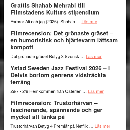
X-
Way
och
Grattis Shahab Mehrabi till
Files:
Out
samarb
Filmstadens Kulturs stipendium
I
West
Want
presenterar
om
Farbror Ali och jag (2026). Shahab …
Läs mer
to
19
Grattis
Filmrecension: Det grönaste gräset –
Believe
nya
Shahab
en humoristisk och hjärtevarm lättsam
–
titlar
Mehrabi
kompott
Vrach
i
till
Frankenshtey
årets
Filmstadens
om
Det grönaste gräset Betyg 3 Svensk …
Läs mer
–
filmprogram
Kulturs
Filmrecension:
Ystad Sweden Jazz Festival 2026 – I
med
stipendium
Det
Delvis bortom genrens vidsträckta
Fox
grönaste
terräng
Mulder
gräset
och
–
om
29/7 - 2/8 Hemkommen från Österlen …
Läs mer
Dana
en
Ystad
Filmrecension: Trustorhärvan –
Scully
humoristisk
Sweden
fascinerande, spännande och ger
och
Jazz
mycket att tänka på
hjärtevarm
Festival
lättsam
2026
om
Trustorhärvan Betyg 4 Premiär på Netflix …
Läs mer