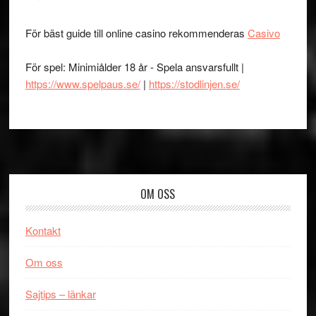
För bäst guide till online casino rekommenderas
Casivo
För spel: Minimiålder 18 år - Spela ansvarsfullt |
https://www.spelpaus.se/
|
https://stodlinjen.se/
Footer
OM OSS
Kontakt
Om oss
Sajtips – länkar