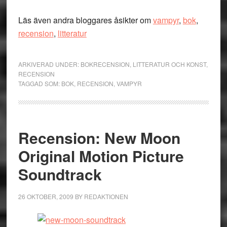
Läs även andra bloggares åsikter om
vampyr
,
bok
,
recension
,
litteratur
ARKIVERAD UNDER:
BOKRECENSION
,
LITTERATUR OCH KONST
,
RECENSION
TAGGAD SOM:
BOK
,
RECENSION
,
VAMPYR
Recension: New Moon
Original Motion Picture
Soundtrack
26 OKTOBER, 2009
BY
REDAKTIONEN