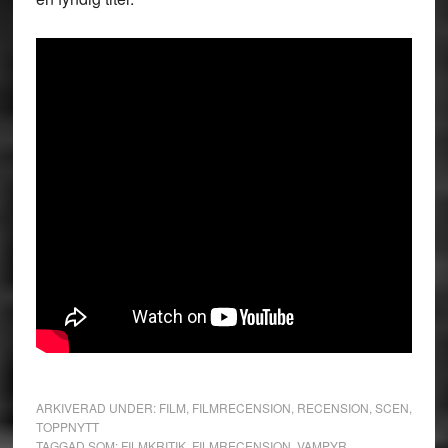
ARKIVERAD UNDER:
FILM
,
FILMRECENSION
,
RECENSION
,
SCEN
,
TOPPNYTT
TAGGAD SOM:
FILMKRITIK
,
FILMRECENSION
,
VAMPYR
,