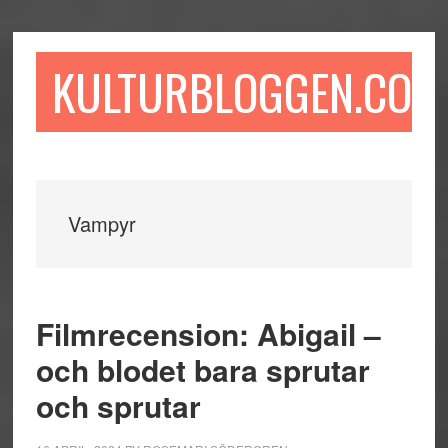
Hoppa
Hoppa
Hoppa
till
till
till
huvudinnehåll
det
sidfot
KULTURBLOGGEN.COM
primära
sidofältet
Vampyr
Filmrecension: Abigail –
och blodet bara sprutar
och sprutar