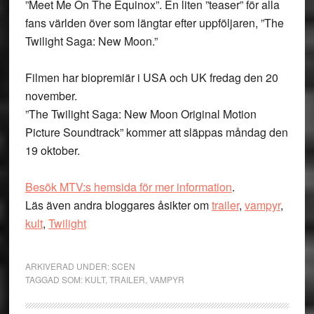
”Meet Me On The Equinox”. En liten ”teaser” för alla
fans världen över som längtar efter uppföljaren, ”The
Twilight Saga: New Moon.”
Filmen har biopremiär i USA och UK fredag den 20
november.
”The Twilight Saga: New Moon Original Motion
Picture Soundtrack” kommer att släppas måndag den
19 oktober.
Besök MTV:s hemsida för mer information
.
Läs även andra bloggares åsikter om
trailer
,
vampyr
,
kult
,
Twilight
ARKIVERAD UNDER:
SCEN
TAGGAD SOM:
KULT
,
TRAILER
,
VAMPYR