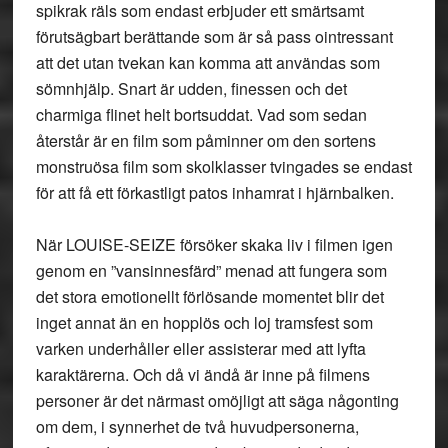
spikrak räls som endast erbjuder ett smärtsamt
förutsägbart berättande som är så pass ointressant
att det utan tvekan kan komma att användas som
sömnhjälp. Snart är udden, finessen och det
charmiga flinet helt bortsuddat. Vad som sedan
återstår är en film som påminner om den sortens
monstruösa film som skolklasser tvingades se endast
för att få ett förkastligt patos inhamrat i hjärnbalken.
När LOUISE-SEIZE försöker skaka liv i filmen igen
genom en ”vansinnesfärd” menad att fungera som
det stora emotionellt förlösande momentet blir det
inget annat än en hopplös och loj tramsfest som
varken underhåller eller assisterar med att lyfta
karaktärerna. Och då vi ändå är inne på filmens
personer är det närmast omöjligt att säga någonting
om dem, i synnerhet de två huvudpersonerna,