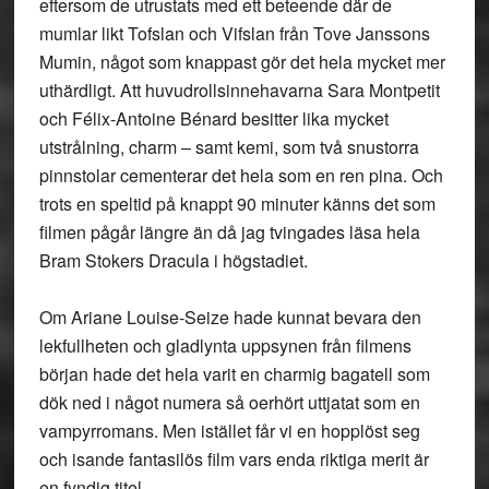
eftersom de utrustats med ett beteende där de
mumlar likt Tofslan och Vifslan från Tove Janssons
Mumin, något som knappast gör det hela mycket mer
uthärdligt. Att huvudrollsinnehavarna Sara Montpetit
och Félix-Antoine Bénard besitter lika mycket
utstrålning, charm – samt kemi, som två snustorra
pinnstolar cementerar det hela som en ren pina. Och
trots en speltid på knappt 90 minuter känns det som
filmen pågår längre än då jag tvingades läsa hela
Bram Stokers Dracula i högstadiet.
Om Ariane Louise-Seize hade kunnat bevara den
lekfullheten och gladlynta uppsynen från filmens
början hade det hela varit en charmig bagatell som
dök ned i något numera så oerhört uttjatat som en
vampyrromans. Men istället får vi en hopplöst seg
och isande fantasilös film vars enda riktiga merit är
en fyndig titel.