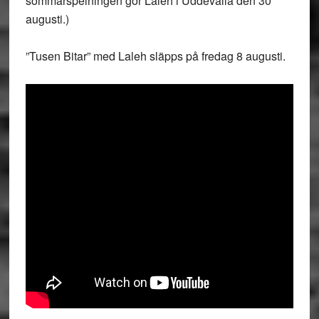
sommarspelningen gör Laleh i Uddevalla den 30
augusti.)
”Tusen Bitar” med Laleh släpps på fredag 8 augusti.