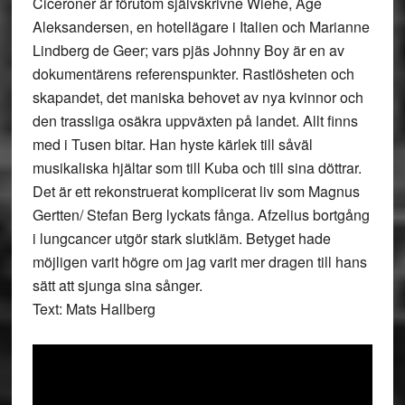
Ciceroner är förutom självskrivne Wiehe, Åge
Aleksandersen, en hotellägare i Italien och Marianne
Lindberg de Geer; vars pjäs Johnny Boy är en av
dokumentärens referenspunkter. Rastlösheten och
skapandet, det maniska behovet av nya kvinnor och
den trassliga osäkra uppväxten på landet. Allt finns
med i Tusen bitar. Han hyste kärlek till såväl
musikaliska hjältar som till Kuba och till sina döttrar.
Det är ett rekonstruerat komplicerat liv som Magnus
Gertten/ Stefan Berg lyckats fånga. Afzelius bortgång
i lungcancer utgör stark slutkläm. Betyget hade
möjligen varit högre om jag varit mer dragen till hans
sätt att sjunga sina sånger.
Text: Mats Hallberg