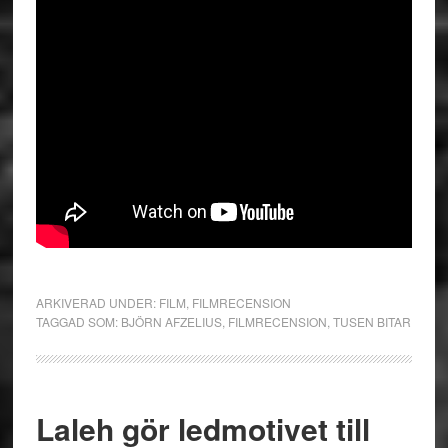
ARKIVERAD UNDER:
FILM
,
FILMRECENSION
TAGGAD SOM:
BJÖRN AFZELIUS
,
FILMRECENSION
,
TUSEN BITAR
Laleh gör ledmotivet till