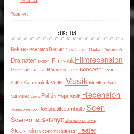
TV-serier
Toppnytt
ETIKETTER
Bok
Böcker
Bokrecension
Deckare
Debaser
Dokumentär
Dans
Filmrecension
Dramaten
Filmkritik
ekonomi
indie
Konserter
Göteborg
Hårdrock
Konst
Hultsfred
Musik
Kulturpolitik
Musikfestival
Kultur
Medier
Recension
Politik
Popmusik
Musikvideo
Opera
Scen
samhälle
Rockmusik
recensioner
rock
skivnytt
Scenkonst
skivrecension
Spotify
Teater
Stockholm
Stockholms stadsteater