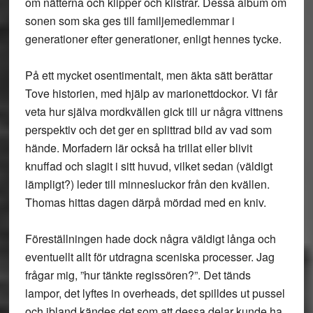
om nätterna och klipper och klistrar. Dessa album om
sonen som ska ges till familjemedlemmar i
generationer efter generationer, enligt hennes tycke.
På ett mycket osentimentalt, men äkta sätt berättar
Tove historien, med hjälp av marionettdockor. Vi får
veta hur själva mordkvällen gick till ur några vittnens
perspektiv och det ger en splittrad bild av vad som
hände. Morfadern lär också ha trillat eller blivit
knuffad och slagit i sitt huvud, vilket sedan (väldigt
lämpligt?) leder till minnesluckor från den kvällen.
Thomas hittas dagen därpå mördad med en kniv.
Föreställningen hade dock några väldigt långa och
eventuellt allt för utdragna sceniska processer. Jag
frågar mig, ”hur tänkte regissören?”. Det tänds
lampor, det lyftes in overheads, det spilldes ut pussel
och ibland kändes det som att dessa delar kunde ha