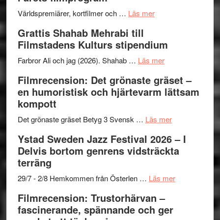
för
Internat
The
om
storhet
Världspremiärer, kortfilmer och …
Läs mer
X-
Way
och
Grattis Shahab Mehrabi till
Files:
Out
samarb
Filmstadens Kulturs stipendium
I
West
Want
presenterar
om
Farbror Ali och jag (2026). Shahab …
Läs mer
to
19
Grattis
Filmrecension: Det grönaste gräset –
Believe
nya
Shahab
en humoristisk och hjärtevarm lättsam
–
titlar
Mehrabi
kompott
Vrach
i
till
Frankenshtey
årets
Filmstadens
om
Det grönaste gräset Betyg 3 Svensk …
Läs mer
–
filmprogram
Kulturs
Filmrecension:
Ystad Sweden Jazz Festival 2026 – I
med
stipendium
Det
Delvis bortom genrens vidsträckta
Fox
grönaste
terräng
Mulder
gräset
och
–
om
29/7 - 2/8 Hemkommen från Österlen …
Läs mer
Dana
en
Ystad
Filmrecension: Trustorhärvan –
Scully
humoristisk
Sweden
fascinerande, spännande och ger
och
Jazz