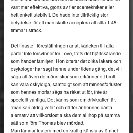
varit mer effektiva, gjorts av fler scentekniker eller
helt enkelt uteblivit. De hade inte tillräcklig stor
betydelse för att man skulle acceptera att sitta 1.45
timmar i sträck.
Det finaste i föreställningen är att kärleken till alla
parter inte försvinner för Tove, trots det hjärtskärande
som händer familjen. Hon citerar det olika läkare och
psykologer har sagt henne under tidens gång, det vill
säga att även de människor som erkänner ett brott,
kan vara oskyldiga, samtidigt som att minnesförluster
som hennes morfar sägs ha råkat ut för, inte är
speciellt vanliga. Det känns som om drivkraften är,
”man kan aldrig veta” och därför är hennes bästa
alernativ att villkorslöst älska dem allihop på samma
sätt som före Thomas blev mördad.
Man lämnar teatern med en kraftig känsla av ömhet