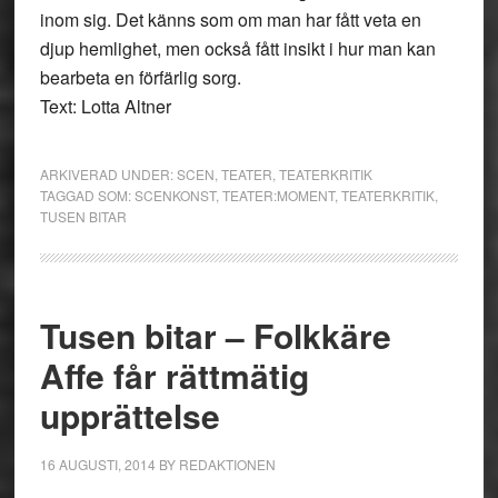
inom sig. Det känns som om man har fått veta en
djup hemlighet, men också fått insikt i hur man kan
bearbeta en förfärlig sorg.
Text: Lotta Altner
ARKIVERAD UNDER:
SCEN
,
TEATER
,
TEATERKRITIK
TAGGAD SOM:
SCENKONST
,
TEATER:MOMENT
,
TEATERKRITIK
,
TUSEN BITAR
Tusen bitar – Folkkäre
Affe får rättmätig
upprättelse
16 AUGUSTI, 2014
BY
REDAKTIONEN