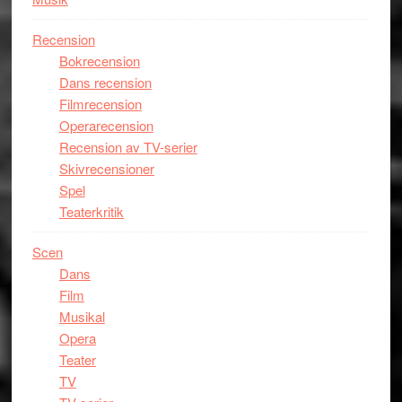
Recension
Bokrecension
Dans recension
Filmrecension
Operarecension
Recension av TV-serier
Skivrecensioner
Spel
Teaterkritik
Scen
Dans
Film
Musikal
Opera
Teater
TV