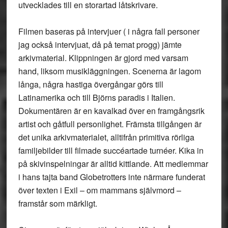
utvecklades till en storartad låtskrivare.
Filmen baseras på intervjuer ( i några fall personer
jag också intervjuat, då på temat progg) jämte
arkivmaterial. Klippningen är gjord med varsam
hand, liksom musikläggningen. Scenerna är lagom
långa, några hastiga övergångar görs till
Latinamerika och till Björns paradis i Italien.
Dokumentären är en kavalkad över en framgångsrik
artist och gåtfull personlighet. Främsta tillgången är
det unika arkivmaterialet, alltifrån primitiva rörliga
familjebilder till filmade succéartade turnéer. Kika in
på skivinspelningar är alltid kittlande. Att medlemmar
i hans tajta band Globetrotters inte närmare funderat
över texten i Exil – om mammans självmord –
framstår som märkligt.