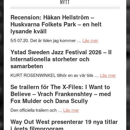
NYTT
Recension: Håkan Hellström –
Huskvarna Folkets Park – en helt
lysande kväll
om
5/5 07.20. Det är tiden jag kommer …
Läs mer
Recension:
Ystad Sweden Jazz Festival 2026 – II
Håkan
Internationella storheter och
Hellström
samarbeten
–
Huskvarna
om
KURT ROSENWINKEL tillhör en av vår tids …
Läs mer
Folkets
Ystad
Se trailern för The X-Files: I Want to
Park
Swede
Believe – Vrach Frankenshtey – med
–
Jazz
Fox Mulder och Dana Scully
en
Festiva
om
helt
2026
Den officiella trailern och …
Läs mer
Se
lysande
–
Way Out West presenterar 19 nya titlar
trailern
kväll
II
i årets filmprogram