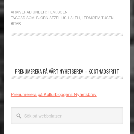
ARKIVERAD UNDER:
FILM
,
SCEN
TAGGAD SOM:
BJÖRN AFZELIUS
,
LALEH
,
LEDMOTIV
,
TUSEN
BITAR
Primärt
sidofält
PRENUMERERA PÅ VÅRT NYHETSBREV – KOSTNADSFRITT
Prenumerera på Kulturbloggens Nyhetsbrev
Sök
på
webbplatsen