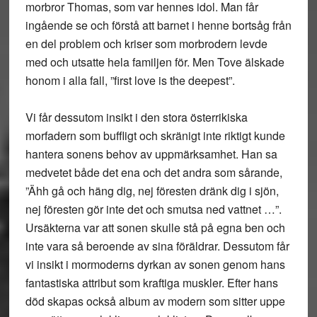
morbror Thomas, som var hennes idol. Man får
ingående se och förstå att barnet i henne bortsåg från
en del problem och kriser som morbrodern levde
med och utsatte hela familjen för. Men Tove älskade
honom i alla fall, ”first love is the deepest”.
Vi får dessutom insikt i den stora österrikiska
morfadern som buffligt och skränigt inte riktigt kunde
hantera sonens behov av uppmärksamhet. Han sa
medvetet både det ena och det andra som sårande,
”Ähh gå och häng dig, nej föresten dränk dig i sjön,
nej föresten gör inte det och smutsa ned vattnet …”.
Ursäkterna var att sonen skulle stå på egna ben och
inte vara så beroende av sina föräldrar. Dessutom får
vi insikt i mormoderns dyrkan av sonen genom hans
fantastiska attribut som kraftiga muskler. Efter hans
död skapas också album av modern som sitter uppe