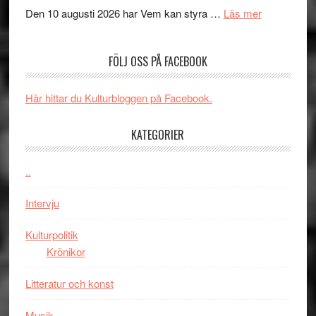
´s
teater
om
Den 10 augusti 2026 har Vem kan styra …
Läs mer
Edge
Nu
–
börjar
FÖLJ OSS PÅ FACEBOOK
rolig
valet
och
synas
spännande
i
Här hittar du Kulturbloggen på Facebook.
med
tv4
en
med
KATEGORIER
Jackie
Vem
Chan
kan
..
i
styra
storform
Mauri?
Intervju
Kulturpolitik
Krönikor
Litteratur och konst
Musik