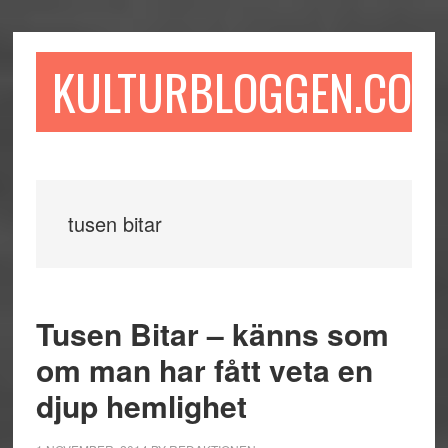
Hoppa
Hoppa
Hoppa
till
till
till
huvudinnehåll
det
sidfot
KULTURBLOGGEN.COM
primära
sidofältet
tusen bitar
Tusen Bitar – känns som
om man har fått veta en
djup hemlighet