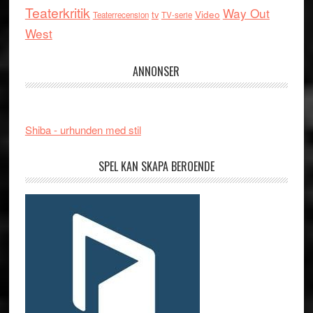
Teaterkritik
Way Out
tv
Video
Teaterrecension
TV-serie
West
ANNONSER
Shiba - urhunden med stil
SPEL KAN SKAPA BEROENDE