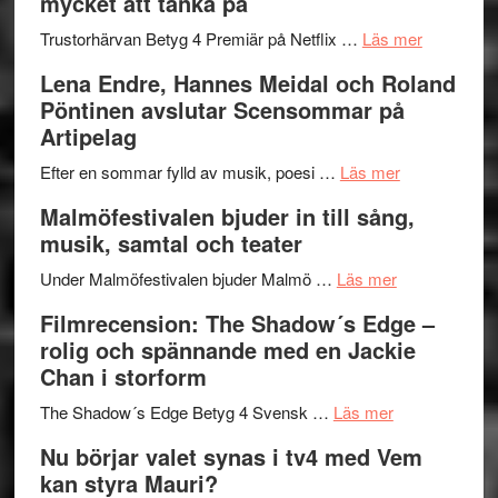
mycket att tänka på
hjärtevarm
Festival
lättsam
2026
om
Trustorhärvan Betyg 4 Premiär på Netflix …
Läs mer
kompott
–
Filmrecens
Lena Endre, Hannes Meidal och Roland
I
Trustorhä
Pöntinen avslutar Scensommar på
Delvis
–
Artipelag
bortom
fascineran
genrens
om
spännand
Efter en sommar fylld av musik, poesi …
Läs mer
vidsträckta
Lena
och
Malmöfestivalen bjuder in till sång,
terräng
Endre,
ger
musik, samtal och teater
Hannes
mycket
om
Meidal
att
Under Malmöfestivalen bjuder Malmö …
Läs mer
Malmöfestiva
och
tänka
Filmrecension: The Shadow´s Edge –
bjuder
Roland
på
rolig och spännande med en Jackie
in
Pöntinen
Chan i storform
till
avslutar
om
sång,
Scensommar
The Shadow´s Edge Betyg 4 Svensk …
Läs mer
Filmrecension
musik,
på
Nu börjar valet synas i tv4 med Vem
The
samtal
Artipelag
kan styra Mauri?
Shadow
och