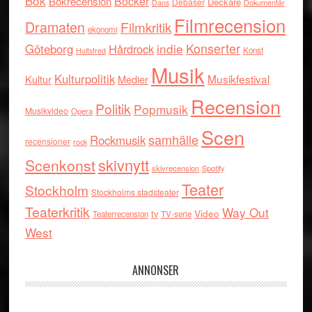
Bok
Böcker
Bokrecension
Deckare
Debaser
Dokumentär
Dans
Filmrecension
Dramaten
Filmkritik
ekonomi
indie
Konserter
Göteborg
Hårdrock
Konst
Hultsfred
Musik
Kulturpolitik
Musikfestival
Kultur
Medier
Recension
Politik
Popmusik
Musikvideo
Opera
Scen
samhälle
Rockmusik
recensioner
rock
skivnytt
Scenkonst
skivrecension
Spotify
Teater
Stockholm
Stockholms stadsteater
Teaterkritik
Way Out
tv
Video
Teaterrecension
TV-serie
West
ANNONSER