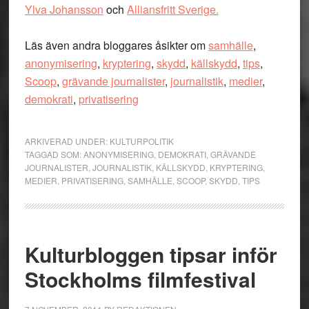
Ylva Johansson
och
Alliansfritt Sverige.
Läs även andra bloggares åsikter om
samhälle
,
anonymisering
,
kryptering
,
skydd
,
källskydd
,
tips
,
Scoop
,
grävande journalister
,
journalistik
,
medier
,
demokrati
,
privatisering
ARKIVERAD UNDER:
KULTURPOLITIK
TAGGAD SOM:
ANONYMISERING
,
DEMOKRATI
,
GRÄVANDE
JOURNALISTER
,
JOURNALISTIK
,
KÄLLSKYDD
,
KRYPTERING
,
MEDIER
,
PRIVATISERING
,
SAMHÄLLE
,
SCOOP
,
SKYDD
,
TIPS
Kulturbloggen tipsar inför
Stockholms filmfestival