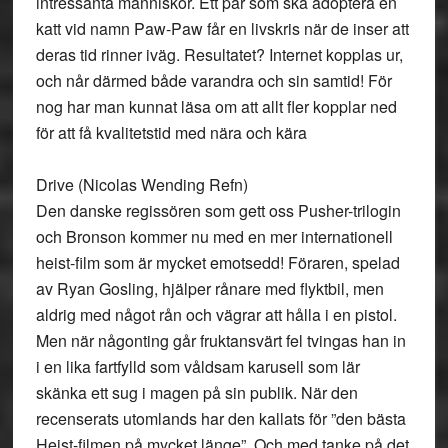
intressanta människor. Ett par som ska adoptera en
katt vid namn Paw-Paw får en livskris när de inser att
deras tid rinner iväg. Resultatet? Internet kopplas ur,
och når därmed både varandra och sin samtid! För
nog har man kunnat läsa om att allt fler kopplar ned
för att få kvalitetstid med nära och kära
Drive (Nicolas Wending Refn)
Den danske regissören som gett oss Pusher-trilogin
och Bronson kommer nu med en mer internationell
heist-film som är mycket emotsedd! Föraren, spelad
av Ryan Gosling, hjälper rånare med flyktbil, men
aldrig med något rån och vägrar att hålla i en pistol.
Men när någonting går fruktansvärt fel tvingas han in
i en lika fartfylld som våldsam karusell som lär
skänka ett sug i magen på sin publik. När den
recenserats utomlands har den kallats för ”den bästa
Heist-filmen på mycket länge”. Och med tanke på det