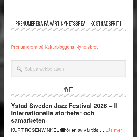
Primärt
sidofält
PRENUMERERA PÅ VÅRT NYHETSBREV – KOSTNADSFRITT
Prenumerera på Kulturbloggens Nyhetsbrev
Sök
på
webbplatsen
NYTT
Ystad Sweden Jazz Festival 2026 – II
Internationella storheter och
samarbeten
om
KURT ROSENWINKEL tillhör en av vår tids …
Läs mer
Ystad