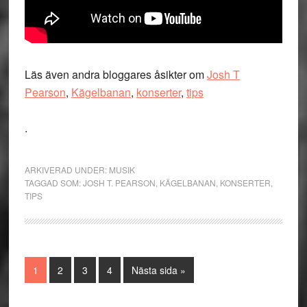
Läs även andra bloggares åsikter om
Josh T
Pearson
,
Kägelbanan
,
konserter
,
tips
.
ARKIVERAD UNDER:
MUSIK
TAGGAD SOM:
JOSH T. PEARSON
,
KÄGELBANAN
,
KONSERTER
,
TIPS
Sida
Sida
Sida
Sida
Go
1
2
3
4
Nästa sida »
to