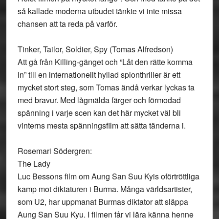
så kallade moderna utbudet tänkte vi inte missa
chansen att ta reda på varför.
Tinker, Tailor, Soldier, Spy (Tomas Alfredson)
Att gå från Killing-gänget och ”Låt den rätte komma
in” till en internationellt hyllad spionthriller är ett
mycket stort steg, som Tomas ändå verkar lyckas ta
med bravur. Med lågmälda färger och förmodad
spänning i varje scen kan det här mycket väl bli
vinterns mesta spänningsfilm att sätta tänderna i.
Rosemari Södergren:
The Lady
Luc Bessons film om Aung San Suu Kyis oförtröttliga
kamp mot diktaturen i Burma. Många världsartister,
som U2, har uppmanat Burmas diktator att släppa
Aung San Suu Kyu. I filmen får vi lära känna henne