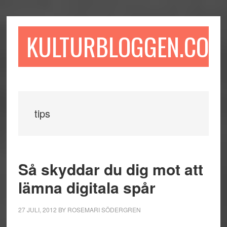
Hoppa
Hoppa
Hoppa
till
till
till
huvudinnehåll
det
sidfot
KULTURBLOGGEN.COM
primära
sidofältet
tips
Så skyddar du dig mot att
lämna digitala spår
27 JULI, 2012
BY
ROSEMARI SÖDERGREN