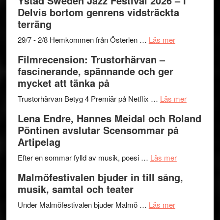
Ystad Sweden Jazz Festival 2026 – I
med
stipendium
Det
Delvis bortom genrens vidsträckta
Fox
grönaste
terräng
Mulder
gräset
och
–
om
29/7 - 2/8 Hemkommen från Österlen …
Läs mer
Dana
en
Ystad
Filmrecension: Trustorhärvan –
Scully
humoristisk
Sweden
fascinerande, spännande och ger
och
Jazz
mycket att tänka på
hjärtevarm
Festival
lättsam
2026
om
Trustorhärvan Betyg 4 Premiär på Netflix …
Läs mer
kompott
–
Filmrecens
Lena Endre, Hannes Meidal och Roland
I
Trustorhä
Pöntinen avslutar Scensommar på
Delvis
–
Artipelag
bortom
fascineran
genrens
om
spännand
Efter en sommar fylld av musik, poesi …
Läs mer
vidsträckta
Lena
och
Malmöfestivalen bjuder in till sång,
terräng
Endre,
ger
musik, samtal och teater
Hannes
mycket
om
Meidal
att
Under Malmöfestivalen bjuder Malmö …
Läs mer
Malmöfestiva
och
tänka