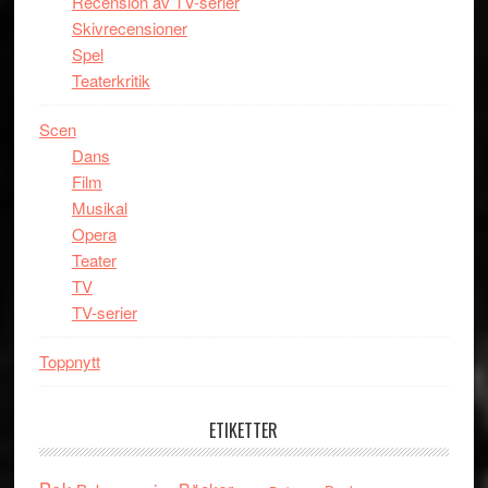
Recension av TV-serier
Skivrecensioner
Spel
Teaterkritik
Scen
Dans
Film
Musikal
Opera
Teater
TV
TV-serier
Toppnytt
ETIKETTER