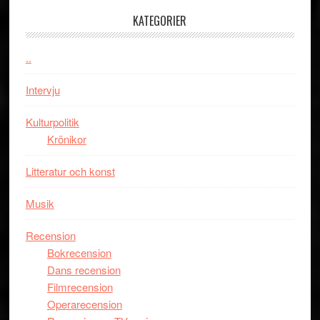
välgjort
KATEGORIER
om
människans
..
mörker
med
Intervju
imponerande
unga
Kulturpolitik
skådespelar
Krönikor
Litteratur och konst
Musik
Recension
Bokrecension
Dans recension
Filmrecension
Operarecension