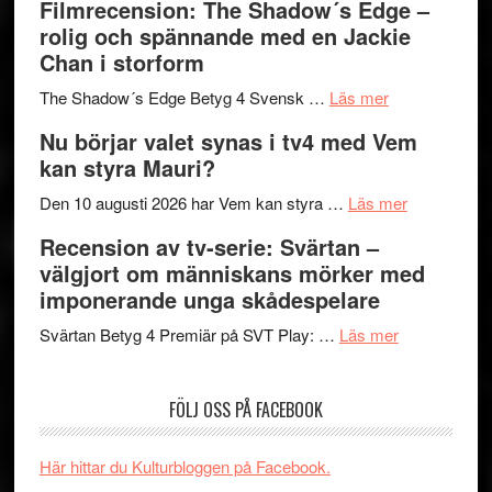
Filmrecension: The Shadow´s Edge –
bjuder
Roland
på
rolig och spännande med en Jackie
in
Pöntinen
Chan i storform
till
avslutar
om
sång,
Scensommar
The Shadow´s Edge Betyg 4 Svensk …
Läs mer
Filmrecension
musik,
på
Nu börjar valet synas i tv4 med Vem
The
samtal
Artipelag
kan styra Mauri?
Shadow
och
´s
teater
om
Den 10 augusti 2026 har Vem kan styra …
Läs mer
Edge
Nu
Recension av tv-serie: Svärtan –
–
börjar
välgjort om människans mörker med
rolig
valet
imponerande unga skådespelare
och
synas
spännande
om
i
Svärtan Betyg 4 Premiär på SVT Play: …
Läs mer
med
Recension
tv4
en
av
med
FÖLJ OSS PÅ FACEBOOK
Jackie
tv-
Vem
Chan
serie:
kan
i
Svärtan
styra
Här hittar du Kulturbloggen på Facebook.
storform
–
Mauri?