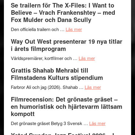
Se trailern för The X-Files: I Want to
Swede
Believe – Vrach Frankenshtey – med
Jazz
Fox Mulder och Dana Scully
Festiva
om
2026
Den officiella trailern och …
Läs mer
Se
–
Way Out West presenterar 19 nya titlar
trailern
II
i årets filmprogram
för
Internat
The
om
storhet
Världspremiärer, kortfilmer och …
Läs mer
X-
Way
och
Grattis Shahab Mehrabi till
Files:
Out
samarb
Filmstadens Kulturs stipendium
I
West
Want
presenterar
om
Farbror Ali och jag (2026). Shahab …
Läs mer
to
19
Grattis
Filmrecension: Det grönaste gräset –
Believe
nya
Shahab
en humoristisk och hjärtevarm lättsam
–
titlar
Mehrabi
kompott
Vrach
i
till
Frankenshtey
årets
Filmstadens
om
Det grönaste gräset Betyg 3 Svensk …
Läs mer
–
filmprogram
Kulturs
Filmrecension: