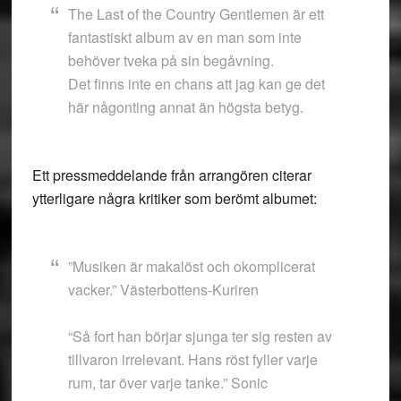
The Last of the Country Gentlemen är ett
fantastiskt album av en man som inte
behöver tveka på sin begåvning.
Det finns inte en chans att jag kan ge det
här någonting annat än högsta betyg.
Ett pressmeddelande från arrangören citerar
ytterligare några kritiker som berömt albumet:
”Musiken är makalöst och okomplicerat
vacker.” Västerbottens-Kuriren
“Så fort han börjar sjunga ter sig resten av
tillvaron irrelevant. Hans röst fyller varje
rum, tar över varje tanke.” Sonic