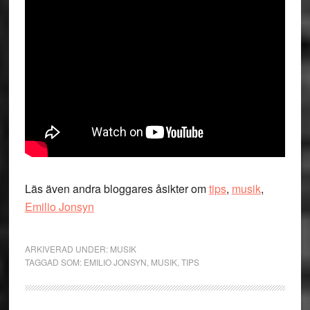
Läs även andra bloggares åsikter om
tips
,
musik
,
Emilio Jonsyn
ARKIVERAD UNDER:
MUSIK
TAGGAD SOM:
EMILIO JONSYN
,
MUSIK
,
TIPS