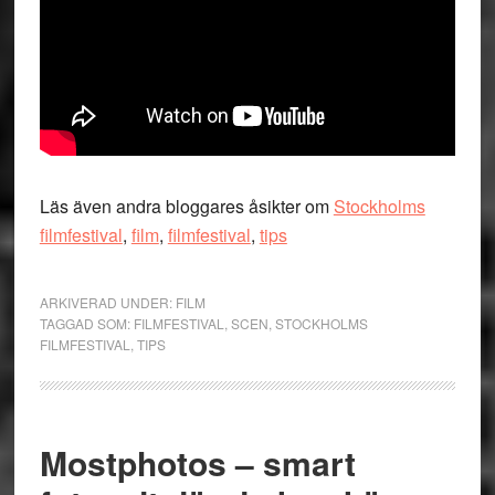
Läs även andra bloggares åsikter om
Stockholms
filmfestival
,
film
,
filmfestival
,
tips
ARKIVERAD UNDER:
FILM
TAGGAD SOM:
FILMFESTIVAL
,
SCEN
,
STOCKHOLMS
FILMFESTIVAL
,
TIPS
Mostphotos – smart