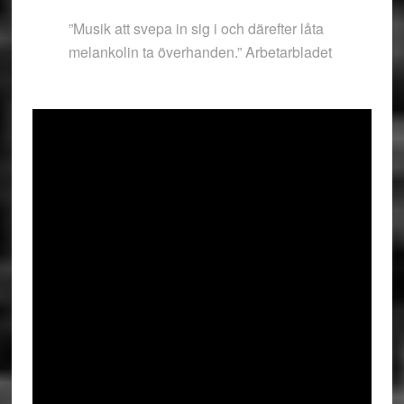
”Musik att svepa in sig i och därefter låta
melankolin ta överhanden.” Arbetarbladet