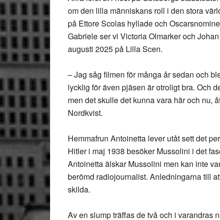
om den lilla människans roll i den stora vär
på Ettore Scolas hyllade och Oscarsnominera
Gabriele ser vi Victoria Olmarker och Johan 
augusti 2025 på Lilla Scen.
– Jag såg filmen för många år sedan och bl
lycklig för även pjäsen är otroligt bra. Och 
men det skulle det kunna vara här och nu, å
Nordkvist.
Hemmafrun Antoinetta lever utåt sett det pe
Hitler i maj 1938 besöker Mussolini i det fasc
Antoinetta älskar Mussolini men kan inte va
berömd radiojournalist. Anledningarna till a
skilda.
Av en slump träffas de två och i varandras 