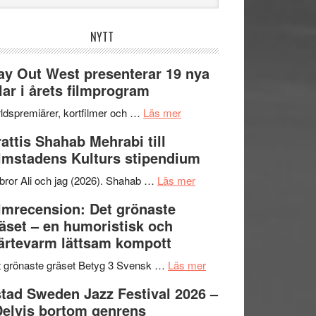
bplatsen
NYTT
y Out West presenterar 19 nya
tlar i årets filmprogram
om
ldspremiärer, kortfilmer och …
Läs mer
Way
attis Shahab Mehrabi till
Out
lmstadens Kulturs stipendium
West
presenterar
om
bror Ali och jag (2026). Shahab …
Läs mer
19
Grattis
lmrecension: Det grönaste
nya
Shahab
äset – en humoristisk och
titlar
Mehrabi
ärtevarm lättsam kompott
i
till
årets
Filmstadens
om
 grönaste gräset Betyg 3 Svensk …
Läs mer
filmprogram
Kulturs
Filmrecension:
tad Sweden Jazz Festival 2026 –
stipendium
Det
Delvis bortom genrens
grönaste