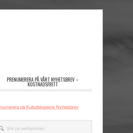
imärt
dofält
PRENUMERERA PÅ VÅRT NYHETSBREV –
KOSTNADSFRITT
numerera på Kulturbloggens Nyhetsbrev
k