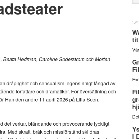
adsteater
web
Wa
ti
Vär
, Beata Hedman, Caroline Söderström och Morten
Gr
Fi
Far
 sin dråplighet och sensualism, egensinnigt fångad av
Fi
ende författare och dramatiker. För översättning och
gr
för Han den andre 11 april 2026 på Lilla Scen.
hj
Det
d det verkar, bländande och provocerande lyckligt
Ys
a. Med skratt, bråk och missförstånd skildras
I 