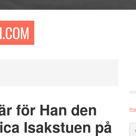
N.COM
Pr
si
är för Han den
Pre
ica Isakstuen på
Sö
på