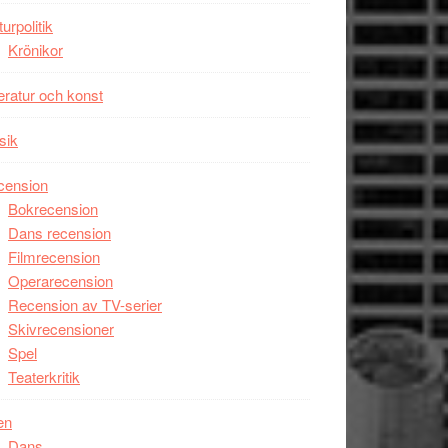
Man
turpolitik
filmen
Krönikor
någonsin
teratur och konst
sik
cension
Bokrecension
Dans recension
Filmrecension
Operarecension
Recension av TV-serier
Skivrecensioner
Spel
Teaterkritik
en
Dans