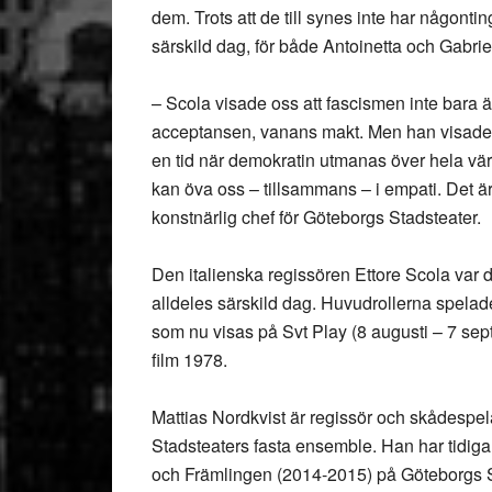
dem. Trots att de till synes inte har någontin
särskild dag, för både Antoinetta och Gabrie
– Scola visade oss att fascismen inte bara 
acceptansen, vanans makt. Men han visade o
en tid när demokratin utmanas över hela värl
kan öva oss – tillsammans – i empati. Det är
konstnärlig chef för Göteborgs Stadsteater.
Den italienska regissören Ettore Scola var d
alldeles särskild dag. Huvudrollerna spela
som nu visas på Svt Play (8 augusti – 7 sep
film 1978.
Mattias Nordkvist är regissör och skådespel
Stadsteaters fasta ensemble. Han har tidig
och Främlingen (2014-2015) på Göteborgs S