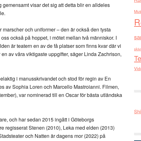
g gemensamt visar det sig att detta blir en alldeles
Mus
le.
R
är marscher och uniformer – den är också den tysta
sa
ss också på hoppet, i mötet mellan två människor. I
den är teatern en av de få platser som finns kvar där vi
skiv
 en av våra viktigaste uppgifter, säger Linda Zachrison,
Te
Vid
elaktig i manusskrivandet och stod för regin av En
des av Sophia Loren och Marcello Mastroianni. Filmen,
tember), var nominerad till en Oscar för bästa utländska
Shi
are, och har sedan 2015 ingått i Göteborgs
are regisserat Stenen (2010), Leka med elden (2013)
tadsteater och Natten är dagens mor (2022) på