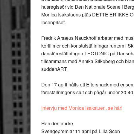
husregissör vid Den Nationale Scene i Berg
Monica Isakstuens pjäs DETTE ER IKKE OS
Ibsenpriset.
Fredrik Arsæus Nauckhoff arbetar med musik, 
kortfilmer och konstutställningar runtom i S
dansföreställningen TECTONIC på Dansehal
tillsammans med Annika Silkeberg och bl
suddenART.
Den 17 april hålls ett Eftersnack med ensemb
föreställningens slut och pågår under 30-40
Intervju med Monica Isakstuen, se här!
Han den andre
Sverigepremiär 11 april på Lilla Scen