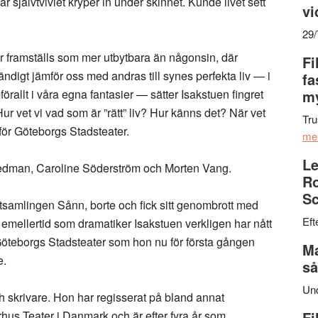
 självtvivlet kryper in under skinnet. Kunde livet sett
vi
29
er framställs som mer utbytbara än någonsin, där
Fi
 ständigt jämför oss med andras till synes perfekta liv — i
fa
förallt i våra egna fantasier — sätter Isakstuen fingret
my
ur vet vi vad som är ”rätt” liv? Hur känns det? När vet
Tru
för Göteborgs Stadsteater.
me
Le
edman, Caroline Söderström och Morten Vang.
Ro
Sc
samlingen Sånn, borte och fick sitt genombrott med
Eft
emellertid som dramatiker Isakstuen verkligen har nått
 Göteborgs Stadsteater som hon nu för första gången
Ma
e.
så
Un
h skrivare. Hon har regisserat på bland annat
hus Teater i Danmark och är efter fyra år som
Fi