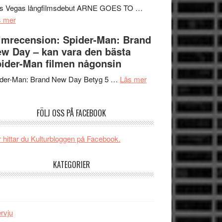
Mauri?
Svärtan
rs Vegas långfilmsdebut ARNE GOES TO …
om
–
s mer
Lars
välgjort
lmrecension: Spider-Man: Brand
Vegas
om
w Day – kan vara den bästa
långfilmsdebut
människans
ider-Man filmen någonsin
ARNE
mörker
GOES
om
med
ider-Man: Brand New Day Betyg 5 …
Läs mer
TO
Filmrecension:
imponerande
SPACE
Spider-
unga
FÖLJ OSS PÅ FACEBOOK
får
Man:
skådespelare
världspremiär
Brand
i
New
 hittar du Kulturbloggen på Facebook.
Toronto
Day
–
KATEGORIER
kan
vara
den
bästa
ervju
Spider-