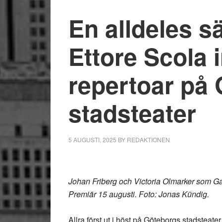
En alldeles s
Ettore Scola 
repertoar på
stadsteater
5 AUGUSTI, 2025
BY
REDAKTIONEN
Johan Friberg och Victoria Olmarker som Gab
Premiär 15 augusti. Foto: Jonas Kündig.
Allra först ut i höst på Göteborgs stadsteat