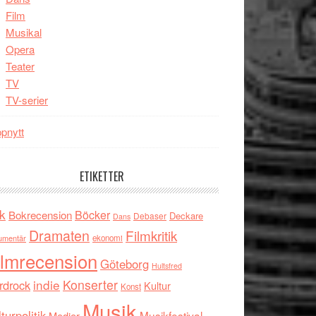
Film
Musikal
Opera
Teater
TV
TV-serier
pnytt
ETIKETTER
k
Böcker
Bokrecension
Deckare
Debaser
Dans
Dramaten
Filmkritik
umentär
ekonomi
ilmrecension
Göteborg
Hultsfred
indie
Konserter
rdrock
Kultur
Konst
Musik
turpolitik
Musikfestival
Medier