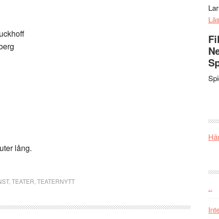
La
Lä
uckhoff
Fi
berg
Ne
Sp
Sp
Här
uter lång.
NST
,
TEATER
,
TEATERNYTT
..
Int