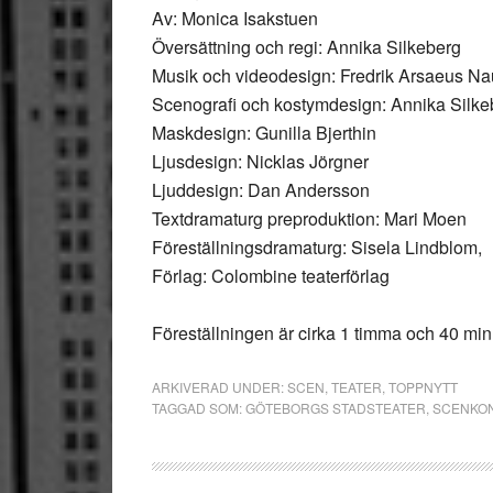
Av: Monica Isakstuen
Översättning och regi: Annika Silkeberg
Musik och videodesign: Fredrik Arsaeus Na
Scenografi och kostymdesign: Annika Silke
Maskdesign: Gunilla Bjerthin
Ljusdesign: Nicklas Jörgner
Ljuddesign: Dan Andersson
Textdramaturg preproduktion: Mari Moen
Föreställningsdramaturg: Sisela Lindblom,
Förlag: Colombine teaterförlag
Föreställningen är cirka 1 timma och 40 min
ARKIVERAD UNDER:
SCEN
,
TEATER
,
TOPPNYTT
TAGGAD SOM:
GÖTEBORGS STADSTEATER
,
SCENKO