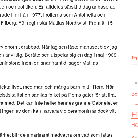
lden och politiken. En alldeles särskild dag är baserad
de film från 1977. I rollerna som Antoinetta och
Friberg. För regin står Mattias Nordkvist. Premiär 15
ev enormt drabbad. När jag sen läste manuset blev jag
den är viktig. Berättelsen utspelar sig en dag i maj 1938
Top
tminstone inom en snar framtid, säger Mattias
rfekta livet, med man och många barn mitt i Rom. När
Bo
istiska Italien samlas folket på Roms gator för att fira.
ra med. Det kan inte heller hennes granne Gabriele, en
Dok
tt ingen av dom kan närvara vid ceremonin är dock vitt
F
Hå
närhet blir de smärtsamt medvetna om vad som fattas
Kul