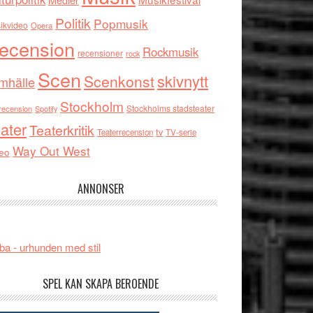
Politik
Popmusik
ikvideo
Opera
ecension
Rockmusik
recensioner
rock
Scen
skivnytt
Scenkonst
mhälle
Stockholm
Stockholms stadsteater
recension
Spotify
ater
Teaterkritik
tv
Teaterrecension
TV-serie
Way Out West
eo
ANNONSER
ba - urhunden med stil
SPEL KAN SKAPA BEROENDE