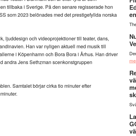
Ed
en tillbaka i Sverige. På den senare regisserade hon
en
S som 2023 belönades med det prestigefyllda norska
Th
Nu
ljuddesign och videoprojektioner till teater, dans,
Ve
kandinavien. Han var nyligen aktuell med musik till
Den
lerne i Köpenhamn och Bora Bora i Århus. Han driver
me
and andra Jens Sethzman scenkonstgruppen
Re
vä
len. Samtalet börjar cirka tio minuter efter
m
 minuter.
sk
Svä
La
G
vä