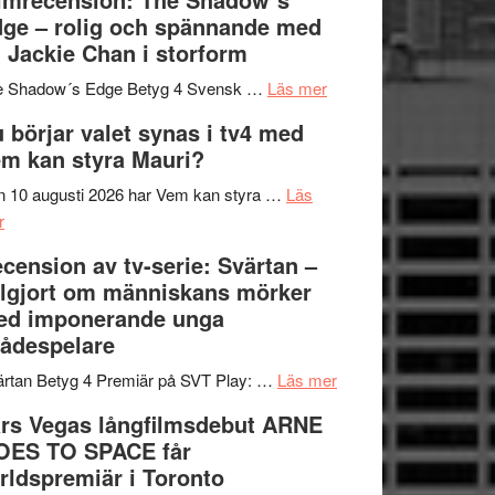
på
bjuder
Roland
ge – rolig och spännande med
in
Pöntinen
 Jackie Chan i storform
till
avslutar
om
sång,
Scensommar
e Shadow´s Edge Betyg 4 Svensk …
Läs mer
Filmrecension:
musik,
på
 börjar valet synas i tv4 med
The
samtal
Artipelag
m kan styra Mauri?
Shadow
och
´s
teater
 10 augusti 2026 har Vem kan styra …
Läs
om
Edge
r
Nu
–
cension av tv-serie: Svärtan –
börjar
rolig
lgjort om människans mörker
valet
och
ed imponerande unga
synas
spännande
ådespelare
i
med
tv4
en
om
rtan Betyg 4 Premiär på SVT Play: …
Läs mer
med
Jackie
Recension
rs Vegas långfilmsdebut ARNE
Vem
Chan
av
OES TO SPACE får
kan
i
tv-
rldspremiär i Toronto
styra
storform
serie: