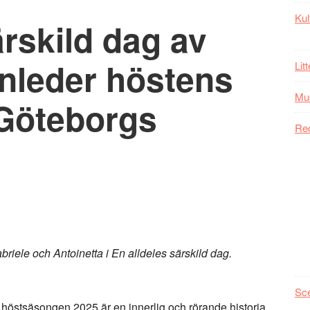
Kul
ärskild dag av
inleder höstens
Lit
Mu
 Göteborgs
Re
riele och Antoinetta i En alldeles särskild dag.
Sc
er höstsäsongen 2025 är en innerlig och rörande historia