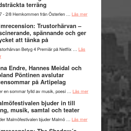
dsträckta terräng
gräset
–
om
/7 - 2/8 Hemkommen från Österlen …
Läs mer
en
Ystad
lmrecension: Trustorhärvan –
humoristisk
Sweden
scinerande, spännande och ger
och
Jazz
cket att tänka på
hjärtevarm
Festival
lättsam
2026
storhärvan Betyg 4 Premiär på Netflix …
Läs
om
kompott
–
r
Filmrecension:
I
na Endre, Hannes Meidal och
Trustorhärvan
Delvis
land Pöntinen avslutar
–
bortom
ensommar på Artipelag
fascinerande,
genrens
spännande
vidsträckta
om
er en sommar fylld av musik, poesi …
Läs mer
och
terräng
Lena
lmöfestivalen bjuder in till
ger
Endre,
ng, musik, samtal och teater
mycket
Hannes
att
om
Meidal
der Malmöfestivalen bjuder Malmö …
Läs mer
tänka
Malmöfestivalen
och
lmrecension: The Shadow´s