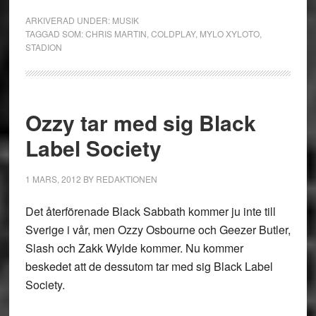
ARKIVERAD UNDER:
MUSIK
TAGGAD SOM:
CHRIS MARTIN
,
COLDPLAY
,
MYLO XYLOTO
,
STADION
Ozzy tar med sig Black
Label Society
1 MARS, 2012
BY
REDAKTIONEN
Det återförenade Black Sabbath kommer ju inte till
Sverige i vår, men Ozzy Osbourne och Geezer Butler,
Slash och Zakk Wylde kommer. Nu kommer
beskedet att de dessutom tar med sig Black Label
Society.