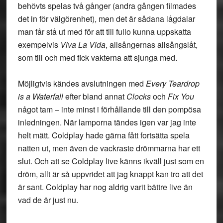
behövts spelas två gånger (andra gången filmades
det in för välgörenhet), men det är sådana lågdalar
man får stå ut med för att till fullo kunna uppskatta
exempelvis
Viva La Vida
, allsångernas allsångslåt,
som till och med fick vakterna att sjunga med.
Möjligtvis kändes avslutningen med
Every Teardrop
is a Waterfall
efter bland annat
Clocks
och
Fix You
något tam – inte minst i förhållande till den pompösa
inledningen. När lamporna tändes igen var jag inte
helt mätt. Coldplay hade gärna fått fortsätta spela
natten ut, men även de vackraste drömmarna har ett
slut. Och att se Coldplay live känns ikväll just som en
dröm, allt är så uppvridet att jag knappt kan tro att det
är sant. Coldplay har nog aldrig varit bättre live än
vad de är just nu.