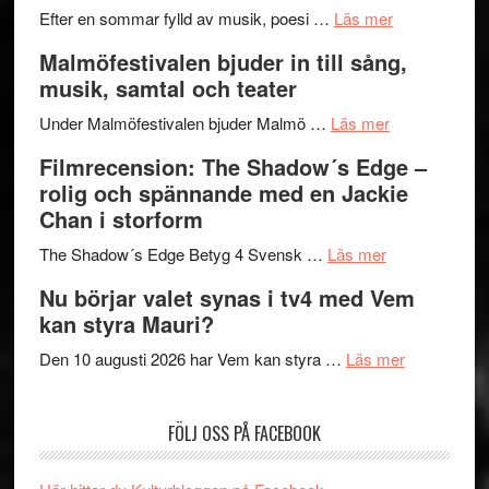
genrens
om
spännand
Efter en sommar fylld av musik, poesi …
Läs mer
vidsträckta
Lena
och
Malmöfestivalen bjuder in till sång,
terräng
Endre,
ger
musik, samtal och teater
Hannes
mycket
om
Meidal
att
Under Malmöfestivalen bjuder Malmö …
Läs mer
Malmöfestiva
och
tänka
Filmrecension: The Shadow´s Edge –
bjuder
Roland
på
rolig och spännande med en Jackie
in
Pöntinen
Chan i storform
till
avslutar
om
sång,
Scensommar
The Shadow´s Edge Betyg 4 Svensk …
Läs mer
Filmrecension
musik,
på
Nu börjar valet synas i tv4 med Vem
The
samtal
Artipelag
kan styra Mauri?
Shadow
och
´s
teater
om
Den 10 augusti 2026 har Vem kan styra …
Läs mer
Edge
Nu
–
börjar
FÖLJ OSS PÅ FACEBOOK
rolig
valet
och
synas
spännande
i