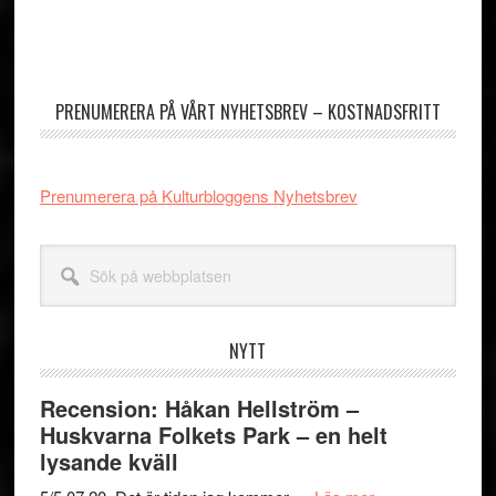
Primärt
sidofält
PRENUMERERA PÅ VÅRT NYHETSBREV – KOSTNADSFRITT
Prenumerera på Kulturbloggens Nyhetsbrev
Sök
på
webbplatsen
NYTT
Recension: Håkan Hellström –
Huskvarna Folkets Park – en helt
lysande kväll
om