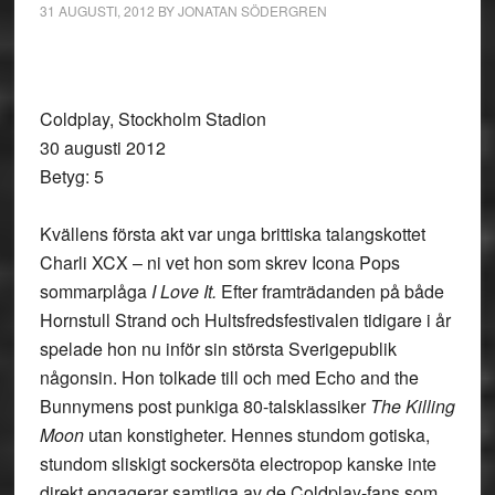
31 AUGUSTI, 2012
BY
JONATAN SÖDERGREN
Coldplay, Stockholm Stadion
30 augusti 2012
Betyg: 5
Kvällens första akt var unga brittiska talangskottet
Charli XCX – ni vet hon som skrev Icona Pops
sommarplåga
I Love It.
Efter framträdanden på både
Hornstull Strand och Hultsfredsfestivalen tidigare i år
spelade hon nu inför sin största Sverigepublik
någonsin. Hon tolkade till och med Echo and the
Bunnymens post punkiga 80-talsklassiker
The Killing
Moon
utan konstigheter.
Hennes stundom gotiska,
stundom sliskigt sockersöta electropop kanske inte
direkt engagerar samtliga av de Coldplay-fans som