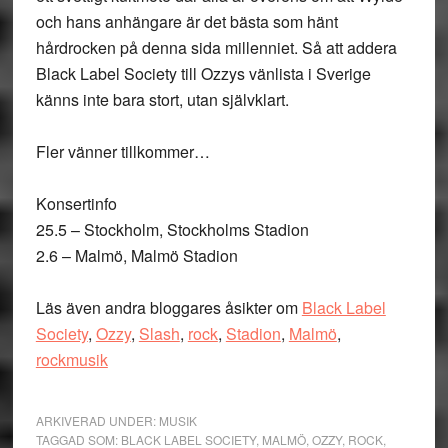
och hans anhängare är det bästa som hänt
hårdrocken på denna sida millenniet. Så att addera
Black Label Society till Ozzys vänlista i Sverige
känns inte bara stort, utan självklart.
Fler vänner tillkommer…
Konsertinfo
25.5 – Stockholm, Stockholms Stadion
2.6 – Malmö, Malmö Stadion
Läs även andra bloggares åsikter om
Black Label
Society
,
Ozzy
,
Slash
,
rock
,
Stadion
,
Malmö
,
rockmusik
ARKIVERAD UNDER:
MUSIK
TAGGAD SOM:
BLACK LABEL SOCIETY
,
MALMÖ
,
OZZY
,
ROCK
,