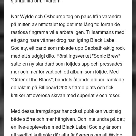
sjunga illa om. Tvärtom!
När Wylde och Osbourne tog en paus från varandra
på mitten av nittiotalet tog det inte lång tid förrän de
rastlösa fingrarna ville arbeta igen. Tillsammans med
ett gäng nära vänner drog han igång Black Label
Society, ett band som mixade upp Sabbath-aktig rock
med ett sludgigt dito. Förstlingsverket ”Sonic Brew”
satte en ny standard som följdes upp och pressades
mer och mer för vart och ett album som följde. Med
”Order of the Black”, bandets åttonde album, ramlade
de rakt in på Billboard 200’s fjärde plats och fick
kritiker att överösa skivan med superlativ och rosor.
Med dessa framgångar har också publiken vuxit sig
både större och mer hängiven. Och inte undra på det;
en live-upplevelse med Black Label Society är som
ett svettigt kultmöte där alla är överens om att Wylde