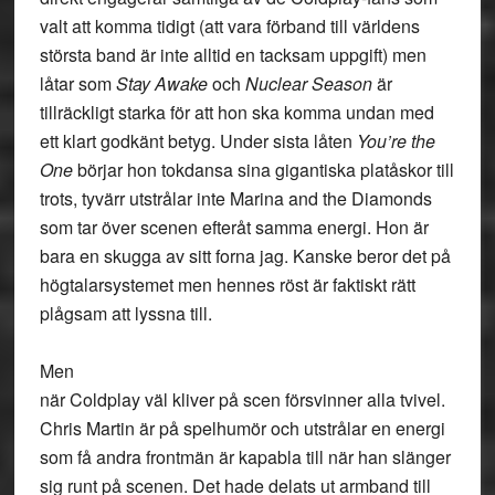
valt att komma tidigt (att vara förband till världens
största band är inte alltid en tacksam uppgift) men
låtar som
Stay Awake
och
Nuclear Season
är
tillräckligt starka för att hon ska komma undan med
ett klart godkänt betyg. Under sista låten
You’re the
One
börjar hon tokdansa sina gigantiska platåskor till
trots, tyvärr utstrålar inte Marina and the Diamonds
som tar över scenen efteråt samma energi. Hon är
bara en skugga av sitt forna jag. Kanske beror det på
högtalarsystemet men hennes röst är faktiskt rätt
plågsam att lyssna till.
Men
när Coldplay väl kliver på scen försvinner alla tvivel.
Chris Martin är på spelhumör och utstrålar en energi
som få andra frontmän är kapabla till när han slänger
sig runt på scenen. Det hade delats ut armband till