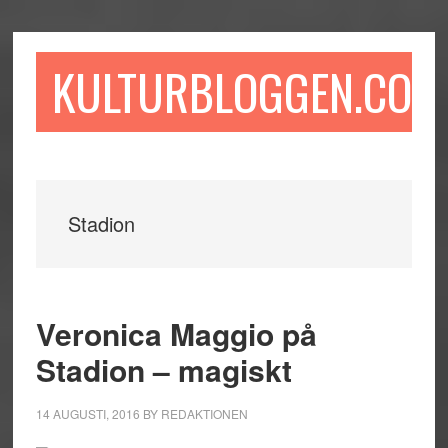
Hoppa
Hoppa
Hoppa
till
till
till
huvudinnehåll
det
sidfot
KULTURBLOGGEN.COM
primära
sidofältet
Stadion
Veronica Maggio på
Stadion – magiskt
14 AUGUSTI, 2016
BY
REDAKTIONEN