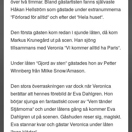
över två timmar. Bland gästartisten fanns självaste
Håkan Hellström som gästade under extranummerna
”Förlorad för alltid” och efter det ”Hela huset”.
Den första gästen kom redan i sjunde låten, då kom
Markus Krunegård ut på scen. Han sjöng
tillsammans med Veronia ”Vi kommer alltid ha Paris”.
Under låten ”Gjord av sten” gästades hon av Petter
Winnberg från Miike Snow/Amason.
Den stora överraskningen var dock när Veronica
berättar att hennes förebild är Eva Dahlgren. Hon
börjar sjunga en fantastiskt cover av ”Vem tänder
Stjärnorna” och under låtens gång så kommer Eva
Dahlgren ut på scenen. Gåshuden reser sig, magiskt.
Eva stannar kvar och gästar Veronica under låten
”Inga kläder”.