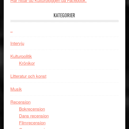
Här hittar du Kulturbloggen på Facebook.
med
tv4
en
med
KATEGORIER
Jackie
Vem
Chan
kan
..
i
styra
storform
Mauri?
Intervju
Kulturpolitik
Krönikor
Litteratur och konst
Musik
Recension
Bokrecension
Dans recension
Filmrecension