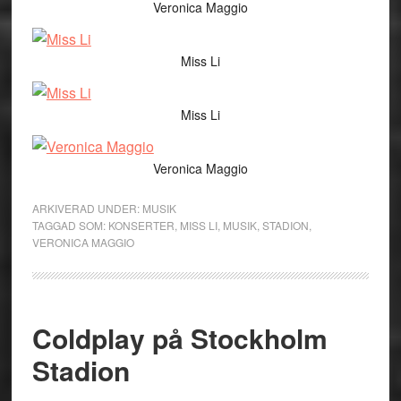
Veronica Maggio
Miss Li
Miss Li
Veronica Maggio
ARKIVERAD UNDER:
MUSIK
TAGGAD SOM:
KONSERTER
,
MISS LI
,
MUSIK
,
STADION
,
VERONICA MAGGIO
Coldplay på Stockholm
Stadion