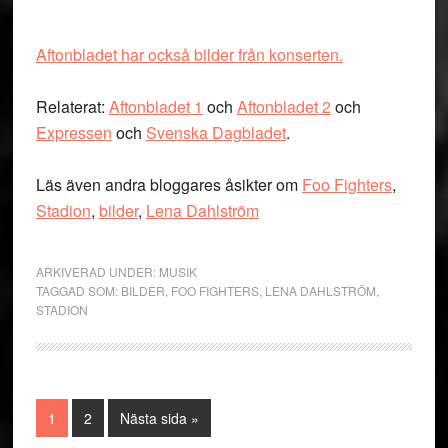
Aftonbladet har också bilder från konserten.
Relaterat:
Aftonbladet 1
och
Aftonbladet 2
och
Expressen
och
Svenska Dagbladet
.
Läs även andra bloggares åsikter om
Foo Fighters
,
Stadion
,
bilder
,
Lena Dahlström
ARKIVERAD UNDER:
MUSIK
TAGGAD SOM:
BILDER
,
FOO FIGHTERS
,
LENA DAHLSTRÖM
,
STADION
Sida
Sida
Go
1
2
Nästa sida »
to