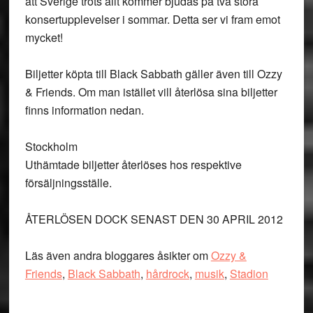
att Sverige trots allt kommer bjudas på två stora
konsertupplevelser i sommar. Detta ser vi fram emot
mycket!
Biljetter köpta till Black Sabbath gäller även till Ozzy
& Friends. Om man istället vill återlösa sina biljetter
finns information nedan.
Stockholm
Uthämtade biljetter återlöses hos respektive
försäljningsställe.
ÅTERLÖSEN DOCK SENAST DEN 30 APRIL 2012
Läs även andra bloggares åsikter om
Ozzy &
Friends
,
Black Sabbath
,
hårdrock
,
musik
,
Stadion