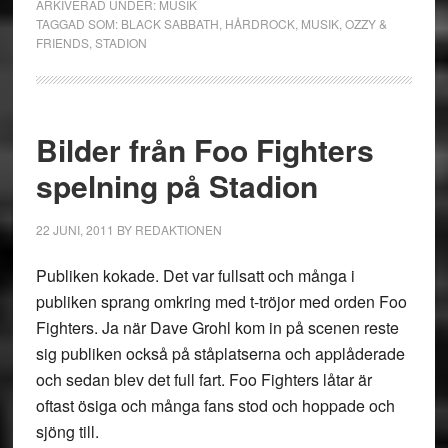
ARKIVERAD UNDER:
MUSIK
TAGGAD SOM:
BLACK SABBATH
,
HÅRDROCK
,
MUSIK
,
OZZY &
FRIENDS
,
STADION
Bilder från Foo Fighters
spelning på Stadion
22 JUNI, 2011
BY
REDAKTIONEN
Publiken kokade. Det var fullsatt och många i
publiken sprang omkring med t-tröjor med orden Foo
Fighters. Ja när Dave Grohl kom in på scenen reste
sig publiken också på ståplatserna och applåderade
och sedan blev det full fart. Foo Fighters låtar är
oftast ösiga och många fans stod och hoppade och
sjöng till.