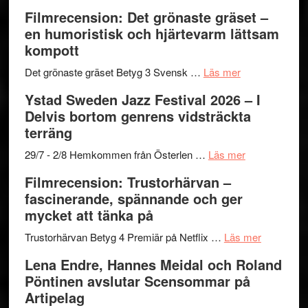
to
19
Grattis
Filmrecension: Det grönaste gräset –
Believe
nya
Shahab
en humoristisk och hjärtevarm lättsam
–
titlar
Mehrabi
kompott
Vrach
i
till
Frankenshtey
årets
Filmstadens
om
Det grönaste gräset Betyg 3 Svensk …
Läs mer
–
filmprogram
Kulturs
Filmrecension:
Ystad Sweden Jazz Festival 2026 – I
med
stipendium
Det
Delvis bortom genrens vidsträckta
Fox
grönaste
terräng
Mulder
gräset
och
–
om
29/7 - 2/8 Hemkommen från Österlen …
Läs mer
Dana
en
Ystad
Filmrecension: Trustorhärvan –
Scully
humoristisk
Sweden
fascinerande, spännande och ger
och
Jazz
mycket att tänka på
hjärtevarm
Festival
lättsam
2026
om
Trustorhärvan Betyg 4 Premiär på Netflix …
Läs mer
kompott
–
Filmrecens
Lena Endre, Hannes Meidal och Roland
I
Trustorhä
Pöntinen avslutar Scensommar på
Delvis
–
Artipelag
bortom
fascineran