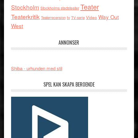
Teater
Stockholm
Stockholms stadsteater
Teaterkritik
Way Out
tv
Video
Teaterrecension
TV-serie
West
ANNONSER
Shiba - urhunden med stil
SPEL KAN SKAPA BEROENDE