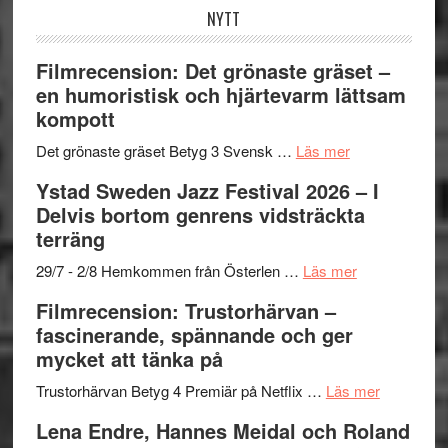
NYTT
Filmrecension: Det grönaste gräset –
en humoristisk och hjärtevarm lättsam
kompott
om
Det grönaste gräset Betyg 3 Svensk …
Läs mer
Filmrecension:
Ystad Sweden Jazz Festival 2026 – I
Det
Delvis bortom genrens vidsträckta
grönaste
terräng
gräset
–
om
29/7 - 2/8 Hemkommen från Österlen …
Läs mer
en
Ystad
Filmrecension: Trustorhärvan –
humoristisk
Sweden
fascinerande, spännande och ger
och
Jazz
mycket att tänka på
hjärtevarm
Festival
lättsam
2026
om
Trustorhärvan Betyg 4 Premiär på Netflix …
Läs mer
kompott
–
Filmrecens
Lena Endre, Hannes Meidal och Roland
I
Trustorhä