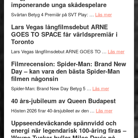
imponerande unga skådespelare
och
synas
spännande
om
i
Svärtan Betyg 4 Premiär på SVT Play: …
Läs mer
med
Recension
tv4
Lars Vegas långfilmsdebut ARNE
en
av
med
GOES TO SPACE får världspremiär i
Jackie
tv-
Vem
Toronto
Chan
serie:
kan
i
Svärtan
styra
om
Lars Vegas långfilmsdebut ARNE GOES TO …
Läs mer
storform
–
Mauri?
Lars
Filmrecension: Spider-Man: Brand New
välgjort
Vegas
Day – kan vara den bästa Spider-Man
om
långfi
filmen någonsin
människans
ARNE
om
mörker
GOES
Spider-Man: Brand New Day Betyg 5 …
Läs mer
Filmrecension
med
TO
40 års-jubileum av Queen Budapest
Spider-
imponerande
SPAC
Man:
unga
om
får
Hösten 2026 firar 40-årsjubileet av den …
Läs mer
Brand
skådespelar
40
världs
Uppseendeväckande spännvidd och
New
års-
i
energi när legendarisk 100-åring firas –
Day
jubileum
Toront
Wayne Tucker hyllar Miles Davis på