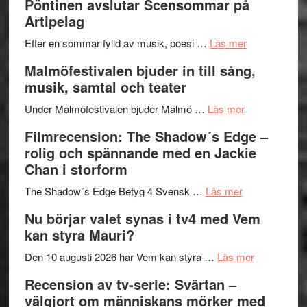
Pöntinen avslutar Scensommar på
Delvis
–
Artipelag
bortom
fascineran
genrens
om
spännand
Efter en sommar fylld av musik, poesi …
Läs mer
vidsträckta
Lena
och
Malmöfestivalen bjuder in till sång,
terräng
Endre,
ger
musik, samtal och teater
Hannes
mycket
om
Meidal
att
Under Malmöfestivalen bjuder Malmö …
Läs mer
Malmöfestiva
och
tänka
Filmrecension: The Shadow´s Edge –
bjuder
Roland
på
rolig och spännande med en Jackie
in
Pöntinen
Chan i storform
till
avslutar
om
sång,
Scensommar
The Shadow´s Edge Betyg 4 Svensk …
Läs mer
Filmrecension
musik,
på
Nu börjar valet synas i tv4 med Vem
The
samtal
Artipelag
kan styra Mauri?
Shadow
och
´s
teater
om
Den 10 augusti 2026 har Vem kan styra …
Läs mer
Edge
Nu
Recension av tv-serie: Svärtan –
–
börjar
välgjort om människans mörker med
rolig
valet