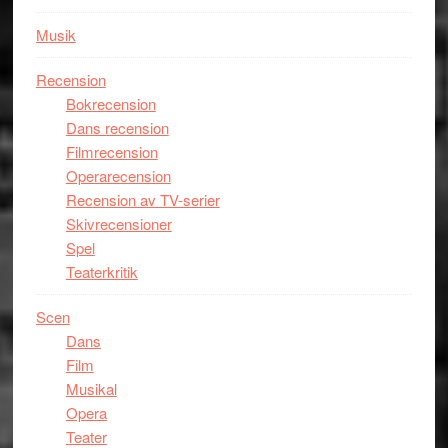
Utopia
Musik
Recension
Bokrecension
Dans recension
Filmrecension
Operarecension
Recension av TV-serier
Skivrecensioner
Spel
Teaterkritik
Scen
Dans
Film
Musikal
Opera
Teater