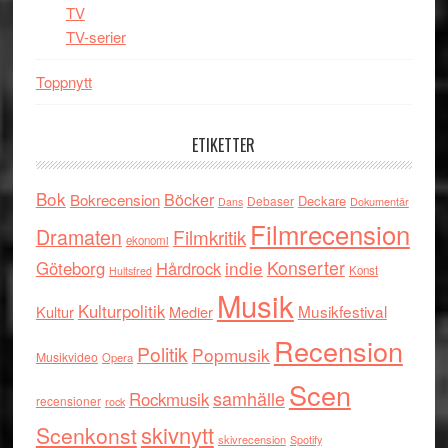
TV
TV-serier
Toppnytt
ETIKETTER
Bok
Böcker
Bokrecension
Deckare
Debaser
Dokumentär
Dans
Filmrecension
Dramaten
Filmkritik
ekonomi
indie
Konserter
Göteborg
Hårdrock
Konst
Hultsfred
Musik
Kulturpolitik
Musikfestival
Kultur
Medier
Recension
Politik
Popmusik
Musikvideo
Opera
Scen
samhälle
Rockmusik
recensioner
rock
skivnytt
Scenkonst
skivrecension
Spotify