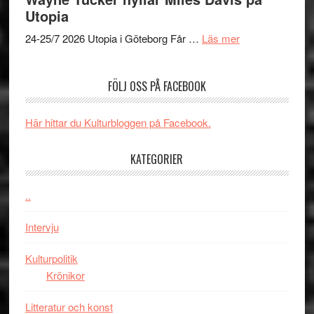
–
av
Utopia
kan
Queen
om
vara
Budapest
24-25/7 2026 Utopia i Göteborg Får …
Läs mer
Uppseendeväck
den
spännvidd
bästa
FÖLJ OSS PÅ FACEBOOK
och
Spider-
energi
Man
när
filmen
Här hittar du Kulturbloggen på Facebook.
legendarisk
någonsin
100-
KATEGORIER
åring
firas
..
–
Wayne
Intervju
Tucker
hyllar
Kulturpolitik
Miles
Krönikor
Davis
Litteratur och konst
på