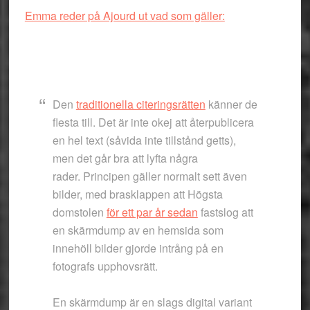
Emma reder på Ajourd ut vad som gäller:
Den
traditionella citeringsrätten
känner de
flesta till. Det är inte okej att återpublicera
en hel text (såvida inte tillstånd getts),
men det går bra att lyfta några
rader. Principen gäller normalt sett även
bilder, med brasklappen att Högsta
domstolen
för ett par år sedan
fastslog att
en skärmdump av en hemsida som
innehöll bilder gjorde intrång på en
fotografs upphovsrätt.
En skärmdump
är en slags digital variant