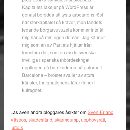
Kapitalets lakejer på WordPress är
genast beredda att tysta arbetarens röst
när storkapitalet så kräver, men landets
ledande borgarvuvuzela kommer inte åt
mig här på min egen domän. Jag känner
mig som en av Partiets hjältar från
fornstora dar, som en av de svenska
frivilliga i spanska inbördeskriget,
uppflugen på barrikaderna på gatorna i
Barcelona – bröstet sväller av stora
känslor, indignationens tårar rinner i
kulregnet.
Läs även andra bloggares åsikter om
Sven-Erland
Västros
,
skadestånd
,
skärmdump
,
upphovsrätt
,
juridik