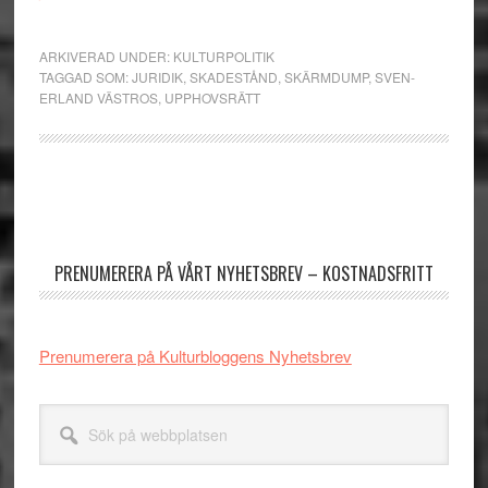
ARKIVERAD UNDER:
KULTURPOLITIK
TAGGAD SOM:
JURIDIK
,
SKADESTÅND
,
SKÄRMDUMP
,
SVEN-
ERLAND VÄSTROS
,
UPPHOVSRÄTT
Primärt
sidofält
PRENUMERERA PÅ VÅRT NYHETSBREV – KOSTNADSFRITT
Prenumerera på Kulturbloggens Nyhetsbrev
Sök
på
webbplatsen