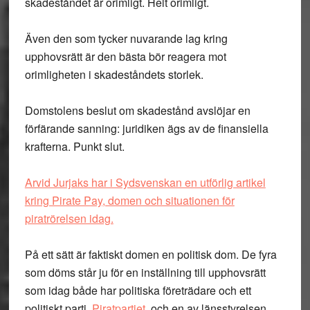
skadeståndet är orimligt. Helt orimligt.
Även den som tycker nuvarande lag kring
upphovsrätt är den bästa bör reagera mot
orimligheten i skadeståndets storlek.
Domstolens beslut om skadestånd avslöjar en
förfärande sanning: juridiken ägs av de finansiella
krafterna. Punkt slut.
Arvid Jurjaks har i Sydsvenskan en utförlig artikel
kring Pirate Pay, domen och situationen för
piratrörelsen idag.
På ett sätt är faktiskt domen en politisk dom. De fyra
som döms står ju för en inställning till upphovsrätt
som idag både har politiska företrädare och ett
politiskt parti,
Piratpartiet
, och en av länsstyrelsen