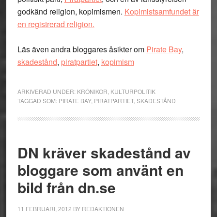
godkänd religion, kopimismen.
Kopimistsamfundet är
en registrerad religion.
Läs även andra bloggares åsikter om
Pirate Bay
,
skadestånd
,
piratpartiet
,
kopimism
ARKIVERAD UNDER:
KRÖNIKOR
,
KULTURPOLITIK
TAGGAD SOM:
PIRATE BAY
,
PIRATPARTIET
,
SKADESTÅND
DN kräver skadestånd av
bloggare som använt en
bild från dn.se
11 FEBRUARI, 2012
BY
REDAKTIONEN