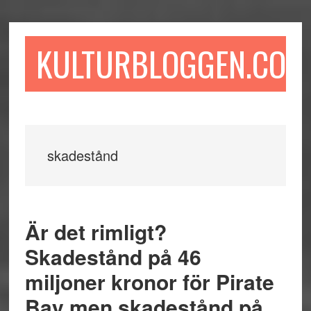
Hoppa
Hoppa
Hoppa
till
till
till
huvudinnehåll
det
sidfot
KULTURBLOGGEN.COM
primära
sidofältet
skadestånd
Är det rimligt?
Skadestånd på 46
miljoner kronor för Pirate
Bay men skadestånd på