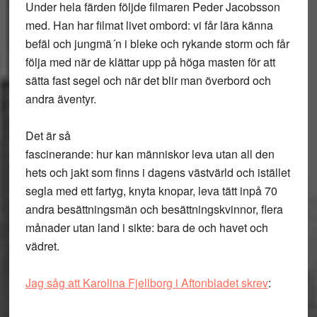
Under hela färden följde filmaren Peder Jacobsson
med. Han har filmat livet ombord: vi får lära känna
befäl och jungmä´n i bleke och rykande storm och får
följa med när de klättar upp på höga masten för att
sätta fast segel och när det blir man överbord och
andra äventyr.
Det är så
fascinerande: hur kan människor leva utan all den
hets och jakt som finns i dagens västvärld och istället
segla med ett fartyg, knyta knopar, leva tätt inpå 70
andra besättningsmän och besättningskvinnor, flera
månader utan land i sikte: bara de och havet och
vädret.
Jag såg att Karolina Fjellborg i Aftonbladet skrev
: