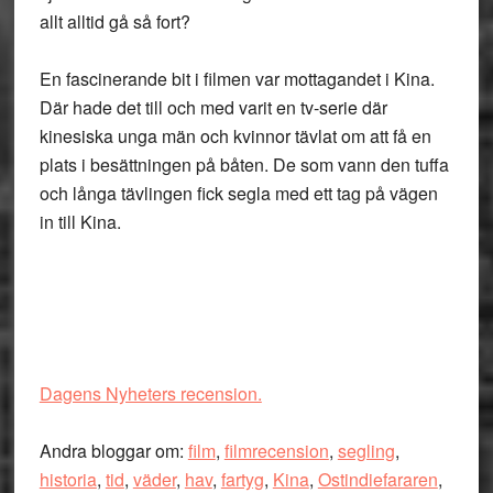
allt alltid gå så fort?
En fascinerande bit i filmen var mottagandet i Kina.
Där hade det till och med varit en tv-serie där
kinesiska unga män och kvinnor tävlat om att få en
plats i besättningen på båten. De som vann den tuffa
och långa tävlingen fick segla med ett tag på vägen
in till Kina.
Dagens Nyheters recension.
Andra bloggar om:
film
,
filmrecension
,
segling
,
historia
,
tid
,
väder
,
hav
,
fartyg
,
Kina
,
Ostindiefararen
,