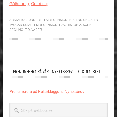
Götheborg
,
Göteborg
ARKIVERAD UNDER:
FILMRECENSION
,
RECENSION
,
SCEN
TAGGAD SOM:
FILMRECENSION
,
HAV
,
HISTORIA
,
SCEN
,
SEGLING
,
TID
,
VÄDER
Primärt
sidofält
PRENUMERERA PÅ VÅRT NYHETSBREV – KOSTNADSFRITT
Prenumerera på Kulturbloggens Nyhetsbrev
Sök
på