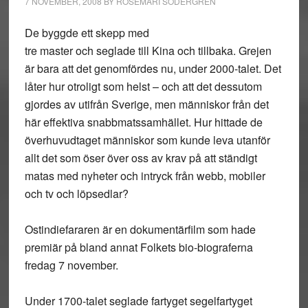
7 NOVEMBER, 2008
BY
ROSEMARI SÖDERGREN
De byggde ett skepp med
tre master och seglade till Kina och tillbaka. Grejen
är bara att det genomfördes nu, under 2000-talet. Det
låter hur otroligt som helst – och att det dessutom
gjordes av utifrån Sverige, men människor från det
här effektiva snabbmatssamhället. Hur hittade de
överhuvudtaget människor som kunde leva utanför
allt det som öser över oss av krav på att ständigt
matas med nyheter och intryck från webb, mobiler
och tv och löpsedlar?
Ostindiefararen är en dokumentärfilm som hade
premiär på bland annat Folkets bio-biograferna
fredag 7 november.
Under 1700-talet seglade fartyget segelfartyget