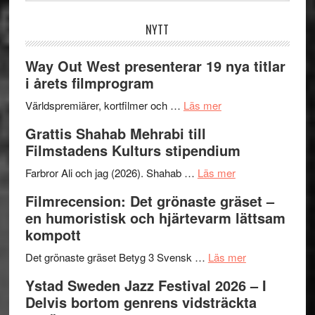
webbplatsen
NYTT
Way Out West presenterar 19 nya titlar
i årets filmprogram
om
Världspremiärer, kortfilmer och …
Läs mer
Way
Grattis Shahab Mehrabi till
Out
Filmstadens Kulturs stipendium
West
presenterar
om
Farbror Ali och jag (2026). Shahab …
Läs mer
19
Grattis
Filmrecension: Det grönaste gräset –
nya
Shahab
en humoristisk och hjärtevarm lättsam
titlar
Mehrabi
kompott
i
till
årets
Filmstadens
om
Det grönaste gräset Betyg 3 Svensk …
Läs mer
filmprogram
Kulturs
Filmrecension:
Ystad Sweden Jazz Festival 2026 – I
stipendium
Det
Delvis bortom genrens vidsträckta
grönaste