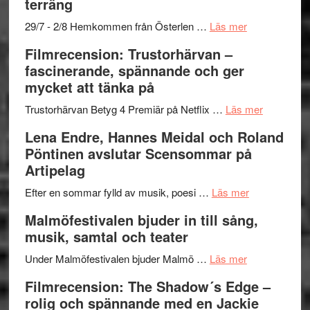
terräng
gräset
–
om
29/7 - 2/8 Hemkommen från Österlen …
Läs mer
en
Ystad
Filmrecension: Trustorhärvan –
humoristisk
Sweden
fascinerande, spännande och ger
och
Jazz
mycket att tänka på
hjärtevarm
Festival
lättsam
2026
om
Trustorhärvan Betyg 4 Premiär på Netflix …
Läs mer
kompott
–
Filmrecens
Lena Endre, Hannes Meidal och Roland
I
Trustorhä
Pöntinen avslutar Scensommar på
Delvis
–
Artipelag
bortom
fascineran
genrens
om
spännand
Efter en sommar fylld av musik, poesi …
Läs mer
vidsträckta
Lena
och
Malmöfestivalen bjuder in till sång,
terräng
Endre,
ger
musik, samtal och teater
Hannes
mycket
om
Meidal
att
Under Malmöfestivalen bjuder Malmö …
Läs mer
Malmöfestiva
och
tänka
Filmrecension: The Shadow´s Edge –
bjuder
Roland
på
rolig och spännande med en Jackie
in
Pöntinen