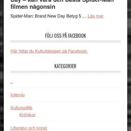
om
långfi
filmen någonsin
människans
ARNE
om
mörker
GOES
Spider-Man: Brand New Day Betyg 5 …
Läs mer
Filmrecension
med
TO
Spider-
imponerande
SPAC
FÖLJ OSS PÅ FACEBOOK
Man:
unga
får
Brand
skådespelar
världs
New
i
Här hittar du Kulturbloggen på Facebook.
Day
Toront
–
KATEGORIER
kan
vara
..
den
bästa
Intervju
Spider-
Man
Kulturpolitik
filmen
Krönikor
någonsin
Litteratur och konst