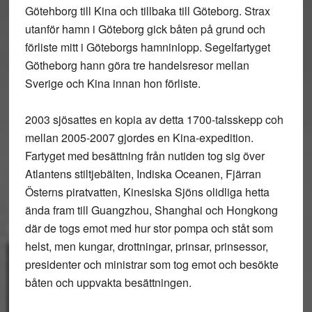
Götehborg till Kina och tillbaka till Göteborg. Strax
utanför hamn i Göteborg gick båten på grund och
förliste mitt i Göteborgs hamninlopp. Segelfartyget
Götheborg hann göra tre handelsresor mellan
Sverige och Kina innan hon förliste.
2003 sjösattes en kopia av detta 1700-talsskepp coh
mellan 2005-2007 gjordes en Kina-expedition.
Fartyget med besättning från nutiden tog sig över
Atlantens stiltjebälten, Indiska Oceanen, Fjärran
Österns piratvatten, Kinesiska Sjöns olidliga hetta
ända fram till Guangzhou, Shanghai och Hongkong
där de togs emot med hur stor pompa och ståt som
helst, men kungar, drottningar, prinsar, prinsessor,
presidenter och ministrar som tog emot och besökte
båten och uppvakta besättningen.