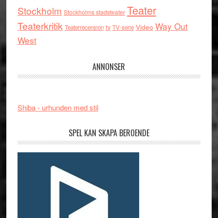
Teater
Stockholm
Stockholms stadsteater
Teaterkritik
Way Out
tv
Video
Teaterrecension
TV-serie
West
ANNONSER
Shiba - urhunden med stil
SPEL KAN SKAPA BEROENDE