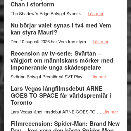
Chan i storform
till
avslutar
om
sång,
Scensommar
The Shadow´s Edge Betyg 4 Svensk …
Läs mer
Filmrecension
musik,
på
Nu börjar valet synas i tv4 med Vem
The
samtal
Artipelag
kan styra Mauri?
Shadow
och
´s
teater
om
Den 10 augusti 2026 har Vem kan styra …
Läs mer
Edge
Nu
Recension av tv-serie: Svärtan –
–
börjar
välgjort om människans mörker med
rolig
valet
imponerande unga skådespelare
och
synas
spännande
om
i
Svärtan Betyg 4 Premiär på SVT Play: …
Läs mer
med
Recension
tv4
Lars Vegas långfilmsdebut ARNE
en
av
med
GOES TO SPACE får världspremiär i
Jackie
tv-
Vem
Toronto
Chan
serie:
kan
i
Svärtan
styra
om
Lars Vegas långfilmsdebut ARNE GOES TO …
Läs mer
storform
–
Mauri?
Lars
Filmrecension: Spider-Man: Brand New
välgjort
Vegas
Day – kan vara den bästa Spider-Man