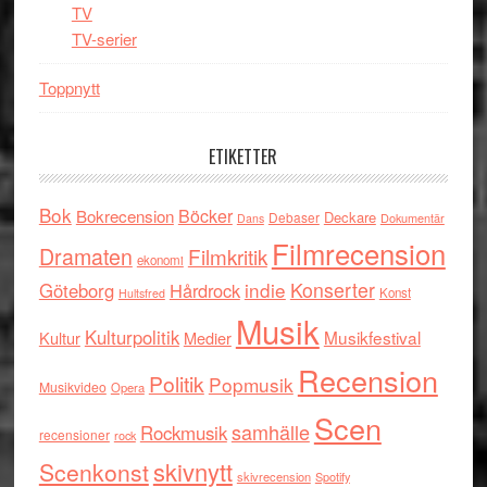
TV
TV-serier
Toppnytt
ETIKETTER
Bok
Böcker
Bokrecension
Deckare
Debaser
Dokumentär
Dans
Filmrecension
Dramaten
Filmkritik
ekonomi
indie
Konserter
Göteborg
Hårdrock
Konst
Hultsfred
Musik
Kulturpolitik
Musikfestival
Kultur
Medier
Recension
Politik
Popmusik
Musikvideo
Opera
Scen
samhälle
Rockmusik
recensioner
rock
skivnytt
Scenkonst
skivrecension
Spotify