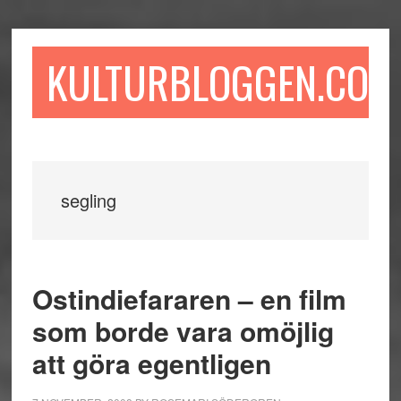
Hoppa
Hoppa
Hoppa
till
till
till
huvudinnehåll
det
sidfot
KULTURBLOGGEN.COM
primära
sidofältet
segling
Ostindiefararen – en film
som borde vara omöjlig
att göra egentligen