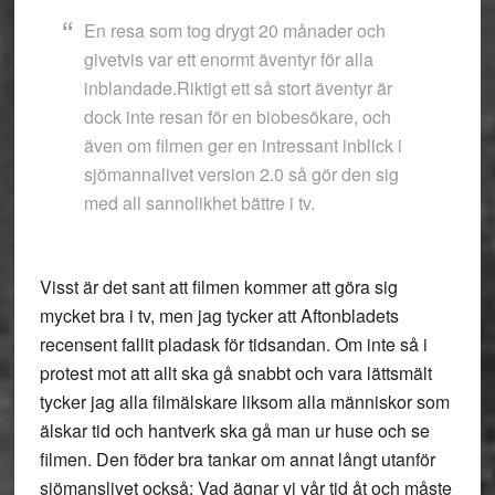
En resa som tog drygt 20 månader och
givetvis var ett enormt äventyr för alla
inblandade.Riktigt ett så stort äventyr är
dock inte resan för en biobesökare, och
även om filmen ger en intressant inblick i
sjömannalivet version 2.0 så gör den sig
med all sannolikhet bättre i tv.
Visst är det sant att filmen kommer att göra sig
mycket bra i tv, men jag tycker att Aftonbladets
recensent fallit pladask för tidsandan. Om inte så i
protest mot att allt ska gå snabbt och vara lättsmält
tycker jag alla filmälskare liksom alla människor som
älskar tid och hantverk ska gå man ur huse och se
filmen. Den föder bra tankar om annat långt utanför
sjömanslivet också: Vad ägnar vi vår tid åt och måste