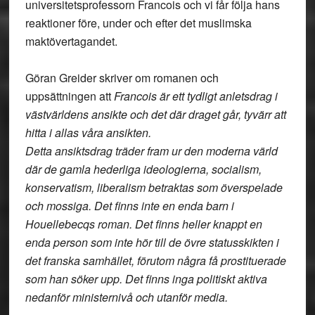
universitetsprofessorn Francois och vi får följa hans
reaktioner före, under och efter det muslimska
maktövertagandet.
Göran Greider skriver om romanen och
uppsättningen att
Francois är ett tydligt anletsdrag i
västvärldens ansikte och det där draget går, tyvärr att
hitta i allas våra ansikten.
Detta ansiktsdrag träder fram ur den moderna värld
där de gamla hederliga ideologierna, socialism,
konservatism, liberalism betraktas som överspelade
och mossiga. Det finns inte en enda barn i
Houellebecqs roman. Det finns heller knappt en
enda person som inte hör till de övre statusskikten i
det franska samhället, förutom några få prostituerade
som han söker upp. Det finns inga politiskt aktiva
nedanför ministernivå och utanför media.