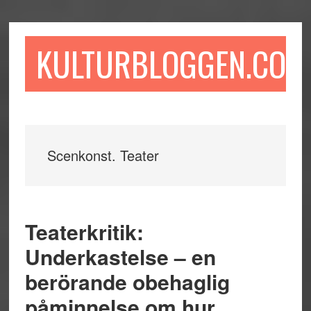
Hoppa
Hoppa
Hoppa
till
till
till
huvudinnehåll
det
sidfot
KULTURBLOGGEN.COM
primära
sidofältet
Scenkonst. Teater
Teaterkritik:
Underkastelse – en
berörande obehaglig
påminnelse om hur