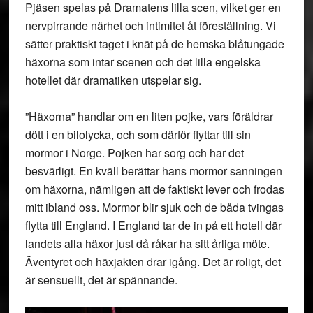
Pjäsen spelas på Dramatens lilla scen, vilket ger en
nervpirrande närhet och intimitet åt föreställning. Vi
sätter praktiskt taget i knät på de hemska blåtungade
häxorna som intar scenen och det lilla engelska
hotellet där dramatiken utspelar sig.
”Häxorna” handlar om en liten pojke, vars föräldrar
dött i en bilolycka, och som därför flyttar till sin
mormor i Norge. Pojken har sorg och har det
besvärligt. En kväll berättar hans mormor sanningen
om häxorna, nämligen att de faktiskt lever och frodas
mitt ibland oss. Mormor blir sjuk och de båda tvingas
flytta till England. I England tar de in på ett hotell där
landets alla häxor just då råkar ha sitt årliga möte.
Äventyret och häxjakten drar igång. Det är roligt, det
är sensuellt, det är spännande.