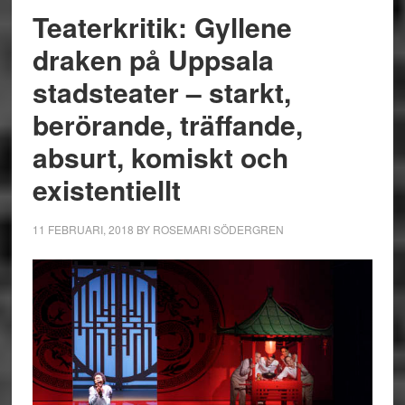
Teaterkritik: Gyllene
draken på Uppsala
stadsteater – starkt,
berörande, träffande,
absurt, komiskt och
existentiellt
11 FEBRUARI, 2018
BY
ROSEMARI SÖDERGREN