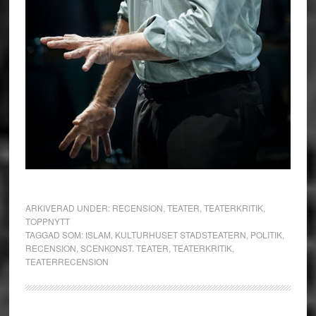
ARKIVERAD UNDER:
RECENSION
,
TEATER
,
TEATERKRITIK
,
TOPPNYTT
TAGGAD SOM:
ISLAM
,
KULTURHUSET STADSTEATERN
,
POLITIK
,
RECENSION
,
SCENKONST. TEATER
,
TEATERKRITIK
,
TEATERRECENSION