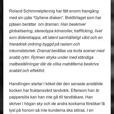
Roland Schimmelpfennig har fått enorm framgång
med sin pjäs ”Gyllene draken”. Bokförlaget som har
pjäsen berättar om draman:
Han beskriver
globalisering, stereotypa könsroller, traffficking, livet
som ålderstrappa, ett latent samhälleligt våld och en
hierarkisk ordning byggd på rasism och
inkomststorlek. Dramat berättas via korta scener med
snabb rytm. Rytmen stryks under med ständiga
matbeställningar där de olika maträtterna beskrivs
snabbt och effektivt.
Handlingen startar i köket där den senaste anställde
kocken har fruktansvärd tandvärk. Eftersom han är
papperslös kan han inte gå till tandläkare. Han
skriver i högan sky och de andra kockarna försöker få
tyst på honom så inte kunderna ska störas. I en