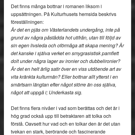
Det finns många bottnar i romanen liksom i
uppsättningen. På Kulturhusets hemsida beskrivs
föreställningen:
Är det en pjäs om Västerlandets undergång, inte på
grund av några påstådda hot utifrån, utan till följd av
sin egen livsleda och oförmåga att skapa mening? Är
det kanske i själva verket en smygrasistisk pamflett
dolt under några lager av ironier och dubbelironier?
Är det en helt ärlig satir över en viss utdöende art av
vita kränkta kulturmän? Eller bottnar allt ytterst i en
smärtsam längtan efter något större än oss själva,
något att uppgå i; Underkasta sig.
Det finns flera nivåer i vad som berättas och det är i
hög grad också upp till betraktaren att tolka och
förstå. Oavsett hur vad och en tolkar den är det utan
tvekan en stark, berörande och fascinerande