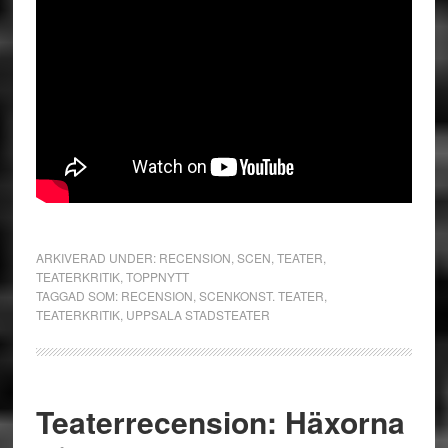
ARKIVERAD UNDER:
RECENSION
,
SCEN
,
TEATER
,
TEATERKRITIK
,
TOPPNYTT
TAGGAD SOM:
RECENSION
,
SCENKONST. TEATER
,
TEATERKRITIK
,
UPPSALA STADSTEATER
Teaterrecension: Häxorna