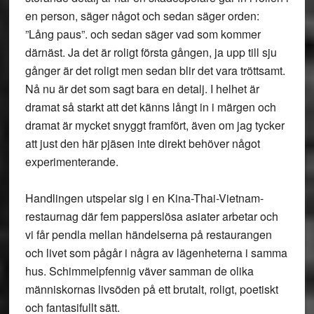
en person, säger något och sedan säger orden:
”Lång paus”. och sedan säger vad som kommer
därnäst. Ja det är roligt första gången, ja upp till sju
gånger är det roligt men sedan blir det vara tröttsamt.
Nå nu är det som sagt bara en detalj. I helhet är
dramat så starkt att det känns långt in i märgen och
dramat är mycket snyggt framfört, även om jag tycker
att just den här pjäsen inte direkt behöver något
experimenterande.
Handlingen utspelar sig i en Kina-Thai-Vietnam-
restaurnag där fem papperslösa asiater arbetar och
vi får pendla mellan händelserna på restaurangen
och livet som pågår i några av lägenheterna i samma
hus. Schimmelpfennig väver samman de olika
människornas livsöden på ett brutalt, roligt, poetiskt
och fantasifullt sätt.