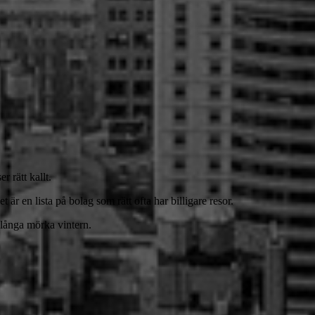
 rätt kallt.
 är en lista på bolag som rätt ofta har billigare resor.
 långa mörka vintern.