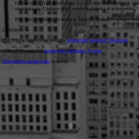
Ett bra tips är Alpbachtal drygt fyra mil öster om Innsbruck i 
anstränga sig. Utsikten längs vandringslederna är enastående.
Byn som gett dalen sitt namn är Alpbach, som flera gånger utsett
Länktips:
Den lokala turistbyråns hemsida
Alpbachtal Seenland Tourismus
.
Officiell hemsida för
turistbyrån i delstaten Tyrolen
Österrikiska turistbyråns
hemsida.