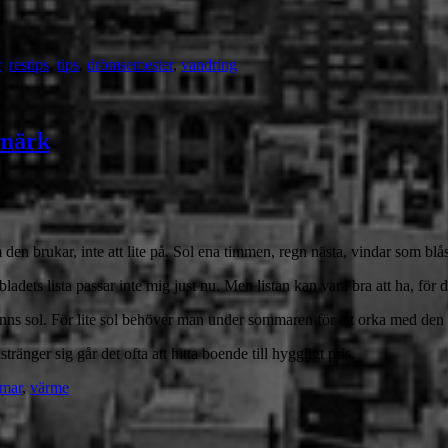
r
,
restips
,
tips
,
drömsemester
,
vandring
kmärk
n brukar, inte att lite på. Sol ena timmen, regn nästa, vindar som blåser
dets lista passar inte mig just nu. Men listan kan vara bra att ha, för det
finns sol. För lite sol behöver man under sommaren för att orka med den
änger sig går det ofta att hitta boende till hyggligt pris.
mar
,
värme