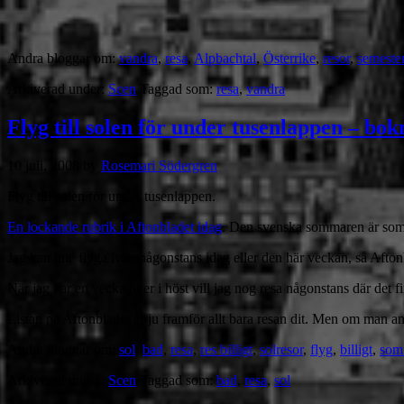
Andra bloggar om:
vandra
,
resa
,
Alpbachtal
,
Österrike
,
resor
,
semeste
Arkiverad under:
Scen
Taggad som:
resa
,
vandra
Flyg till solen för under tusenlappen – bo
10 juli, 2008
by
Rosemari Södergren
Flyg till solen för under tusenlappen.
En lockande rubrik i Aftonbladet idag
. Den svenska sommaren är som de
Jag kan inte flyga iväg någonstans idag eller den här veckan, så Aftonbla
När jag har en vecka över i höst vill jag nog resa någonstans där det 
Listan på Aftonbladet är ju framför allt bara resan dit. Men om man anstr
Andra bloggar om:
sol
,
bad
,
resa
,
res billigt
,
solresor
,
flyg
,
billigt
,
som
Arkiverad under:
Scen
Taggad som:
bad
,
resa
,
sol