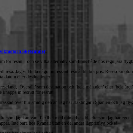
esökmotorn Skyscanner
.
um för resan – och se vilka alternativ som finns både hos reguljära fly
 vill resa. Jag vill hitta något intressant resmål till bra pris. Resesökmo
ta datum eller destinationer.
eseland, ‘Överallt’ som destination och ‘hela månaden’ eller ’hela året’
 knappa in resrutt för resrutt.
askad över hur smidig den är. Jag har släktingar i Spanien och jag flyge
Eftersom jag kan vara flexibel med min arbetstid, eftersom jag har eget 
lappar. Inte bara hos Ryanair utan en del andra lågprisflyg också.