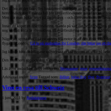
Jag gillar att jag inte måste välja stad eller flygplats när jag söker utan
Det är bra att det finns fler funktioner: som hjälp att hitta hotell oc
hemförsäkringar. I många fall blir vi överförsäkrade när vi tecknar res
Men när man bokar reser på lågprisflyg – och förresten inom de flesta 
Innan du köper en reseförsäkring, ta reda på vad din hemförsäkring ge
nog värt att kolla in alternativen till reseförsäkring som finns på Skysc
Något jag uppskattar i Skyscanners sökmotor är att den visar vilka dagar
flyga till London:
Gå in på stadssidan för London, där hittar jag ett d
Jag kunde hitta de billigaste månaderna också genom att söka på hela år
Den finns som app också. En gratisapp som när jag skrev detta hade be
Läs även andra bloggares åsikter om
Skyscanner
,
resor
,
resessökmoto
Arkiverad under:
Scen
Taggad som:
Billigt
,
boka flyg
,
flyg
,
flygresor
Vinn en resa till Schweiz
1 juni, 2011
by
Redaktionen