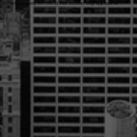
och liftarna är igång året om, så man kommer högt upp utan att