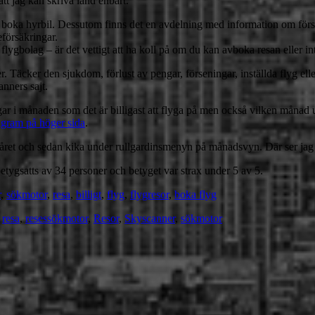
 att jag kan skriva land enbart.
h att boka hyrbil. Dessutom finns det en avdelning med information om för
eförsäkringar.
flygbolag – är det vettigt att ha koll på om du kan avboka resan eller i
r. Täcker den sjukdom, förlust av pengar, förseningar, inställda flyg e
anners sajt.
 i månaden som det är billigast att flyga på men också vilken månad under 
iagram på höger sida
.
et och sedan kika under rullgardinsmenyn på månadsvyn. Där ser jag tydli
tygsatts av 34 personer och betyget var strax under 5 av 5.
r
,
sökmotor
,
resa
,
billigt
,
flyg
,
flygresor
,
boka flyg
,
resa
,
resessökmotor
,
Resor
,
Skyscanner
,
sökmotor