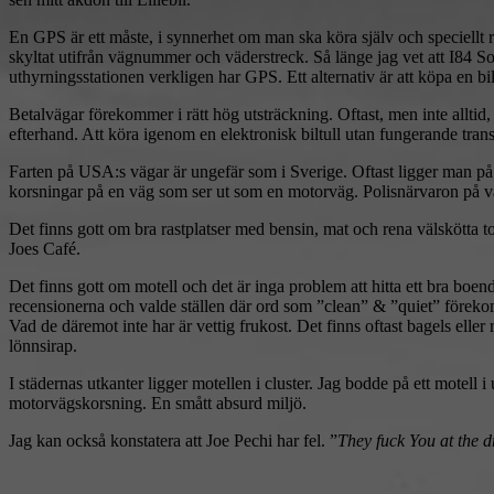
En GPS är ett måste, i synnerhet om man ska köra själv och speciellt r
skyltat utifrån vägnummer och väderstreck. Så länge jag vet att I84 Sou
uthyrningsstationen verkligen har GPS. Ett alternativ är att köpa en bi
Betalvägar förekommer i rätt hög utsträckning. Oftast, men inte allti
efterhand. Att köra igenom en elektronisk biltull utan fungerande tr
Farten på USA:s vägar är ungefär som i Sverige. Oftast ligger man på
korsningar på en väg som ser ut som en motorväg. Polisnärvaron på väg
Det finns gott om bra rastplatser med bensin, mat och rena välskötta to
Joes Café.
Det finns gott om motell och det är inga problem att hitta ett bra boe
recensionerna och valde ställen där ord som ”clean” & ”quiet” föreko
Vad de däremot inte har är vettig frukost. Det finns oftast bagels eller
lönnsirap.
I städernas utkanter ligger motellen i cluster. Jag bodde på ett motell
motorvägskorsning. En smått absurd miljö.
Jag kan också konstatera att Joe Pechi har fel. ”
They fuck You at the d