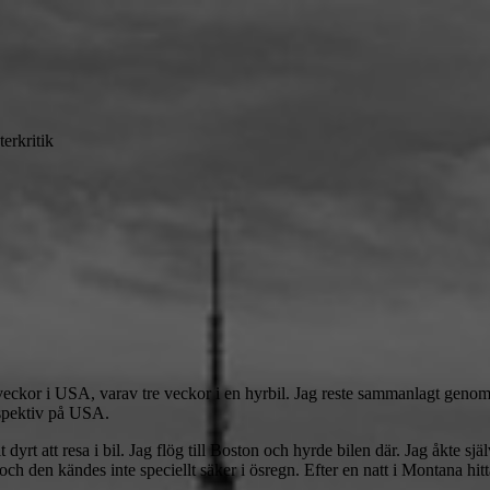
terkritik
ra veckor i USA, varav tre veckor i en hyrbil. Jag reste sammanlagt geno
erspektiv på USA.
dyrt att resa i bil. Jag flög till Boston och hyrde bilen där. Jag åkte själ
 och den kändes inte speciellt säker i ösregn. Efter en natt i Montana h