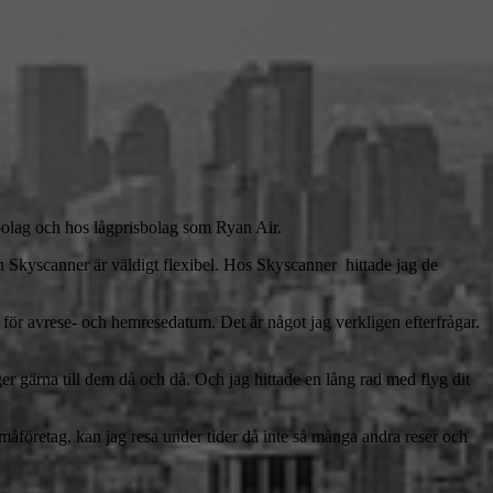
gbolag och hos lågprisbolag som Ryan Air.
torn Skyscanner är väldigt flexibel. Hos Skyscanner hittade jag de
 för avrese- och hemresedatum. Det är något jag verkligen efterfrågar.
r gärna till dem då och då. Och jag hittade en lång rad med flyg dit
småföretag, kan jag resa under tider då inte så många andra reser och