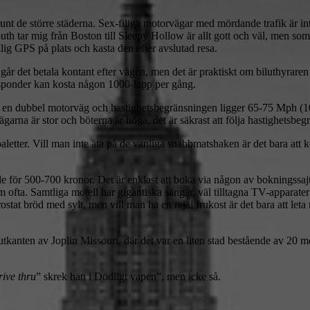
unt de större städerna. Sex-filiga motorvägar med mördande trafik är inte
th tar mig från Boston till Sleepy Hollow är allt gott och väl, men som 
llig GPS på plats och kasta den efter avslutad resa.
d, går det betala kontant efter vägen, men det är praktiskt om biluthyr
ansponder kan kosta någon 1000-lapp per gång.
 en dubbel motorväg och hastighetsbegränsningen ligger 65-75 Mph (105
arna är stor och böterna är höga, det är säkrast att följa hastighetsb
aletter. Vill man inte äta på de vanliga snabbmatshaken är det bara att 
nde för 500-700 kronor. Det är enklast att boka via någon av bokningssajt
m ofta. Samtliga motell har gigantiska sängar, väl tilltagna TV-apparat
 rostat bröd med sylt, men vill man ha en rejäl frukost är det bara att le
 i utkanten av Joplin Missouri, där det var en liten stad bestående av 20
rive thru
” skrek han i Dödligt vapen”, men icke så.