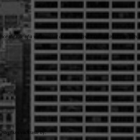
rience the role of a watchmaker at our Maîtrise d’Oeuvre in Les Brenets
 Österrikes vackraste by: