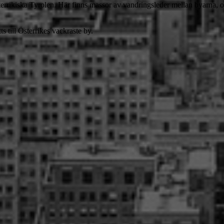
österrikiska Tyrolen. Här finns massor av vandringsleder mellan byarna, 
s till Österrikes vackraste by.