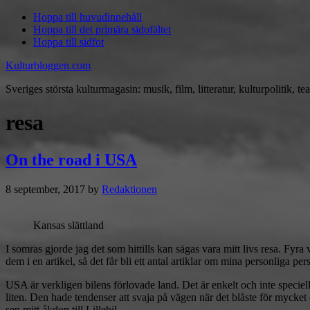
Hoppa till huvudinnehåll
Hoppa till det primära sidofältet
Hoppa till sidfot
Kulturbloggen.com
Sveriges största kulturmagasin: musik, film, litteratur, kulturpolitik, tea
resa
On the road i USA
8 september, 2017
by
Redaktionen
Kansas slättland
I somras gjorde jag det som hittills kan sägas vara mitt livs resa. Fy
dem i en artikel, så det får bli ett antal artiklar om mina personliga p
USA är verkligen bilens förlovade land. Det är enkelt och inte speciellt 
liten. Den hade tendenser att svaja på vägen när det blåste för mycket
sen mitt åkdon till Lillebil.