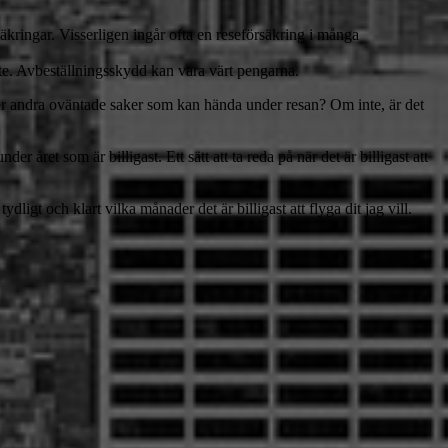
säkringar. Visserligen ingår ofta en reseförsäkring i många
nte. Avbeställningsskydd kan vara värt pengarna.
ller andra oväntade saker som kan hända under resan? Om inte, är det
året som är billigast. Ett sätt att ta reda på när det är billigast att
gt och klart vilka månader det är billigast att flyga dit jag vill.