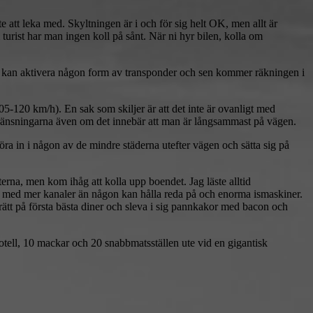
 att leka med. Skyltningen är i och för sig helt OK, men allt är
turist har man ingen koll på sånt. När ni hyr bilen, kolla om
aren kan aktivera någon form av transponder och sen kommer räkningen i
-120 km/h). En sak som skiljer är att det inte är ovanligt med
egränsningarna även om det innebär att man är långsammast på vägen.
köra in i någon av de mindre städerna utefter vägen och sätta sig på
erna, men kom ihåg att kolla upp boendet. Jag läste alltid
er med mer kanaler än någon kan hålla reda på och enorma ismaskiner.
ta rätt på första bästa diner och sleva i sig pannkakor med bacon och
 motell, 10 mackar och 20 snabbmatsställen ute vid en gigantisk