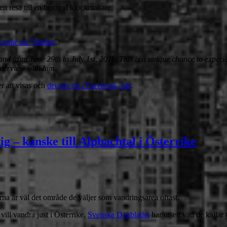
en resa till en berömd klockmakare.
come an ”Insider
”:
rland from June 29th to July 1st, 2011. This is a unique chance to expe
nterview with him.
r att visas och
det gör du i Facebook, här
.
 – kanske till Alpbachtal i Österrike
na är väl det område de väljer som vandringsarea oftast.
vill vandra just i Österrike.
Svenska Dagbladet
har utsett vad de kallar