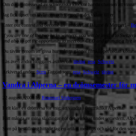
Om du är intresserad av schweziska klockor har du chansen att vinna 
Jag fick tipset om tävlingen och förmedlar det vidare till er:
Enter our contest and become an ”Insider” of Baume & Mercier! –
Be
If you are one of the two lucky winners, you will be invited to Switze
and also to get the opportunity to meet our CEO and animate a live i
Du tävlar genom att gissa hur många gånger filmklippet nedan komme
Läs även andra bloggares åsikter om
täving
,
resa
,
Schweiz
Arkiverad under:
Scen
Taggad som:
resa
,
Schweiz
,
täving
Vandra i Alperna – en drömsemester för mig
22 augusti, 2008
by
Rosemari Södergren
Helt klart en drömresa för mig: att vandra i österrikiska Alperna.
Rätt många av mina släktingar gör det, vandrar under semestern. Alper
Som på beställning hittade jag en artikel med tips och råd för den som 