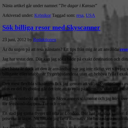
Nästa artikel går under namnet ”
Tre dagar i Kansas
”
Arkiverad under:
Krönikor
Taggad som:
resa
,
USA
Sök billiga resor med Skyscanner
23 juni, 2012
by
Redaktionen
Är du sugen på att resa nånstans? Ett tips från mig är att använda
res
Jag har testat den. Där kan jag söka både på exakt destination och dat
Det bästa är dock att den är användbar när jag inte riktigt vet vart jag
billigaste eller snabbaste flygerbjudandena utan att behöva fylla i exak
Den mest flexibla sökningen fick jag genom att välja ‘Sverige’ som avr
Hos en del flygbolag går det inte att ta reda på alternativ utan jag måste
Jag blev ombedd att testa den Skyscanners sökmotor och jag blev överr
för femhundralappen. Tur och retur.
En stad jag gärna flyger till ofta är London. Där har jag nära vänner. 
priserna är lägre. Nu hittade jag flera alternativ för bara några hundra