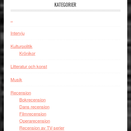
100-
KATEGORIER
åring
firas
..
–
Wayne
Intervju
Tucker
hyllar
Kulturpolitik
Miles
Krönikor
Davis
Litteratur och konst
på
Utopia
Musik
Recension
Bokrecension
Dans recension
Filmrecension
Operarecension
Recension av TV-serier