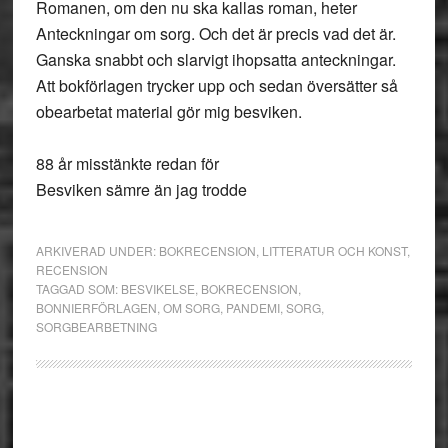
Romanen, om den nu ska kallas roman, heter
Anteckningar om sorg. Och det är precis vad det är.
Ganska snabbt och slarvigt ihopsatta anteckningar.
Att bokförlagen trycker upp och sedan översätter så
obearbetat material gör mig besviken.
88 år misstänkte redan för
Besviken sämre än jag trodde
ARKIVERAD UNDER:
BOKRECENSION
,
LITTERATUR OCH KONST
,
RECENSION
TAGGAD SOM:
BESVIKELSE
,
BOKRECENSION
,
BONNIERFÖRLAGEN
,
OM SORG
,
PANDEMI
,
SORG
,
SORGBEARBETNING
Primärt