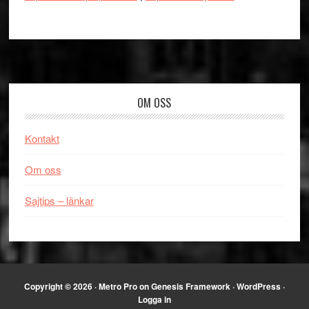
Footer
OM OSS
Kontakt
Om oss
Sajtips – länkar
Copyright © 2026 ·
Metro Pro
on
Genesis Framework
·
WordPress
·
Logga in