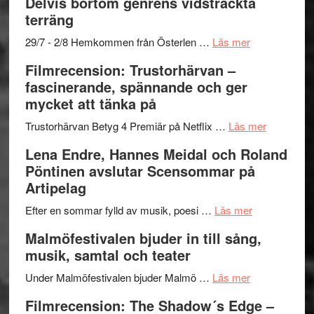
Delvis bortom genrens vidsträckta
grönaste
terräng
gräset
–
om
29/7 - 2/8 Hemkommen från Österlen …
Läs mer
en
Ystad
Filmrecension: Trustorhärvan –
humoristisk
Sweden
fascinerande, spännande och ger
och
Jazz
mycket att tänka på
hjärtevarm
Festival
lättsam
2026
om
Trustorhärvan Betyg 4 Premiär på Netflix …
Läs mer
kompott
–
Filmrecens
Lena Endre, Hannes Meidal och Roland
I
Trustorhä
Pöntinen avslutar Scensommar på
Delvis
–
Artipelag
bortom
fascineran
genrens
om
spännand
Efter en sommar fylld av musik, poesi …
Läs mer
vidsträckta
Lena
och
Malmöfestivalen bjuder in till sång,
terräng
Endre,
ger
musik, samtal och teater
Hannes
mycket
om
Meidal
att
Under Malmöfestivalen bjuder Malmö …
Läs mer
Malmöfestiva
och
tänka
Filmrecension: The Shadow´s Edge –
bjuder
Roland
på