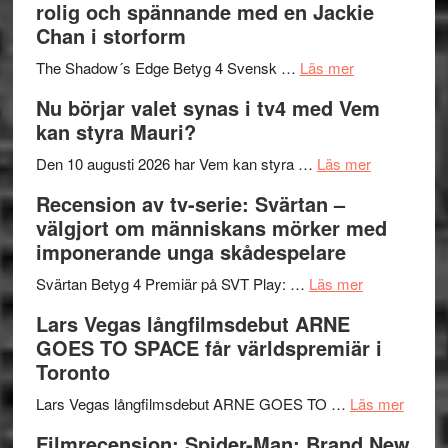
rolig och spännande med en Jackie
in
Pöntinen
Chan i storform
till
avslutar
om
sång,
Scensommar
The Shadow´s Edge Betyg 4 Svensk …
Läs mer
Filmrecension
musik,
på
Nu börjar valet synas i tv4 med Vem
The
samtal
Artipelag
kan styra Mauri?
Shadow
och
´s
teater
om
Den 10 augusti 2026 har Vem kan styra …
Läs mer
Edge
Nu
Recension av tv-serie: Svärtan –
–
börjar
välgjort om människans mörker med
rolig
valet
imponerande unga skådespelare
och
synas
spännande
om
i
Svärtan Betyg 4 Premiär på SVT Play: …
Läs mer
med
Recension
tv4
Lars Vegas långfilmsdebut ARNE
en
av
med
GOES TO SPACE får världspremiär i
Jackie
tv-
Vem
Toronto
Chan
serie:
kan
i
Svärtan
styra
om
Lars Vegas långfilmsdebut ARNE GOES TO …
Läs mer
storform
–
Mauri?
Lars
Filmrecension: Spider-Man: Brand New