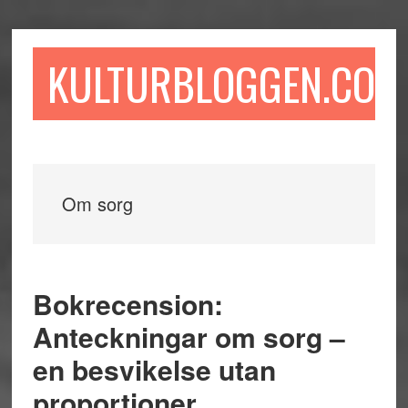
Hoppa
Hoppa
Hoppa
till
till
till
huvudinnehåll
det
sidfot
KULTURBLOGGEN.COM
primära
sidofältet
Om sorg
Bokrecension:
Anteckningar om sorg –
en besvikelse utan
proportioner