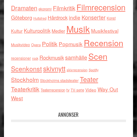
Filmrecension
Dramaten
Filmkritik
ekonomi
indie
Konserter
Göteborg
Hårdrock
Konst
Hultsfred
Musik
Kulturpolitik
Musikfestival
Kultur
Medier
Recension
Politik
Popmusik
Musikvideo
Opera
Scen
samhälle
Rockmusik
recensioner
rock
skivnytt
Scenkonst
skivrecension
Spotify
Teater
Stockholm
Stockholms stadsteater
Teaterkritik
Way Out
tv
Video
Teaterrecension
TV-serie
West
ANNONSER