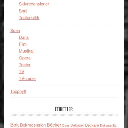
Skivrecensioner
Spel
Teaterkritik
Scen
Dans
Film
Musikal
Opera
Teater
TV
TV-serier
Toppnytt
ETIKETTER
Bok
Böcker
Bokrecension
Deckare
Debaser
Dokumentär
Dans