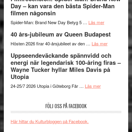
välgjort
Vegas
Day – kan vara den bästa Spider-Man
om
långfi
filmen någonsin
människans
ARNE
om
mörker
GOES
Spider-Man: Brand New Day Betyg 5 …
Läs mer
Filmrecension
med
TO
40 års-jubileum av Queen Budapest
Spider-
imponerande
SPAC
Man:
unga
om
får
Hösten 2026 firar 40-årsjubileet av den …
Läs mer
Brand
skådespelar
40
världs
Uppseendeväckande spännvidd och
New
års-
i
energi när legendarisk 100-åring firas –
Day
jubileum
Toront
Wayne Tucker hyllar Miles Davis på
–
av
Utopia
kan
Queen
om
vara
Budapest
24-25/7 2026 Utopia i Göteborg Får …
Läs mer
Uppseendeväck
den
spännvidd
bästa
FÖLJ OSS PÅ FACEBOOK
och
Spider-
energi
Man
när
filmen
Här hittar du Kulturbloggen på Facebook.
legendarisk
någonsin