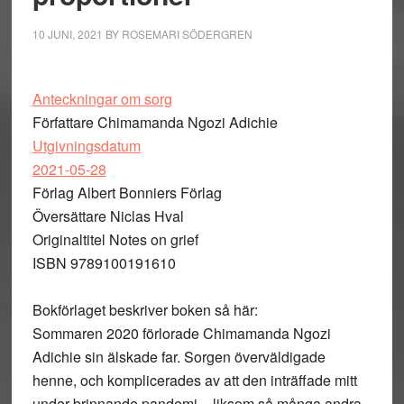
10 JUNI, 2021
BY
ROSEMARI SÖDERGREN
Anteckningar om sorg
Författare Chimamanda Ngozi Adichie
Utgivningsdatum
2021-05-28
Förlag Albert Bonniers Förlag
Översättare Niclas Hval
Originaltitel Notes on grief
ISBN 9789100191610
Bokförlaget beskriver boken så här:
Sommaren 2020 förlorade Chimamanda Ngozi
Adichie sin älskade far. Sorgen överväldigade
henne, och komplicerades av att den inträffade mitt
under brinnande pandemi – liksom så många andra