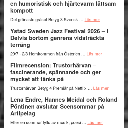
en humoristisk och hjärtevarm lättsam
–
titlar
Mehrabi
kompott
Vrach
i
till
Frankenshtey
årets
Filmstadens
om
Det grönaste gräset Betyg 3 Svensk …
Läs mer
–
filmprogram
Kulturs
Filmrecension:
Ystad Sweden Jazz Festival 2026 – I
med
stipendium
Det
Delvis bortom genrens vidsträckta
Fox
grönaste
terräng
Mulder
gräset
och
–
om
29/7 - 2/8 Hemkommen från Österlen …
Läs mer
Dana
en
Ystad
Filmrecension: Trustorhärvan –
Scully
humoristisk
Sweden
fascinerande, spännande och ger
och
Jazz
mycket att tänka på
hjärtevarm
Festival
lättsam
2026
om
Trustorhärvan Betyg 4 Premiär på Netflix …
Läs mer
kompott
–
Filmrecens
Lena Endre, Hannes Meidal och Roland
I
Trustorhä
Pöntinen avslutar Scensommar på
Delvis
–
Artipelag
bortom
fascineran
genrens
om
spännand
Efter en sommar fylld av musik, poesi …
Läs mer