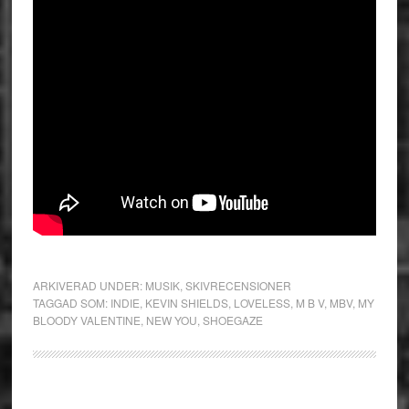
ARKIVERAD UNDER:
MUSIK
,
SKIVRECENSIONER
TAGGAD SOM:
INDIE
,
KEVIN SHIELDS
,
LOVELESS
,
M B V
,
MBV
,
MY
BLOODY VALENTINE
,
NEW YOU
,
SHOEGAZE