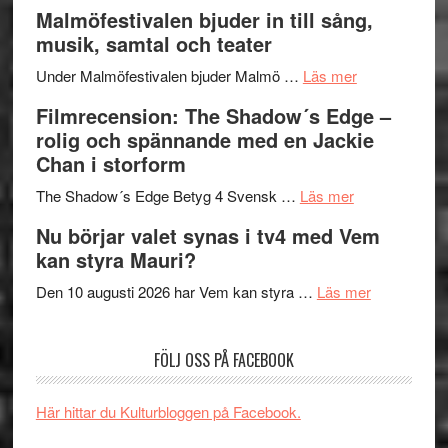
vidsträckta
Lena
och
Malmöfestivalen bjuder in till sång,
terräng
Endre,
ger
musik, samtal och teater
Hannes
mycket
om
Meidal
att
Under Malmöfestivalen bjuder Malmö …
Läs mer
Malmöfestiva
och
tänka
Filmrecension: The Shadow´s Edge –
bjuder
Roland
på
rolig och spännande med en Jackie
in
Pöntinen
Chan i storform
till
avslutar
om
sång,
Scensommar
The Shadow´s Edge Betyg 4 Svensk …
Läs mer
Filmrecension
musik,
på
Nu börjar valet synas i tv4 med Vem
The
samtal
Artipelag
kan styra Mauri?
Shadow
och
´s
teater
om
Den 10 augusti 2026 har Vem kan styra …
Läs mer
Edge
Nu
–
börjar
FÖLJ OSS PÅ FACEBOOK
rolig
valet
och
synas
spännande
i
Här hittar du Kulturbloggen på Facebook.
med
tv4