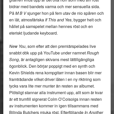
bidrar med bandets varma och mer sensuella sida.
På
M B V
sjunger hon på fem utav de nio spåren och
en låt, atmosfäriska
If This and Yes
, bygger helt och
hållet på samspelet mellan hennes röst och en
eteriskt ljudande keyboard.
New You
, som efter att den premiärspelades live
snabbt dök upp på YouTube under namnet
Rough
Song
, är antagligen skivans mest lättillgängliga
ögonblick. Den börjar poppigt med en synth och
Kevin Shields rena kompgitarr innan basen blir mer
framträdande vilket driver låten i en ny riktning som
tycks vara lite mer munter än resten av albumet.
Plötsligt stannar alla instrument upp, allt som är kvar
är ett trumfill signerat Colm O’Coisoigs innan resten
av instrumenten kommer in igen tillsammans med
Bilinda Butchers mjuka röst. Efterföljande
In Another