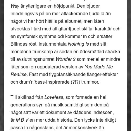
Way
är ytterligare en höjdpunkt. Den bjuder
inledningsvis på en mer attackerande ljudbild än
något vi har hört hittills på albumet, men låten
utvecklas i takt med att gitarrljudet skiftar karaktär och
en symfonisk synthmelodi kommer in och ersätter
Bilindas röst. Insturmentala
Nothing Is
med sitt
monotona trumkomp är sedan en ödesmättad sträcka
till avslutningsnumret
Wonder 2
som mer eller mindre
låter som en uppdaterad version av
You Made Me
Realise
. Fast med flygplansliknande flanger-effekter
och drum’n’bass-inspirerade (?!?) trummor.
Till skillnad från
Loveless
, som formade en hel
generations syn på musik samtidigt som den på
något sätt var ett dokument av dåtidens indiescen,
är
M B V
en mer udda historia. Den tycks inte riktigt
passa in någonstans, det är mer konstverk än