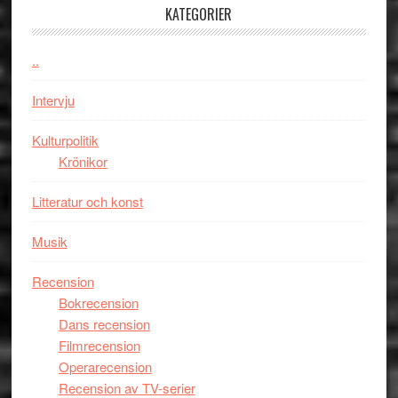
en
med
KATEGORIER
Jackie
Vem
Chan
kan
..
i
styra
storform
Mauri?
Intervju
Kulturpolitik
Krönikor
Litteratur och konst
Musik
Recension
Bokrecension
Dans recension
Filmrecension
Operarecension
Recension av TV-serier