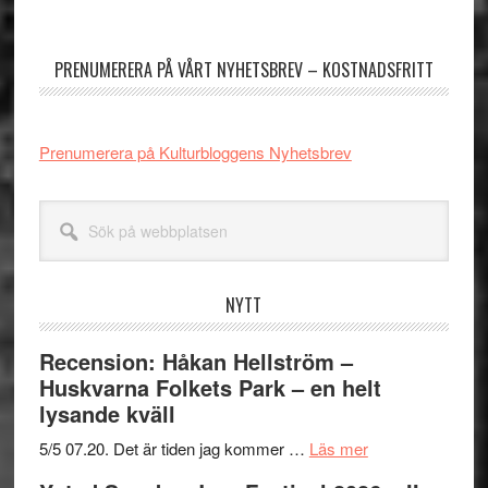
Primärt
sidofält
PRENUMERERA PÅ VÅRT NYHETSBREV – KOSTNADSFRITT
Prenumerera på Kulturbloggens Nyhetsbrev
Sök
på
webbplatsen
NYTT
Recension: Håkan Hellström –
Huskvarna Folkets Park – en helt
lysande kväll
om
5/5 07.20. Det är tiden jag kommer …
Läs mer
Recension: