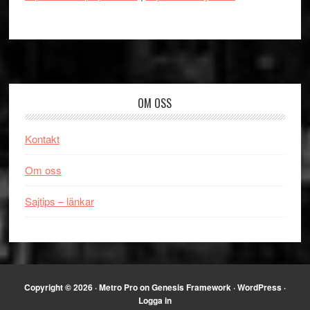
Footer
OM OSS
Kontakt
Om oss
Sajtips – länkar
Copyright © 2026 ·
Metro Pro
on
Genesis Framework
·
WordPress
·
Logga in