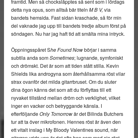
framtid. Men så chocksläpptes så sent som i lördags
detta nya opus, som alltså bär titeln
M B V,
via
bandets hemsida. Fast sidan kraschade, så för min
del vaknade jag upp till bandets tredje album först på
söndagen. Nu har jag haft tid att smälta mina intryck.
Öppningsspåret S
he Found Now
börjar i samma
subtila anda som
Sometimes
; lugnande, symfoniskt
och drömskt. Det är som att tiden stått stilla. Kevin
Shields lika androgyna som återhållsamma röst vilar
strax ovanför det milda gitarrbruset. Om du sluter
dina ögon känns det som att du förflyttas till ett
nyvaket tillstånd mellan dröm och verklighet, vilket
inger en vacker och betryggande känsla. I
efterföljande
Only Tomorrow
är det Bilinda Butchers
tur att ta över mikrofonen. Hennes röst är även den
ett vitalt inslag i My Bloody Valentines sound, när
gitarren vrids upp är det ofta hon som med sin röst