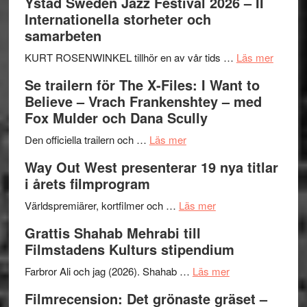
Ystad Sweden Jazz Festival 2026 – II
Håkan
Internationella storheter och
Hellström
samarbeten
–
Huskvarna
om
KURT ROSENWINKEL tillhör en av vår tids …
Läs mer
Folkets
Ystad
Se trailern för The X-Files: I Want to
Park
Swede
Believe – Vrach Frankenshtey – med
–
Jazz
Fox Mulder och Dana Scully
en
Festiva
om
helt
2026
Den officiella trailern och …
Läs mer
Se
lysande
–
Way Out West presenterar 19 nya titlar
trailern
kväll
II
i årets filmprogram
för
Internat
The
om
storhet
Världspremiärer, kortfilmer och …
Läs mer
X-
Way
och
Grattis Shahab Mehrabi till
Files:
Out
samarb
Filmstadens Kulturs stipendium
I
West
Want
presenterar
om
Farbror Ali och jag (2026). Shahab …
Läs mer
to
19
Grattis
Filmrecension: Det grönaste gräset –
Believe
nya
Shahab