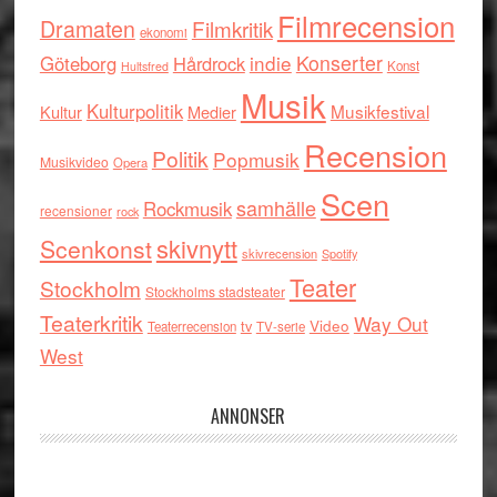
Filmrecension
Dramaten
Filmkritik
ekonomi
indie
Konserter
Göteborg
Hårdrock
Konst
Hultsfred
Musik
Kulturpolitik
Musikfestival
Kultur
Medier
Recension
Politik
Popmusik
Musikvideo
Opera
Scen
samhälle
Rockmusik
recensioner
rock
skivnytt
Scenkonst
skivrecension
Spotify
Teater
Stockholm
Stockholms stadsteater
Teaterkritik
Way Out
tv
Video
Teaterrecension
TV-serie
West
ANNONSER