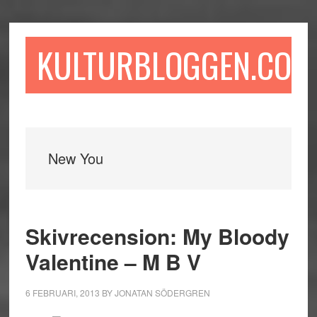
Hoppa
Hoppa
Hoppa
till
till
till
huvudinnehåll
det
sidfot
KULTURBLOGGEN.COM
primära
sidofältet
New You
Skivrecension: My Bloody
Valentine – M B V
6 FEBRUARI, 2013
BY
JONATAN SÖDERGREN