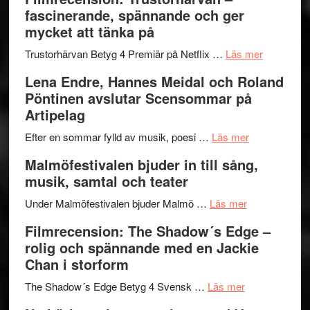
Scully
humoristisk
Sweden
fascinerande, spännande och ger
och
Jazz
mycket att tänka på
hjärtevarm
Festival
lättsam
2026
om
Trustorhärvan Betyg 4 Premiär på Netflix …
Läs mer
kompott
–
Filmrecens
Lena Endre, Hannes Meidal och Roland
I
Trustorhä
Pöntinen avslutar Scensommar på
Delvis
–
Artipelag
bortom
fascineran
genrens
om
spännand
Efter en sommar fylld av musik, poesi …
Läs mer
vidsträckta
Lena
och
Malmöfestivalen bjuder in till sång,
terräng
Endre,
ger
musik, samtal och teater
Hannes
mycket
om
Meidal
att
Under Malmöfestivalen bjuder Malmö …
Läs mer
Malmöfestiva
och
tänka
Filmrecension: The Shadow´s Edge –
bjuder
Roland
på
rolig och spännande med en Jackie
in
Pöntinen
Chan i storform
till
avslutar
om
sång,
Scensommar
The Shadow´s Edge Betyg 4 Svensk …
Läs mer
Filmrecension
musik,
på