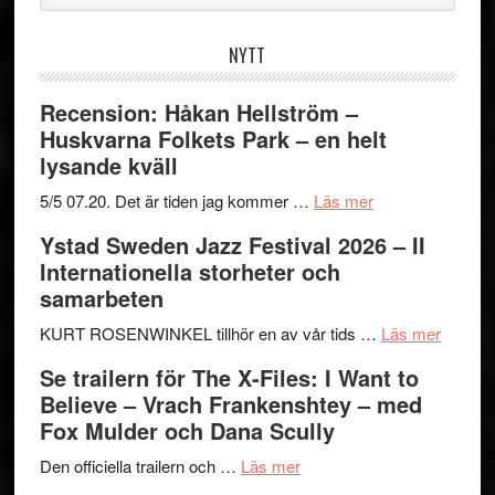
webbplatsen
NYTT
Recension: Håkan Hellström –
Huskvarna Folkets Park – en helt
lysande kväll
om
5/5 07.20. Det är tiden jag kommer …
Läs mer
Recension:
Ystad Sweden Jazz Festival 2026 – II
Håkan
Internationella storheter och
Hellström
samarbeten
–
Huskvarna
om
KURT ROSENWINKEL tillhör en av vår tids …
Läs mer
Folkets
Ystad
Se trailern för The X-Files: I Want to
Park
Swede
Believe – Vrach Frankenshtey – med
–
Jazz
Fox Mulder och Dana Scully
en
Festiva
om
helt
2026
Den officiella trailern och …
Läs mer
Se
lysande
–