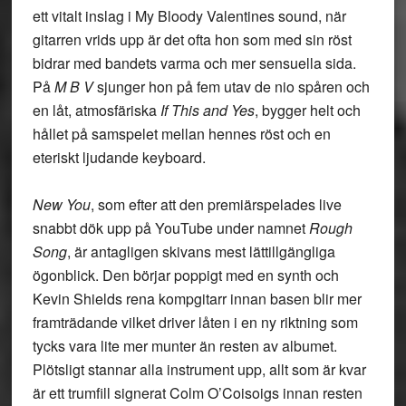
ett vitalt inslag i My Bloody Valentines sound, när
gitarren vrids upp är det ofta hon som med sin röst
bidrar med bandets varma och mer sensuella sida.
På
M B V
sjunger hon på fem utav de nio spåren och
en låt, atmosfäriska
If This and Yes
, bygger helt och
hållet på samspelet mellan hennes röst och en
eteriskt ljudande keyboard.
New You
, som efter att den premiärspelades live
snabbt dök upp på YouTube under namnet
Rough
Song
, är antagligen skivans mest lättillgängliga
ögonblick. Den börjar poppigt med en synth och
Kevin Shields rena kompgitarr innan basen blir mer
framträdande vilket driver låten i en ny riktning som
tycks vara lite mer munter än resten av albumet.
Plötsligt stannar alla instrument upp, allt som är kvar
är ett trumfill signerat Colm O’Coisoigs innan resten