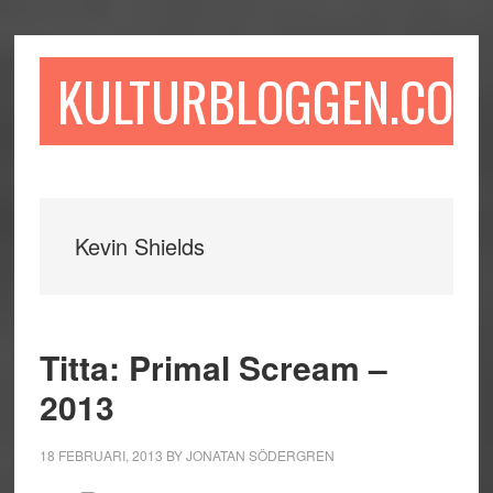
Hoppa
Hoppa
Hoppa
till
till
till
huvudinnehåll
det
sidfot
KULTURBLOGGEN.COM
primära
sidofältet
Kevin Shields
Titta: Primal Scream –
2013
18 FEBRUARI, 2013
BY
JONATAN SÖDERGREN