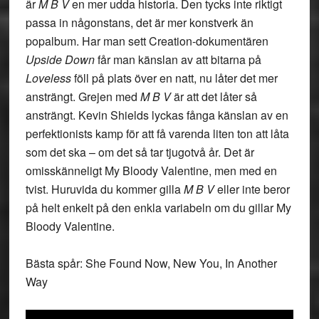
är
M B V
en mer udda historia. Den tycks inte riktigt
passa in någonstans, det är mer konstverk än
popalbum. Har man sett Creation-dokumentären
Upside Down
får man känslan av att bitarna på
Loveless
föll på plats över en natt, nu låter det mer
ansträngt. Grejen med
M B V
är att det låter så
ansträngt. Kevin Shields lyckas fånga känslan av en
perfektionists kamp för att få varenda liten ton att låta
som det ska – om det så tar tjugotvå år. Det är
omisskänneligt My Bloody Valentine, men med en
tvist. Huruvida du kommer gilla
M B V
eller inte beror
på helt enkelt på den enkla variabeln om du gillar My
Bloody Valentine.
Bästa spår: She Found Now, New You, In Another
Way