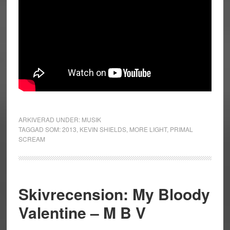
ARKIVERAD UNDER:
MUSIK
TAGGAD SOM:
2013
,
KEVIN SHIELDS
,
MORE LIGHT
,
PRIMAL
SCREAM
Skivrecension: My Bloody
Valentine – M B V