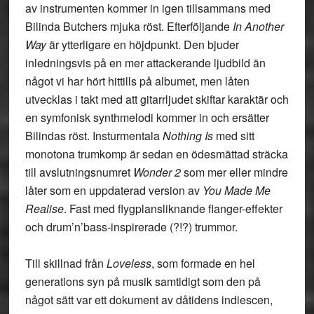
av instrumenten kommer in igen tillsammans med
Bilinda Butchers mjuka röst. Efterföljande
In Another
Way
är ytterligare en höjdpunkt. Den bjuder
inledningsvis på en mer attackerande ljudbild än
något vi har hört hittills på albumet, men låten
utvecklas i takt med att gitarrljudet skiftar karaktär och
en symfonisk synthmelodi kommer in och ersätter
Bilindas röst. Insturmentala
Nothing Is
med sitt
monotona trumkomp är sedan en ödesmättad sträcka
till avslutningsnumret
Wonder 2
som mer eller mindre
låter som en uppdaterad version av
You Made Me
Realise
. Fast med flygplansliknande flanger-effekter
och drum’n’bass-inspirerade (?!?) trummor.
Till skillnad från
Loveless
, som formade en hel
generations syn på musik samtidigt som den på
något sätt var ett dokument av dåtidens indiescen,