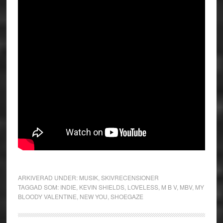
ARKIVERAD UNDER:
MUSIK
,
SKIVRECENSIONER
TAGGAD SOM:
INDIE
,
KEVIN SHIELDS
,
LOVELESS
,
M B V
,
MBV
,
MY
BLOODY VALENTINE
,
NEW YOU
,
SHOEGAZE