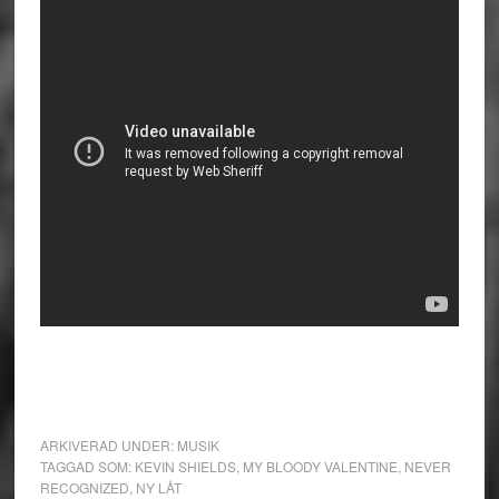
ARKIVERAD UNDER:
MUSIK
TAGGAD SOM:
KEVIN SHIELDS
,
MY BLOODY VALENTINE
,
NEVER
RECOGNIZED
,
NY LÅT