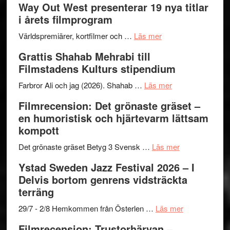
Way Out West presenterar 19 nya titlar
trailern
kväll
II
i årets filmprogram
för
Internat
The
om
storhet
Världspremiärer, kortfilmer och …
Läs mer
X-
Way
och
Grattis Shahab Mehrabi till
Files:
Out
samarb
Filmstadens Kulturs stipendium
I
West
Want
presenterar
om
Farbror Ali och jag (2026). Shahab …
Läs mer
to
19
Grattis
Filmrecension: Det grönaste gräset –
Believe
nya
Shahab
en humoristisk och hjärtevarm lättsam
–
titlar
Mehrabi
kompott
Vrach
i
till
Frankenshtey
årets
Filmstadens
om
Det grönaste gräset Betyg 3 Svensk …
Läs mer
–
filmprogram
Kulturs
Filmrecension:
Ystad Sweden Jazz Festival 2026 – I
med
stipendium
Det
Delvis bortom genrens vidsträckta
Fox
grönaste
terräng
Mulder
gräset
och
–
om
29/7 - 2/8 Hemkommen från Österlen …
Läs mer
Dana
en
Ystad
Filmrecension: Trustorhärvan –