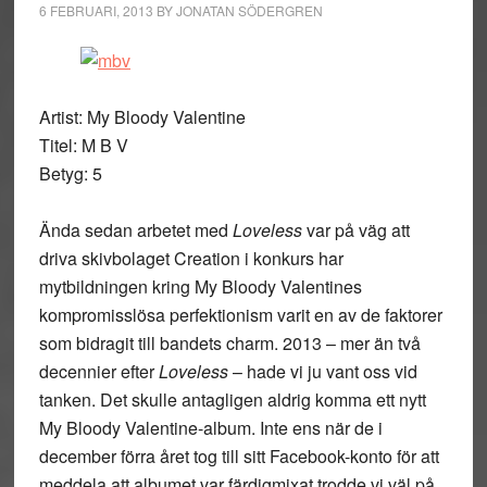
6 FEBRUARI, 2013
BY
JONATAN SÖDERGREN
Artist: My Bloody Valentine
Titel: M B V
Betyg: 5
Ända sedan arbetet med
Loveless
var på väg att
driva skivbolaget Creation i konkurs har
mytbildningen kring My Bloody Valentines
kompromisslösa perfektionism varit en av de faktorer
som bidragit till bandets charm. 2013 – mer än två
decennier efter
Loveless
– hade vi ju vant oss vid
tanken. Det skulle antagligen aldrig komma ett nytt
My Bloody Valentine-album. Inte ens när de i
december förra året tog till sitt Facebook-konto för att
meddela att albumet var färdigmixat trodde vi väl på