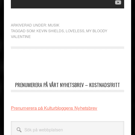
ARKIVERAD UNDER:
MUSIK
TAGGAD SOM:
KEVIN SHIELDS
,
LOVELESS
,
MY BLOODY
VALENTINE
Primärt
sidofält
PRENUMERERA PÅ VÅRT NYHETSBREV – KOSTNADSFRITT
Prenumerera på Kulturbloggens Nyhetsbrev
Sök
på