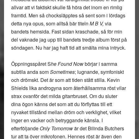
allvar att vi faktiskt skulle få höra det inom en rimlig
framtid. Men så chocksläpptes så sent som i lördags
detta nya opus, som alltså bär titeln
M B V,
via
bandets hemsida. Fast sidan kraschade, så för min
del vaknade jag upp till bandets tredje album först på
söndagen. Nu har jag haft tid att smälta mina intryck.
Öppningsspåret S
he Found Now
börjar i samma
subtila anda som
Sometimes
; lugnande, symfoniskt
och drömskt. Det är som att tiden stått stilla. Kevin
Shields lika androgyna som återhållsamma röst vilar
strax ovanför det milda gitarrbruset. Om du sluter
dina ögon känns det som att du förflyttas till ett
nyvaket tillstånd mellan dröm och verklighet, vilket
inger en vacker och betryggande känsla. I
efterföljande
Only Tomorrow
är det Bilinda Butchers
tur att ta över mikrofonen. Hennes röst är även den