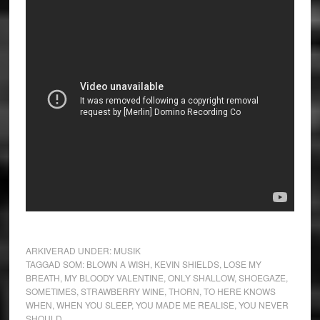
ARKIVERAD UNDER:
MUSIK
TAGGAD SOM:
BLOWN A WISH
,
KEVIN SHIELDS
,
LOSE MY
BREATH
,
MY BLOODY VALENTINE
,
ONLY SHALLOW
,
SHOEGAZE
,
SOMETIMES
,
STRAWBERRY WINE
,
THORN
,
TO HERE KNOWS
WHEN
,
WHEN YOU SLEEP
,
YOU MADE ME REALISE
,
YOU NEVER
SHOULD