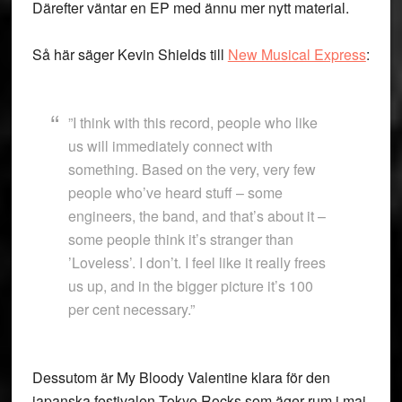
Därefter väntar en EP med ännu mer nytt material.
Så här säger Kevin Shields till
New Musical Express
:
”I think with this record, people who like
us will immediately connect with
something. Based on the very, very few
people who’ve heard stuff – some
engineers, the band, and that’s about it –
some people think it’s stranger than
’Loveless’. I don’t. I feel like it really frees
us up, and in the bigger picture it’s 100
per cent necessary.”
Dessutom är My Bloody Valentine klara för den
japanska festivalen Tokyo Rocks som äger rum i maj