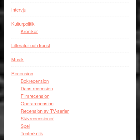
i
styra
storform
Mauri?
Intervju
Kulturpolitik
Krönikor
Litteratur och konst
Musik
Recension
Bokrecension
Dans recension
Filmrecension
Operarecension
Recension av TV-serier
Skivrecensioner
Spel
Teaterkritik