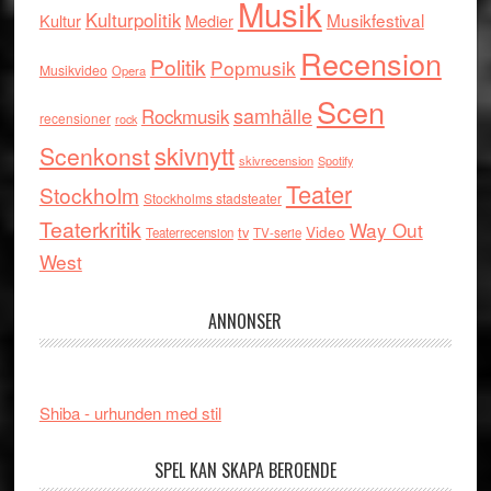
Musik
Kulturpolitik
Musikfestival
Kultur
Medier
Recension
Politik
Popmusik
Musikvideo
Opera
Scen
samhälle
Rockmusik
recensioner
rock
skivnytt
Scenkonst
skivrecension
Spotify
Teater
Stockholm
Stockholms stadsteater
Teaterkritik
Way Out
tv
Video
Teaterrecension
TV-serie
West
ANNONSER
Shiba - urhunden med stil
SPEL KAN SKAPA BEROENDE