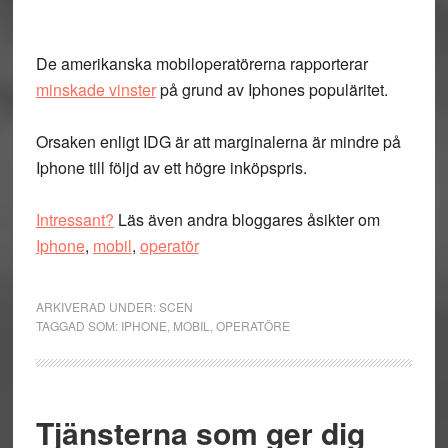
De amerikanska mobiloperatörerna rapporterar
minskade vinster
på grund av Iphones populäritet.
Orsaken enligt IDG är att marginalerna är mindre på
Iphone till följd av ett högre inköpspris.
Intressant?
Läs även andra bloggares åsikter om
Iphone
,
mobil
,
operatör
ARKIVERAD UNDER:
SCEN
TAGGAD SOM:
IPHONE
,
MOBIL
,
OPERATÖRE
Tjänsterna som ger dig