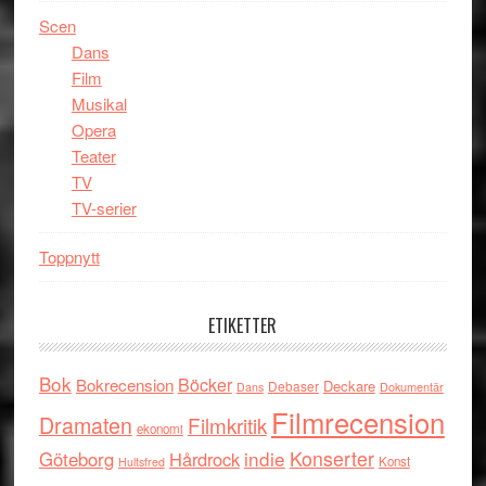
Scen
Dans
Film
Musikal
Opera
Teater
TV
TV-serier
Toppnytt
ETIKETTER
Bok
Böcker
Bokrecension
Deckare
Debaser
Dokumentär
Dans
Filmrecension
Dramaten
Filmkritik
ekonomi
indie
Konserter
Göteborg
Hårdrock
Konst
Hultsfred