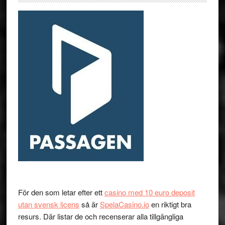
För den som letar efter ett
casino med 10 euro deposit
utan svensk licens
så är
SpelaCasino.io
en riktigt bra
resurs. Där listar de och recenserar alla tillgängliga