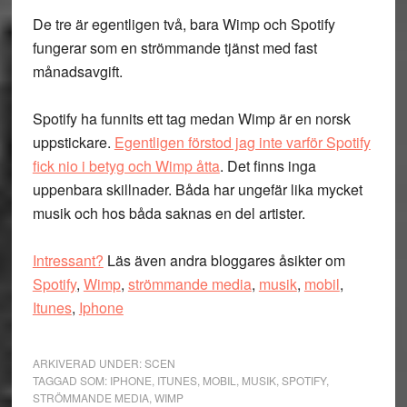
De tre är egentligen två, bara Wimp och Spotify
fungerar som en strömmande tjänst med fast
månadsavgift.
Spotify ha funnits ett tag medan Wimp är en norsk
uppstickare.
Egentligen förstod jag inte varför Spotify
fick nio i betyg och Wimp åtta
. Det finns inga
uppenbara skillnader. Båda har ungefär lika mycket
musik och hos båda saknas en del artister.
Intressant?
Läs även andra bloggares åsikter om
Spotify
,
Wimp
,
strömmande media
,
musik
,
mobil
,
Itunes
,
Iphone
ARKIVERAD UNDER:
SCEN
TAGGAD SOM:
IPHONE
,
ITUNES
,
MOBIL
,
MUSIK
,
SPOTIFY
,
STRÖMMANDE MEDIA
,
WIMP