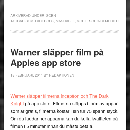
ARKIVERAD UNDER:
SCEN
TAGGAD SOM:
FACEBOOK
,
MASHABLE
,
MOBIL
,
SOCIALA MEDIER
Warner släpper film på
Apples app store
18 FEBRUARI, 2011
BY
REDAKTIONEN
Warner släpper filmerna Inception och The Dark
Knight
på app store. Filmerna släpps i form av appar
som är gratis, filmerna kostar i sin tur 75 spänn styck.
Om du laddar ner apparna kan du kolla kvaliteten på
filmen i 5 minuter innan du måste betala.