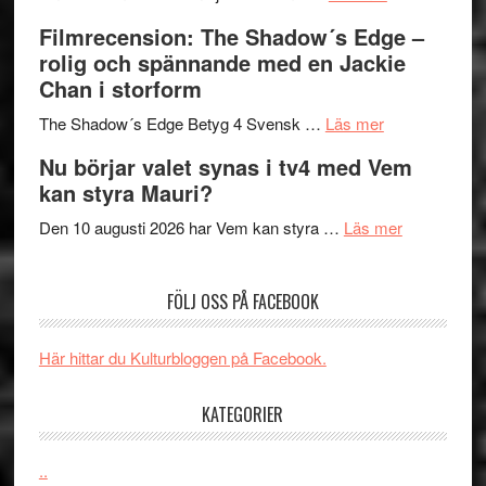
Malmöfestiva
och
tänka
Filmrecension: The Shadow´s Edge –
bjuder
Roland
på
rolig och spännande med en Jackie
in
Pöntinen
Chan i storform
till
avslutar
om
sång,
Scensommar
The Shadow´s Edge Betyg 4 Svensk …
Läs mer
Filmrecension
musik,
på
Nu börjar valet synas i tv4 med Vem
The
samtal
Artipelag
kan styra Mauri?
Shadow
och
´s
teater
om
Den 10 augusti 2026 har Vem kan styra …
Läs mer
Edge
Nu
–
börjar
FÖLJ OSS PÅ FACEBOOK
rolig
valet
och
synas
spännande
i
Här hittar du Kulturbloggen på Facebook.
med
tv4
en
med
KATEGORIER
Jackie
Vem
Chan
kan
..