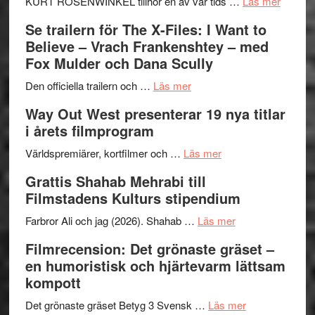
Huskvarna
om
KURT ROSENWINKEL tillhör en av vår tids …
Läs mer
Folkets
Ystad
Se trailern för The X-Files: I Want to
Park
Swede
Believe – Vrach Frankenshtey – med
–
Jazz
Fox Mulder och Dana Scully
en
Festiva
om
helt
2026
Den officiella trailern och …
Läs mer
Se
lysande
–
Way Out West presenterar 19 nya titlar
trailern
kväll
II
i årets filmprogram
för
Internat
The
om
storhet
Världspremiärer, kortfilmer och …
Läs mer
X-
Way
och
Grattis Shahab Mehrabi till
Files:
Out
samarb
Filmstadens Kulturs stipendium
I
West
Want
presenterar
om
Farbror Ali och jag (2026). Shahab …
Läs mer
to
19
Grattis
Filmrecension: Det grönaste gräset –
Believe
nya
Shahab
en humoristisk och hjärtevarm lättsam
–
titlar
Mehrabi
kompott
Vrach
i
till
Frankenshtey
årets
Filmstadens
om
Det grönaste gräset Betyg 3 Svensk …
Läs mer