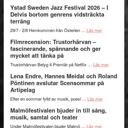
–
filmprogram
Kulturs
Filmrecension:
Ystad Sweden Jazz Festival 2026 – I
med
stipendium
Det
Delvis bortom genrens vidsträckta
Fox
grönaste
terräng
Mulder
gräset
och
–
om
29/7 - 2/8 Hemkommen från Österlen …
Läs mer
Dana
en
Ystad
Filmrecension: Trustorhärvan –
Scully
humoristisk
Sweden
fascinerande, spännande och ger
och
Jazz
mycket att tänka på
hjärtevarm
Festival
lättsam
2026
om
Trustorhärvan Betyg 4 Premiär på Netflix …
Läs mer
kompott
–
Filmrecens
Lena Endre, Hannes Meidal och Roland
I
Trustorhä
Pöntinen avslutar Scensommar på
Delvis
–
Artipelag
bortom
fascineran
genrens
om
spännand
Efter en sommar fylld av musik, poesi …
Läs mer
vidsträckta
Lena
och
Malmöfestivalen bjuder in till sång,
terräng
Endre,
ger
musik, samtal och teater
Hannes
mycket
om
Meidal
att
Under Malmöfestivalen bjuder Malmö …
Läs mer