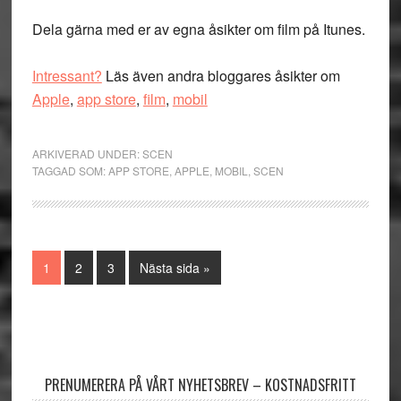
Dela gärna med er av egna åsikter om film på Itunes.
Intressant?
Läs även andra bloggares åsikter om
Apple
,
app store
,
film
,
mobil
ARKIVERAD UNDER:
SCEN
TAGGAD SOM:
APP STORE
,
APPLE
,
MOBIL
,
SCEN
Sida
Sida
Sida
Go
1
2
3
Nästa sida »
to
Primärt
sidofält
PRENUMERERA PÅ VÅRT NYHETSBREV – KOSTNADSFRITT