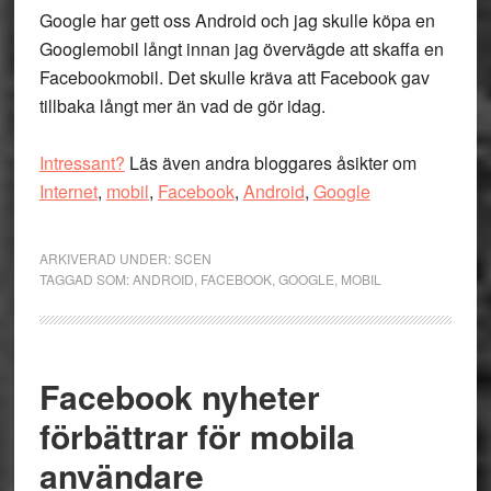
Google har gett oss Android och jag skulle köpa en
Googlemobil långt innan jag övervägde att skaffa en
Facebookmobil. Det skulle kräva att Facebook gav
tillbaka långt mer än vad de gör idag.
Intressant?
Läs även andra bloggares åsikter om
Internet
,
mobil
,
Facebook
,
Android
,
Google
ARKIVERAD UNDER:
SCEN
TAGGAD SOM:
ANDROID
,
FACEBOOK
,
GOOGLE
,
MOBIL
Facebook nyheter
förbättrar för mobila
användare