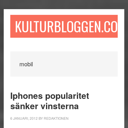
Hoppa
Hoppa
Hoppa
till
till
till
huvudinnehåll
det
sidfot
KULTURBLOGGEN.COM
primära
sidofältet
mobil
Iphones popularitet
sänker vinsterna
6 JANUARI, 2012
BY
REDAKTIONEN