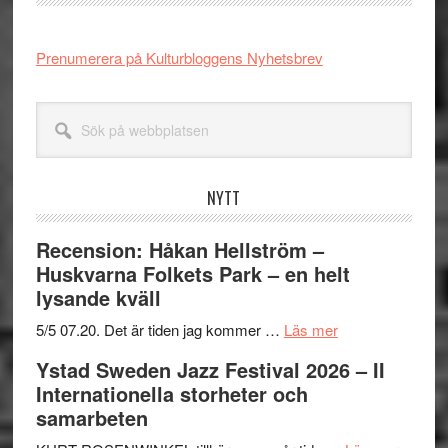
Prenumerera på Kulturbloggens Nyhetsbrev
Sök
på
webbplatsen
NYTT
Recension: Håkan Hellström –
Huskvarna Folkets Park – en helt
lysande kväll
om
5/5 07.20. Det är tiden jag kommer …
Läs mer
Recension:
Ystad Sweden Jazz Festival 2026 – II
Håkan
Internationella storheter och
Hellström
samarbeten
–