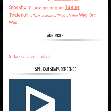
Teater
Stockholm
Stockholms stadsteater
Teaterkritik
Way Out
tv
Video
Teaterrecension
TV-serie
West
ANNONSER
Shiba - urhunden med stil
SPEL KAN SKAPA BEROENDE