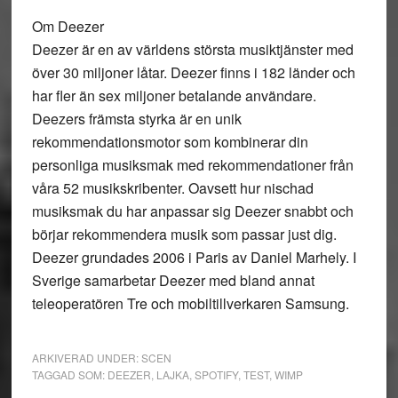
Om Deezer
Deezer är en av världens största musiktjänster med
över 30 miljoner låtar. Deezer finns i 182 länder och
har fler än sex miljoner betalande användare.
Deezers främsta styrka är en unik
rekommendationsmotor som kombinerar din
personliga musiksmak med rekommendationer från
våra 52 musikskribenter. Oavsett hur nischad
musiksmak du har anpassar sig Deezer snabbt och
börjar rekommendera musik som passar just dig.
Deezer grundades 2006 i Paris av Daniel Marhely. I
Sverige samarbetar Deezer med bland annat
teleoperatören Tre och mobiltillverkaren Samsung.
ARKIVERAD UNDER:
SCEN
TAGGAD SOM:
DEEZER
,
LAJKA
,
SPOTIFY
,
TEST
,
WIMP