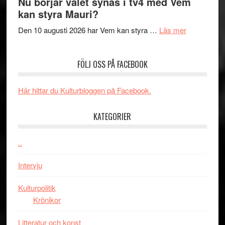
Nu börjar valet synas i tv4 med Vem
The
samtal
Artipelag
kan styra Mauri?
Shadow
och
´s
teater
om
Den 10 augusti 2026 har Vem kan styra …
Läs mer
Edge
Nu
–
börjar
FÖLJ OSS PÅ FACEBOOK
rolig
valet
och
synas
spännande
i
Här hittar du Kulturbloggen på Facebook.
med
tv4
en
med
KATEGORIER
Jackie
Vem
Chan
kan
..
i
styra
storform
Mauri?
Intervju
Kulturpolitik
Krönikor
Litteratur och konst