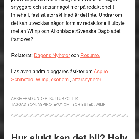
snyggare och satsar något mer på redaktionellt
innehåll, fast så stor skillnad är det inte. Undrar om
det kan utvecklas någon form av redaktionellt utbyte
mellan Wimp och Aftonbladet/Svenska Dagbladet
framöver?
Relaterat:
Dagens Nyheter
och
Resume.
Läs även andra bloggares åsikter om
Aspiro
,
Schibsted
,
Wimp
,
ekonomi
,
affärsnyheter
ARKIVERAD UNDER:
KULTURPOLITIK
TAGGAD SOM:
ASPIRO
,
EKONOMI
,
SCHIBSTED
,
WIMP
Hur sjukt kan det bli? Halv