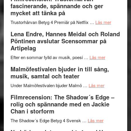
Scully
humoristisk
Sweden
fascinerande, spännande och ger
och
Jazz
mycket att tänka på
hjärtevarm
Festival
lättsam
2026
om
Trustorhärvan Betyg 4 Premiär på Netflix …
Läs mer
kompott
–
Filmrecens
Lena Endre, Hannes Meidal och Roland
I
Trustorhä
Pöntinen avslutar Scensommar på
Delvis
–
Artipelag
bortom
fascineran
genrens
om
spännand
Efter en sommar fylld av musik, poesi …
Läs mer
vidsträckta
Lena
och
Malmöfestivalen bjuder in till sång,
terräng
Endre,
ger
musik, samtal och teater
Hannes
mycket
om
Meidal
att
Under Malmöfestivalen bjuder Malmö …
Läs mer
Malmöfestiva
och
tänka
Filmrecension: The Shadow´s Edge –
bjuder
Roland
på
rolig och spännande med en Jackie
in
Pöntinen
Chan i storform
till
avslutar
om
sång,
Scensommar
The Shadow´s Edge Betyg 4 Svensk …
Läs mer
Filmrecension
musik,
på