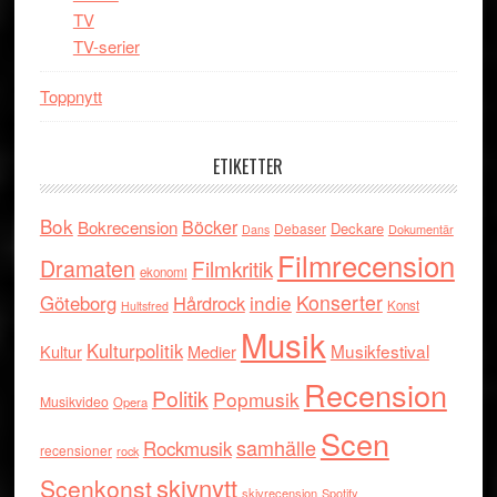
TV
TV-serier
Toppnytt
ETIKETTER
Bok
Böcker
Bokrecension
Deckare
Debaser
Dokumentär
Dans
Filmrecension
Dramaten
Filmkritik
ekonomi
indie
Konserter
Göteborg
Hårdrock
Konst
Hultsfred
Musik
Kulturpolitik
Musikfestival
Kultur
Medier
Recension
Politik
Popmusik
Musikvideo
Opera
Scen
samhälle
Rockmusik
recensioner
rock
skivnytt
Scenkonst
skivrecension
Spotify