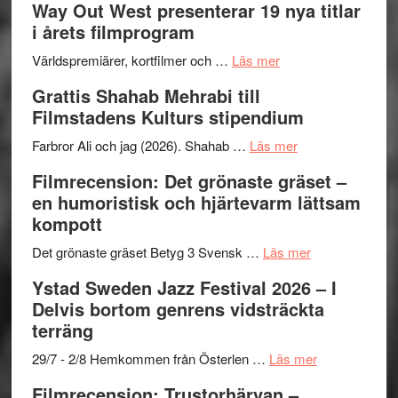
Way Out West presenterar 19 nya titlar
trailern
kväll
II
i årets filmprogram
för
Internat
The
om
storhet
Världspremiärer, kortfilmer och …
Läs mer
X-
Way
och
Grattis Shahab Mehrabi till
Files:
Out
samarb
Filmstadens Kulturs stipendium
I
West
Want
presenterar
om
Farbror Ali och jag (2026). Shahab …
Läs mer
to
19
Grattis
Filmrecension: Det grönaste gräset –
Believe
nya
Shahab
en humoristisk och hjärtevarm lättsam
–
titlar
Mehrabi
kompott
Vrach
i
till
Frankenshtey
årets
Filmstadens
om
Det grönaste gräset Betyg 3 Svensk …
Läs mer
–
filmprogram
Kulturs
Filmrecension:
Ystad Sweden Jazz Festival 2026 – I
med
stipendium
Det
Delvis bortom genrens vidsträckta
Fox
grönaste
terräng
Mulder
gräset
och
–
om
29/7 - 2/8 Hemkommen från Österlen …
Läs mer
Dana
en
Ystad
Filmrecension: Trustorhärvan –