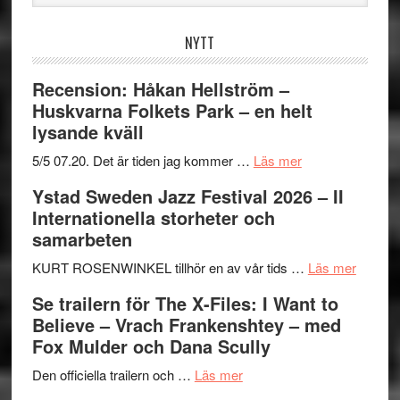
webbplatsen
NYTT
Recension: Håkan Hellström –
Huskvarna Folkets Park – en helt
lysande kväll
om
5/5 07.20. Det är tiden jag kommer …
Läs mer
Recension:
Ystad Sweden Jazz Festival 2026 – II
Håkan
Internationella storheter och
Hellström
samarbeten
–
Huskvarna
om
KURT ROSENWINKEL tillhör en av vår tids …
Läs mer
Folkets
Ystad
Se trailern för The X-Files: I Want to
Park
Swede
Believe – Vrach Frankenshtey – med
–
Jazz
Fox Mulder och Dana Scully
en
Festiva
om
helt
2026
Den officiella trailern och …
Läs mer
Se
lysande
–