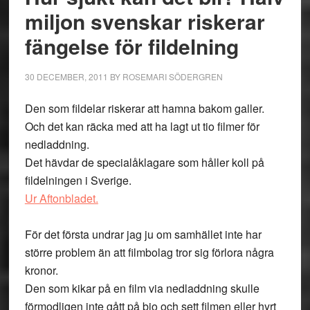
miljon svenskar riskerar
fängelse för fildelning
30 DECEMBER, 2011
BY
ROSEMARI SÖDERGREN
Den som fildelar riskerar att hamna bakom galler.
Och det kan räcka med att ha lagt ut tio filmer för
nedladdning.
Det hävdar de specialåklagare som håller koll på
fildelningen i Sverige.
Ur Aftonbladet.
För det första undrar jag ju om samhället inte har
större problem än att filmbolag tror sig förlora några
kronor.
Den som kikar på en film via nedladdning skulle
förmodligen inte gått på bio och sett filmen eller hyrt