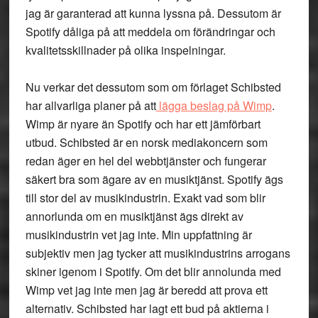
jag är garanterad att kunna lyssna på. Dessutom är
Spotify dåliga på att meddela om förändringar och
kvalitetsskillnader på olika inspelningar.
Nu verkar det dessutom som om förlaget Schibsted
har allvarliga planer på att
lägga beslag på Wimp
.
Wimp är nyare än Spotify och har ett jämförbart
utbud. Schibsted är en norsk mediakoncern som
redan äger en hel del webbtjänster och fungerar
säkert bra som ägare av en musiktjänst. Spotify ägs
till stor del av musikindustrin. Exakt vad som blir
annorlunda om en musiktjänst ägs direkt av
musikindustrin vet jag inte. Min uppfattning är
subjektiv men jag tycker att musikindustrins arrogans
skiner igenom i Spotify. Om det blir annolunda med
Wimp vet jag inte men jag är beredd att prova ett
alternativ. Schibsted har lagt ett bud på aktierna i