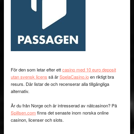
För den som letar efter ett
casino med 10 euro deposit
utan svensk licens
så är
SpelaCasino.io
en riktigt bra
resurs. Där listar de och recenserar alla tillgängliga
alternativ.
Är du från Norge och är intresserad av nätcasinon? På
Spillsen.com
finns det senaste inom norska online
casinon, licenser och slots.