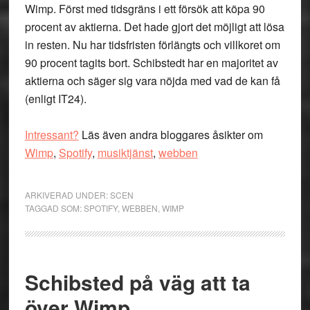
Wimp. Först med tidsgräns i ett försök att köpa 90
procent av aktierna. Det hade gjort det möjligt att lösa
in resten. Nu har tidsfristen förlängts och villkoret om
90 procent tagits bort. Schibstedt har en majoritet av
aktierna och säger sig vara nöjda med vad de kan få
(enligt IT24).
Intressant?
Läs även andra bloggares åsikter om
Wimp
,
Spotify
,
musiktjänst
,
webben
ARKIVERAD UNDER:
SCEN
TAGGAD SOM:
SPOTIFY
,
WEBBEN
,
WIMP
Schibsted på väg att ta
över Wimp