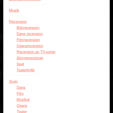
Musik
Recension
Bokrecension
Dans recension
Filmrecension
Operarecension
Recension av TV-serier
Skivrecensioner
Spel
Teaterkritik
Scen
Dans
Film
Musikal
Opera
Teater