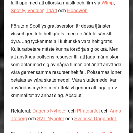
fullt upp med att utforska musik och film via
Wimp
,
Spotify
,
Voddler
,
TriArt
och
Headweb
.
Förutom Spotifys gratisversion är dessa tjänster
visserligen inte helt gratis, men de är inte särskilt
dyra. Jag tycker inte all kultur ska vara helt gratis.
Kulturarbetare måste kunna försörja sig också. Men
att använda polisens resurser till att jaga människor
som delar med sig av några filmer, det är att använda
våra gemensamma resurser helt fel. Polisernas löner
betalas av våra skattemedel. Våra skattemedel kan
användas mycket mer effektivt genom att jaga grov
kriminalitet av annat slag. Absolut.
Relaterat:
Dagens Nyheter
och
Piratpartiet
och
Anna
Troberg
och
SVT Nyheter
och
Svenska Dagbladet.