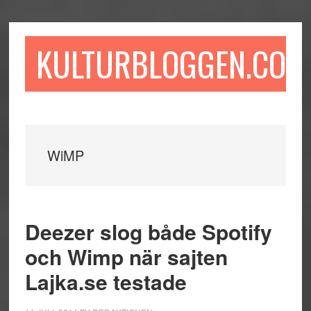
Hoppa
Hoppa
Hoppa
till
till
till
huvudinnehåll
det
sidfot
KULTURBLOGGEN.COM
primära
sidofältet
WiMP
Deezer slog både Spotify
och Wimp när sajten
Lajka.se testade