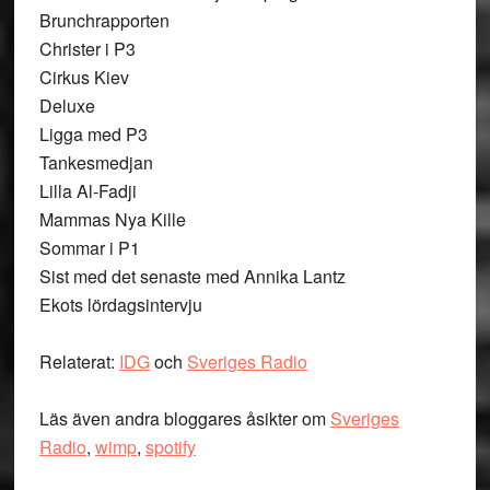
Brunchrapporten
Christer i P3
Cirkus Kiev
Deluxe
Ligga med P3
Tankesmedjan
Lilla Al-Fadji
Mammas Nya Kille
Sommar i P1
Sist med det senaste med Annika Lantz
Ekots lördagsintervju
Relaterat:
IDG
och
Sveriges Radio
Läs även andra bloggares åsikter om
Sveriges
Radio
,
wimp
,
spotify