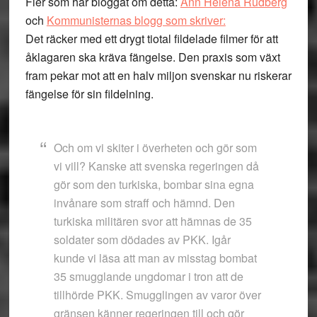
Fler som har bloggat om detta:
Ann Helena Rudberg
och
Kommunisternas blogg som skriver:
Det räcker med ett drygt tiotal fildelade filmer för att
åklagaren ska kräva fängelse. Den praxis som växt
fram pekar mot att en halv miljon svenskar nu riskerar
fängelse för sin fildelning.
Och om vi skiter i överheten och gör som
vi vill? Kanske att svenska regeringen då
gör som den turkiska, bombar sina egna
invånare som straff och hämnd. Den
turkiska militären svor att hämnas de 35
soldater som dödades av PKK. Igår
kunde vi läsa att man av misstag bombat
35 smugglande ungdomar i tron att de
tillhörde PKK. Smugglingen av varor över
gränsen känner regeringen till och gör