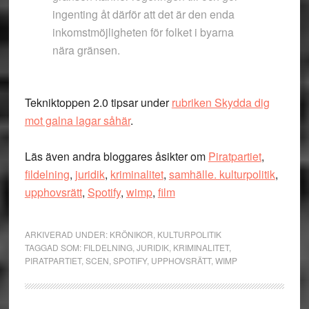
ingenting åt därför att det är den enda
inkomstmöjligheten för folket i byarna
nära gränsen.
Tekniktoppen 2.0 tipsar under
rubriken Skydda dig
mot galna lagar såhär
.
Läs även andra bloggares åsikter om
Piratpartiet
,
fildelning
,
juridik
,
kriminalitet
,
samhälle. kulturpolitik
,
upphovsrätt
,
Spotify
,
wimp
,
film
ARKIVERAD UNDER:
KRÖNIKOR
,
KULTURPOLITIK
TAGGAD SOM:
FILDELNING
,
JURIDIK
,
KRIMINALITET
,
PIRATPARTIET
,
SCEN
,
SPOTIFY
,
UPPHOVSRÄTT
,
WIMP