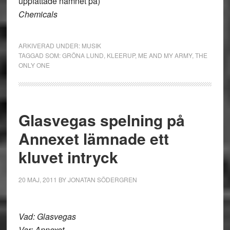
uppfattade namnet på)
Chemicals
ARKIVERAD UNDER:
MUSIK
TAGGAD SOM:
GRÖNA LUND
,
KLEERUP
,
ME AND MY ARMY
,
THE
ONLY ONE
Glasvegas spelning på
Annexet lämnade ett
kluvet intryck
20 MAJ, 2011
BY
JONATAN SÖDERGREN
Vad: Glasvegas
Var: Annexet