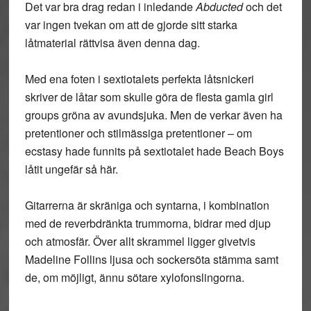
Det var bra drag redan i inledande
Abducted
och det
var ingen tvekan om att de gjorde sitt starka
låtmaterial rättvisa även denna dag.
Med ena foten i sextiotalets perfekta låtsnickeri
skriver de låtar som skulle göra de flesta gamla girl
groups gröna av avundsjuka. Men de verkar även ha
pretentioner och stilmässiga pretentioner – om
ecstasy hade funnits på sextiotalet hade Beach Boys
låtit ungefär så här.
Gitarrerna är skräniga och syntarna, i kombination
med de reverbdränkta trummorna, bidrar med djup
och atmosfär. Över allt skrammel ligger givetvis
Madeline Follins ljusa och sockersöta stämma samt
de, om möjligt, ännu sötare xylofonslingorna.