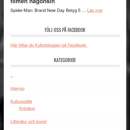
filmen någonsin
människans
ARNE
om
mörker
GOES
Spider-Man: Brand New Day Betyg 5 …
Läs mer
Filmrecension
med
TO
Spider-
imponerande
SPAC
FÖLJ OSS PÅ FACEBOOK
Man:
unga
får
Brand
skådespelar
världs
New
i
Här hittar du Kulturbloggen på Facebook.
Day
Toront
–
KATEGORIER
kan
vara
..
den
bästa
Intervju
Spider-
Man
Kulturpolitik
filmen
Krönikor
någonsin
Litteratur och konst