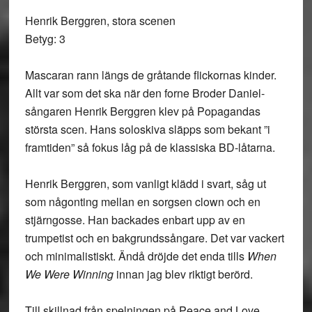
Henrik Berggren, stora scenen
Betyg: 3
Mascaran rann längs de gråtande flickornas kinder.
Allt var som det ska när den forne Broder Daniel-
sångaren Henrik Berggren klev på Popagandas
största scen. Hans soloskiva släpps som bekant ”i
framtiden” så fokus låg på de klassiska BD-låtarna.
Henrik Berggren, som vanligt klädd i svart, såg ut
som någonting mellan en sorgsen clown och en
stjärngosse. Han backades enbart upp av en
trumpetist och en bakgrundssångare. Det var vackert
och minimalistiskt. Ändå dröjde det enda tills
When
We Were Winning
innan jag blev riktigt berörd.
Till skillnad från spelningen på Peace and Love