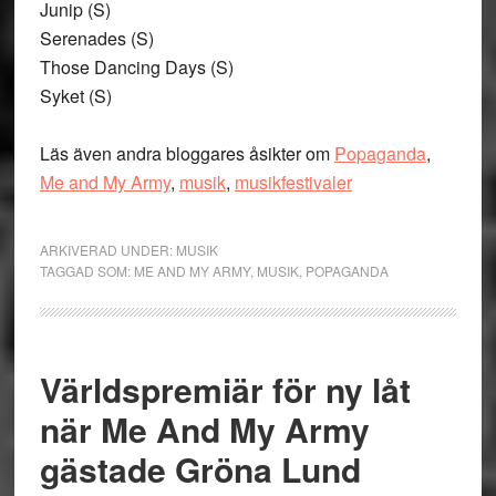
Junip (S)
Serenades (S)
Those Dancing Days (S)
Syket (S)
Läs även andra bloggares åsikter om
Popaganda
,
Me and My Army
,
musik
,
musikfestivaler
ARKIVERAD UNDER:
MUSIK
TAGGAD SOM:
ME AND MY ARMY
,
MUSIK
,
POPAGANDA
Världspremiär för ny låt
när Me And My Army
gästade Gröna Lund