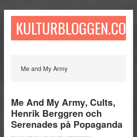
Hoppa
Hoppa
Hoppa
till
till
till
huvudinnehåll
det
sidfot
KULTURBLOGGEN.COM
primära
sidofältet
Me and My Army
Me And My Army, Cults,
Henrik Berggren och
Serenades på Popaganda