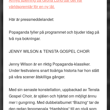
Armys spelning på Gröna Lund där det var
världspremiär för en ny låt.
Här är pressmeddelandet:
Popaganda fyller på programmet och bjuder idag på
två nya bokningar.
JENNY WILSON & TENSTA GOSPEL CHOIR
Jenny Wilson är en riktig Popaganda-klassiker.
Under festivalens snart tioåriga historia har hon stått
på våra scener åtskilliga gånger.
Med sin senaste konstellation, uppbackad av Tensta
Gospel Choir, är själen och hjärtat om möjligt ännu
mer i gungning. Med dubbelalbumet “Blazing” tar de
den redan fenomenala “Hardships” till en nivå som