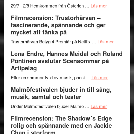
–
om
29/7 - 2/8 Hemkommen från Österlen …
Läs mer
en
Ystad
Filmrecension: Trustorhärvan –
humoristisk
Sweden
fascinerande, spännande och ger
och
Jazz
mycket att tänka på
hjärtevarm
Festival
lättsam
2026
om
Trustorhärvan Betyg 4 Premiär på Netflix …
Läs mer
kompott
–
Filmrecens
Lena Endre, Hannes Meidal och Roland
I
Trustorhä
Pöntinen avslutar Scensommar på
Delvis
–
Artipelag
bortom
fascineran
genrens
om
spännand
Efter en sommar fylld av musik, poesi …
Läs mer
vidsträckta
Lena
och
Malmöfestivalen bjuder in till sång,
terräng
Endre,
ger
musik, samtal och teater
Hannes
mycket
om
Meidal
att
Under Malmöfestivalen bjuder Malmö …
Läs mer
Malmöfestiva
och
tänka
Filmrecension: The Shadow´s Edge –
bjuder
Roland
på
rolig och spännande med en Jackie
in
Pöntinen
Chan i storform