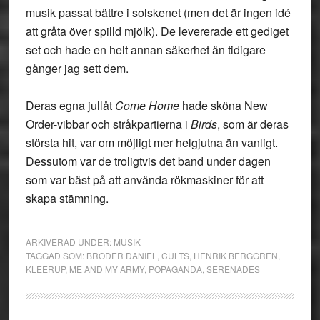
musik passat bättre i solskenet (men det är ingen idé
att gråta över spilld mjölk). De levererade ett gediget
set och hade en helt annan säkerhet än tidigare
gånger jag sett dem.
Deras egna jullåt
Come Home
hade sköna New
Order-vibbar och stråkpartierna i
Birds
, som är deras
största hit, var om möjligt mer helgjutna än vanligt.
Dessutom var de troligtvis det band under dagen
som var bäst på att använda rökmaskiner för att
skapa stämning.
ARKIVERAD UNDER:
MUSIK
TAGGAD SOM:
BRODER DANIEL
,
CULTS
,
HENRIK BERGGREN
,
KLEERUP
,
ME AND MY ARMY
,
POPAGANDA
,
SERENADES