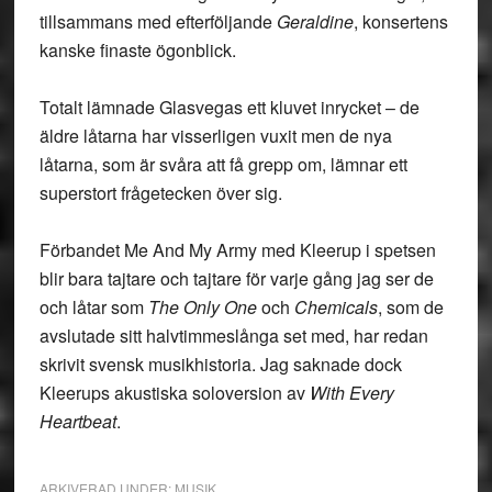
tillsammans med efterföljande
Geraldine
, konsertens
kanske finaste ögonblick.
Totalt lämnade Glasvegas ett kluvet inrycket – de
äldre låtarna har visserligen vuxit men de nya
låtarna, som är svåra att få grepp om, lämnar ett
superstort frågetecken över sig.
Förbandet Me And My Army med Kleerup i spetsen
blir bara tajtare och tajtare för varje gång jag ser de
och låtar som
The Only One
och
Chemicals
, som de
avslutade sitt halvtimmeslånga set med, har redan
skrivit svensk musikhistoria. Jag saknade dock
Kleerups akustiska soloversion av
With Every
Heartbeat
.
ARKIVERAD UNDER:
MUSIK