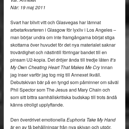
När: 19 maj 2011
Svart har blivit vitt och Glasvegas har lämnat
arbetarkvarteren i Glasgow för lyxliv i Los Angeles –
man börjar undra om inte framgångarna börjat stiga
skottarna över huvudet för det nya materialet saknar
trovärdighet och nästintill förringar bandet till en
pinsam U2-kopia. Det dröjer ända till tredje låten
It’s
My Own Cheating Heart That Makes Me Cry
innan
jag inser varför jag tog mig till Annexet ikväll.
Debutskivan bär på en tyngd som påminner om såväl
Phil Spector som The Jesus and Mary Chain och
som sitt bittra samhällskritiska budskap till trots ändå
känns otroligt upplyftande.
Den överdrivet emotionella
Euphoria Take My Hand
är en av få behållningar från nya skivan och utgör,