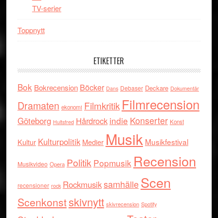
TV-serier
Toppnytt
ETIKETTER
Bok
Böcker
Bokrecension
Deckare
Debaser
Dokumentär
Dans
Filmrecension
Dramaten
Filmkritik
ekonomi
indie
Konserter
Göteborg
Hårdrock
Konst
Hultsfred
Musik
Kulturpolitik
Musikfestival
Kultur
Medier
Recension
Politik
Popmusik
Musikvideo
Opera
Scen
samhälle
Rockmusik
recensioner
rock
skivnytt
Scenkonst
skivrecension
Spotify