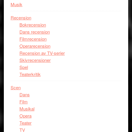
Musik
Recension
Bokrecension
Dans recension
Filmrecension
Operarecension
Recension av TV-serier
Skivrecensioner
Spel
Teaterkritik
Scen
Dans
Film
Musikal
Opera
Teater
TV