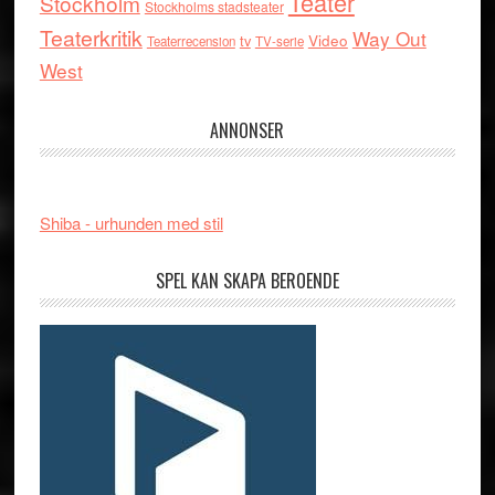
Teater
Stockholm
Stockholms stadsteater
Teaterkritik
Way Out
tv
Video
Teaterrecension
TV-serie
West
ANNONSER
Shiba - urhunden med stil
SPEL KAN SKAPA BEROENDE