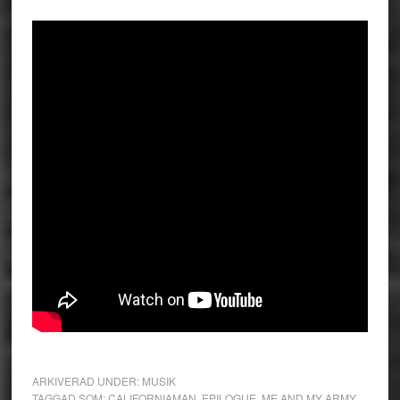
ARKIVERAD UNDER:
MUSIK
TAGGAD SOM:
CALIFORNIAMAN
,
EPILOGUE
,
ME AND MY ARMY