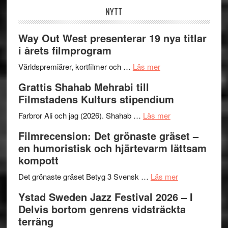
NYTT
Way Out West presenterar 19 nya titlar
i årets filmprogram
om
Världspremiärer, kortfilmer och …
Läs mer
Way
Grattis Shahab Mehrabi till
Out
Filmstadens Kulturs stipendium
West
presenterar
om
Farbror Ali och jag (2026). Shahab …
Läs mer
19
Grattis
Filmrecension: Det grönaste gräset –
nya
Shahab
en humoristisk och hjärtevarm lättsam
titlar
Mehrabi
kompott
i
till
årets
Filmstadens
om
Det grönaste gräset Betyg 3 Svensk …
Läs mer
filmprogram
Kulturs
Filmrecension:
Ystad Sweden Jazz Festival 2026 – I
stipendium
Det
Delvis bortom genrens vidsträckta
grönaste
terräng
gräset