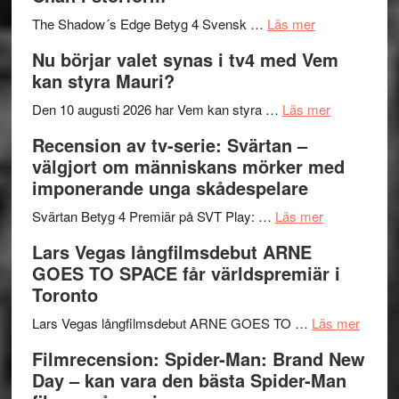
till
avslutar
om
sång,
Scensommar
The Shadow´s Edge Betyg 4 Svensk …
Läs mer
Filmrecension
musik,
på
Nu börjar valet synas i tv4 med Vem
The
samtal
Artipelag
kan styra Mauri?
Shadow
och
´s
teater
om
Den 10 augusti 2026 har Vem kan styra …
Läs mer
Edge
Nu
Recension av tv-serie: Svärtan –
–
börjar
välgjort om människans mörker med
rolig
valet
imponerande unga skådespelare
och
synas
spännande
om
i
Svärtan Betyg 4 Premiär på SVT Play: …
Läs mer
med
Recension
tv4
Lars Vegas långfilmsdebut ARNE
en
av
med
GOES TO SPACE får världspremiär i
Jackie
tv-
Vem
Toronto
Chan
serie:
kan
i
Svärtan
styra
om
Lars Vegas långfilmsdebut ARNE GOES TO …
Läs mer
storform
–
Mauri?
Lars
Filmrecension: Spider-Man: Brand New
välgjort
Vegas
Day – kan vara den bästa Spider-Man
om
långfi