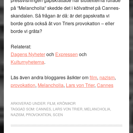
pressvisningen gapskrattade när sluttexterna rullade
på ”Melancholia” skedde det i kölvattnet på Cannes-
skandalen. Så frågan är då: är det gapskratta vi
borde göra också åt von Triers provokation – eller
borde vi gråta?
Relaterat:
Dagens Nyheter
och
Expressen
och
Kulturnyheterna
.
Läs även andra bloggares åsikter om
film
,
nazism
,
provokation
,
Melancholia
,
Lars von Trier
,
Cannes
ARKIVERAD UNDER:
FILM
,
KRÖNIKOR
TAGGAD SOM:
CANNES
,
LARS VON TRIER
,
MELANCHOLIA
,
NAZISM
,
PROVOKATION
,
SCEN