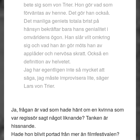
bete sig som von Trier. Hon gör vad som
förväntas av henne. Det gör han också.
Det manliga geniets totala brist på
hänsyn bekräftar bara hans genialitet i
omvärldens ögon. Han slår vilt omkring
sig och vad han än gör möts han av
applåder och nervösa skratt. Också en
definition av helvetet.
Jag har egentligen inte så mycket att
säga, jag måste improvisera lite, säger
Lars von Trier.
Ja, frågan är vad som hade hänt om en kvinna som
var regissör sagt något liknande? Tanken är
hissnande.
Hade hon blivit portad från mer än filmfestivalen?