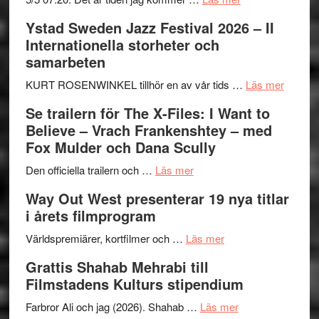
Recension:
Ystad Sweden Jazz Festival 2026 – II
Håkan
Internationella storheter och
Hellström
samarbeten
–
Huskvarna
om
KURT ROSENWINKEL tillhör en av vår tids …
Läs mer
Folkets
Ystad
Se trailern för The X-Files: I Want to
Park
Swede
Believe – Vrach Frankenshtey – med
–
Jazz
Fox Mulder och Dana Scully
en
Festiva
om
helt
2026
Den officiella trailern och …
Läs mer
Se
lysande
–
Way Out West presenterar 19 nya titlar
trailern
kväll
II
i årets filmprogram
för
Internat
The
om
storhet
Världspremiärer, kortfilmer och …
Läs mer
X-
Way
och
Grattis Shahab Mehrabi till
Files:
Out
samarb
Filmstadens Kulturs stipendium
I
West
Want
presenterar
om
Farbror Ali och jag (2026). Shahab …
Läs mer