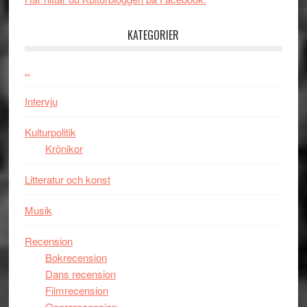
med
tv4
en
med
KATEGORIER
Jackie
Vem
Chan
kan
..
i
styra
storform
Mauri?
Intervju
Kulturpolitik
Krönikor
Litteratur och konst
Musik
Recension
Bokrecension
Dans recension
Filmrecension
Operarecension