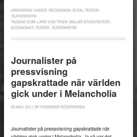
ARKIVERAD UNDER:
RECENSION
,
SCEN
,
TEATER
,
TEATERKRITIK
TAGGAD SOM:
LARS VON TRIER
,
MALMÖ STADSTEATER
,
SCENKONST
,
TEATER
,
TEATERKRITIK
Journalister på
pressvisning
gapskrattade när världen
gick under i Melancholia
20 MAJ, 2011
BY
ROSEMARI SÖDERGREN
Journalister på pressvisning gapskrattade när
världen gick under i Melancholia, Ja så var det.