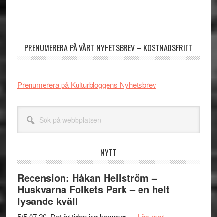
Primärt
sidofält
PRENUMERERA PÅ VÅRT NYHETSBREV – KOSTNADSFRITT
Prenumerera på Kulturbloggens Nyhetsbrev
Sök
på
webbplatsen
NYTT
Recension: Håkan Hellström –
Huskvarna Folkets Park – en helt
lysande kväll
om
5/5 07.20. Det är tiden jag kommer …
Läs mer