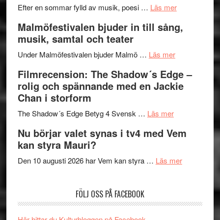
genrens
om
spännand
Efter en sommar fylld av musik, poesi …
Läs mer
vidsträckta
Lena
och
Malmöfestivalen bjuder in till sång,
terräng
Endre,
ger
musik, samtal och teater
Hannes
mycket
om
Meidal
att
Under Malmöfestivalen bjuder Malmö …
Läs mer
Malmöfestiva
och
tänka
Filmrecension: The Shadow´s Edge –
bjuder
Roland
på
rolig och spännande med en Jackie
in
Pöntinen
Chan i storform
till
avslutar
om
sång,
Scensommar
The Shadow´s Edge Betyg 4 Svensk …
Läs mer
Filmrecension
musik,
på
Nu börjar valet synas i tv4 med Vem
The
samtal
Artipelag
kan styra Mauri?
Shadow
och
´s
teater
om
Den 10 augusti 2026 har Vem kan styra …
Läs mer
Edge
Nu
–
börjar
FÖLJ OSS PÅ FACEBOOK
rolig
valet
och
synas
spännande
i
Här hittar du Kulturbloggen på Facebook.