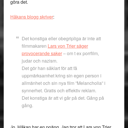
göra det.
Håkans blogg skriver
:
Det konstiga eller obegripliga är inte att
filmmakaren
Lars von Trier säger
provocerande saker
– om t ex porrfilm,
judar och nazism.
Det gör han såklart för att få
uppmärksamhet kring sin egen person i
allmänhet och sin nya film ”Melancholia” i
synnerhet. Gratis och effektiv reklam.
Det konstiga är att vi går på det. Gång på
gång.
Jo, Håkan har en poäng. Jag tror att Lars von Trier