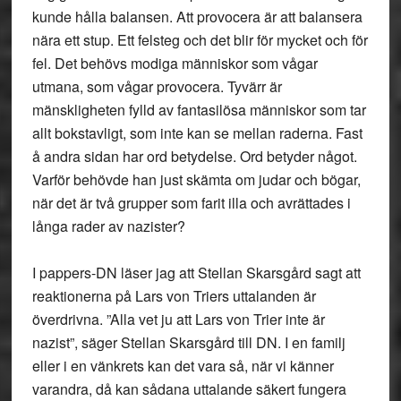
kunde hålla balansen. Att provocera är att balansera
nära ett stup. Ett felsteg och det blir för mycket och för
fel. Det behövs modiga människor som vågar
utmana, som vågar provocera. Tyvärr är
mänskligheten fylld av fantasilösa människor som tar
allt bokstavligt, som inte kan se mellan raderna. Fast
å andra sidan har ord betydelse. Ord betyder något.
Varför behövde han just skämta om judar och bögar,
när det är två grupper som farit illa och avrättades i
långa rader av nazister?
I pappers-DN läser jag att Stellan Skarsgård sagt att
reaktionerna på Lars von Triers uttalanden är
överdrivna. ”Alla vet ju att Lars von Trier inte är
nazist”, säger Stellan Skarsgård till DN. I en familj
eller i en vänkrets kan det vara så, när vi känner
varandra, då kan sådana uttalande säkert fungera