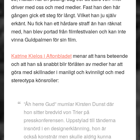
driver med oss och med medier. Fast han den här
gången gick ett steg för långt. Vilket han ju själv
erkänt. Nu fick han ett hårdare straff än han räknat
med, han blev portad från filmfestivalen och kan inte
vinna Guldpalmen för sin film.
Katrine Kielos i Aftonbladet
menar att hans beteende
och att han så snabbt blir förlåten av medier har att
göra med skillnader i manligt och kvinnligt och med
stereotypa könsroller:
”Åh herre Gud” mumlar Kirsten Dunst där
hon sitter bredvid von Trier på
presskonferensen. Uppstylad till tänderna
insnörd i en designerklänning, hon är
också konstnär men skulle aldrig kunna