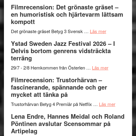
to
19
Grattis
Filmrecension: Det grönaste gräset –
Believe
nya
Shahab
en humoristisk och hjärtevarm lättsam
–
titlar
Mehrabi
kompott
Vrach
i
till
Frankenshtey
årets
Filmstadens
om
Det grönaste gräset Betyg 3 Svensk …
Läs mer
–
filmprogram
Kulturs
Filmrecension:
Ystad Sweden Jazz Festival 2026 – I
med
stipendium
Det
Delvis bortom genrens vidsträckta
Fox
grönaste
terräng
Mulder
gräset
och
–
om
29/7 - 2/8 Hemkommen från Österlen …
Läs mer
Dana
en
Ystad
Filmrecension: Trustorhärvan –
Scully
humoristisk
Sweden
fascinerande, spännande och ger
och
Jazz
mycket att tänka på
hjärtevarm
Festival
lättsam
2026
om
Trustorhärvan Betyg 4 Premiär på Netflix …
Läs mer
kompott
–
Filmrecens
Lena Endre, Hannes Meidal och Roland
I
Trustorhä
Pöntinen avslutar Scensommar på
Delvis
–
Artipelag
bortom
fascineran