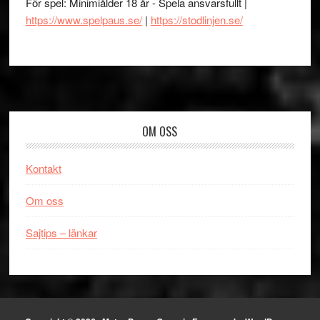
För spel: Minimiålder 18 år - Spela ansvarsfullt |
https://www.spelpaus.se/
|
https://stodlinjen.se/
Footer
OM OSS
Kontakt
Om oss
Sajtips – länkar