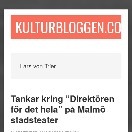
Hoppa
Hoppa
Hoppa
till
till
till
huvudinnehåll
det
sidfot
KULTURBLOGGEN.COM
primära
sidofältet
Lars von Trier
Tankar kring ”Direktören
för det hela” på Malmö
stadsteater