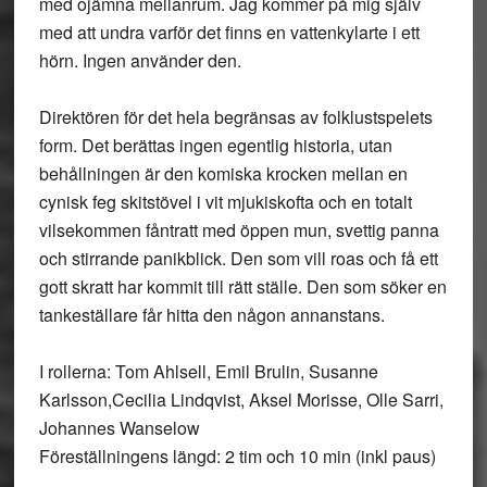
med ojämna mellanrum. Jag kommer på mig själv
med att undra varför det finns en vattenkylarte i ett
hörn. Ingen använder den.
Direktören för det hela begränsas av folklustspelets
form. Det berättas ingen egentlig historia, utan
behållningen är den komiska krocken mellan en
cynisk feg skitstövel i vit mjukiskofta och en totalt
vilsekommen fåntratt med öppen mun, svettig panna
och stirrande panikblick. Den som vill roas och få ett
gott skratt har kommit till rätt ställe. Den som söker en
tankeställare får hitta den någon annanstans.
I rollerna: Tom Ahlsell, Emil Brulin, Susanne
Karlsson,Cecilia Lindqvist, Aksel Morisse, Olle Sarri,
Johannes Wanselow
Föreställningens längd: 2 tim och 10 min (inkl paus)