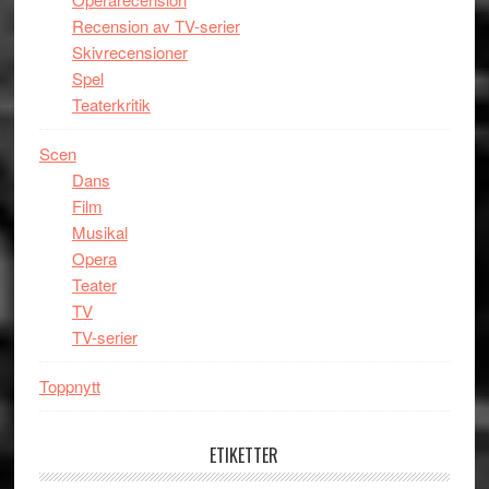
Recension av TV-serier
Skivrecensioner
Spel
Teaterkritik
Scen
Dans
Film
Musikal
Opera
Teater
TV
TV-serier
Toppnytt
ETIKETTER