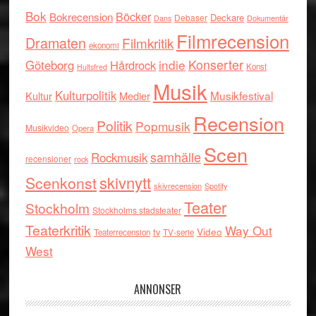
Bok
Böcker
Bokrecension
Deckare
Debaser
Dokumentär
Dans
Filmrecension
Dramaten
Filmkritik
ekonomi
indie
Konserter
Göteborg
Hårdrock
Konst
Hultsfred
Musik
Kulturpolitik
Musikfestival
Kultur
Medier
Recension
Politik
Popmusik
Musikvideo
Opera
Scen
samhälle
Rockmusik
recensioner
rock
skivnytt
Scenkonst
skivrecension
Spotify
Teater
Stockholm
Stockholms stadsteater
Teaterkritik
Way Out
tv
Video
Teaterrecension
TV-serie
West
ANNONSER