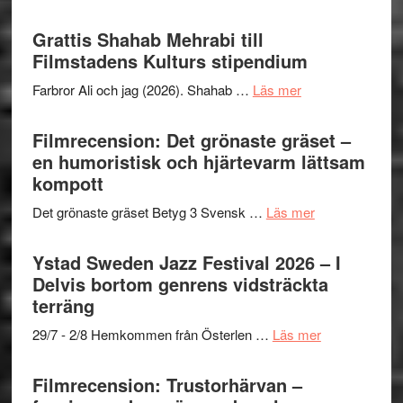
samarb
Way
Files:
Out
Grattis Shahab Mehrabi till
I
West
Filmstadens Kulturs stipendium
Want
presenterar
to
om
Farbror Ali och jag (2026). Shahab …
Läs mer
19
Believe
Grattis
nya
–
Shahab
Filmrecension: Det grönaste gräset –
titlar
Vrach
Mehrabi
en humoristisk och hjärtevarm lättsam
i
Frankenshtey
till
kompott
årets
–
Filmstadens
filmprogram
med
om
Det grönaste gräset Betyg 3 Svensk …
Läs mer
Kulturs
Fox
Filmrecension:
stipendium
Mulder
Det
Ystad Sweden Jazz Festival 2026 – I
och
grönaste
Delvis bortom genrens vidsträckta
Dana
gräset
terräng
Scully
–
om
29/7 - 2/8 Hemkommen från Österlen …
Läs mer
en
Ystad
humoristisk
Sweden
Filmrecension: Trustorhärvan –
och
Jazz