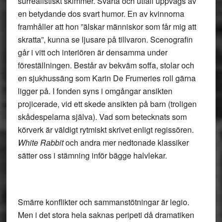
surrealistiskt skimmer. Svärta och utfall uppvägs av
en betydande dos svart humor. En av kvinnorna
framhåller att hon ”älskar människor som får mig att
skratta”, kunna se ljusare på tillvaron. Scenografin
går i vitt och interiören är densamma under
föreställningen. Består av bekväm soffa, stolar och
en sjukhussäng som Karin De Frumeries roll gärna
ligger på. I fonden syns i omgångar ansikten
projicerade, vid ett skede ansikten på barn (troligen
skådespelarna själva). Vad som betecknats som
körverk är väldigt rytmiskt skrivet enligt regissören.
White Rabbit
och andra mer nedtonade klassiker
sätter oss i stämning inför bägge halvlekar.
Smärre konflikter och sammanstötningar är legio.
Men i det stora hela saknas peripeti då dramatiken