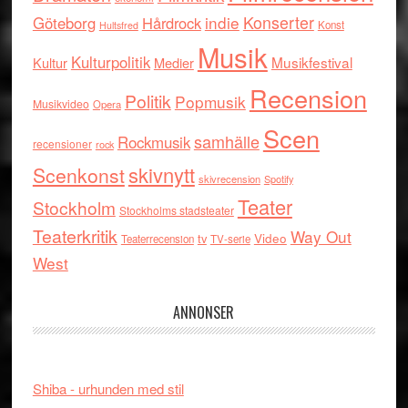
indie
Konserter
Göteborg
Hårdrock
Konst
Hultsfred
Musik
Kulturpolitik
Musikfestival
Kultur
Medier
Recension
Politik
Popmusik
Musikvideo
Opera
Scen
samhälle
Rockmusik
recensioner
rock
skivnytt
Scenkonst
skivrecension
Spotify
Teater
Stockholm
Stockholms stadsteater
Teaterkritik
Way Out
tv
Video
Teaterrecension
TV-serie
West
ANNONSER
Shiba - urhunden med stil