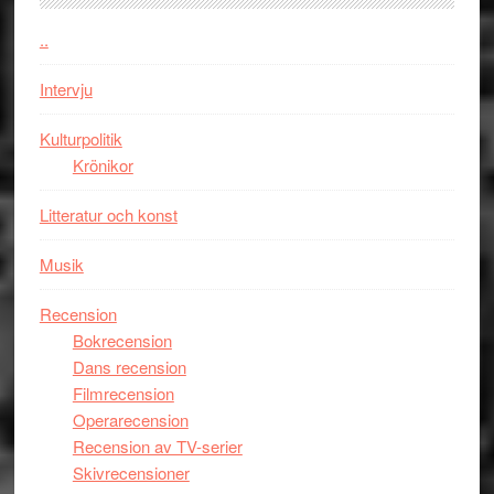
människans
mörker
..
med
Intervju
imponerande
unga
Kulturpolitik
skådespelar
Krönikor
Litteratur och konst
Musik
Recension
Bokrecension
Dans recension
Filmrecension
Operarecension
Recension av TV-serier
Skivrecensioner