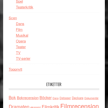
Spel
Teaterkritik
Scen
Dans
Film
Musikal
Opera
Teater
TV
TV-serier
Toppnytt
ETIKETTER
Bok
Böcker
Bokrecension
Deckare
Debaser
Dokumentär
Dans
Filmrecension
Dramaten
Filmkritik
ekonomi