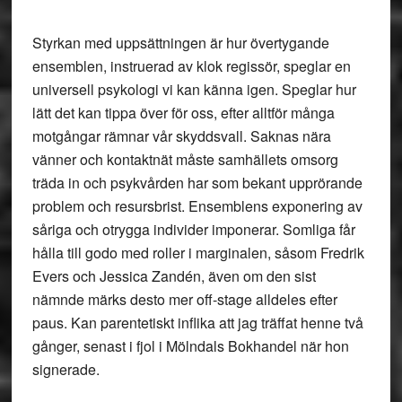
Styrkan med uppsättningen är hur övertygande
ensemblen, instruerad av klok regissör, speglar en
universell psykologi vi kan känna igen. Speglar hur
lätt det kan tippa över för oss, efter alltför många
motgångar rämnar vår skyddsvall. Saknas nära
vänner och kontaktnät måste samhällets omsorg
träda in och psykvården har som bekant upprörande
problem och resursbrist. Ensemblens exponering av
såriga och otrygga individer imponerar. Somliga får
hålla till godo med roller i marginalen, såsom Fredrik
Evers och Jessica Zandén, även om den sist
nämnde märks desto mer off-stage alldeles efter
paus. Kan parentetiskt inflika att jag träffat henne två
gånger, senast i fjol i Mölndals Bokhandel när hon
signerade.