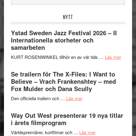
webbplatsen
NYTT
Ystad Sweden Jazz Festival 2026 – II
Internationella storheter och
samarbeten
om
KURT ROSENWINKEL tillhör en av vår tids …
Läs mer
Ystad
Swede
Se trailern för The X-Files: I Want to
Jazz
Believe – Vrach Frankenshtey – med
Festiva
Fox Mulder och Dana Scully
2026
om
Den officiella trailern och …
Läs mer
–
Se
II
trailern
Way Out West presenterar 19 nya titlar
Internat
för
i årets filmprogram
storhet
The
och
om
Världspremiärer, kortfilmer och …
Läs mer
X-