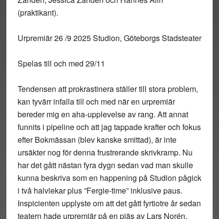
(praktikant).
Urpremiär 26 /9 2025 Studion, Göteborgs Stadsteater
Spelas till och med 29/11
Tendensen att prokrastinera ställer till stora problem,
kan tyvärr infalla till och med när en urpremiär
bereder mig en aha-upplevelse av rang. Att annat
funnits i pipeline och att jag tappade krafter och fokus
efter Bokmässan (blev kanske smittad), är inte
ursäkter nog för denna frustrerande skrivkramp. Nu
har det gått nästan fyra dygn sedan vad man skulle
kunna beskriva som en happening på Studion pågick
i två halvlekar plus ”Fergie-time” inklusive paus.
Inspicienten upplyste om att det gått fyrtiotre år sedan
teatern hade urpremiär på en pjäs av Lars Norén,