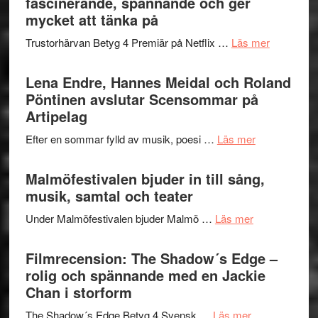
fascinerande, spännande och ger
hjärtevarm
Festival
mycket att tänka på
lättsam
2026
kompott
om
Trustorhärvan Betyg 4 Premiär på Netflix …
Läs mer
–
Filmrecens
I
Trustorhä
Lena Endre, Hannes Meidal och Roland
Delvis
–
Pöntinen avslutar Scensommar på
bortom
fascineran
Artipelag
genrens
spännand
vidsträckta
om
Efter en sommar fylld av musik, poesi …
Läs mer
och
terräng
Lena
ger
Endre,
Malmöfestivalen bjuder in till sång,
mycket
Hannes
musik, samtal och teater
att
Meidal
tänka
om
Under Malmöfestivalen bjuder Malmö …
Läs mer
och
på
Malmöfestiva
Roland
bjuder
Filmrecension: The Shadow´s Edge –
Pöntinen
in
rolig och spännande med en Jackie
avslutar
till
Chan i storform
Scensommar
sång,
på
om
The Shadow´s Edge Betyg 4 Svensk …
Läs mer