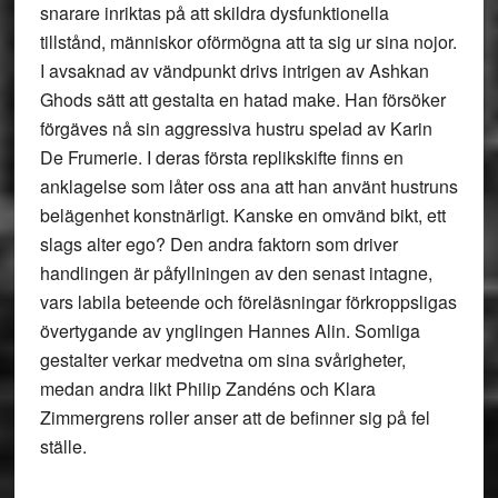
snarare inriktas på att skildra dysfunktionella
tillstånd, människor oförmögna att ta sig ur sina nojor.
I avsaknad av vändpunkt drivs intrigen av Ashkan
Ghods sätt att gestalta en hatad make. Han försöker
förgäves nå sin aggressiva hustru spelad av Karin
De Frumerie. I deras första replikskifte finns en
anklagelse som låter oss ana att han använt hustruns
belägenhet konstnärligt. Kanske en omvänd bikt, ett
slags alter ego? Den andra faktorn som driver
handlingen är påfyllningen av den senast intagne,
vars labila beteende och föreläsningar förkroppsligas
övertygande av ynglingen Hannes Alin. Somliga
gestalter verkar medvetna om sina svårigheter,
medan andra likt Philip Zandéns och Klara
Zimmergrens roller anser att de befinner sig på fel
ställe.