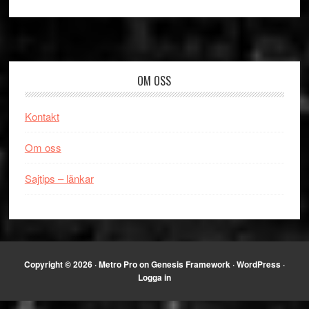
Footer
OM OSS
Kontakt
Om oss
Sajtips – länkar
Copyright © 2026 ·
Metro Pro
on
Genesis Framework
·
WordPress
·
Logga in