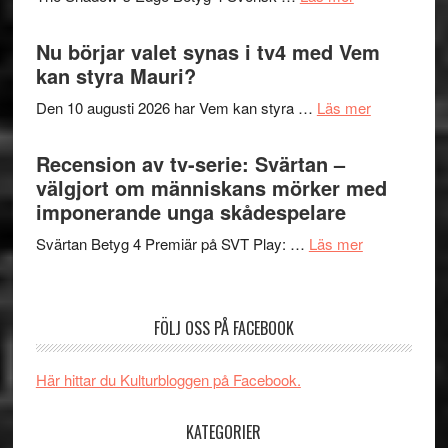
musik,
Artipelag
Filmrecension
samtal
The
Nu börjar valet synas i tv4 med Vem
och
Shadow
kan styra Mauri?
teater
´s
om
Den 10 augusti 2026 har Vem kan styra …
Läs mer
Edge
Nu
–
börjar
Recension av tv-serie: Svärtan –
rolig
valet
välgjort om människans mörker med
och
synas
imponerande unga skådespelare
spännande
i
med
om
Svärtan Betyg 4 Premiär på SVT Play: …
Läs mer
tv4
en
Recension
med
Jackie
av
Vem
Chan
tv-
kan
FÖLJ OSS PÅ FACEBOOK
i
serie:
styra
storform
Svärtan
Mauri?
Här hittar du Kulturbloggen på Facebook.
–
välgjort
KATEGORIER
om