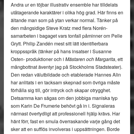
Andra ur en töjbar illustrativ ensemble har tilldelats
utåtagerande karaktärer i olika hög grad. Här finns en
ältande man som på ytan verkar normal. Tänker på
den mångsidige Steve Kratz med flera Norén-
samarbeten i bagaget vars tonfall påminner om Pelle
Grytt. Philip Zandén mest sitt lätt identifierbara
kroppsspråk (tänker på hans insatser i Susanne
Osten- produktioner och i
Mästaren och Margarita
, ett
mångbottnat äventyr jag på Stockholms Stadsteater).
Den redan välutbildade och etablerade Hannes Alin
har anlitats i en tacksam skepnad som övriga måste
förhålla sig till, gör intryck och skapar otrygghet.
Detsamma kan sägas om den jobbiga maniska typ
som Karin De Frumerie behövt gå in i. Signaleras
närmast övertydligt att professionell hjälp krävs. Har
hänt förr, fast en smula överraskande varje gång det
sker att en sufflös involveras i uppsättningen. Borde