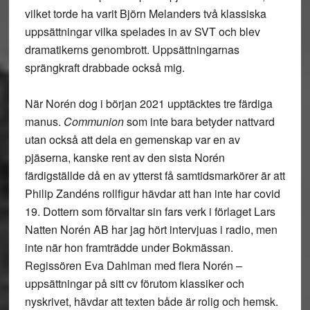
vilket torde ha varit Björn Melanders två klassiska
uppsättningar vilka spelades in av SVT och blev
dramatikerns genombrott. Uppsättningarnas
sprängkraft drabbade också mig.
När Norén dog i början 2021 upptäcktes tre färdiga
manus.
Communion
som inte bara betyder nattvard
utan också att dela en gemenskap var en av
pjäserna, kanske rent av den sista Norén
färdigställde då en av ytterst få samtidsmarkörer är att
Philip Zandéns rollfigur hävdar att han inte har covid
19. Dottern som förvaltar sin fars verk i förlaget Lars
Natten Norén AB har jag hört intervjuas i radio, men
inte när hon framträdde under Bokmässan.
Regissören Eva Dahlman med flera Norén –
uppsättningar på sitt cv förutom klassiker och
nyskrivet, hävdar att texten både är rolig och hemsk.