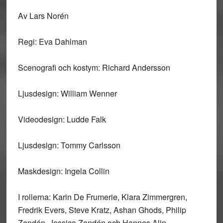
Av Lars Norén
Regi: Eva Dahlman
Scenografi och kostym: Richard Andersson
Ljusdesign: William Wenner
Videodesign: Ludde Falk
Ljusdesign: Tommy Carlsson
Maskdesign: Ingela Collin
I rollerna: Karin De Frumerie, Klara Zimmergren,
Fredrik Evers, Steve Kratz, Ashan Ghods, Philip
Zandén, Jessica Zandén och Hannes Alin