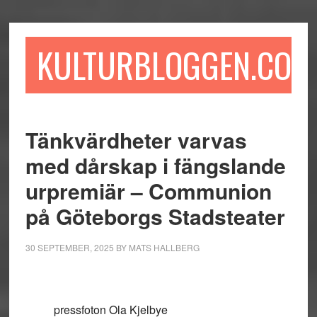
Hoppa
Hoppa
Hoppa
till
till
till
huvudinnehåll
det
sidfot
KULTURBLOGGEN.COM
primära
sidofältet
Tänkvärdheter varvas
med dårskap i fängslande
urpremiär – Communion
på Göteborgs Stadsteater
30 SEPTEMBER, 2025
BY
MATS HALLBERG
pressfoton Ola Kjelbye