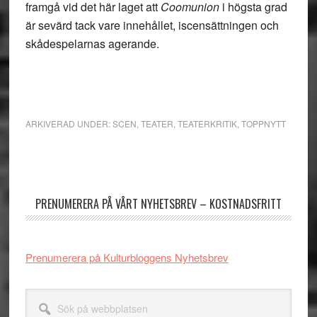
framgå vid det här laget att
Coomunion
i högsta grad
är sevärd tack vare innehållet, iscensättningen och
skådespelarnas agerande.
ARKIVERAD UNDER:
SCEN
,
TEATER
,
TEATERKRITIK
,
TOPPNYTT
Primärt
sidofält
PRENUMERERA PÅ VÅRT NYHETSBREV – KOSTNADSFRITT
Prenumerera på Kulturbloggens Nyhetsbrev
Sök
på