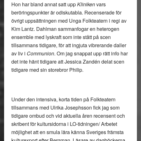
Hon har bland annat satt upp
Kliniken
vars
beröringspunkter är odiskutabla. Recenserade för
övrigt uppsättningen med Unga Folkteatern i regi av
Kim Lantz. Dahlman sammanfogar en heterogen
ensemble med lyskraft som inte stått på scen
tillsammans tidigare, för att ingjuta vibrerande daller
av liv i
Communion
. Om jag snappat upp rätt info har
det inte hänt tidigare att Jessica Zandén delat scen
tidigare med sin storebror Philip.
Under den intensiva, korta tiden på Folkteatern
tillsammans med Ulrika Josephsson fick jag som
tidigare ombud och vid aktuella åren recensent och
skribent för kultursidorna i LO-tidningen/ Arbetet
möjlighet att en smula lära känna Sveriges främsta
kulturexport efter Bergman. Läsare av dagböckerna