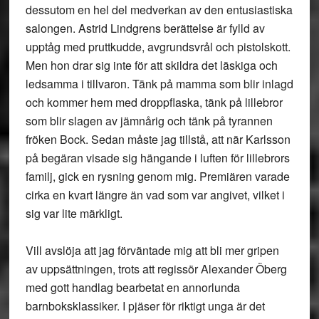
dessutom en hel del medverkan av den entusiastiska
salongen. Astrid Lindgrens berättelse är fylld av
upptåg med pruttkudde, avgrundsvrål och pistolskott.
Men hon drar sig inte för att skildra det läskiga och
ledsamma i tillvaron. Tänk på mamma som blir inlagd
och kommer hem med droppflaska, tänk på lillebror
som blir slagen av jämnårig och tänk på tyrannen
fröken Bock. Sedan måste jag tillstå, att när Karlsson
på begäran visade sig hängande i luften för lillebrors
familj, gick en rysning genom mig. Premiären varade
cirka en kvart längre än vad som var angivet, vilket i
sig var lite märkligt.
Vill avslöja att jag förväntade mig att bli mer gripen
av uppsättningen, trots att regissör Alexander Öberg
med gott handlag bearbetat en annorlunda
barnboksklassiker. I pjäser för riktigt unga är det