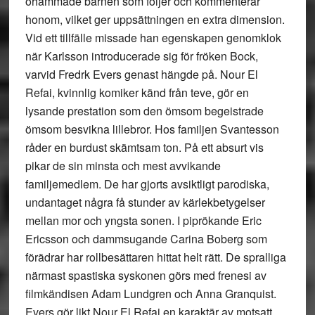
ohämmade barnen som följer och kommenterar
honom, vilket ger uppsättningen en extra dimension.
Vid ett tillfälle missade han egenskapen genomklok
när Karlsson introducerade sig för fröken Bock,
varvid Fredrk Evers genast hängde på. Nour El
Refai, kvinnlig komiker känd från teve, gör en
lysande prestation som den ömsom begeistrade
ömsom besvikna lillebror. Hos familjen Svantesson
råder en burdust skämtsam ton. På ett absurt vis
pikar de sin minsta och mest avvikande
familjemedlem. De har gjorts avsiktligt parodiska,
undantaget några få stunder av kärlekbetygelser
mellan mor och yngsta sonen. I piprökande Eric
Ericsson och dammsugande Carina Boberg som
förädrar har rollbesättaren hittat helt rätt. De spralliga
närmast spastiska syskonen görs med frenesi av
filmkändisen Adam Lundgren och Anna Granquist.
Evers gör likt Nour El Refai en karaktär av motsatt