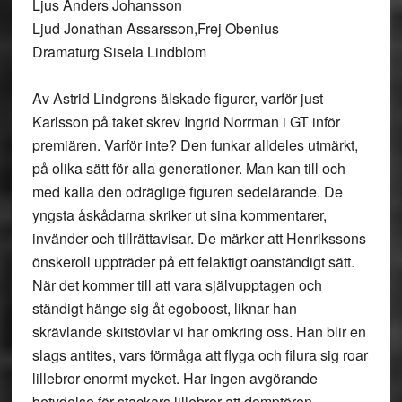
Ljus Anders Johansson
Ljud Jonathan Assarsson,Frej Obenius
Dramaturg Sisela Lindblom
Av Astrid Lindgrens älskade figurer, varför just
Karlsson på taket skrev Ingrid Norrman i GT inför
premiären. Varför inte? Den funkar alldeles utmärkt,
på olika sätt för alla generationer. Man kan till och
med kalla den odräglige figuren sedelärande. De
yngsta åskådarna skriker ut sina kommentarer,
invänder och tillrättavisar. De märker att Henrikssons
önskeroll uppträder på ett felaktigt oanständigt sätt.
När det kommer till att vara självupptagen och
ständigt hänge sig åt egoboost, liknar han
skrävlande skitstövlar vi har omkring oss. Han blir en
slags antites, vars förmåga att flyga och filura sig roar
lillebror enormt mycket. Har ingen avgörande
betydelse för stackars lillebror att domptören