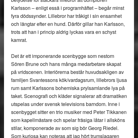
Karlsson – enligt essä i programhäftet – begår minst
fyra dödssynder. Lillebror har tråkigt i sin ensamhet
och längtar efter en hund. Därför gillar han Karlsson,
trots att han i princip aldrig lyckas vara en schyst
kamrat.
Det är ett imponerande scenbygge som nestorn
Sören Brune och hans många medarbetare skapat
på vridscenen. Interiörerna består huvudsakligen av
familjen Svantessons kök/vardagsrum, lillebrors ljusa
rum samt Karlssons bohemiska prylsamlande lya på
taket. Scenografi och kläder signalerar att dramatiken
utspelas under svensk televisions barndom. Inne i
scenbygget sitter en trio musiker med Peter Tikkanen
som kapellmästare och spelar fräsiga låtar i allsköns
stilar, komponerade av som sig bör Georg Riedel.
Som kuriosa kan noteras att jag hört trumslagaren