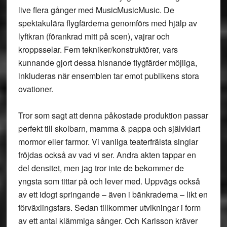
live flera gånger med MusicMusicMusic. De
spektakulära flygfärderna genomförs med hjälp av
lyftkran (förankrad mitt på scen), vajrar och
kroppsselar. Fem tekniker/konstruktörer, vars
kunnande gjort dessa hisnande flygfärder möjliga,
inkluderas när ensemblen tar emot publikens stora
ovationer.
Tror som sagt att denna påkostade produktion passar
perfekt till skolbarn, mamma & pappa och självklart
mormor eller farmor. Vi vanliga teaterfrälsta singlar
fröjdas också av vad vi ser. Andra akten tappar en
del densitet, men jag tror inte de bekommer de
yngsta som tittar på och lever med. Uppvägs också
av ett idogt springande – även i bänkraderna – likt en
förväxlingsfars. Sedan tillkommer utvikningar i form
av ett antal klämmiga sånger. Och Karlsson kräver