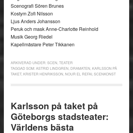
Scenografi Sören Brunes
Kostym Zofi Nilsson
Ljus Anders Johansson
Peruk och mask Anne-Charlotte Reinhold
Musik Georg Riedel
Kapellmästare Peter Tikkanen
ARKIVERAD UNDER:
SCEN
,
TEATER
TAGGAD SOM:
ASTRID LINDGREN
,
DRAMATEN
,
KARLSSON PÅ
TAKET
,
KRISTER HENRIKSSON
,
NOUR EL REFAI
,
SCENKONST
Karlsson på taket på
Göteborgs stadsteater:
Världens bästa