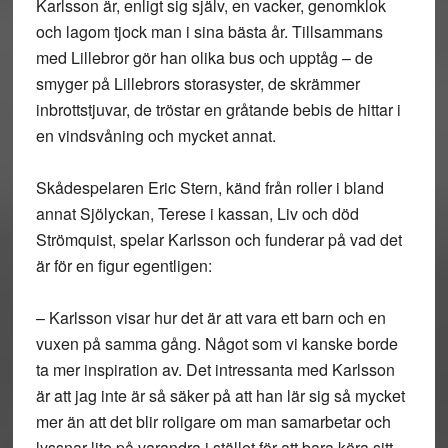
Karlsson är, enligt sig själv, en vacker, genomklok
och lagom tjock man i sina bästa år. Tillsammans
med Lillebror gör han olika bus och upptåg – de
smyger på Lillebrors storasyster, de skrämmer
inbrottstjuvar, de tröstar en gråtande bebis de hittar i
en vindsvåning och mycket annat.
Skådespelaren Eric Stern, känd från roller i bland
annat Sjölyckan, Terese i kassan, Liv och död
Strömquist, spelar Karlsson och funderar på vad det
är för en figur egentligen:
– Karlsson visar hur det är att vara ett barn och en
vuxen på samma gång. Något som vi kanske borde
ta mer inspiration av. Det intressanta med Karlsson
är att jag inte är så säker på att han lär sig så mycket
mer än att det blir roligare om man samarbetar och
lyssnar lite på varandra i stället för att bara köra sitt