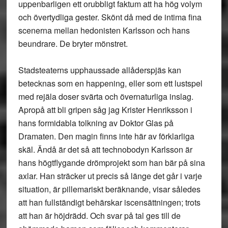
uppenbarligen ett orubbligt faktum att ha hög volym
och övertydliga gester. Skönt då med de intima fina
scenerna mellan hedonisten Karlsson och hans
beundrare. De bryter mönstret.
Stadsteaterns upphaussade allåderspjäs kan
betecknas som en happening, eller som ett lustspel
med rejäla doser svärta och övernaturliga inslag.
Apropå att bli gripen såg jag Krister Henriksson i
hans formidabla tolkning av Doktor Glas på
Dramaten. Den magin finns inte här av förklarliga
skäl. Ändå är det så att technobodyn Karlsson är
hans högtflygande drömprojekt som han bär på sina
axlar. Han sträcker ut precis så länge det går i varje
situation, är pillemariskt beräknande, visar således
att han fullständigt behärskar iscensättningen; trots
att han är höjdrädd. Och svar på tal ges till de