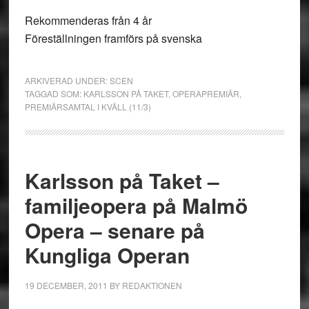
Rekommenderas från 4 år
Föreställningen framförs på svenska
ARKIVERAD UNDER:
SCEN
TAGGAD SOM:
KARLSSON PÅ TAKET
,
OPERAPREMIÄR
,
PREMIÄRSAMTAL I KVÄLL (11/3)
Karlsson på Taket –
familjeopera på Malmö
Opera – senare på
Kungliga Operan
19 DECEMBER, 2011
BY
REDAKTIONEN