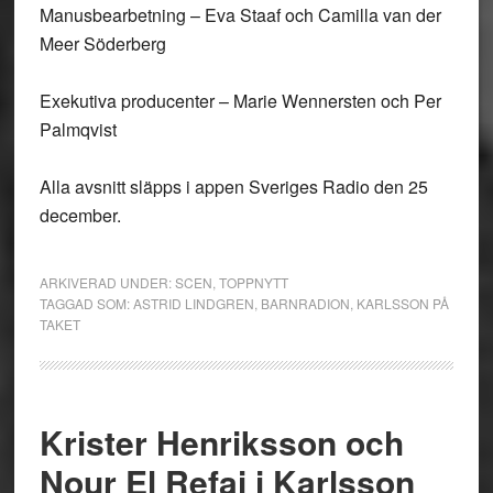
Manusbearbetning – Eva Staaf och Camilla van der
Meer Söderberg
Exekutiva producenter – Marie Wennersten och Per
Palmqvist
Alla avsnitt släpps i appen Sveriges Radio den 25
december.
ARKIVERAD UNDER:
SCEN
,
TOPPNYTT
TAGGAD SOM:
ASTRID LINDGREN
,
BARNRADION
,
KARLSSON PÅ
TAKET
Krister Henriksson och
Nour El Refai i Karlsson