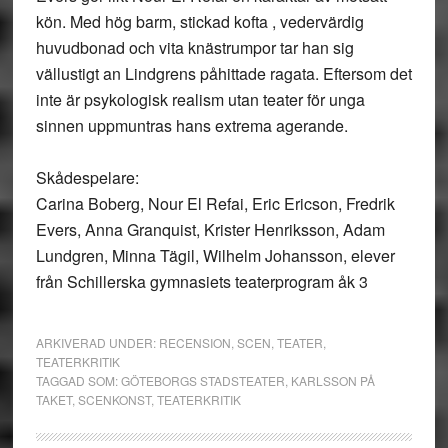
kön. Med hög barm, stickad kofta , vedervärdig
huvudbonad och vita knästrumpor tar han sig
vällustigt an Lindgrens påhittade ragata. Eftersom det
inte är psykologisk realism utan teater för unga
sinnen uppmuntras hans extrema agerande.
Skådespelare:
Carina Boberg, Nour El Refai, Eric Ericson, Fredrik
Evers, Anna Granquist, Krister Henriksson, Adam
Lundgren, Minna Tägil, Wilhelm Johansson, elever
från Schillerska gymnasiets teaterprogram åk 3
ARKIVERAD UNDER:
RECENSION
,
SCEN
,
TEATER
,
TEATERKRITIK
TAGGAD SOM:
GÖTEBORGS STADSTEATER
,
KARLSSON PÅ
TAKET
,
SCENKONST
,
TEATERKRITIK