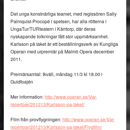
Det unga konstnärliga teamet, med regissören Sally
Palmquist-Procopé i spetsen, har alla rötterna i
UngaTur/TURteatern i Kärrtorp, där deras
nyskapande tolkningar fått stor uppmärksamhet.
Karlsson på taket är ett beställningsverk av Kungliga
Operan med urpremiär på Malmö Opera december
2011.
Premiärsamtal: Ikväll, måndag 11/3 kl 18.00 i
Guldfoajén
Mer information:
http://www.operan.se/Var-
repertoar/201213/Karlsson-pa-taket/
Film från provflygningen:
http://www.operan.se/Var-
repertoar/201213/Karlsson-pa-taket/Flygfilm/