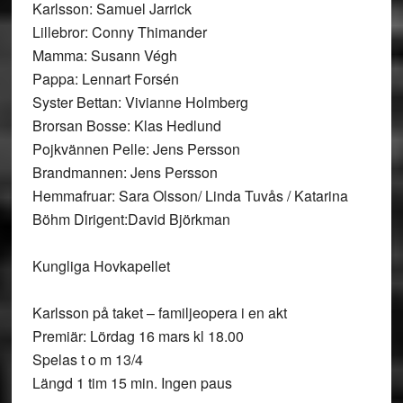
Karlsson: Samuel Jarrick
Lillebror: Conny Thimander
Mamma: Susann Végh
Pappa: Lennart Forsén
Syster Bettan: Vivianne Holmberg
Brorsan Bosse: Klas Hedlund
Pojkvännen Pelle: Jens Persson
Brandmannen: Jens Persson
Hemmafruar: Sara Olsson/ Linda Tuvås / Katarina
Böhm Dirigent:David Björkman
Kungliga Hovkapellet
Karlsson på taket – familjeopera i en akt
Premiär: Lördag 16 mars kl 18.00
Spelas t o m 13/4
Längd 1 tim 15 min. Ingen paus