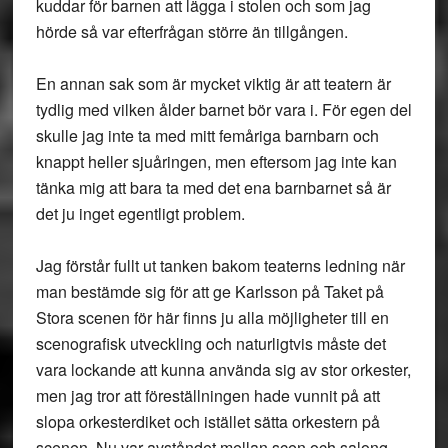
kuddar för barnen att lägga i stolen och som jag
hörde så var efterfrågan större än tillgången.
En annan sak som är mycket viktig är att teatern är
tydlig med vilken ålder barnet bör vara i. För egen del
skulle jag inte ta med mitt femåriga barnbarn och
knappt heller sjuåringen, men eftersom jag inte kan
tänka mig att bara ta med det ena barnbarnet så är
det ju inget egentligt problem.
Jag förstår fullt ut tanken bakom teaterns ledning när
man bestämde sig för att ge Karlsson på Taket på
Stora scenen för här finns ju alla möjligheter till en
scenografisk utveckling och naturligtvis måste det
vara lockande att kunna använda sig av stor orkester,
men jag tror att föreställningen hade vunnit på att
slopa orkesterdiket och istället sätta orkestern på
scenen, Nu var avståndet mellan scen och salong