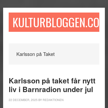
Hoppa
Hoppa
Hoppa
till
till
till
huvudinnehåll
det
sidfot
KULTURBLOGGEN.COM
primära
sidofältet
Karlsson på Taket
Karlsson på taket får nytt
liv i Barnradion under jul
22 DECEMBER, 2025
BY
REDAKTIONEN