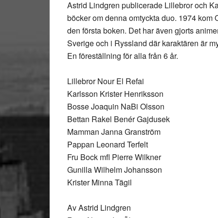
Astrid Lindgren publicerade Lillebror och Ka
böcker om denna omtyckta duo. 1974 kom Ol
den första boken. Det har även gjorts animer
Sverige och i Ryssland där karaktären är my
En föreställning för alla från 6 år.
Lillebror Nour El Refai
Karlsson Krister Henriksson
Bosse Joaquin NaBi Olsson
Bettan Rakel Benér Gajdusek
Mamman Janna Granström
Pappan Leonard Terfelt
Fru Bock mfl Pierre Wilkner
Gunilla Wilhelm Johansson
Krister Minna Tägil
Av Astrid Lindgren