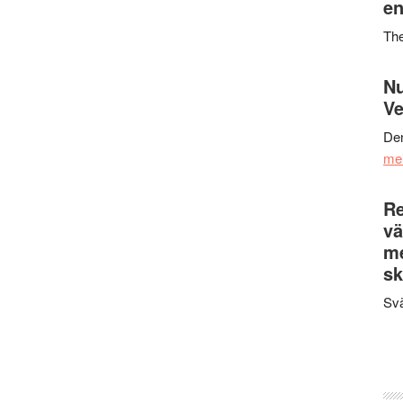
en
Th
Nu
Ve
Den
me
Re
vä
m
sk
Svä