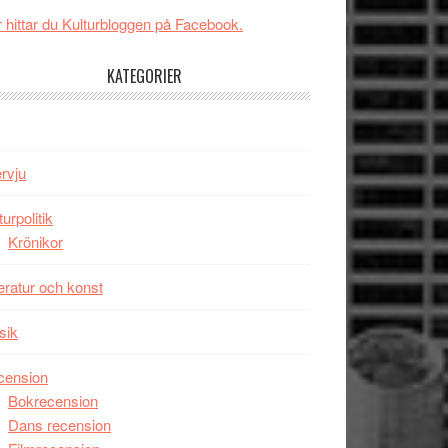
Svärtan
 hittar du Kulturbloggen på Facebook.
–
välgjort
KATEGORIER
om
människans
mörker
med
ervju
imponerande
unga
turpolitik
skådespelare
Krönikor
teratur och konst
sik
cension
Bokrecension
Dans recension