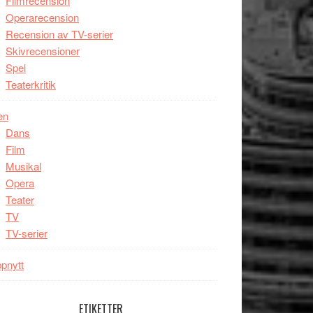
Filmrecension
Operarecension
Recension av TV-serier
Skivrecensioner
Spel
Teaterkritik
en
Dans
Film
Musikal
Opera
Teater
TV
TV-serier
pnytt
ETIKETTER