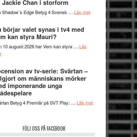
 Jackie Chan i storform
Scensommar
sång,
på
om
e Shadow´s Edge Betyg 4 Svensk …
Läs mer
musik,
Artipelag
Filmrecension:
samtal
The
 börjar valet synas i tv4 med
och
Shadow
m kan styra Mauri?
teater
´s
 10 augusti 2026 har Vem kan styra …
Läs
Edge
om
r
–
Nu
rolig
börjar
cension av tv-serie: Svärtan –
och
valet
lgjort om människans mörker
spännande
synas
ed imponerande unga
med
i
ådespelare
en
tv4
Jackie
om
rtan Betyg 4 Premiär på SVT Play: …
Läs mer
med
Chan
Recension
Vem
i
av
kan
storform
tv-
styra
FÖLJ OSS PÅ FACEBOOK
serie:
Mauri?