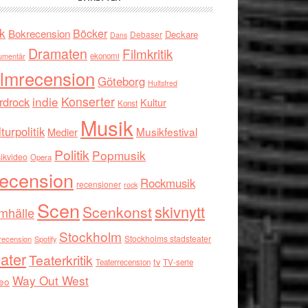
k
Böcker
Bokrecension
Deckare
Debaser
Dans
Dramaten
Filmkritik
umentär
ekonomi
ilmrecension
Göteborg
Hultsfred
indie
Konserter
rdrock
Kultur
Konst
Musik
turpolitik
Musikfestival
Medier
Politik
Popmusik
ikvideo
Opera
ecension
Rockmusik
recensioner
rock
Scen
skivnytt
Scenkonst
mhälle
Stockholm
Stockholms stadsteater
recension
Spotify
ater
Teaterkritik
tv
Teaterrecension
TV-serie
Way Out West
eo