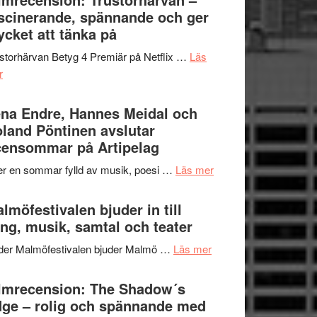
Jazz
scinerande, spännande och ger
hjärtevarm
Festival
cket att tänka på
lättsam
2026
kompott
storhärvan Betyg 4 Premiär på Netflix …
Läs
–
om
r
I
Filmrecension:
Delvis
Trustorhärvan
na Endre, Hannes Meidal och
bortom
–
land Pöntinen avslutar
genrens
fascinerande,
ensommar på Artipelag
vidsträckta
spännande
terräng
om
er en sommar fylld av musik, poesi …
Läs mer
och
Lena
ger
Endre,
lmöfestivalen bjuder in till
mycket
Hannes
ng, musik, samtal och teater
att
Meidal
tänka
om
der Malmöfestivalen bjuder Malmö …
Läs mer
och
på
Malmöfestivalen
Roland
bjuder
lmrecension: The Shadow´s
Pöntinen
in
ge – rolig och spännande med
avslutar
till