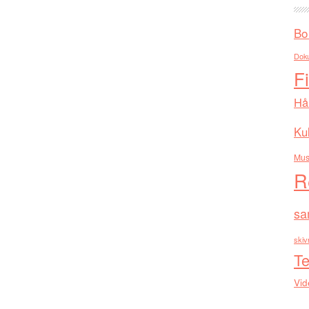
Bo
Dok
F
Hå
Kul
Mus
R
sa
skiv
Te
Vid