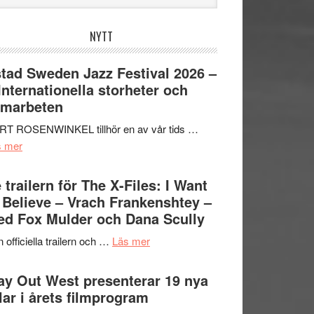
bplatsen
NYTT
tad Sweden Jazz Festival 2026 –
 Internationella storheter och
amarbeten
RT ROSENWINKEL tillhör en av vår tids …
om
s mer
Ystad
Sweden
 trailern för The X-Files: I Want
Jazz
 Believe – Vrach Frankenshtey –
Festival
d Fox Mulder och Dana Scully
2026
om
 officiella trailern och …
Läs mer
–
Se
II
trailern
y Out West presenterar 19 nya
Internationella
för
tlar i årets filmprogram
storheter
The
och