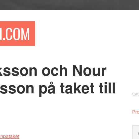
N.COM
iksson och Nour
Pr
si
lsson på taket till
Pre
Sö
på