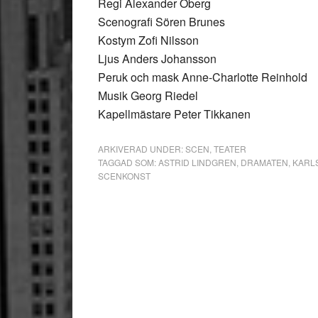
Regi Alexander Öberg
Scenografi Sören Brunes
Kostym Zofi Nilsson
Ljus Anders Johansson
Peruk och mask Anne-Charlotte Reinhold
Musik Georg Riedel
Kapellmästare Peter Tikkanen
ARKIVERAD UNDER:
SCEN
,
TEATER
TAGGAD SOM:
ASTRID LINDGREN
,
DRAMATEN
,
KARL
SCENKONST