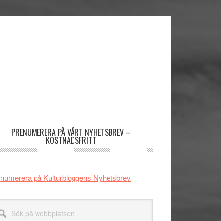
imärt
dofält
PRENUMERERA PÅ VÅRT NYHETSBREV –
KOSTNADSFRITT
numerera på Kulturbloggens Nyhetsbrev
k