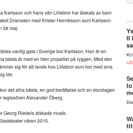
web
ka Karlsson och hans vän Lillebror har älskats av barn
 taket Dramaten med Krister Henriksson som Karlsson
n 28 maj.
Ys
II
s
alldeles vanlig gata i Sverige bor Karlsson. Han är en
KU
na bästa år med en liten propeller på ryggen. Med den
Lä
stämmer sig för att landa hos Lillebror som bor med sina
g likt.
Se
to
or det allra bästa, en god berättelse och en storslagen
me
er regissören Alexander Öberg.
Den
ör Georg Riedels älskade musik.
Wa
tadsteater våren 2015.
ti