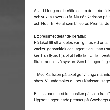
Astrid Lindgrens berättelse om den rebellis
och vuxna i över 60 år. Nu når Karlsson på
och Nour El Refai som Lillebror. Premiär de
Ett pressmeddelande berättar:
På taket till ett alldeles vanligt hus vid en 
vacker, genomklok och lagom tjock man i si
kan han flyga, hjälpligt i alla fall… Han be
föräldrar och två syskon. Sen blir ingenting si
– Med Karlsson på taket ger vi unga människ
show. Vi undersöker djupet i Karlsson, säg
Ett jazzband med tre musiker på scen framf
Uppsättningen hade premiär på Göteborgs S