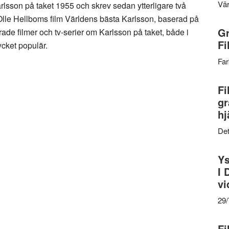
Vär
rlsson på taket 1955 och skrev sedan ytterligare två
le Hellboms film Världens bästa Karlsson, baserad på
Gr
ade filmer och tv-serier om Karlsson på taket, både i
Fi
cket populär.
Far
Fi
gr
hj
Det
Ys
I 
vi
29
Fi