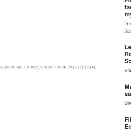
fa
my
Tru
me
Le
Ro
Sc
SSON PÅ TAKET
,
KRISTER HENRIKSSON
,
NOUR EL REFAI
,
Eft
Ma
så
Un
Fi
Ed