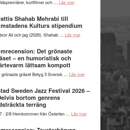
om
ldspremiärer, kortfilmer och …
Läs mer
X-
samarbeten
Way
Files:
Out
attis Shahab Mehrabi till
I
West
lmstadens Kulturs stipendium
Want
presenterar
to
om
bror Ali och jag (2026). Shahab …
Läs mer
19
Believe
Grattis
nya
–
Shahab
lmrecension: Det grönaste
titlar
Vrach
Mehrabi
äset – en humoristisk och
i
Frankenshtey
till
ärtevarm lättsam kompott
årets
–
Filmstadens
filmprogram
med
om
 grönaste gräset Betyg 3 Svensk …
Läs mer
Kulturs
Fox
Filmrecension:
stipendium
Mulder
Det
tad Sweden Jazz Festival 2026 –
och
grönaste
Delvis bortom genrens
Dana
gräset
dsträckta terräng
Scully
–
om
/7 - 2/8 Hemkommen från Österlen …
Läs mer
en
Ystad
humoristisk
Sweden
lmrecension: Trustorhärvan –
och