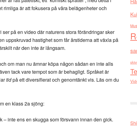
är rätt patetiskt, ett ”komiskt sprattel”, med detta i
Hå
 rimliga är att fokusera på våra belägenheter och
Kul
Mus
vi ser på en video där naturens stora förändringar sker
R
i en uppskruvad hastighet som får årstiderna att växla på
särskilt när den inte är långsam.
sa
skiv
 och om man nu ämnar köpa någon sådan en inte alls
Te
även tack vare tempot som är behagligt. Språket är
lar
tid
på ett diversifierat och genomtänkt vis. Läs om du
Vid
om en klass 2a sjöng:
k – inte ens en skugga som försvann innan den gick.
Shi