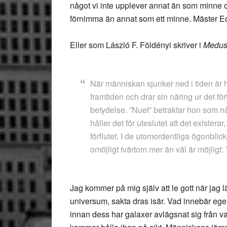
något vi inte upplever annat än som minne 
förnimma än annat som ett minne. Mäster Ec
Eller som
László F. Földényi
skriver i
Medus
När människan sjunker ned i tiden är ho
framtiden och drar sin näring ur det förf
betydelse. ”Nuet” betraktar hon som nå
håller det för uteslutet att det existerar,
förflutet. I de utomordentliga ögonblicke
omöjligt tvärtom mer än väl är möjligt: ’
Jag kommer på mig själv att le gott när jag lä
universum, sakta dras isär. Vad innebär ege
innan dess har galaxer avlägsnat sig från 