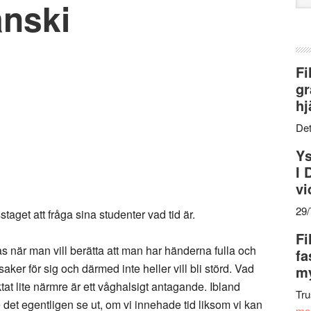
anski
web
Fi
gr
hj
Det
Ys
I 
vi
29
aget att fråga sina studenter vad tid är.
Fi
as när man vill berätta att man har händerna fulla och
fa
aker för sig och därmed inte heller vill bli störd. Vad
my
tat lite närmre är ett våghalsigt antagande. Ibland
Tru
e det egentligen se ut, om vi innehade tid liksom vi kan
me