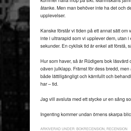
kommer hålla ihop på sikt. Människans jämmer 
åtanke. Men man behöver inte ha det och det
upplevelser.
Kanske förstår vi tiden på ett annat sätt om 
inte i ultrarapid som vi upplever dem, utan 
sekunder. En cyklisk tid är enkel att förstå, 
Hur som haver, så är Rüdigers bok läsvärd
oäven julklapp. Främst för dess bredd, men 
både lättillgängligt och kärnfullt och behand
har – tid.
Jag vill avsluta med ett stycke ur en sång s
Ingenting kommer undan örnens skarpa blic
ARKIVERAD UNDER:
BOKRECENSION
,
RECENSION