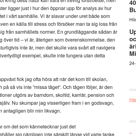
t kring dess natur kan vara en trevlig förströelse, men
40
ter ligger just i hur den öppnar upp för analys av hur
B
t i vårt samhälle. Vi är slavar under uret både som
Hös
en en källa till stress och försöker man ta sig loss från
U
sig från samhällets normer. En grundläggande sådan är
oc
ing över tid – vi är, återigen som överenskommelse, den
år
urligtvis inte är, men det skulle vara svårt att navigera
Mi
t övertydligt exempel, skulle inte fungera utan detta
24-
ppväxt fick jag ofta höra att när det kom till skolan,
h på så vis inte ”missa tåget”. Och tågen följer, är den
ationer utgörs av barndom, skoltid, karriär, pension och
Här
 själv. Nu skumpar jag visserligen fram i en godsvagn,
antagligen blir min likvagn.
r om det som kännetecknar just det
..
åller sig nämligen inte särskilt länge vid varje tanke