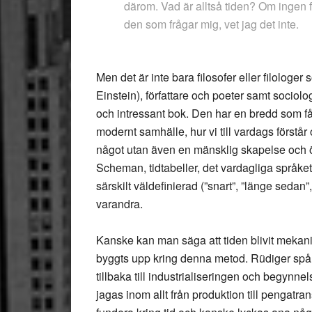
därom. Vad är alltså tiden? Om ingen fr
den som frågar mig, vet jag det inte.
Men det är inte bara filosofer eller filologer 
Einstein), författare och poeter samt sociolo
och intressant bok. Den har en bredd som får 
modernt samhälle, hur vi till vardags förstår o
något utan även en mänsklig skapelse och ö
Scheman, tidtabeller, det vardagliga språket
särskilt väldefinierad (”snart”, ”länge sedan
varandra.
Kanske kan man säga att tiden blivit mekanis
byggts upp kring denna metod. Rüdiger spår
tillbaka till industrialiseringen och begynn
jagas inom allt från produktion till pengatr