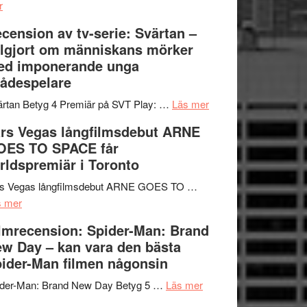
om
Edge
r
Nu
–
cension av tv-serie: Svärtan –
börjar
rolig
lgjort om människans mörker
valet
och
ed imponerande unga
synas
spännande
ådespelare
i
med
tv4
en
om
rtan Betyg 4 Premiär på SVT Play: …
Läs mer
med
Jackie
Recension
rs Vegas långfilmsdebut ARNE
Vem
Chan
av
OES TO SPACE får
kan
i
tv-
rldspremiär i Toronto
styra
storform
serie:
Mauri?
Svärtan
rs Vegas långfilmsdebut ARNE GOES TO …
om
–
s mer
Lars
välgjort
lmrecension: Spider-Man: Brand
Vegas
om
w Day – kan vara den bästa
långfilmsdebut
människans
ider-Man filmen någonsin
ARNE
mörker
GOES
om
med
ider-Man: Brand New Day Betyg 5 …
Läs mer
TO
Filmrecension:
imponerande