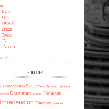
en
Dans
Film
Musikal
Opera
Teater
TV
TV-serier
pnytt
ETIKETTER
k
Böcker
Bokrecension
Deckare
Debaser
Dans
Dramaten
Filmkritik
umentär
ekonomi
ilmrecension
Göteborg
Hultsfred