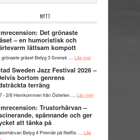
bplatsen
NYTT
lmrecension: Det grönaste
äset – en humoristisk och
ärtevarm lättsam kompott
om
 grönaste gräset Betyg 3 Svensk …
Läs mer
Filmrecension:
tad Sweden Jazz Festival 2026 –
Det
Delvis bortom genrens
grönaste
dsträckta terräng
gräset
–
om
/7 - 2/8 Hemkommen från Österlen …
Läs mer
en
Ystad
lmrecension: Trustorhärvan –
humoristisk
Sweden
scinerande, spännande och ger
och
Jazz
cket att tänka på
hjärtevarm
Festival
lättsam
2026
storhärvan Betyg 4 Premiär på Netflix …
Läs
om
kompott
–
r