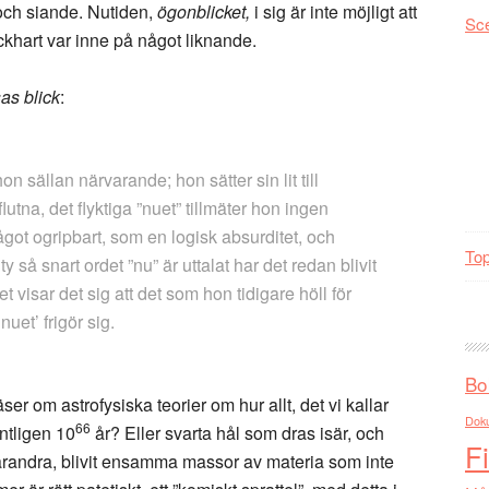
och siande. Nutiden,
ögonblicket,
i sig är inte möjligt att
Sc
khart var inne på något liknande.
as blick
:
n sällan närvarande; hon sätter sin lit till
lutna, det flyktiga ”nuet” tillmäter hon ingen
got ogripbart, som en logisk absurditet, och
Top
 ty så snart ordet ”nu” är uttalat har det redan blivit
t visar det sig att det som hon tidigare höll för
nuet’ frigör sig.
Bo
ser om astrofysiska teorier om hur allt, det vi kallar
Dok
66
ntligen 10
år? Eller svarta hål som dras isär, och
F
varandra, blivit ensamma massor av materia som inte