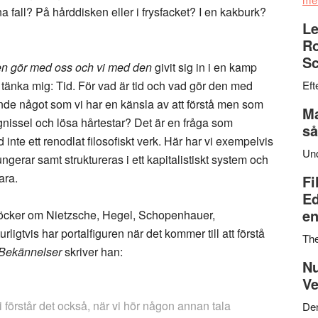
 fall? På hårddisken eller i frysfacket? I en kakburk?
Le
Ro
Sc
en gör med oss och vi med den
givit sig in i en kamp
tänka mig: Tid. För vad är tid och vad gör den med
Eft
nde något som vi har en känsla av att förstå men som
Ma
dgnissel och lösa hårtestar? Det är en fråga som
så
 inte ett renodlat filosofiskt verk. Här har vi exempelvis
Un
ungerar samt struktureras i ett kapitalistiskt system och
ara.
Fi
Ed
en
böcker om Nietzsche, Hegel, Schopenhauer,
ligtvis har portalfiguren när det kommer till att förstå
Th
Bekännelser
skriver han:
Nu
Ve
 Vi förstår det också, när vi hör någon annan tala
Den