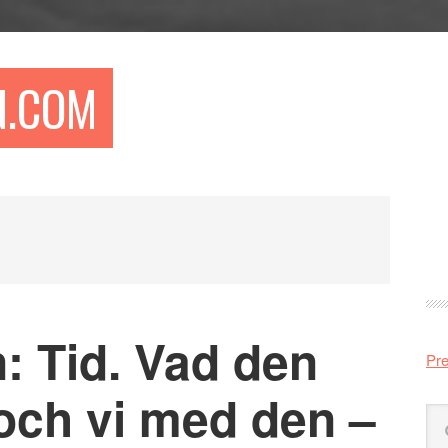
N.COM
Pr
si
: Tid. Vad den
Pre
och vi med den –
Sö
på