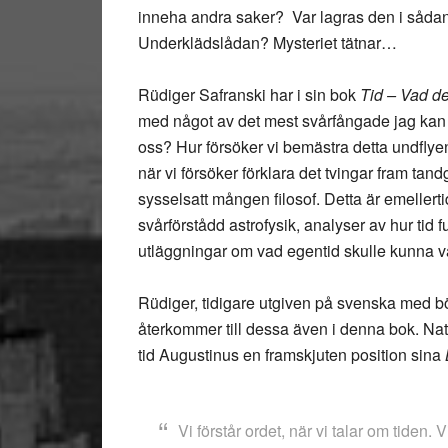
inneha andra saker? Var lagras den i sådana
Underklädslådan? Mysteriet tätnar…
Rüdiger Safranski
har i sin bok
Tid – Vad d
med något av det mest svårfångade jag kan 
oss? Hur försöker vi bemästra detta undflye
när vi försöker förklara det tvingar fram tan
sysselsatt mången filosof. Detta är emellertid
svårförstådd astrofysik, analyser av hur tid f
utläggningar om vad egentid skulle kunna v
Rüdiger, tidigare utgiven på svenska med 
återkommer till dessa även i denna bok. Natur
tid Augustinus en framskjuten position sina
Vi förstår ordet, när vi talar om tiden.