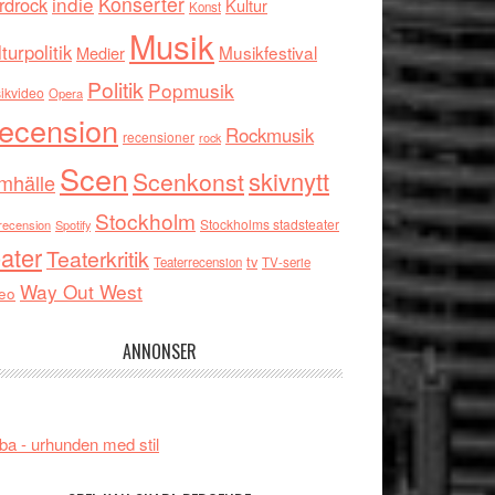
indie
Konserter
rdrock
Kultur
Konst
Musik
turpolitik
Musikfestival
Medier
Politik
Popmusik
ikvideo
Opera
ecension
Rockmusik
recensioner
rock
Scen
skivnytt
Scenkonst
mhälle
Stockholm
Stockholms stadsteater
recension
Spotify
ater
Teaterkritik
tv
Teaterrecension
TV-serie
Way Out West
eo
ANNONSER
ba - urhunden med stil