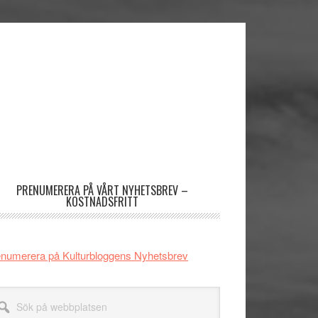
imärt
dofält
PRENUMERERA PÅ VÅRT NYHETSBREV –
KOSTNADSFRITT
numerera på Kulturbloggens Nyhetsbrev
k