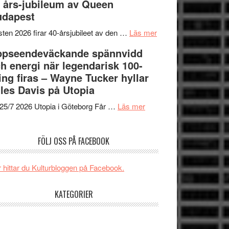
 års-jubileum av Queen
SPACE
Spider-
unga
udapest
får
Man:
skådespelare
världspremiär
Brand
om
ten 2026 firar 40-årsjubileet av den …
Läs mer
i
New
40
ppseendeväckande spännvidd
Toronto
Day
års-
h energi när legendarisk 100-
–
jubileum
ing firas – Wayne Tucker hyllar
kan
av
les Davis på Utopia
vara
Queen
om
den
Budapest
25/7 2026 Utopia i Göteborg Får …
Läs mer
Uppseendeväckande
bästa
spännvidd
Spider-
FÖLJ OSS PÅ FACEBOOK
och
Man
energi
filmen
när
någonsin
 hittar du Kulturbloggen på Facebook.
legendarisk
100-
KATEGORIER
åring
firas
–