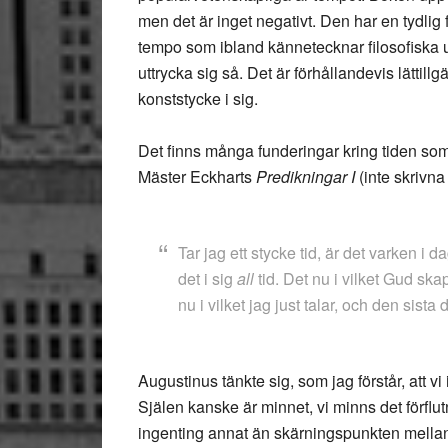
men det är inget negativt. Den har en tydlig
tempo som ibland kännetecknar filosofiska u
uttrycka sig så. Det är förhållandevis lättill
konststycke i sig.
Det finns många funderingar kring tiden som 
Mäster Eckharts
Predikningar I
(inte skrivn
Tar jag ett stycke tid, är det varken i da
det i sig
all
tid. Det nu i vilket Gud ska
nu i vilket jag just talar, och den sista
Augustinus tänkte sig, som jag förstår, att vi 
Själen kanske är minnet, vi minns det förflu
ingenting annat än skärningspunkten mellan d