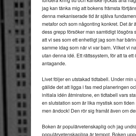
fundera kring tid och kanske lyckas ana någo
jag kan tänka mig att bokens främsta förtjäns
denna mekaniserade tid är själva fundamente
metafor och som någonting konkret. Det är äv
dess grepp försöker man samtidigt lösgöra 
att vi ses som ett enhetligt jag som har bär
samme idag som när vi var barn. Vilket vi nat
utan denna idé. Ett rättssystem, för att ta et
antagande.
Livet följer en utstakad tidtabell. Under min u
gällde det att ligga i fas med planeringen oc
initiala idén åtminstone, en tidtabell vars st
en slutstation som är lika mystisk som tiden
men ändock! Den rör sig framåt även om den 
Boken är populärvetenskaplig och jag undra
populärvetenskapliga är tempot. Boken uppeh