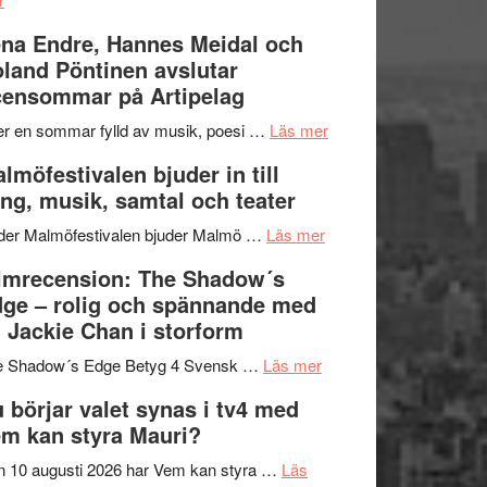
Filmrecension:
I
na Endre, Hannes Meidal och
Trustorhärvan
Delvis
land Pöntinen avslutar
–
bortom
ensommar på Artipelag
fascinerande,
genrens
spännande
vidsträckta
om
er en sommar fylld av musik, poesi …
Läs mer
och
terräng
Lena
lmöfestivalen bjuder in till
ger
Endre,
ng, musik, samtal och teater
mycket
Hannes
att
om
Meidal
der Malmöfestivalen bjuder Malmö …
Läs mer
tänka
Malmöfestivalen
och
lmrecension: The Shadow´s
på
bjuder
Roland
ge – rolig och spännande med
in
Pöntinen
 Jackie Chan i storform
till
avslutar
om
sång,
Scensommar
e Shadow´s Edge Betyg 4 Svensk …
Läs mer
Filmrecension:
musik,
på
 börjar valet synas i tv4 med
The
samtal
Artipelag
m kan styra Mauri?
Shadow
och
´s
teater
 10 augusti 2026 har Vem kan styra …
Läs