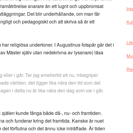
 framåtrörelse snarare än ett lugnt och uppbromsat
Int
tläggningar. Det blir underhållande, om man får
gängligt och pedagogiskt och att skriva så är ett
Kul
Lit
har religiösa undertoner. I Augustinus fotspår går det i
a av Mäster själv utan nedskrivna av lyssnare) läsa
Mu
Re
g eller i går. Tar jag emellertid ett
nu,
inbegriper
pade världen, det ligger lika nära den tid som det
 dagen i detta nu är lika nära den dag som var i går.
i
själen
kunde fånga både då-, nu- och framtiden.
tna och funderar kring det framtida. Kanske är nuet
et förflutna och det ännu icke inträffade. Är tiden