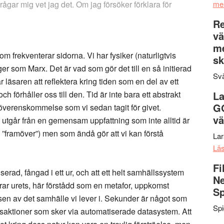
ågar mig vet jag det. Om jag försöker förklara för
me
Re
vä
m
som frekventerar sidorna. Vi har fysiker (naturligtvis
sk
ger som Marx. Det är vad som gör det till en så initierad
Svä
läsaren att reflektera kring tiden som en del av ett
ch förhåller oss till den. Tid är inte bara ett abstrakt
La
G
verenskommelse som vi sedan tagit för givet.
vä
 utgår från en gemensam uppfattning som inte alltid är
”, ”framöver”) men som ändå gör att vi kan förstå
La
Lä
Fi
erad, fångad i ett ur, och att ett helt samhällssystem
Ne
ar urets, här förstådd som en metafor, uppkomst
Sp
elsen av det samhälle vi lever i. Sekunder är något som
Sp
ansaktioner som sker via automatiserade datasystem. Att