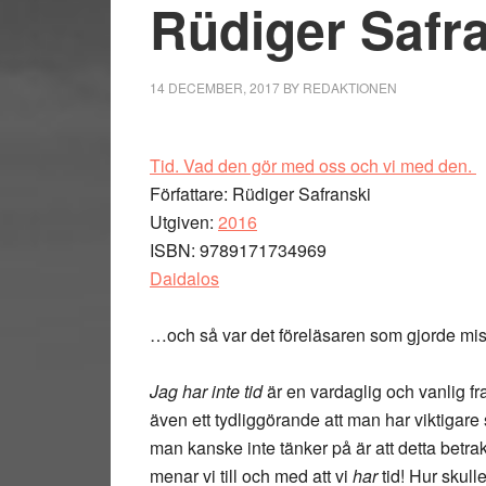
Rüdiger Safr
14 DECEMBER, 2017
BY
REDAKTIONEN
Tid. Vad den gör med oss och vi med den.
Författare: Rüdiger Safranski
Utgiven:
2016
ISBN: 9789171734969
Daidalos
…och så var det föreläsaren som gjorde misst
Jag har inte tid
är en vardaglig och vanlig fr
även ett tydliggörande att man har viktigare s
man kanske inte tänker på är att detta betrak
menar vi till och med att vi
har
tid! Hur skull