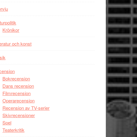
Wayne
ervju
Tucker
hyllar
turpolitik
Miles
Krönikor
Davis
teratur och konst
på
Utopia
sik
cension
Bokrecension
Dans recension
Filmrecension
Operarecension
Recension av TV-serier
Skivrecensioner
Spel
Teaterkritik