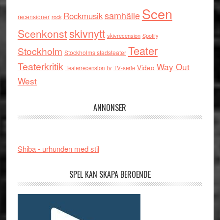
Scen
samhälle
Rockmusik
recensioner
rock
skivnytt
Scenkonst
skivrecension
Spotify
Teater
Stockholm
Stockholms stadsteater
Teaterkritik
Way Out
tv
Video
Teaterrecension
TV-serie
West
ANNONSER
Shiba - urhunden med stil
SPEL KAN SKAPA BEROENDE