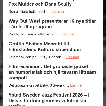
Fox Mulder och Dana Scully
en
Festiva
om
helt
2026
Den officiella trailern och …
Läs mer
Se
lysande
–
Way Out West presenterar 19 nya titlar
trailern
kväll
II
i årets filmprogram
för
Internat
The
om
storhet
Världspremiärer, kortfilmer och …
Läs mer
X-
Way
och
Grattis Shahab Mehrabi till
Files:
Out
samarb
Filmstadens Kulturs stipendium
I
West
Want
presenterar
om
Farbror Ali och jag (2026). Shahab …
Läs mer
to
19
Grattis
Filmrecension: Det grönaste gräset –
Believe
nya
Shahab
en humoristisk och hjärtevarm lättsam
–
titlar
Mehrabi
kompott
Vrach
i
till
Frankenshtey
årets
Filmstadens
om
Det grönaste gräset Betyg 3 Svensk …
Läs mer
–
filmprogram
Kulturs
Filmrecension:
Ystad Sweden Jazz Festival 2026 – I
med
stipendium
Det
Delvis bortom genrens vidsträckta
Fox
grönaste
terräng