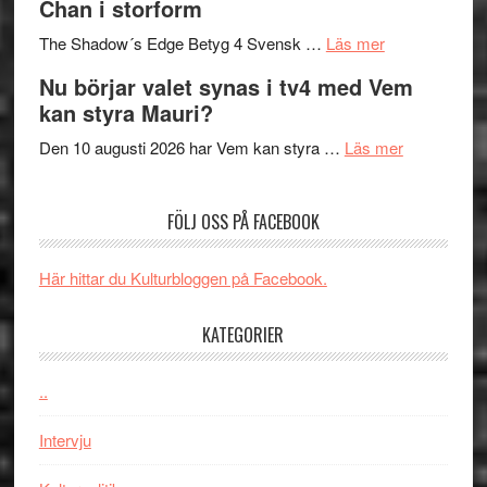
Chan i storform
till
avslutar
om
sång,
Scensommar
The Shadow´s Edge Betyg 4 Svensk …
Läs mer
Filmrecension
musik,
på
Nu börjar valet synas i tv4 med Vem
The
samtal
Artipelag
kan styra Mauri?
Shadow
och
´s
teater
om
Den 10 augusti 2026 har Vem kan styra …
Läs mer
Edge
Nu
–
börjar
FÖLJ OSS PÅ FACEBOOK
rolig
valet
och
synas
spännande
i
Här hittar du Kulturbloggen på Facebook.
med
tv4
en
med
KATEGORIER
Jackie
Vem
Chan
kan
..
i
styra
storform
Mauri?
Intervju