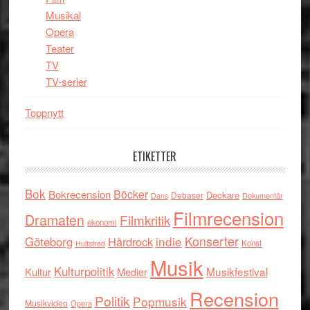
Musikal
Opera
Teater
TV
TV-serier
Toppnytt
ETIKETTER
Bok
Böcker
Bokrecension
Deckare
Debaser
Dokumentär
Dans
Filmrecension
Dramaten
Filmkritik
ekonomi
indie
Konserter
Göteborg
Hårdrock
Konst
Hultsfred
Musik
Kulturpolitik
Musikfestival
Kultur
Medier
Recension
Politik
Popmusik
Musikvideo
Opera