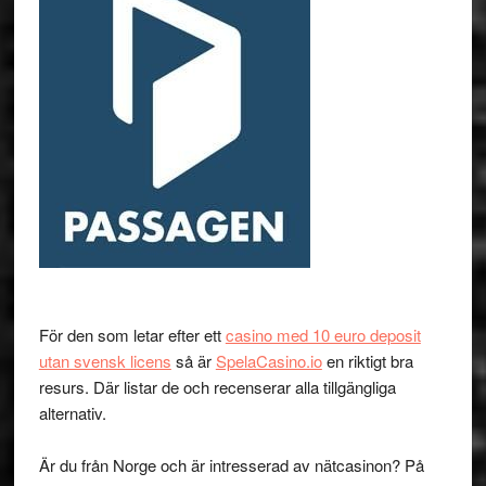
För den som letar efter ett
casino med 10 euro deposit
utan svensk licens
så är
SpelaCasino.io
en riktigt bra
resurs. Där listar de och recenserar alla tillgängliga
alternativ.
Är du från Norge och är intresserad av nätcasinon? På