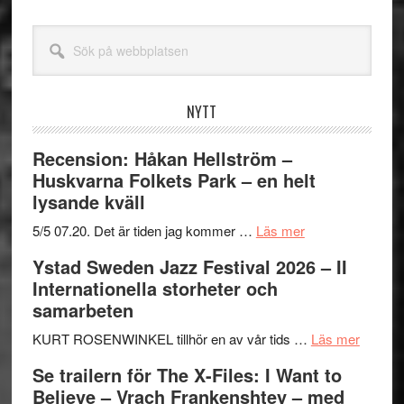
Sök
på
webbplatsen
NYTT
Recension: Håkan Hellström –
Huskvarna Folkets Park – en helt
lysande kväll
om
5/5 07.20. Det är tiden jag kommer …
Läs mer
Recension:
Ystad Sweden Jazz Festival 2026 – II
Håkan
Internationella storheter och
Hellström
samarbeten
–
Huskvarna
om
KURT ROSENWINKEL tillhör en av vår tids …
Läs mer
Folkets
Ystad
Se trailern för The X-Files: I Want to
Park
Swede
Believe – Vrach Frankenshtey – med
–
Jazz