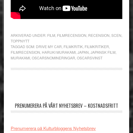
ARKIVERAD UNDER:
FILM
,
FILMRECENSION
,
RECENSION
,
SCEN
,
TOPPNYTT
TAGGAD SOM:
DRIVE MY CAR
,
FILMKRITIK
,
FILMKRITIKER
,
FILMRECENSION
,
HARUKI MURAKAMI
,
JAPAN
,
JAPANSK FILM
,
MURAKAMI
,
OSCARSNOMINERINGAR
,
OSCARSVINST
Primärt
sidofält
PRENUMERERA PÅ VÅRT NYHETSBREV – KOSTNADSFRITT
Prenumerera på Kulturbloggens Nyhetsbrev