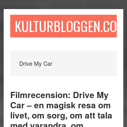
Hoppa
Hoppa
Hoppa
till
till
till
huvudinnehåll
det
sidfot
KULTURBLOGGEN.COM
primära
sidofältet
Drive My Car
Filmrecension: Drive My
Car – en magisk resa om
livet, om sorg, om att tala
med varandra, om