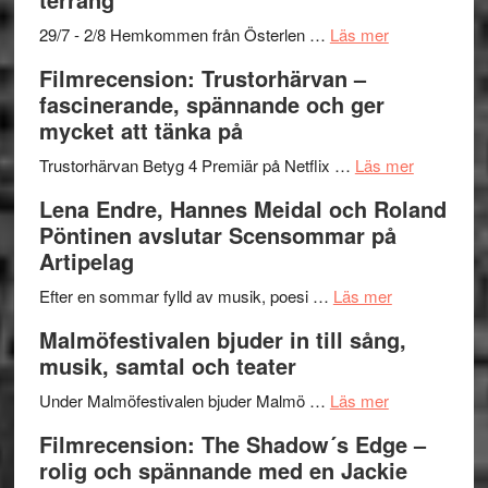
Mulder
gräset
och
–
om
29/7 - 2/8 Hemkommen från Österlen …
Läs mer
Dana
en
Ystad
Filmrecension: Trustorhärvan –
Scully
humoristisk
Sweden
fascinerande, spännande och ger
och
Jazz
mycket att tänka på
hjärtevarm
Festival
lättsam
2026
om
Trustorhärvan Betyg 4 Premiär på Netflix …
Läs mer
kompott
–
Filmrecens
Lena Endre, Hannes Meidal och Roland
I
Trustorhä
Pöntinen avslutar Scensommar på
Delvis
–
Artipelag
bortom
fascineran
genrens
om
spännand
Efter en sommar fylld av musik, poesi …
Läs mer
vidsträckta
Lena
och
Malmöfestivalen bjuder in till sång,
terräng
Endre,
ger
musik, samtal och teater
Hannes
mycket
om
Meidal
att
Under Malmöfestivalen bjuder Malmö …
Läs mer
Malmöfestiva
och
tänka
Filmrecension: The Shadow´s Edge –
bjuder
Roland
på
rolig och spännande med en Jackie
in
Pöntinen