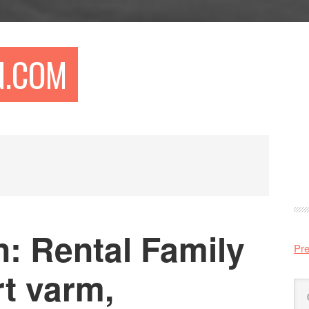
N.COM
Pr
si
: Rental Family
Pre
t varm,
Sö
på