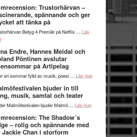
Dana
en
Ystad
lmrecension: Trustorhärvan –
Scully
humoristisk
Sweden
scinerande, spännande och ger
och
Jazz
cket att tänka på
hjärtevarm
Festival
lättsam
2026
storhärvan Betyg 4 Premiär på Netflix …
Läs
om
kompott
–
r
Filmrecension:
I
na Endre, Hannes Meidal och
Trustorhärvan
Delvis
land Pöntinen avslutar
–
bortom
ensommar på Artipelag
fascinerande,
genrens
spännande
vidsträckta
om
er en sommar fylld av musik, poesi …
Läs mer
och
terräng
Lena
lmöfestivalen bjuder in till
ger
Endre,
ng, musik, samtal och teater
mycket
Hannes
att
om
Meidal
der Malmöfestivalen bjuder Malmö …
Läs mer
tänka
Malmöfestivalen
och
lmrecension: The Shadow´s
på
bjuder
Roland
ge – rolig och spännande med
in
Pöntinen
 Jackie Chan i storform
till
avslutar