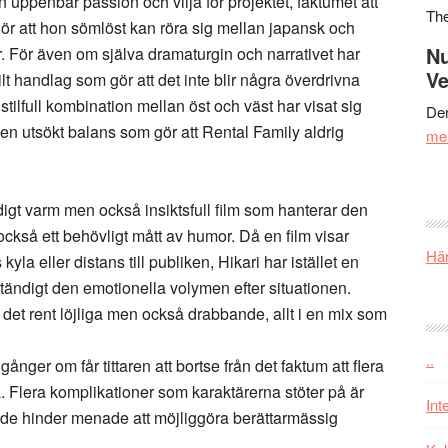
 uppenbar passion och vilja för projektet, faktumet att
Th
gör att hon sömlöst kan röra sig mellan japansk och
Nu
. För även om själva dramaturgin och narrativet har
Ve
tilt handlag som gör att det inte blir några överdrivna
stilfull kombination mellan öst och väst har visat sig
Den
en utsökt balans som gör att Rental Family aldrig
me
igt varm men också insiktsfull film som hanterar den
så ett behövligt mått av humor. Då en film visar
Här
yla eller distans till publiken, Hikari har istället en
 ständigt den emotionella volymen efter situationen.
t det rent löjliga men också drabbande, allt i en mix som
..
nger om får tittaren att bortse från det faktum att flera
a. Flera komplikationer som karaktärerna stöter på är
Int
de hinder menade att möjliggöra berättarmässig