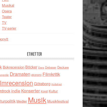
Musikal
Opera
Teater
TV
TV-serier
pnytt
ETIKETTER
k
Böcker
Bokrecension
Deckare
Debaser
Dans
Dramaten
Filmkritik
umentär
ekonomi
ilmrecension
Göteborg
Hultsfred
indie
Konserter
rdrock
Kultur
Konst
Musik
turpolitik
Musikfestival
Medier