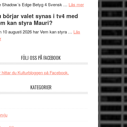
om
sång,
Scensommar
e Shadow´s Edge Betyg 4 Svensk …
Läs mer
Filmrecension:
musik,
på
 börjar valet synas i tv4 med
The
samtal
Artipelag
m kan styra Mauri?
Shadow
och
´s
teater
 10 augusti 2026 har Vem kan styra …
Läs
om
Edge
r
Nu
–
börjar
rolig
FÖLJ OSS PÅ FACEBOOK
valet
och
synas
spännande
i
med
 hittar du Kulturbloggen på Facebook.
tv4
en
med
Jackie
KATEGORIER
Vem
Chan
kan
i
styra
storform
Mauri?
ervju