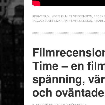
ARKIVERAD UNDER:
FILM
,
FILMRECENSION
,
RECENS
TAGGAD SOM:
FILMKRITIK
,
FILMRECENSION
,
HIKARI
,
Filmrecensio
Time – en film
spänning, vä
och oväntade
8 JULI, 2025
BY
ROSEMARI SÖDERGREN