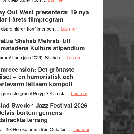
–
Se
kväll
y Out West presenterar 19 nya
II
trailern
tlar i årets filmprogram
Internationella
för
storheter
The
om
ldspremiärer, kortfilmer och …
Läs mer
och
X-
Way
attis Shahab Mehrabi till
samarbeten
Files:
Out
lmstadens Kulturs stipendium
I
West
Want
presenterar
om
bror Ali och jag (2026). Shahab …
Läs mer
to
19
Grattis
lmrecension: Det grönaste
Believe
nya
Shahab
äset – en humoristisk och
–
titlar
Mehrabi
ärtevarm lättsam kompott
Vrach
i
till
Frankenshtey
årets
Filmstadens
om
 grönaste gräset Betyg 3 Svensk …
Läs mer
–
filmprogram
Kulturs
Filmrecension:
tad Sweden Jazz Festival 2026 –
med
stipendium
Det
Delvis bortom genrens
Fox
grönaste
dsträckta terräng
Mulder
gräset
och
–
om
/7 - 2/8 Hemkommen från Österlen …
Läs mer