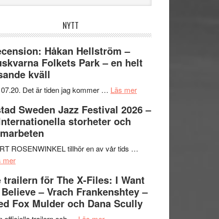
bplatsen
NYTT
cension: Håkan Hellström –
skvarna Folkets Park – en helt
sande kväll
om
 07.20. Det är tiden jag kommer …
Läs mer
Recension:
tad Sweden Jazz Festival 2026 –
Håkan
 Internationella storheter och
Hellström
amarbeten
–
Huskvarna
RT ROSENWINKEL tillhör en av vår tids …
om
Folkets
s mer
Ystad
Park
 trailern för The X-Files: I Want
Sweden
–
 Believe – Vrach Frankenshtey –
Jazz
en
d Fox Mulder och Dana Scully
Festival
helt
2026
om
lysande
 officiella trailern och …
Läs mer