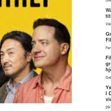
Wa
ti
Vär
Gr
Fi
Far
Fi
gr
hj
Det
Ys
I 
vi
29