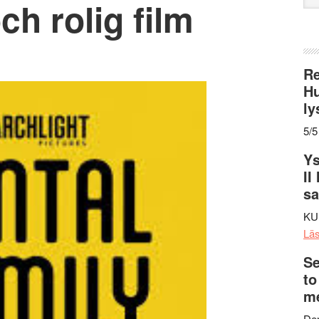
h rolig film
web
Re
Hu
ly
5/5
Ys
II
s
KU
Lä
Se
to
me
Den