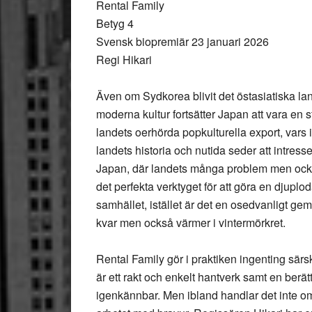
Rental Family
Betyg 4
Svensk biopremiär 23 januari 2026
Regi Hikari
Även om Sydkorea blivit det östasiatiska 
moderna kultur fortsätter Japan att vara en 
landets oerhörda popkulturella export, vars i
landets historia och nutida seder att intres
Japan, där landets många problem men också
det perfekta verktyget för att göra en djup
samhället, istället är det en osedvanligt ge
kvar men också värmer i vintermörkret.
Rental Family gör i praktiken ingenting särski
är ett rakt och enkelt hantverk samt en berätt
igenkännbar. Men ibland handlar det inte om