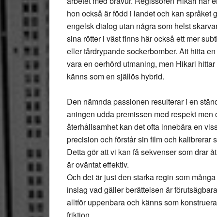
arbetet med bravur. Regissören Hikari har en
hon också är född i landet och kan språket 
engelsk dialog utan några som helst skarvar
sina rötter i väst finns här också ett mer sub
eller tårdrypande sockerbomber. Att hitta en 
vara en oerhörd utmaning, men Hikari hittar 
känns som en själlös hybrid.
Den nämnda passionen resulterar i en ständ
aningen udda premissen med respekt men ock
återhållsamhet kan det ofta innebära en viss k
precision och förstår sin film och kalibrerar
Detta gör att vi kan få sekvenser som drar å
är oväntat effektiv.
Och det är just den starka regin som många gå
inslag vad gäller berättelsen är förutsägbar
alltför uppenbara och känns som konstruera
friktion.