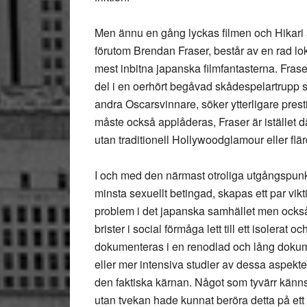
Men ännu en gång lyckas filmen och Hikari 
förutom Brendan Fraser, består av en rad lo
mest inbitna japanska filmfantasterna. Frase
del i en oerhört begåvad skådespelartrupp som
andra Oscarsvinnare, söker ytterligare pres
måste också applåderas, Fraser är istället 
utan traditionell Hollywoodglamour eller flär
I och med den närmast otroliga utgångspunk
minsta sexuellt betingad, skapas ett par vik
problem i det japanska samhället men också
brister i social förmåga lett till ett isolerat
dokumenteras i en renodlad och lång dokume
eller mer intensiva studier av dessa aspekter.
den faktiska kärnan. Något som tyvärr känn
utan tvekan hade kunnat beröra detta på et