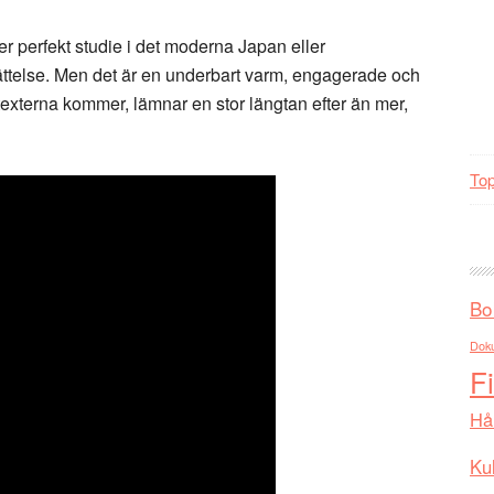
er perfekt studie i det moderna Japan eller
rättelse. Men det är en underbart varm, engagerade och
ertexterna kommer, lämnar en stor längtan efter än mer,
Top
Bo
Dok
F
Hå
Kul