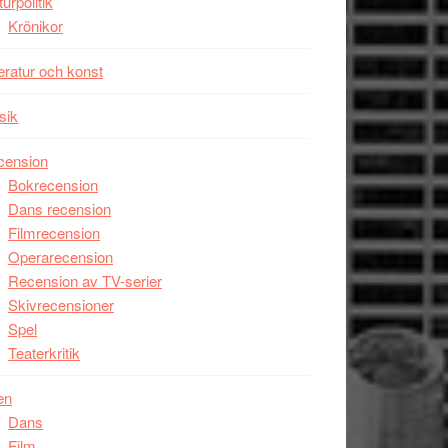
turpolitik
Krönikor
teratur och konst
sik
cension
Bokrecension
Dans recension
Filmrecension
Operarecension
Recension av TV-serier
Skivrecensioner
Spel
Teaterkritik
en
Dans
Film