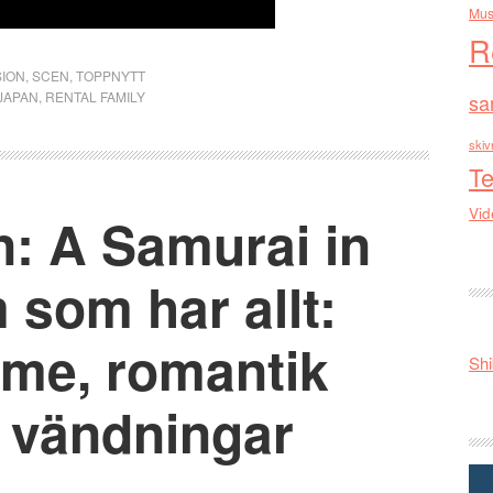
Mus
R
ION
,
SCEN
,
TOPPNYTT
JAPAN
,
RENTAL FAMILY
sa
skiv
Te
Vid
n: A Samurai in
 som har allt:
rme, romantik
Shi
 vändningar