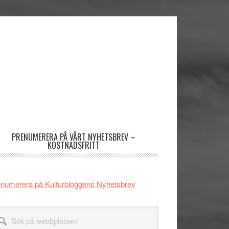
imärt
dofält
PRENUMERERA PÅ VÅRT NYHETSBREV –
KOSTNADSFRITT
numerera på Kulturbloggens Nyhetsbrev
k