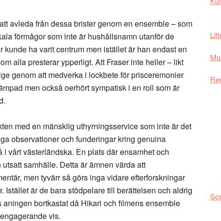
Kul
att avleda från dessa brister genom en ensemble – som
Lit
kala förmågor som inte är hushållsnamn utanför de
r kunde ha varit centrum men istället är han endast en
Mu
 alla presterar ypperligt. Att Fraser inte heller – likt
tige genom att medverka i lockbete för prisceremonier
Re
dämpad men också oerhört sympatisk i en roll som är
d.
ten med en mänsklig uthyrningsservice som inte är det
tiga observationer och funderingar kring genuina
 i vårt västerländska. En plats där ensamhet och
 och utsatt samhälle. Detta är ämnen värda att
ntär, men tyvärr så görs inga vidare efterforskningar
 Istället är de bara stödpelare till berättelsen och aldrig
Sc
s aningen bortkastat då Hikari och filmens ensemble
t engagerande vis.