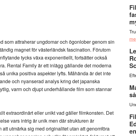
Fi
fa
my
Tru
me
land som attraherar ungdomar och ögonlober genom sin
ständig magnet för västerländsk fascination. Förutom
Le
Ro
nflytande tycks växa exponentiellt, fortsätter också
Sc
sera. Rental Family är ett inlägg gällande det moderna
 unika positiva aspekter lyfts. Måhända är det inte
Eft
lodande och nyanserad analys kring det japanska
Ma
mytlig, varm och djupt underhållande film som stannar
så
Un
lt extraordinärt eller unikt vad gäller filmkonsten. Det
Fi
else vars intrig är unik men där strukturen är
Ed
 att utmärka sig med originalitet utan att genomföra
en