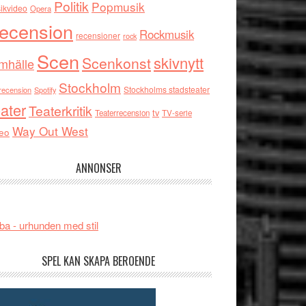
Politik
Popmusik
ikvideo
Opera
ecension
Rockmusik
recensioner
rock
Scen
skivnytt
Scenkonst
mhälle
Stockholm
Stockholms stadsteater
recension
Spotify
ater
Teaterkritik
tv
Teaterrecension
TV-serie
Way Out West
eo
ANNONSER
ba - urhunden med stil
SPEL KAN SKAPA BEROENDE