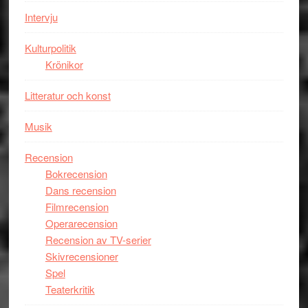
storform
Mauri?
Intervju
Kulturpolitik
Krönikor
Litteratur och konst
Musik
Recension
Bokrecension
Dans recension
Filmrecension
Operarecension
Recension av TV-serier
Skivrecensioner
Spel
Teaterkritik