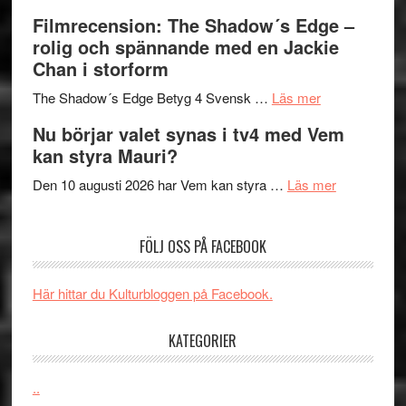
Malmöfestiva
och
tänka
Filmrecension: The Shadow´s Edge –
bjuder
Roland
på
rolig och spännande med en Jackie
in
Pöntinen
Chan i storform
till
avslutar
om
sång,
Scensommar
The Shadow´s Edge Betyg 4 Svensk …
Läs mer
Filmrecension
musik,
på
Nu börjar valet synas i tv4 med Vem
The
samtal
Artipelag
kan styra Mauri?
Shadow
och
´s
teater
om
Den 10 augusti 2026 har Vem kan styra …
Läs mer
Edge
Nu
–
börjar
FÖLJ OSS PÅ FACEBOOK
rolig
valet
och
synas
spännande
i
Här hittar du Kulturbloggen på Facebook.
med
tv4
en
med
KATEGORIER
Jackie
Vem
Chan
kan
..
i
styra