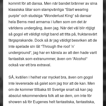
kommit för att dansa. Men när bandet bränner av sina
klassiska låtar som stampvänliga ”Start wearing
purple” och studsiga ”Wonderlust King” så dansar
hela Berns med armarna i luften som om det är
världens undergång, även jag. När det väl blir röjjigt
så gogol ett väldigt roligt band att titta på, fruktansvärt
färgsprakande. Dock så är jag väldigt besviken att de
inte spelade sin låt ”Through the roof ’n’
underground”, jag har en känsla av att den hade varit
fantastisk som extranummer, även om ”Alcohol”
också var ett bra extraval.
SÅ, kvällen i helhet var mycket bra, även om gogol
inte levererade så galet som jag tror att de kan. Men
om de kommer tillbaka till Sverige snart så kan jag
absolut rekommendera folk att se dem, om inte för
showen så för Eugenes helt fantastiska, fantastiska,