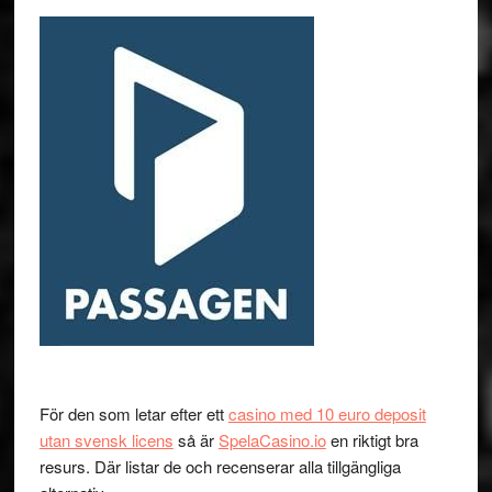
För den som letar efter ett
casino med 10 euro deposit
utan svensk licens
så är
SpelaCasino.io
en riktigt bra
resurs. Där listar de och recenserar alla tillgängliga