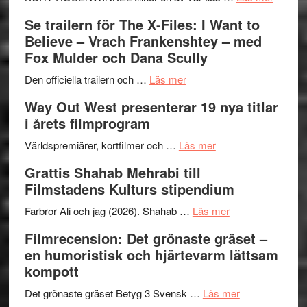
Folkets
Ystad
Se trailern för The X-Files: I Want to
Park
Swede
Believe – Vrach Frankenshtey – med
–
Jazz
Fox Mulder och Dana Scully
en
Festiva
om
helt
2026
Den officiella trailern och …
Läs mer
Se
lysande
–
Way Out West presenterar 19 nya titlar
trailern
kväll
II
i årets filmprogram
för
Internat
The
om
storhet
Världspremiärer, kortfilmer och …
Läs mer
X-
Way
och
Grattis Shahab Mehrabi till
Files:
Out
samarb
Filmstadens Kulturs stipendium
I
West
Want
presenterar
om
Farbror Ali och jag (2026). Shahab …
Läs mer
to
19
Grattis
Filmrecension: Det grönaste gräset –
Believe
nya
Shahab
en humoristisk och hjärtevarm lättsam
–
titlar
Mehrabi
kompott
Vrach
i
till
Frankenshtey
årets
Filmstadens
om
Det grönaste gräset Betyg 3 Svensk …
Läs mer