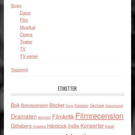
Scen
Dans
Film
Musikal
Opera
Teater
TV
TV-serier
Toppnytt
ETIKETTER
Bok
Böcker
Bokrecension
Deckare
Debaser
Dokumentär
Dans
Filmrecension
Dramaten
Filmkritik
ekonomi
indie
Konserter
Göteborg
Hårdrock
Konst
Hultsfred