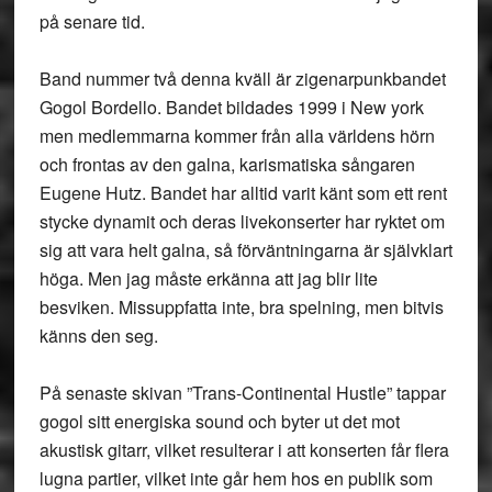
på senare tid.
Band nummer två denna kväll är zigenarpunkbandet
Gogol Bordello. Bandet bildades 1999 i New york
men medlemmarna kommer från alla världens hörn
och frontas av den galna, karismatiska sångaren
Eugene Hutz. Bandet har alltid varit känt som ett rent
stycke dynamit och deras livekonserter har ryktet om
sig att vara helt galna, så förväntningarna är självklart
höga. Men jag måste erkänna att jag blir lite
besviken. Missuppfatta inte, bra spelning, men bitvis
känns den seg.
På senaste skivan ”Trans-Continental Hustle” tappar
gogol sitt energiska sound och byter ut det mot
akustisk gitarr, vilket resulterar i att konserten får flera
lugna partier, vilket inte går hem hos en publik som