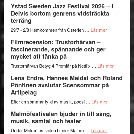
–
filmprogram
Kulturs
Filmrecension:
Ystad Sweden Jazz Festival 2026 – I
med
stipendium
Det
Delvis bortom genrens vidsträckta
Fox
grönaste
terräng
Mulder
gräset
och
–
om
29/7 - 2/8 Hemkommen från Österlen …
Läs mer
Dana
en
Ystad
Filmrecension: Trustorhärvan –
Scully
humoristisk
Sweden
fascinerande, spännande och ger
och
Jazz
mycket att tänka på
hjärtevarm
Festival
lättsam
2026
om
Trustorhärvan Betyg 4 Premiär på Netflix …
Läs mer
kompott
–
Filmrecens
Lena Endre, Hannes Meidal och Roland
I
Trustorhä
Pöntinen avslutar Scensommar på
Delvis
–
Artipelag
bortom
fascineran
genrens
om
spännand
Efter en sommar fylld av musik, poesi …
Läs mer
vidsträckta
Lena
och
Malmöfestivalen bjuder in till sång,
terräng
Endre,
ger
musik, samtal och teater
Hannes
mycket
om
Meidal
att
Under Malmöfestivalen bjuder Malmö …
Läs mer