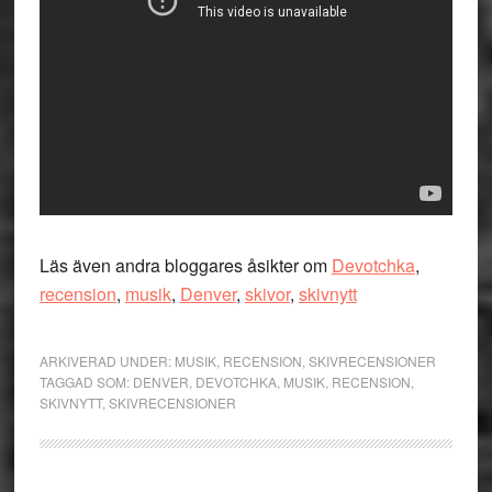
Läs även andra bloggares åsikter om
Devotchka
,
recension
,
musik
,
Denver
,
skivor
,
skivnytt
ARKIVERAD UNDER:
MUSIK
,
RECENSION
,
SKIVRECENSIONER
TAGGAD SOM:
DENVER
,
DEVOTCHKA
,
MUSIK
,
RECENSION
,
SKIVNYTT
,
SKIVRECENSIONER