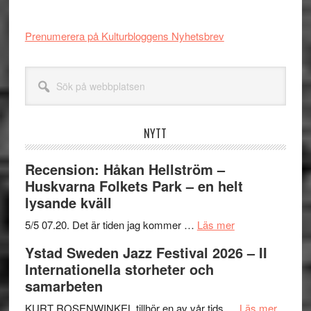
Prenumerera på Kulturbloggens Nyhetsbrev
Sök
på
webbplatsen
NYTT
Recension: Håkan Hellström –
Huskvarna Folkets Park – en helt
lysande kväll
om
5/5 07.20. Det är tiden jag kommer …
Läs mer
Recension:
Ystad Sweden Jazz Festival 2026 – II
Håkan
Internationella storheter och
Hellström
samarbeten
–
Huskvarna
om
KURT ROSENWINKEL tillhör en av vår tids …
Läs mer