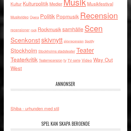
Musik
Kulturpolitik
Musikfestival
Kultur
Medier
Recension
Politik
Popmusik
Musikvideo
Opera
Scen
samhälle
Rockmusik
recensioner
rock
skivnytt
Scenkonst
skivrecension
Spotify
Teater
Stockholm
Stockholms stadsteater
Teaterkritik
Way Out
tv
Video
Teaterrecension
TV-serie
West
ANNONSER
Shiba - urhunden med stil
SPEL KAN SKAPA BEROENDE