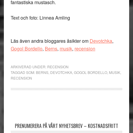
fantastiska mustasch.
Text och foto: Linnea Amling
Läs även andra bloggares åsikter om
Devotchka
,
Gogol Bordello
,
Berns
,
musik
,
recension
ARKIVERAD UNDER:
RECENSION
TAGGAD SOM:
BERNS
,
DEVOTCHKA
,
GOGOL BORDELLO
,
MUSIK
,
RECENSION
Primärt
sidofält
PRENUMERERA PÅ VÅRT NYHETSBREV – KOSTNADSFRITT