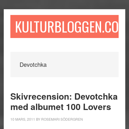
Hoppa
Hoppa
Hoppa
till
till
till
huvudinnehåll
det
sidfot
KULTURBLOGGEN.COM
primära
sidofältet
Devotchka
Skivrecension: Devotchka
med albumet 100 Lovers
10 MARS, 2011
BY
ROSEMARI SÖDERGREN