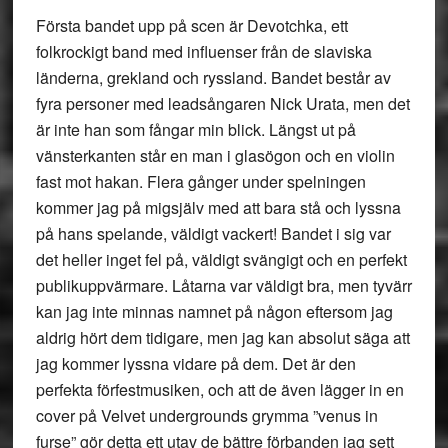
Första bandet upp på scen är Devotchka, ett
folkrockigt band med influenser från de slaviska
länderna, grekland och ryssland. Bandet består av
fyra personer med leadsångaren Nick Urata, men det
är inte han som fångar min blick. Längst ut på
vänsterkanten står en man i glasögon och en violin
fast mot hakan. Flera gånger under spelningen
kommer jag på migsjälv med att bara stå och lyssna
på hans spelande, väldigt vackert! Bandet i sig var
det heller inget fel på, väldigt svängigt och en perfekt
publikuppvärmare. Låtarna var väldigt bra, men tyvärr
kan jag inte minnas namnet på någon eftersom jag
aldrig hört dem tidigare, men jag kan absolut säga att
jag kommer lyssna vidare på dem. Det är den
perfekta förfestmusiken, och att de även lägger in en
cover på Velvet undergrounds grymma ”venus in
furse” gör detta ett utav de bättre förbanden jag sett