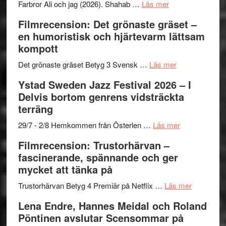
Want
presenterar
om
Farbror Ali och jag (2026). Shahab …
Läs mer
to
19
Grattis
Filmrecension: Det grönaste gräset –
Believe
nya
Shahab
en humoristisk och hjärtevarm lättsam
–
titlar
Mehrabi
kompott
Vrach
i
till
Frankenshtey
årets
Filmstadens
om
Det grönaste gräset Betyg 3 Svensk …
Läs mer
–
filmprogram
Kulturs
Filmrecension:
Ystad Sweden Jazz Festival 2026 – I
med
stipendium
Det
Delvis bortom genrens vidsträckta
Fox
grönaste
terräng
Mulder
gräset
och
–
om
29/7 - 2/8 Hemkommen från Österlen …
Läs mer
Dana
en
Ystad
Filmrecension: Trustorhärvan –
Scully
humoristisk
Sweden
fascinerande, spännande och ger
och
Jazz
mycket att tänka på
hjärtevarm
Festival
lättsam
2026
om
Trustorhärvan Betyg 4 Premiär på Netflix …
Läs mer
kompott
–
Filmrecens
Lena Endre, Hannes Meidal och Roland
I
Trustorhä
Pöntinen avslutar Scensommar på
Delvis
–