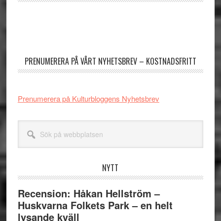
Primärt
sidofält
PRENUMERERA PÅ VÅRT NYHETSBREV – KOSTNADSFRITT
Prenumerera på Kulturbloggens Nyhetsbrev
Sök
på
webbplatsen
NYTT
Recension: Håkan Hellström –
Huskvarna Folkets Park – en helt
lysande kväll