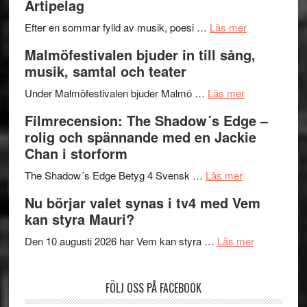
Artipelag
bortom
fascineran
genrens
om
spännand
Efter en sommar fylld av musik, poesi …
Läs mer
vidsträckta
Lena
och
Malmöfestivalen bjuder in till sång,
terräng
Endre,
ger
musik, samtal och teater
Hannes
mycket
om
Meidal
att
Under Malmöfestivalen bjuder Malmö …
Läs mer
Malmöfestiva
och
tänka
Filmrecension: The Shadow´s Edge –
bjuder
Roland
på
rolig och spännande med en Jackie
in
Pöntinen
Chan i storform
till
avslutar
om
sång,
Scensommar
The Shadow´s Edge Betyg 4 Svensk …
Läs mer
Filmrecension
musik,
på
Nu börjar valet synas i tv4 med Vem
The
samtal
Artipelag
kan styra Mauri?
Shadow
och
´s
teater
om
Den 10 augusti 2026 har Vem kan styra …
Läs mer
Edge
Nu
–
börjar
FÖLJ OSS PÅ FACEBOOK
rolig
valet
och
synas