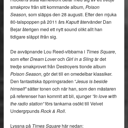
smakprov från sitt kommande album,
Poison
Season,
som släpps den 28 augusti. Efter den mjuka
80-talspoppen på 2011 års
Kaputt
återvänder Dan
Bejar återigen med ett nytt sound olikt allt han
tidigare släppt ifrån sig.
De avväpnande Lou Reed-vibbarna i
Times Square
,
som efter
Dream Lover
och
Girl in a Sling
är det
tredje smakprovet från Destroyers tionde album
Poison Season
, gör det till en omedelbar klassiker.
Den fantastiska öppningsraden ”
Jesus is beside
himself”
sätter tonen och när han, som den mästaren
på referenser han kommit att bli, sjunger
”In love with
the radio station”
förs tankarna osökt till Velvet
Undergrpunds
Rock & Roll
.
Lyssna på
Times Square
här nedan: