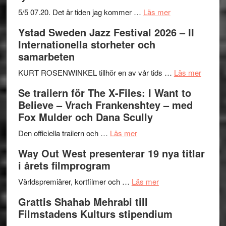
om
5/5 07.20. Det är tiden jag kommer …
Läs mer
Recension:
Ystad Sweden Jazz Festival 2026 – II
Håkan
Internationella storheter och
Hellström
samarbeten
–
Huskvarna
om
KURT ROSENWINKEL tillhör en av vår tids …
Läs mer
Folkets
Ystad
Se trailern för The X-Files: I Want to
Park
Swede
Believe – Vrach Frankenshtey – med
–
Jazz
Fox Mulder och Dana Scully
en
Festiva
om
helt
2026
Den officiella trailern och …
Läs mer
Se
lysande
–
Way Out West presenterar 19 nya titlar
trailern
kväll
II
i årets filmprogram
för
Internat
The
om
storhet
Världspremiärer, kortfilmer och …
Läs mer
X-
Way
och
Grattis Shahab Mehrabi till
Files:
Out
samarb
Filmstadens Kulturs stipendium
I
West