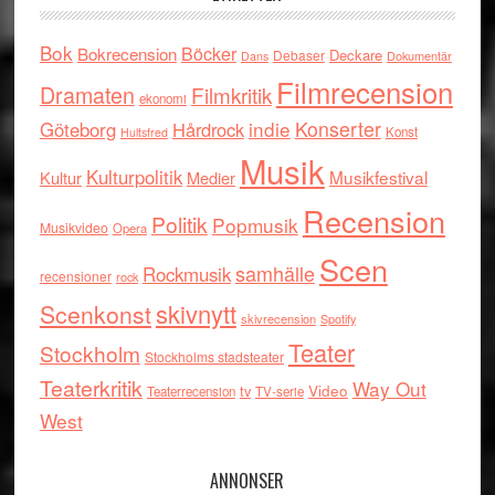
Bok
Böcker
Bokrecension
Deckare
Debaser
Dokumentär
Dans
Filmrecension
Dramaten
Filmkritik
ekonomi
indie
Konserter
Göteborg
Hårdrock
Konst
Hultsfred
Musik
Kulturpolitik
Musikfestival
Kultur
Medier
Recension
Politik
Popmusik
Musikvideo
Opera
Scen
samhälle
Rockmusik
recensioner
rock
skivnytt
Scenkonst
skivrecension
Spotify
Teater
Stockholm
Stockholms stadsteater
Teaterkritik
Way Out
tv
Video
Teaterrecension
TV-serie
West
ANNONSER