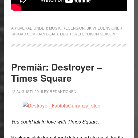
ARKIVERAD UNDER:
MUSIK
,
RECENSION
,
SKIVRECENSIONER
TAGGAD SOM:
DAN BEJAR
,
DESTROYER
,
POISON SEASON
Premiär: Destroyer –
Times Square
12 AUGUSTI, 2015
BY
REDAKTIONEN
You could fall in love with Times Square.
Rockens sista kameleont delar med sig av ett tredje