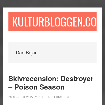
Hoppa
Hoppa
Hoppa
till
till
till
huvudinnehåll
det
sidfot
KULTURBLOGGEN.COM
primära
sidofältet
Dan Bejar
Skivrecension: Destroyer
– Poison Season
20 AUGUSTI, 2015
BY
PETTER STJERNSTEDT