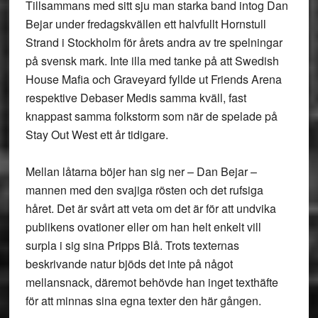
Tillsammans med sitt sju man starka band intog Dan
Bejar under fredagskvällen ett halvfullt Hornstull
Strand i Stockholm för årets andra av tre spelningar
på svensk mark. Inte illa med tanke på att Swedish
House Mafia och Graveyard fyllde ut Friends Arena
respektive Debaser Medis samma kväll, fast
knappast samma folkstorm som när de spelade på
Stay Out West ett år tidigare.
Mellan låtarna böjer han sig ner – Dan Bejar –
mannen med den svajiga rösten och det rufsiga
håret. Det är svårt att veta om det är för att undvika
publikens ovationer eller om han helt enkelt vill
surpla i sig sina Pripps Blå. Trots texternas
beskrivande natur bjöds det inte på något
mellansnack, däremot behövde han inget texthäfte
för att minnas sina egna texter den här gången.