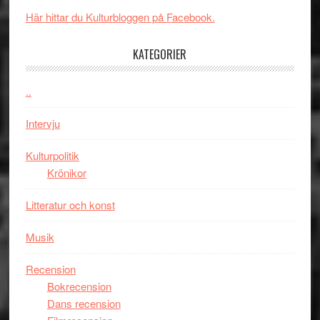
spännande
i
Här hittar du Kulturbloggen på Facebook.
med
tv4
en
med
KATEGORIER
Jackie
Vem
Chan
kan
..
i
styra
storform
Mauri?
Intervju
Kulturpolitik
Krönikor
Litteratur och konst
Musik
Recension
Bokrecension
Dans recension