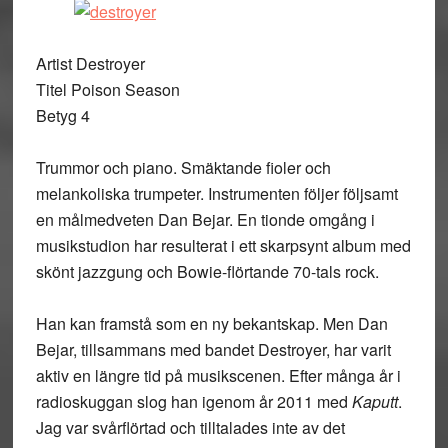
Artist Destroyer
Titel Poison Season
Betyg 4
Trummor och piano. Smäktande fioler och
melankoliska trumpeter. Instrumenten följer följsamt
en målmedveten Dan Bejar. En tionde omgång i
musikstudion har resulterat i ett skarpsynt album med
skönt jazzgung och Bowie-flörtande 70-tals rock.
Han kan framstå som en ny bekantskap. Men Dan
Bejar, tillsammans med bandet Destroyer, har varit
aktiv en längre tid på musikscenen. Efter många år i
radioskuggan slog han igenom år 2011 med
Kaputt
.
Jag var svårflörtad och tilltalades inte av det