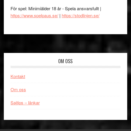
För spel: Minimiålder 18 år - Spela ansvarsfullt |
https://www.spelpaus.se/
|
https://stodlinjen.se/
Footer
OM OSS
Kontakt
Om oss
Sajtips – länkar