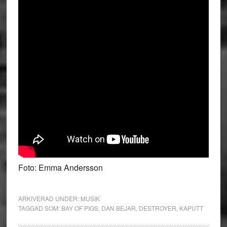
Foto: Emma Andersson
ARKIVERAD UNDER:
MUSIK
TAGGAD SOM:
BAY OF PIGS
,
DAN BEJAR
,
DESTROYER
,
KAPUTT