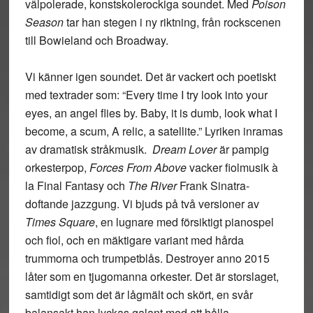
välpolerade, konstskolerockiga soundet. Med
Poison
Season
tar han stegen i ny riktning, från rockscenen
till Bowieland och Broadway.
Vi känner igen soundet. Det är vackert och poetiskt
med textrader som: “Every time I try look into your
eyes, an angel flies by. Baby, it is dumb, look what I
become, a scum, A relic, a satellite.” Lyriken inramas
av dramatisk stråkmusik.
Dream Lover
är pampig
orkesterpop,
Forces From Above
vacker fiolmusik à
la Final Fantasy och
The River
Frank Sinatra-
doftande jazzgung. Vi bjuds på två versioner av
Times Square
, en lugnare med försiktigt pianospel
och fiol, och en mäktigare variant med hårda
trummorna och trumpetblås. Destroyer anno 2015
låter som en tjugomanna orkester. Det är storslaget,
samtidigt som det är lågmält och skört, en svår
balansakt han lyckas galant med att hålla.