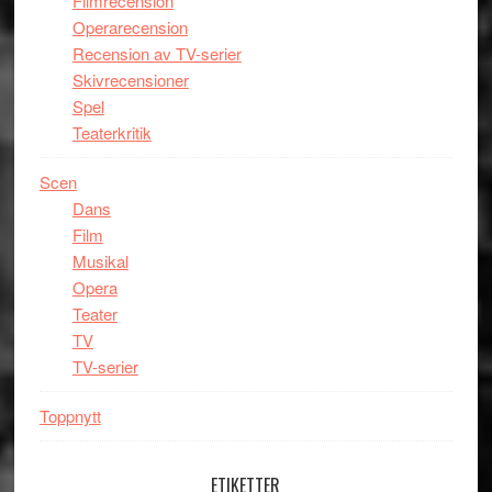
Filmrecension
Operarecension
Recension av TV-serier
Skivrecensioner
Spel
Teaterkritik
Scen
Dans
Film
Musikal
Opera
Teater
TV
TV-serier
Toppnytt
ETIKETTER