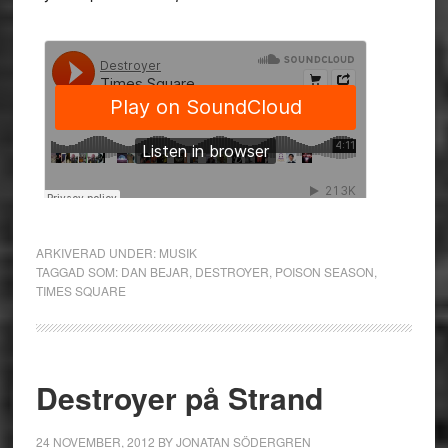
ARKIVERAD UNDER:
MUSIK
TAGGAD SOM:
DAN BEJAR
,
DESTROYER
,
POISON SEASON
,
TIMES SQUARE
Destroyer på Strand
24 NOVEMBER, 2012
BY
JONATAN SÖDERGREN