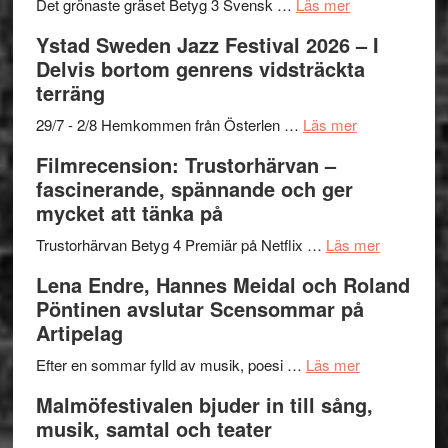
Frankenshtey
årets
Filmstadens
om
Det grönaste gräset Betyg 3 Svensk …
Läs mer
–
filmprogram
Kulturs
Filmrecension:
Ystad Sweden Jazz Festival 2026 – I
med
stipendium
Det
Delvis bortom genrens vidsträckta
Fox
grönaste
terräng
Mulder
gräset
och
–
om
29/7 - 2/8 Hemkommen från Österlen …
Läs mer
Dana
en
Ystad
Filmrecension: Trustorhärvan –
Scully
humoristisk
Sweden
fascinerande, spännande och ger
och
Jazz
mycket att tänka på
hjärtevarm
Festival
lättsam
2026
om
Trustorhärvan Betyg 4 Premiär på Netflix …
Läs mer
kompott
–
Filmrecens
Lena Endre, Hannes Meidal och Roland
I
Trustorhä
Pöntinen avslutar Scensommar på
Delvis
–
Artipelag
bortom
fascineran
genrens
om
spännand
Efter en sommar fylld av musik, poesi …
Läs mer
vidsträckta
Lena
och
Malmöfestivalen bjuder in till sång,
terräng
Endre,
ger
musik, samtal och teater
Hannes
mycket