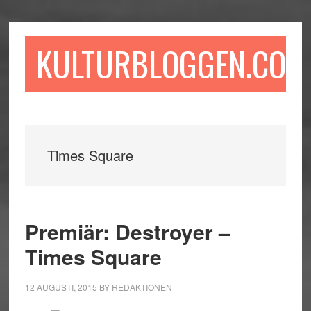
Hoppa
Hoppa
Hoppa
till
till
till
huvudinnehåll
det
sidfot
KULTURBLOGGEN.COM
primära
sidofältet
Times Square
Premiär: Destroyer –
Times Square
12 AUGUSTI, 2015
BY
REDAKTIONEN