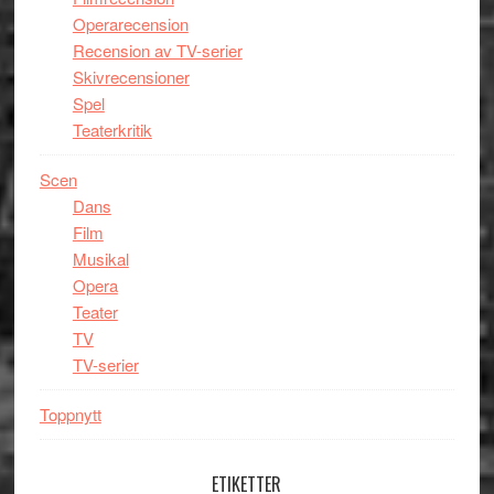
Operarecension
Recension av TV-serier
Skivrecensioner
Spel
Teaterkritik
Scen
Dans
Film
Musikal
Opera
Teater
TV
TV-serier
Toppnytt
ETIKETTER