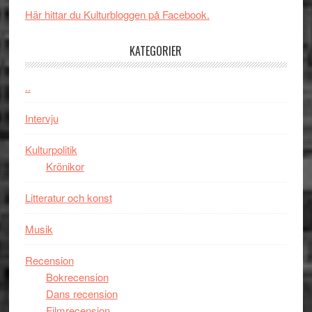
i
Svärtan
styra
Här hittar du Kulturbloggen på Facebook.
storform
–
Mauri?
välgjort
KATEGORIER
om
människans
..
mörker
med
Intervju
imponerande
unga
Kulturpolitik
skådespelar
Krönikor
Litteratur och konst
Musik
Recension
Bokrecension
Dans recension
Filmrecension