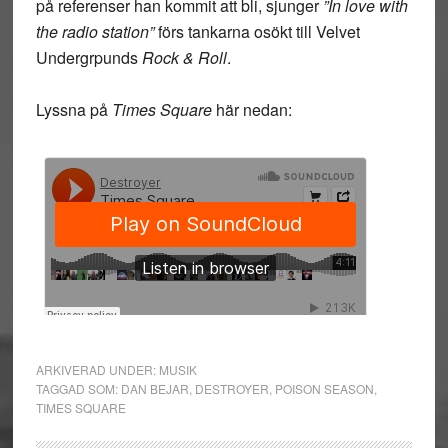
på referenser han kommit att bli, sjunger
”In love with
the radio station”
förs tankarna osökt till Velvet
Undergrpunds
Rock & Roll
.
Lyssna på
Times Square
här nedan:
ARKIVERAD UNDER:
MUSIK
TAGGAD SOM:
DAN BEJAR
,
DESTROYER
,
POISON SEASON
,
TIMES SQUARE