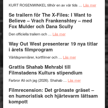
om
KURT ROSENWINKEL tillhör en av vår tids …
Läs mer
Ystad
Se trailern för The X-Files: I Want to
Swede
Believe – Vrach Frankenshtey – med
Jazz
Fox Mulder och Dana Scully
Festiva
om
2026
Den officiella trailern och …
Läs mer
Se
–
Way Out West presenterar 19 nya titlar
trailern
II
i årets filmprogram
för
Internat
The
om
storhet
Världspremiärer, kortfilmer och …
Läs mer
X-
Way
och
Grattis Shahab Mehrabi till
Files:
Out
samarb
Filmstadens Kulturs stipendium
I
West
Want
presenterar
om
Farbror Ali och jag (2026). Shahab …
Läs mer
to
19
Grattis
Filmrecension: Det grönaste gräset –
Believe
nya
Shahab
en humoristisk och hjärtevarm lättsam
–
titlar
Mehrabi
kompott
Vrach
i
till