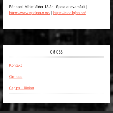
För spel: Minimiålder 18 år - Spela ansvarsfullt |
https://www.spelpaus.se/
|
https://stodlinjen.se/
Footer
OM OSS
Kontakt
Om oss
Sajtips – länkar