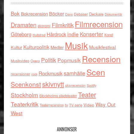
Bok
Böcker
Bokrecension
Deckare
Debaser
Dokumentär
Dans
Filmrecension
Dramaten
Filmkritik
ekonomi
indie
Konserter
Göteborg
Hårdrock
Konst
Hultsfred
Musik
Kulturpolitik
Musikfestival
Kultur
Medier
Recension
Politik
Popmusik
Musikvideo
Opera
Scen
samhälle
Rockmusik
recensioner
rock
skivnytt
Scenkonst
skivrecension
Spotify
Teater
Stockholm
Stockholms stadsteater
Teaterkritik
Way Out
tv
Video
Teaterrecension
TV-serie
West
ANNONSER