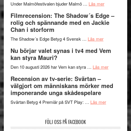
om
Meidal
att
Under Malmöfestivalen bjuder Malmö …
Läs mer
Malmöfestiva
och
tänka
Filmrecension: The Shadow´s Edge –
bjuder
Roland
på
rolig och spännande med en Jackie
in
Pöntinen
Chan i storform
till
avslutar
om
sång,
Scensommar
The Shadow´s Edge Betyg 4 Svensk …
Läs mer
Filmrecension
musik,
på
Nu börjar valet synas i tv4 med Vem
The
samtal
Artipelag
kan styra Mauri?
Shadow
och
´s
teater
om
Den 10 augusti 2026 har Vem kan styra …
Läs mer
Edge
Nu
Recension av tv-serie: Svärtan –
–
börjar
välgjort om människans mörker med
rolig
valet
imponerande unga skådespelare
och
synas
spännande
om
i
Svärtan Betyg 4 Premiär på SVT Play: …
Läs mer
med
Recension
tv4
en
av
med
FÖLJ OSS PÅ FACEBOOK
Jackie
tv-
Vem
Chan
serie:
kan