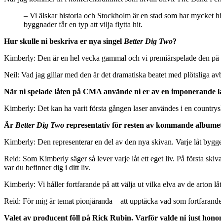
– Vi älskar historia och Stockholm är en stad som har mycket hist
byggnader får en typ att vilja flytta hit.
Hur skulle ni beskriva er nya singel
Better Dig Two
?
Kimberly: Den är en hel vecka gammal och vi premiärspelade den på CM
Neil: Vad jag gillar med den är det dramatiska beatet med plötsliga avbro
När ni spelade låten på CMA använde ni er av en imponerande l
Kimberly: Det kan ha varit första gången laser användes i en countrys
Är
Better Dig Two
representativ för resten av kommande albume
Kimberly: Den representerar en del av den nya skivan. Varje låt bygg
Reid: Som Kimberly säger så lever varje låt ett eget liv. På första skiv
var du befinner dig i ditt liv.
Kimberly: Vi håller fortfarande på att välja ut vilka elva av de arton l
Reid: För mig är temat pionjäranda – att upptäcka vad som fortfarande f
Valet av producent föll på Rick Rubin. Varför valde ni just hon