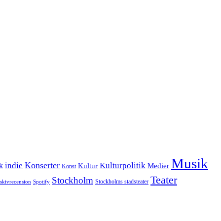
Musik
Konserter
k
indie
Kulturpolitik
Kultur
Medier
Konst
Teater
Stockholm
Stockholms stadsteater
skivrecension
Spotify