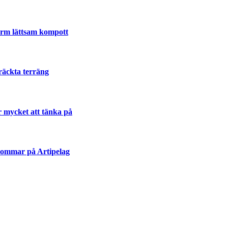
varm lättsam kompott
räckta terräng
r mycket att tänka på
sommar på Artipelag