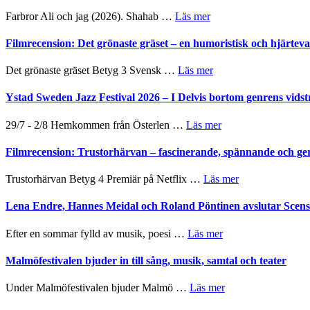
Want
presenterar
om
Farbror Ali och jag (2026). Shahab …
Läs mer
to
19
Grattis
Believe
nya
Shahab
Filmrecension: Det grönaste gräset – en humoristisk och hjärte
–
titlar
Mehrabi
Vrach
i
till
Frankenshtey
om
Det grönaste gräset Betyg 3 Svensk …
Läs mer
årets
Filmstadens
–
Filmrecension:
filmprogram
Kulturs
med
Det
Ystad Sweden Jazz Festival 2026 – I Delvis bortom genrens vidst
stipendium
Fox
grönaste
Mulder
gräset
om
29/7 - 2/8 Hemkommen från Österlen …
Läs mer
och
–
Ystad
Dana
en
Sweden
Filmrecension: Trustorhärvan – fascinerande, spännande och ge
Scully
humoristisk
Jazz
och
Festival
om
Trustorhärvan Betyg 4 Premiär på Netflix …
Läs mer
hjärtevarm
2026
Filmrecension:
lättsam
–
Trustorhärvan
Lena Endre, Hannes Meidal och Roland Pöntinen avslutar Scen
kompott
I
–
Delvis
fascinerande,
om
Efter en sommar fylld av musik, poesi …
Läs mer
bortom
spännande
Lena
genrens
och
Endre,
Malmöfestivalen bjuder in till sång, musik, samtal och teater
vidsträckta
ger
Hannes
terräng
mycket
Meidal
om
Under Malmöfestivalen bjuder Malmö …
Läs mer
att
och
Malmöfestivalen
tänka
Roland