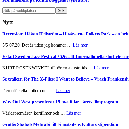
Prenumerera på Kulturbloggens Nyhetsbrev
Sök
på
webbplatsen
Nytt
Recension: Håkan Hellström – Huskvarna Folkets Park – en helt 
om
5/5 07.20. Det är tiden jag kommer …
Läs mer
Recension:
Håkan
Ystad Sweden Jazz Festival 2026 – II Internationella storheter 
Hellström
–
om
KURT ROSENWINKEL tillhör en av vår tids …
Läs mer
Huskvarna
Ystad
Folkets
Sweden
Se trailern för The X-Files: I Want to Believe – Vrach Franken
Park
Jazz
–
Festival
om
Den officiella trailern och …
Läs mer
en
2026
Se
helt
–
trailern
Way Out West presenterar 19 nya titlar i årets filmprogram
lysande
II
för
kväll
Internatione
The
om
Världspremiärer, kortfilmer och …
Läs mer
storheter
X-
Way
och
Files:
Out
Grattis Shahab Mehrabi till Filmstadens Kulturs stipendium
samarbeten
I
West