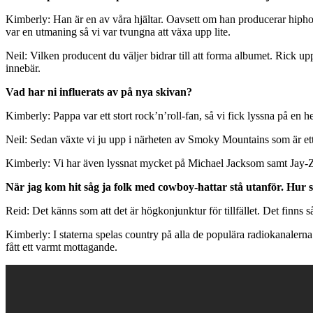
Kimberly: Han är en av våra hjältar. Oavsett om han producerar hiphop
var en utmaning så vi var tvungna att växa upp lite.
Neil: Vilken producent du väljer bidrar till att forma albumet. Rick up
innebär.
Vad har ni influerats av på nya skivan?
Kimberly: Pappa var ett stort rock’n’roll-fan, så vi fick lyssna på e
Neil: Sedan växte vi ju upp i närheten av Smoky Mountains som är ett s
Kimberly: Vi har även lyssnat mycket på Michael Jacksom samt Jay-Z 
När jag kom hit såg ja folk med cowboy-hattar stå utanför. Hur s
Reid: Det känns som att det är högkonjunktur för tillfället. Det finns så
Kimberly: I staterna spelas country på alla de populära radiokanalern
fått ett varmt mottagande.