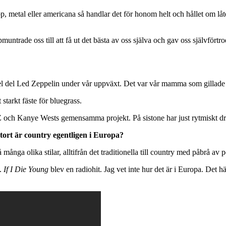
, metal eller americana så handlar det för honom helt och hållet om låte
pmuntrade oss till att få ut det bästa av oss själva och gav oss självfö
n hel del Led Zeppelin under vår uppväxt. Det var vår mamma som gillade
tarkt fäste för bluegrass.
och Kanye Wests gemensamma projekt. På sistone har just rytmiskt driv
tort är country egentligen i Europa?
 många olika stilar, alltifrån det traditionella till country med påbrå av 
a.
If I Die Young
blev en radiohit. Jag vet inte hur det är i Europa. Det 