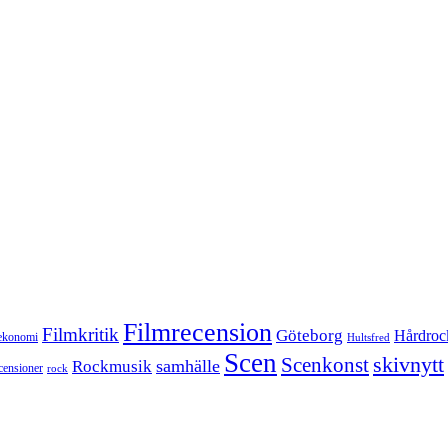
Filmrecension
Filmkritik
Göteborg
Hårdroc
ekonomi
Hultsfred
Scen
skivnytt
Scenkonst
samhälle
Rockmusik
censioner
rock