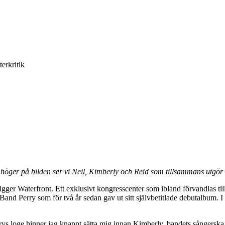
terkritik
l höger på bilden ser vi Neil, Kimberly och Reid som tillsammans utgö
igger Waterfront. Ett exklusivt kongresscenter som ibland förvandlas ti
 Band Perry som för två år sedan gav ut sitt självbetitlade debutalbum
 loge hinner jag knappt sätta mig innan Kimberly, bandets sångerska, v