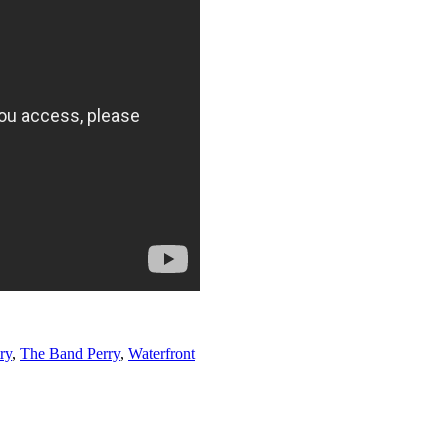
ry
,
The Band Perry
,
Waterfront