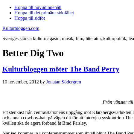
Hoppa till huvudinnehåll
Hoppa till det primära sidofältet
Hoppa till sidfot
Kulturbloggen.com
Sveriges största kulturmagasin: musik, film, litteratur, kulturpolitik, tea
Better Dig Two
Kulturbloggen möter The Band Perry
10 november, 2012
by
Jonatan Södergren
Från vänster til
Ett stenkast från centralstationens uppgång mot Klarabergsviadukten l
och annan cowboy-hatt på vägen dit för att intervjua syskontrion The
kvällen ska de agera förband åt Brad Paisley.
När jag kommer in i konferensrummet som ikväll blivit The Band Perrys