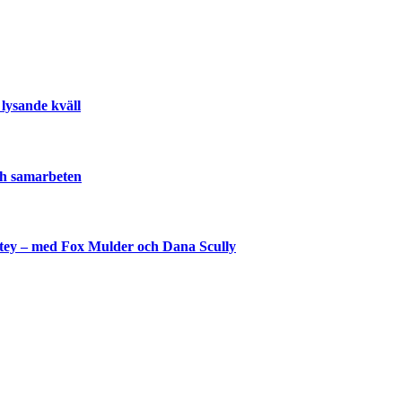
lysande kväll
och samarbeten
shtey – med Fox Mulder och Dana Scully
lla