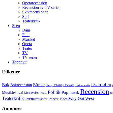
Operarecension
Recension av TV-serier
Skivrecensioner
Spel
Teaterkritik
Scen
Dans
Film
Musikal
Opera
Teater
TV
TV-serier
Toppnytt
Etiketter
Dramaten
Bok
Bokrecension
Böcker
Deckare
Debaser
Dokumentär
Dans
Recension
Politik
Popmusik
Musikfestival
Musikvideo
re
Opera
Teaterkritik
Way Out West
Video
tv
Teaterrecension
TV-serie
Annonser