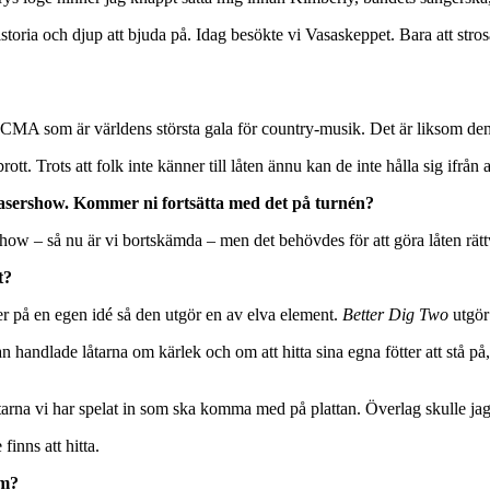
oria och djup att bjuda på. Idag besökte vi Vasaskeppet. Bara att strosa r
A som är världens största gala för country-musik. Det är liksom den u
tt. Trots att folk inte känner till låten ännu kan de inte hålla sig ifrån 
asershow. Kommer ni fortsätta med det på turnén?
how – så nu är vi bortskämda – men det behövdes för att göra låten rätt
t?
er på en egen idé så den utgör en av elva element.
Better Dig Two
utgör 
an handlade låtarna om kärlek och om att hitta sina egna fötter att stå på
åtarna vi har spelat in som ska komma med på plattan. Överlag skulle jag sä
inns att hitta.
om?