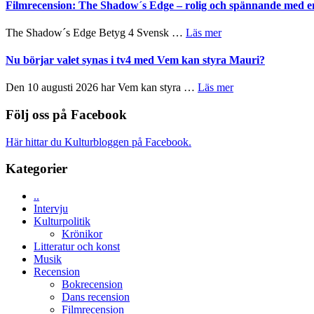
bjuder
Filmrecension: The Shadow´s Edge – rolig och spännande med e
på
Pöntinen
in
avslutar
till
om
The Shadow´s Edge Betyg 4 Svensk …
Läs mer
Scensommar
sång,
Filmrecension:
på
musik,
The
Nu börjar valet synas i tv4 med Vem kan styra Mauri?
Artipelag
samtal
Shadow
och
´s
om
Den 10 augusti 2026 har Vem kan styra …
Läs mer
teater
Edge
Nu
–
börjar
Följ oss på Facebook
rolig
valet
och
synas
Här hittar du Kulturbloggen på Facebook.
spännande
i
med
tv4
Kategorier
en
med
Jackie
Vem
Chan
..
kan
i
Intervju
styra
storform
Kulturpolitik
Mauri?
Krönikor
Litteratur och konst
Musik
Recension
Bokrecension
Dans recension
Filmrecension