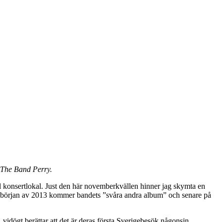
r The Band Perry.
ll konsertlokal. Just den här novemberkvällen hinner jag skymta en
. I början av 2013 kommer bandets ”svåra andra album” och senare på
idögt berättar att det är deras första Sverigebesök någonsin.