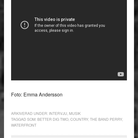
Foto: Emma Andersson
ARKIVERAD UNDER:
INTERVJU
,
MUSIK
TAGGAD SOM:
BETTER DIG TWO
,
COUNTRY
,
THE BAND PERRY
,
WATERFRONT