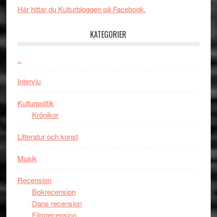
spännande
i
Här hittar du Kulturbloggen på Facebook.
med
tv4
en
med
KATEGORIER
Jackie
Vem
Chan
kan
..
i
styra
storform
Mauri?
Intervju
Kulturpolitik
Krönikor
Litteratur och konst
Musik
Recension
Bokrecension
Dans recension
Filmrecension