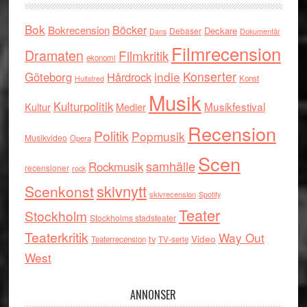
Bok
Böcker
Bokrecension
Deckare
Debaser
Dokumentär
Dans
Filmrecension
Dramaten
Filmkritik
ekonomi
indie
Konserter
Göteborg
Hårdrock
Konst
Hultsfred
Musik
Kulturpolitik
Musikfestival
Kultur
Medier
Recension
Politik
Popmusik
Musikvideo
Opera
Scen
samhälle
Rockmusik
recensioner
rock
skivnytt
Scenkonst
skivrecension
Spotify
Teater
Stockholm
Stockholms stadsteater
Teaterkritik
Way Out
tv
Video
Teaterrecension
TV-serie
West
ANNONSER