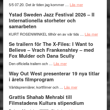
om
5/5 07.20. Det är tiden jag kommer …
Läs mer
Recension:
Ystad Sweden Jazz Festival 2026 – II
Håkan
Internationella storheter och
Hellström
samarbeten
–
Huskvarna
om
KURT ROSENWINKEL tillhör en av vår tids …
Läs mer
Folkets
Ystad
Se trailern för The X-Files: I Want to
Park
Swede
Believe – Vrach Frankenshtey – med
–
Jazz
Fox Mulder och Dana Scully
en
Festiva
om
helt
2026
Den officiella trailern och …
Läs mer
Se
lysande
–
Way Out West presenterar 19 nya titlar
trailern
kväll
II
i årets filmprogram
för
Internat
The
om
storhet
Världspremiärer, kortfilmer och …
Läs mer
X-
Way
och
Grattis Shahab Mehrabi till
Files:
Out
samarb
Filmstadens Kulturs stipendium
I
West