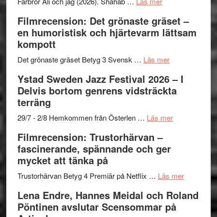
Want
presenterar
om
Farbror Ali och jag (2026). Shahab …
Läs mer
to
19
Grattis
Filmrecension: Det grönaste gräset –
Believe
nya
Shahab
en humoristisk och hjärtevarm lättsam
–
titlar
Mehrabi
kompott
Vrach
i
till
Frankenshtey
årets
Filmstadens
om
Det grönaste gräset Betyg 3 Svensk …
Läs mer
–
filmprogram
Kulturs
Filmrecension:
Ystad Sweden Jazz Festival 2026 – I
med
stipendium
Det
Delvis bortom genrens vidsträckta
Fox
grönaste
terräng
Mulder
gräset
och
–
om
29/7 - 2/8 Hemkommen från Österlen …
Läs mer
Dana
en
Ystad
Filmrecension: Trustorhärvan –
Scully
humoristisk
Sweden
fascinerande, spännande och ger
och
Jazz
mycket att tänka på
hjärtevarm
Festival
lättsam
2026
om
Trustorhärvan Betyg 4 Premiär på Netflix …
Läs mer
kompott
–
Filmrecens
Lena Endre, Hannes Meidal och Roland
I
Trustorhä
Pöntinen avslutar Scensommar på
Delvis
–