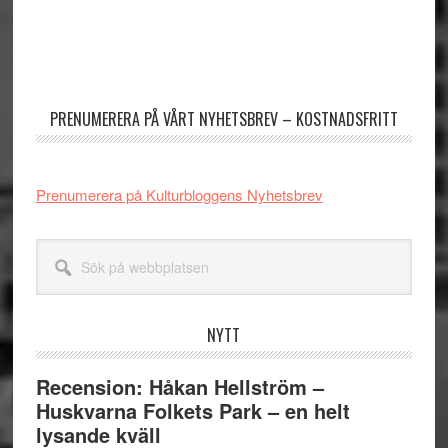
Primärt
sidofält
PRENUMERERA PÅ VÅRT NYHETSBREV – KOSTNADSFRITT
Prenumerera på Kulturbloggens Nyhetsbrev
Sök
på
webbplatsen
NYTT
Recension: Håkan Hellström –
Huskvarna Folkets Park – en helt
lysande kväll