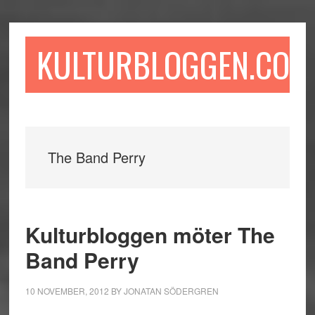
Hoppa
Hoppa
Hoppa
till
till
till
huvudinnehåll
det
sidfot
KULTURBLOGGEN.COM
primära
sidofältet
The Band Perry
Kulturbloggen möter The
Band Perry
10 NOVEMBER, 2012
BY
JONATAN SÖDERGREN