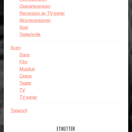
Operarecension
Recension av TV-serier
Skivrecensioner
Spel
Teaterkritik
Scen
Dans
Film
Musikal
Opera
Teater
TV
TV-serier
Toppnytt
ETIKETTER