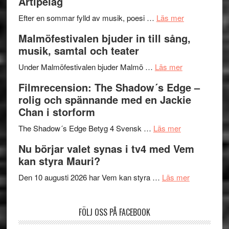
Artipelag
bortom
fascineran
genrens
om
spännand
Efter en sommar fylld av musik, poesi …
Läs mer
vidsträckta
Lena
och
Malmöfestivalen bjuder in till sång,
terräng
Endre,
ger
musik, samtal och teater
Hannes
mycket
om
Meidal
att
Under Malmöfestivalen bjuder Malmö …
Läs mer
Malmöfestiva
och
tänka
Filmrecension: The Shadow´s Edge –
bjuder
Roland
på
rolig och spännande med en Jackie
in
Pöntinen
Chan i storform
till
avslutar
om
sång,
Scensommar
The Shadow´s Edge Betyg 4 Svensk …
Läs mer
Filmrecension
musik,
på
Nu börjar valet synas i tv4 med Vem
The
samtal
Artipelag
kan styra Mauri?
Shadow
och
´s
teater
om
Den 10 augusti 2026 har Vem kan styra …
Läs mer
Edge
Nu
–
börjar
FÖLJ OSS PÅ FACEBOOK
rolig
valet
och
synas