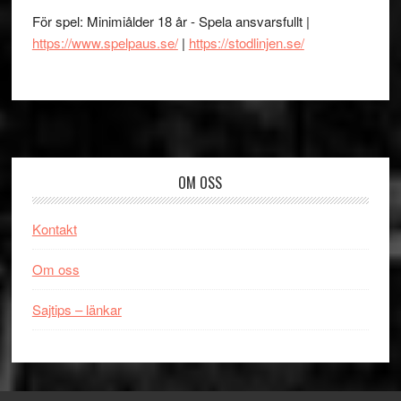
För spel: Minimiålder 18 år - Spela ansvarsfullt |
https://www.spelpaus.se/
|
https://stodlinjen.se/
Footer
OM OSS
Kontakt
Om oss
Sajtips – länkar