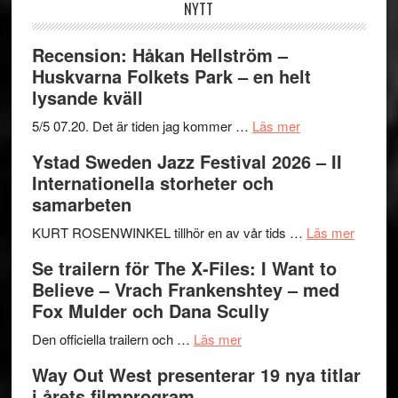
NYTT
Recension: Håkan Hellström –
Huskvarna Folkets Park – en helt
lysande kväll
om
5/5 07.20. Det är tiden jag kommer …
Läs mer
Recension:
Ystad Sweden Jazz Festival 2026 – II
Håkan
Internationella storheter och
Hellström
samarbeten
–
Huskvarna
om
KURT ROSENWINKEL tillhör en av vår tids …
Läs mer
Folkets
Ystad
Se trailern för The X-Files: I Want to
Park
Swede
Believe – Vrach Frankenshtey – med
–
Jazz
Fox Mulder och Dana Scully
en
Festiva
om
helt
2026
Den officiella trailern och …
Läs mer
Se
lysande
–
Way Out West presenterar 19 nya titlar
trailern
kväll
II
i årets filmprogram