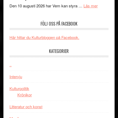
´s
teater
om
Den 10 augusti 2026 har Vem kan styra …
Läs mer
Edge
Nu
–
börjar
FÖLJ OSS PÅ FACEBOOK
rolig
valet
och
synas
spännande
i
Här hittar du Kulturbloggen på Facebook.
med
tv4
en
med
KATEGORIER
Jackie
Vem
Chan
kan
..
i
styra
storform
Mauri?
Intervju
Kulturpolitik
Krönikor
Litteratur och konst