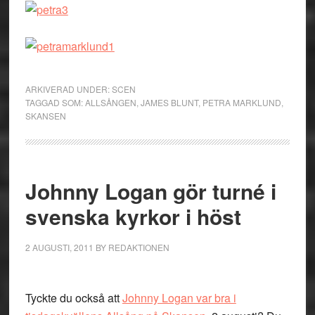
ARKIVERAD UNDER:
SCEN
TAGGAD SOM:
ALLSÅNGEN
,
JAMES BLUNT
,
PETRA MARKLUND
,
SKANSEN
Johnny Logan gör turné i
svenska kyrkor i höst
2 AUGUSTI, 2011
BY
REDAKTIONEN
Tyckte du också att
Johnny Logan var bra i