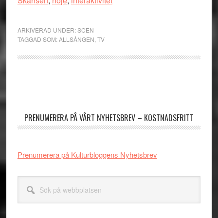
Skansen
,
nöje
,
interaktivitet
ARKIVERAD UNDER:
SCEN
TAGGAD SOM:
ALLSÅNGEN
,
TV
Primärt
sidofält
PRENUMERERA PÅ VÅRT NYHETSBREV – KOSTNADSFRITT
Prenumerera på Kulturbloggens Nyhetsbrev
Sök
på
webbplatsen