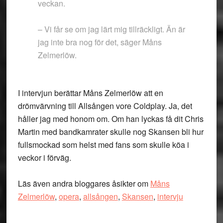
veckan.
– Vi får se om jag lärt mig tillräckligt. Än är
jag inte bra nog för det, säger Måns
Zelmerlöw.
I intervjun berättar Måns Zelmerlöw att en
drömvärvning till Allsången vore Coldplay. Ja, det
håller jag med honom om. Om han lyckas få dit Chris
Martin med bandkamrater skulle nog Skansen bli hur
fullsmockad som helst med fans som skulle köa i
veckor i förväg.
Läs även andra bloggares åsikter om
Måns
Zelmerlöw
,
opera
,
allsången
,
Skansen
,
intervju