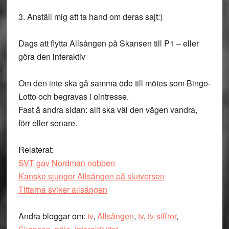
3. Anställ mig att ta hand om deras sajt:)
Dags att flytta Allsången på Skansen till P1 – eller
göra den interaktiv
Om den inte ska gå samma öde till mötes som Bingo-
Lotto och begravas i ointresse.
Fast å andra sidan: allt ska väl den vägen vandra,
förr eller senare.
Relaterat:
SVT gav Nordman nobben
Kanske sjunger Allsången på slutversen
Tittarna sviker allsången
Andra bloggar om:
tv
,
Allsången
,
tv
,
tv-siffror
,