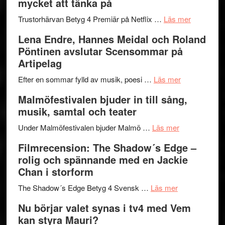
mycket att tänka på
hjärtevarm
Festival
lättsam
2026
om
Trustorhärvan Betyg 4 Premiär på Netflix …
Läs mer
kompott
–
Filmrecens
Lena Endre, Hannes Meidal och Roland
I
Trustorhä
Pöntinen avslutar Scensommar på
Delvis
–
Artipelag
bortom
fascineran
genrens
om
spännand
Efter en sommar fylld av musik, poesi …
Läs mer
vidsträckta
Lena
och
Malmöfestivalen bjuder in till sång,
terräng
Endre,
ger
musik, samtal och teater
Hannes
mycket
om
Meidal
att
Under Malmöfestivalen bjuder Malmö …
Läs mer
Malmöfestiva
och
tänka
Filmrecension: The Shadow´s Edge –
bjuder
Roland
på
rolig och spännande med en Jackie
in
Pöntinen
Chan i storform
till
avslutar
om
sång,
Scensommar
The Shadow´s Edge Betyg 4 Svensk …
Läs mer
Filmrecension
musik,
på
Nu börjar valet synas i tv4 med Vem
The
samtal
Artipelag
kan styra Mauri?
Shadow
och