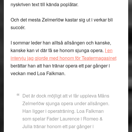
nyskriven text till kända poplåtar.
Och det mesta Zelmerlöw kastar sig ut i verkar bli
succér.
I sommar leder han alltså allsången och kanske,
kanske kan vi där få se honom sjunga opera.
I en
intervju jag gjorde med honom för Teatermagasinet
berättar han att han tränar opera ett par gånger i
veckan med Loa Falkman.
Det är dock möjligt att vi får uppleva Måns
Zelmerlöw sjunga opera under allsången.
Han ligger i operaträning. Loa Falkman
som spelar Fader Laurence i Romeo &
Julia tränar honom ett par gånger i