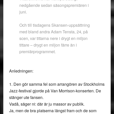
nedgående sedan säsongspremiären i
juni.
Och till tisdagens Skansen-uppsättning
med bland andra Adam Tensta, 24, på
scen, var tittarna nere i drygt en miljon
tittare – drygt en miljon färre än i
premiärprogrammet.
Anledningen:
1. Den gör samma fel som arrangören av Stockholms
Jazz-festival gjorde på Van Morrison-konserten. De
stänger ute fansen.
Vadå, säger ni: där är ju massor av publik.
Ja, men de bra platserna längst fram och de som