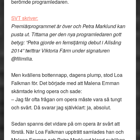
berömde programledaren.
SVT skriver:
Premiärprogrammet är över och Petra Marklund kan
pusta ut. Tittarna ger den nya programledaren gott
betyg: ”Petra gjorde en femstjärnig debut i Allsång
2014” twittrar Viktoria Färm under signaturen
@filimilia.
Men kvällens bottennapp, dagens plump
, stod Loa
Falkman för. Det började med att Malena Ernman
skämtade kring opera och sade:
– Jag får ofta frågan om opera måste vara så tungt
och svårt. Då svarar jag självklart: ja, absolut.
Sedan spanns det vidare på om opera är svårt att
förstå. När Loa Falkman uppträtt samlades han och
Malena Ernman och Petra Marklund bland publiken