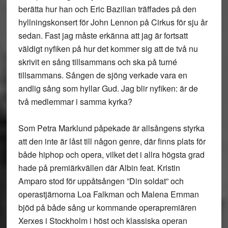
berätta hur han och Eric Bazilian träffades på den
hyllningskonsert för John Lennon på Cirkus för sju år
sedan. Fast jag måste erkänna att jag är fortsatt
väldigt nyfiken på hur det kommer sig att de två nu
skrivit en sång tillsammans och ska på turné
tillsammans. Sången de sjöng verkade vara en
andlig sång som hyllar Gud. Jag blir nyfiken: är de
två medlemmar i samma kyrka?
Som Petra Marklund påpekade är allsångens styrka
att den inte är låst till någon genre, där finns plats för
både hiphop och opera, vilket det i allra högsta grad
hade på premiärkvällen där Albin feat. Kristin
Amparo stod för uppåtsången ”Din soldat” och
operastjärnorna Loa Falkman och Malena Ernman
bjöd på både sång ur kommande operapremiären
Xerxes i Stockholm i höst och klassiska operan