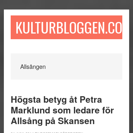
Hoppa
Hoppa
Hoppa
till
till
till
huvudinnehåll
det
sidfot
KULTURBLOGGEN.COM
primära
sidofältet
Allsången
Högsta betyg åt Petra
Marklund som ledare för
Allsång på Skansen