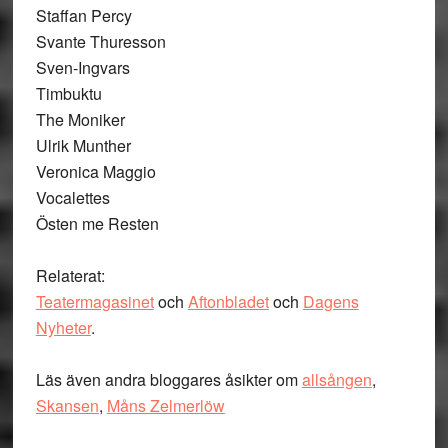
Staffan Percy
Svante Thuresson
Sven-Ingvars
Timbuktu
The Moniker
Ulrik Munther
Veronica Maggio
Vocalettes
Östen me Resten
Relaterat:
Teatermagasinet
och
Aftonbladet
och
Dagens
Nyheter
.
Läs även andra bloggares åsikter om
allsången
,
Skansen
,
Måns Zelmerlöw