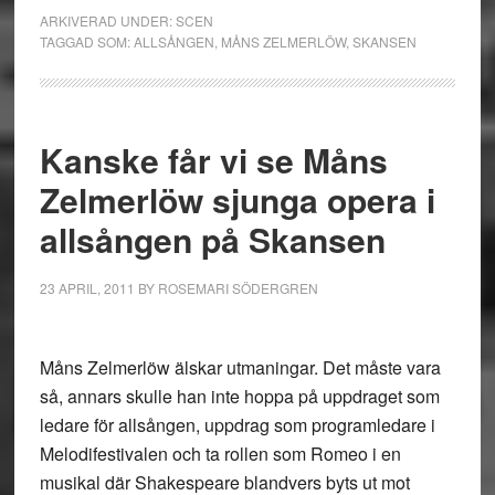
ARKIVERAD UNDER:
SCEN
TAGGAD SOM:
ALLSÅNGEN
,
MÅNS ZELMERLÖW
,
SKANSEN
Kanske får vi se Måns
Zelmerlöw sjunga opera i
allsången på Skansen
23 APRIL, 2011
BY
ROSEMARI SÖDERGREN
Måns Zelmerlöw älskar utmaningar. Det måste vara
så, annars skulle han inte hoppa på uppdraget som
ledare för allsången, uppdrag som programledare i
Melodifestivalen och ta rollen som Romeo i en
musikal där Shakespeare blandvers byts ut mot