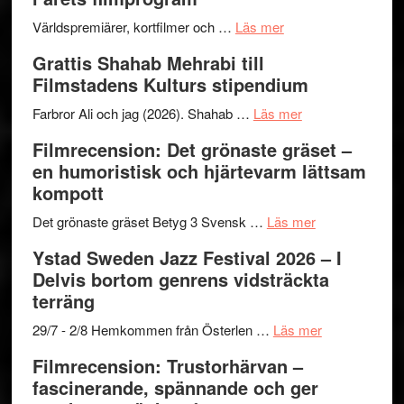
för
Internat
The
om
storhet
Världspremiärer, kortfilmer och …
Läs mer
X-
Way
och
Grattis Shahab Mehrabi till
Files:
Out
samarb
Filmstadens Kulturs stipendium
I
West
Want
presenterar
om
Farbror Ali och jag (2026). Shahab …
Läs mer
to
19
Grattis
Filmrecension: Det grönaste gräset –
Believe
nya
Shahab
en humoristisk och hjärtevarm lättsam
–
titlar
Mehrabi
kompott
Vrach
i
till
Frankenshtey
årets
Filmstadens
om
Det grönaste gräset Betyg 3 Svensk …
Läs mer
–
filmprogram
Kulturs
Filmrecension:
Ystad Sweden Jazz Festival 2026 – I
med
stipendium
Det
Delvis bortom genrens vidsträckta
Fox
grönaste
terräng
Mulder
gräset
och
–
om
29/7 - 2/8 Hemkommen från Österlen …
Läs mer
Dana
en
Ystad
Filmrecension: Trustorhärvan –
Scully
humoristisk
Sweden
fascinerande, spännande och ger
och
Jazz