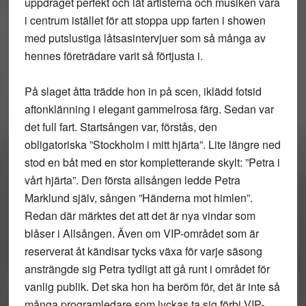
uppdraget perfekt och lät artisterna och musiken vara
i centrum istället för att stoppa upp farten i showen
med putslustiga låtsasintervjuer som så många av
hennes företrädare varit så förtjusta i.
På slaget åtta trädde hon in på scen, iklädd fotsid
aftonklänning i elegant gammelrosa färg. Sedan var
det full fart. Startsången var, förstås, den
obligatoriska ”Stockholm i mitt hjärta”. Lite längre ned
stod en båt med en stor kompletterande skylt: ”Petra i
vårt hjärta”. Den första allsången ledde Petra
Marklund själv, sången ”Händerna mot himlen”.
Redan där märktes det att det är nya vindar som
blåser i Allsången. Även om VIP-området som är
reserverat åt kändisar tycks växa för varje säsong
ansträngde sig Petra tydligt att gå runt i området för
vanlig publik. Det ska hon ha beröm för, det är inte så
många programledare som lyckas ta sig förbi VIP-