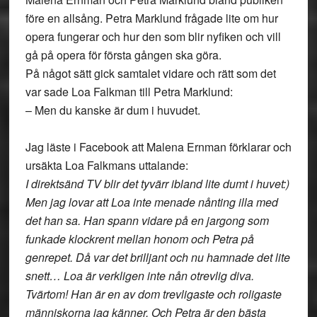
före en allsång. Petra Marklund frågade lite om hur
opera fungerar och hur den som blir nyfiken och vill
gå på opera för första gången ska göra.
På något sätt gick samtalet vidare och rätt som det
var sade Loa Falkman till Petra Marklund:
– Men du kanske är dum i huvudet.
Jag läste i Facebook att Malena Ernman förklarar och
ursäkta Loa Falkmans uttalande:
I direktsänd TV blir det tyvärr ibland lite dumt i huvet:)
Men jag lovar att Loa inte menade nånting illa med
det han sa. Han spann vidare på en jargong som
funkade klockrent mellan honom och Petra på
genrepet. Då var det brilljant och nu hamnade det lite
snett… Loa är verkligen inte nån otrevlig diva.
Tvärtom! Han är en av dom trevligaste och roligaste
människorna jag känner. Och Petra är den bästa