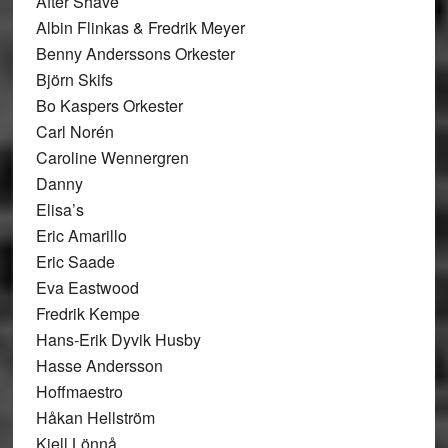
After Shave
Albin Flinkas & Fredrik Meyer
Benny Anderssons Orkester
Björn Skifs
Bo Kaspers Orkester
Carl Norén
Caroline Wennergren
Danny
Elisa’s
Eric Amarillo
Eric Saade
Eva Eastwood
Fredrik Kempe
Hans-Erik Dyvik Husby
Hasse Andersson
Hoffmaestro
Håkan Hellström
Kjell Lönnå