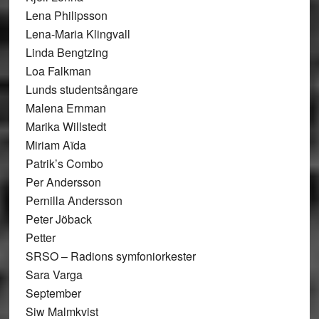
Lena Philipsson
Lena-Maria Klingvall
Linda Bengtzing
Loa Falkman
Lunds studentsångare
Malena Ernman
Marika Willstedt
Miriam Aïda
Patrik’s Combo
Per Andersson
Pernilla Andersson
Peter Jöback
Petter
SRSO – Radions symfoniorkester
Sara Varga
September
Siw Malmkvist