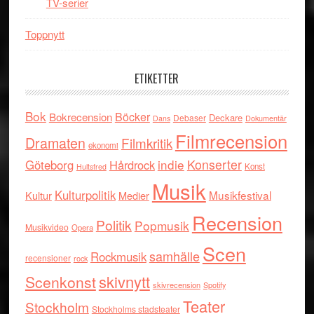
TV-serier
Toppnytt
ETIKETTER
Bok
Böcker
Bokrecension
Deckare
Debaser
Dokumentär
Dans
Filmrecension
Dramaten
Filmkritik
ekonomi
indie
Konserter
Göteborg
Hårdrock
Konst
Hultsfred
Musik
Kulturpolitik
Musikfestival
Kultur
Medier
Recension
Politik
Popmusik
Musikvideo
Opera
Scen
samhälle
Rockmusik
recensioner
rock
skivnytt
Scenkonst
skivrecension
Spotify
Teater
Stockholm
Stockholms stadsteater