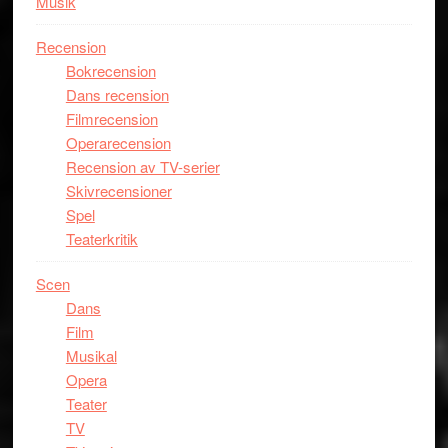
Musik
Recension
Bokrecension
Dans recension
Filmrecension
Operarecension
Recension av TV-serier
Skivrecensioner
Spel
Teaterkritik
Scen
Dans
Film
Musikal
Opera
Teater
TV