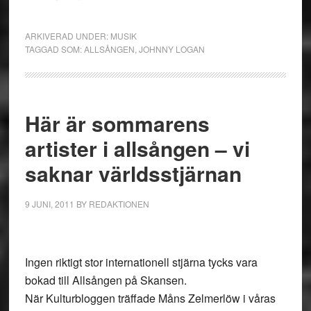
ARKIVERAD UNDER:
MUSIK
TAGGAD SOM:
ALLSÅNGEN
,
JOHNNY LOGAN
Här är sommarens
artister i allsången – vi
saknar världsstjärnan
9 JUNI, 2011
BY
REDAKTIONEN
Ingen riktigt stor internationell stjärna tycks vara
bokad till Allsången på Skansen.
När Kulturbloggen träffade Måns Zelmerlöw i våras