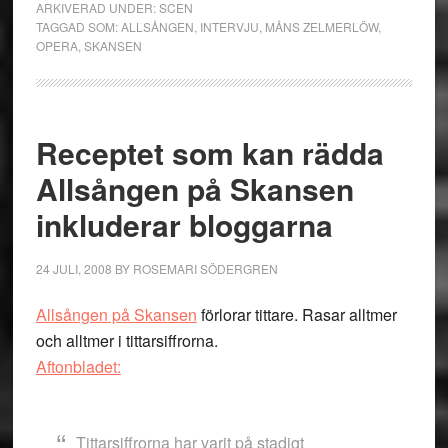
ARKIVERAD UNDER:
SCEN
TAGGAD SOM:
ALLSÅNGEN
,
INTERVJU
,
MÅNS ZELMERLÖW
,
OPERA
,
SKANSEN
Receptet som kan rädda
Allsången på Skansen
inkluderar bloggarna
24 JULI, 2008
BY
ROSEMARI SÖDERGREN
Allsången på Skansen
förlorar tittare. Rasar alltmer
och alltmer i tittarsiffrorna.
Aftonbladet:
Tittarsiffrorna har varit på stadigt