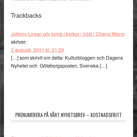
Läsarkommentarer
Trackbacks
Johnny Logan gör turné i kyrkor i höst | Chang Weng
skriver:
2 augusti, 2011 kl. 21:29
[…] som skrivit om detta: Kulturbloggen och Dagens
Nyheter och Göteborgsposten, Svenska […]
Primärt
sidofält
PRENUMERERA PÅ VÅRT NYHETSBREV – KOSTNADSFRITT