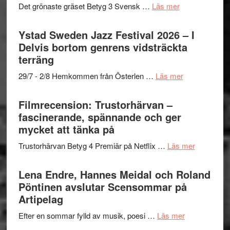
filmprogram
med
om
Det grönaste gräset Betyg 3 Svensk …
Läs mer
Kulturs
Fox
Filmrecension:
stipendium
Mulder
Det
Ystad Sweden Jazz Festival 2026 – I
och
grönaste
Delvis bortom genrens vidsträckta
Dana
gräset
terräng
Scully
–
om
29/7 - 2/8 Hemkommen från Österlen …
Läs mer
en
Ystad
humoristisk
Sweden
Filmrecension: Trustorhärvan –
och
Jazz
fascinerande, spännande och ger
hjärtevarm
Festival
mycket att tänka på
lättsam
2026
kompott
om
Trustorhärvan Betyg 4 Premiär på Netflix …
Läs mer
–
Filmrecens
I
Trustorhä
Lena Endre, Hannes Meidal och Roland
Delvis
–
Pöntinen avslutar Scensommar på
bortom
fascineran
Artipelag
genrens
spännand
vidsträckta
om
Efter en sommar fylld av musik, poesi …
Läs mer
och
terräng
Lena