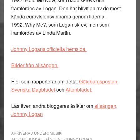
1987: Hold Me Now, som både skrevs och
framfördes av Logan. Den har blivit en av de mest
kända eurovisionsvinnarna genom tiderna.
1992: Why Me?, som Logan skrev, men som
framfördes av Linda Martin.
Johnny Logans officiella hemsida.
Bilder från allsången.
Fler som rapporterar om detta:
Göteborgsposten
,
Svenska Dagbladet
och
Aftonbladet.
Läs även andra bloggares åsikter om
allsången
,
Johnny Logan
ARKIVERAD UNDER:
MUSIK
TAGGAD SOM:
ALLSÅNGEN
,
JOHNNY LOGAN