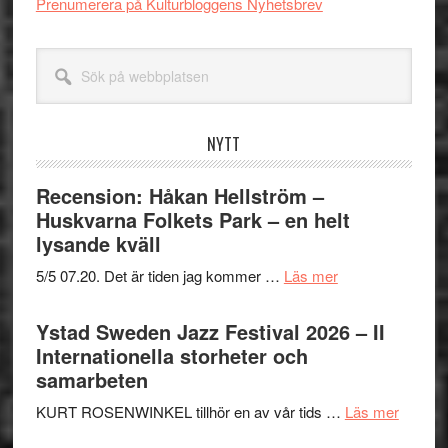
Prenumerera på Kulturbloggens Nyhetsbrev
Sök
på
webbplatsen
NYTT
Recension: Håkan Hellström –
Huskvarna Folkets Park – en helt
lysande kväll
om
5/5 07.20. Det är tiden jag kommer …
Läs mer
Recension:
Håkan
Ystad Sweden Jazz Festival 2026 – II
Hellström
Internationella storheter och
–
samarbeten
Huskvarna
om
KURT ROSENWINKEL tillhör en av vår tids …
Läs mer
Folkets
Ystad
Park