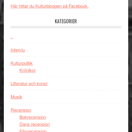
i
med
Här hittar du Kulturbloggen på Facebook.
tv4
en
med
Jackie
KATEGORIER
Vem
Chan
kan
i
styra
..
storform
Mauri?
Intervju
Kulturpolitik
Krönikor
Litteratur och konst
Musik
Recension
Bokrecension
Dans recension
Filmrecension