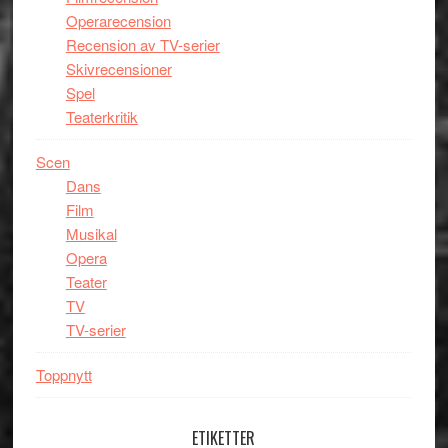
Operarecension
Recension av TV-serier
Skivrecensioner
Spel
Teaterkritik
Scen
Dans
Film
Musikal
Opera
Teater
TV
TV-serier
Toppnytt
ETIKETTER