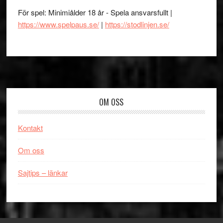
För spel: Minimiålder 18 år - Spela ansvarsfullt |
https://www.spelpaus.se/
|
https://stodlinjen.se/
Footer
OM OSS
Kontakt
Om oss
Sajtips – länkar