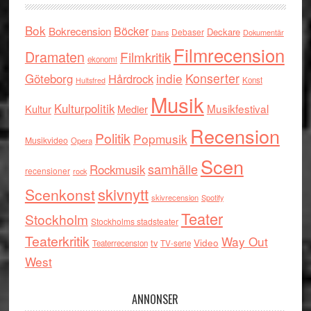
Bok
Böcker
Bokrecension
Deckare
Debaser
Dokumentär
Dans
Filmrecension
Dramaten
Filmkritik
ekonomi
indie
Konserter
Göteborg
Hårdrock
Konst
Hultsfred
Musik
Kulturpolitik
Musikfestival
Kultur
Medier
Recension
Politik
Popmusik
Musikvideo
Opera
Scen
samhälle
Rockmusik
recensioner
rock
skivnytt
Scenkonst
skivrecension
Spotify
Teater
Stockholm
Stockholms stadsteater
Teaterkritik
Way Out
tv
Video
Teaterrecension
TV-serie
West
ANNONSER