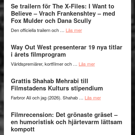
Swede
Se trailern för The X-Files: I Want to
–
Jazz
Believe – Vrach Frankenshtey – med
en
Festiva
Fox Mulder och Dana Scully
helt
2026
lysande
om
Den officiella trailern och …
Läs mer
–
kväll
Se
II
trailern
Way Out West presenterar 19 nya titlar
Internat
för
i årets filmprogram
storhet
The
och
om
Världspremiärer, kortfilmer och …
Läs mer
X-
samarb
Way
Files:
Out
Grattis Shahab Mehrabi till
I
West
Filmstadens Kulturs stipendium
Want
presenterar
to
om
Farbror Ali och jag (2026). Shahab …
Läs mer
19
Believe
Grattis
nya
–
Shahab
Filmrecension: Det grönaste gräset –
titlar
Vrach
Mehrabi
en humoristisk och hjärtevarm lättsam
i
Frankenshtey
till
kompott
årets
–
Filmstadens