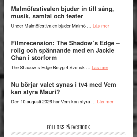
ger
Endre,
Malmöfestivalen bjuder in till sång,
mycket
Hannes
musik, samtal och teater
att
Meidal
tänka
om
Under Malmöfestivalen bjuder Malmö …
Läs mer
och
på
Malmöfestiva
Roland
bjuder
Filmrecension: The Shadow´s Edge –
Pöntinen
in
rolig och spännande med en Jackie
avslutar
till
Chan i storform
Scensommar
sång,
på
om
The Shadow´s Edge Betyg 4 Svensk …
Läs mer
musik,
Artipelag
Filmrecension
samtal
The
Nu börjar valet synas i tv4 med Vem
och
Shadow
kan styra Mauri?
teater
´s
om
Den 10 augusti 2026 har Vem kan styra …
Läs mer
Edge
Nu
–
börjar
rolig
valet
och
FÖLJ OSS PÅ FACEBOOK
synas
spännande