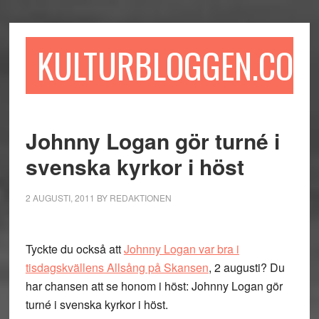
Hoppa
Hoppa
Hoppa
till
till
till
huvudinnehåll
det
sidfot
KULTURBLOGGEN.COM
primära
sidofältet
Johnny Logan gör turné i
svenska kyrkor i höst
2 AUGUSTI, 2011
BY
REDAKTIONEN
Tyckte du också att
Johnny Logan var bra i
tisdagskvällens Allsång på Skansen
, 2 augusti? Du
har chansen att se honom i höst: Johnny Logan gör
turné i svenska kyrkor i höst.