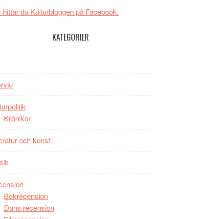
New
Toronto
 hittar du Kulturbloggen på Facebook.
Day
–
KATEGORIER
kan
vara
den
bästa
ervju
Spider-
Man
turpolitik
filmen
Krönikor
någonsin
teratur och konst
sik
cension
Bokrecension
Dans recension