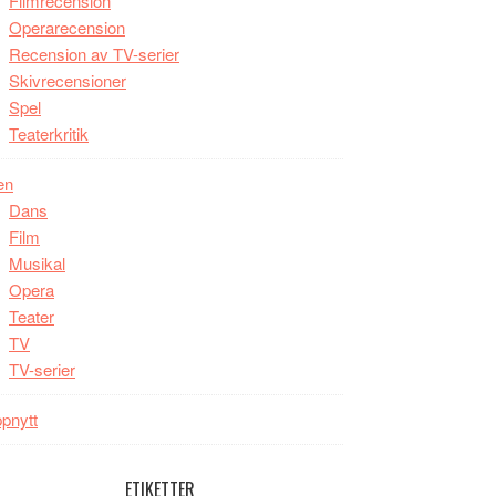
Filmrecension
Operarecension
Recension av TV-serier
Skivrecensioner
Spel
Teaterkritik
en
Dans
Film
Musikal
Opera
Teater
TV
TV-serier
pnytt
ETIKETTER