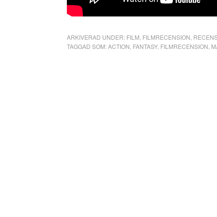
ARKIVERAD UNDER:
FILM
,
FILMRECENSION
,
RECENS
TAGGAD SOM:
ACTION
,
FANTASY
,
FILMRECENSION
,
M