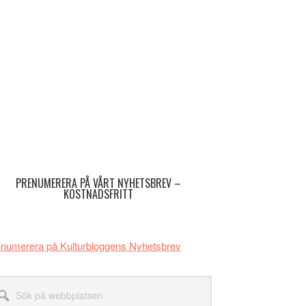
imärt
dofält
PRENUMERERA PÅ VÅRT NYHETSBREV –
KOSTNADSFRITT
numerera på Kulturbloggens Nyhetsbrev
k