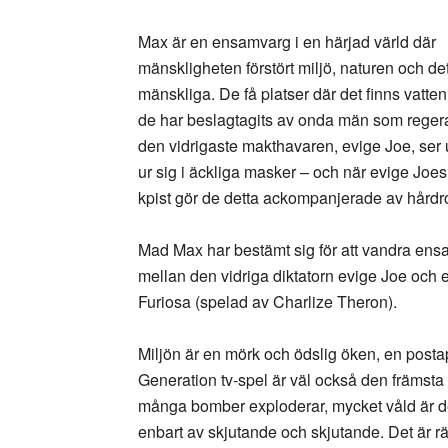
Max är en ensamvarg i en härjad värld där
mänskligheten förstört miljö, naturen och de
mänskliga. De få platser där det finns vatten 
de har beslagtagits av onda män som regerar
den vidrigaste makthavaren, evige Joe, ser
ur sig i äckliga masker – och när evige Joe
kpist gör de detta ackompanjerade av hårdro
Mad Max har bestämt sig för att vandra ens
mellan den vidriga diktatorn evige Joe och e
Furiosa (spelad av Charlize Theron).
Miljön är en mörk och ödslig öken, en posta
Generation tv-spel är väl också den främsta
många bomber exploderar, mycket våld är de
enbart av skjutande och skjutande. Det är rätt