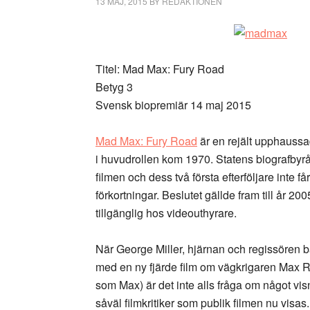
13 MAJ, 2015
BY
REDAKTIONEN
Titel: Mad Max: Fury Road
Betyg 3
Svensk biopremiär 14 maj 2015
Mad Max: Fury Road
är en rejält upphaussa
i huvudrollen kom 1970. Statens biografbyrå
filmen och dess två första efterföljare inte får
förkortningar. Beslutet gällde fram till år 
tillgänglig hos videouthyrare.
När George Miller, hjärnan och regissören b
med en ny fjärde film om vägkrigaren Max 
som Max) är det inte alls fråga om något visn
såväl filmkritiker som publik filmen nu visas.