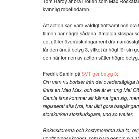
Tom Hardy är bra i rollen som Max Rockatan
kvinnlig rebelledaren.
Att action kan vara väldigt tröttsamt och bra
filmen har några sådana lämpliga kisspauser
det gäller överraskningar rent dramamässigt,
får den ändå betyg 3, vilket är högt för sin g
den här formen av action sätter högre betyg.
Fredrik Sahlin på
SVT ger betyg 3
:
Om man nu bortser från det ovedersägliga fakt
finns en Mad Max, och det är en ung Mel Gib
Gamla fans kommer att känna igen sig, men f
regisserat alla fyra, har låtit göra basgånga
storskurken storskurkigare, und so weiter.
Rekvisitörerna och kostymörerna ska för övr
uppfinningsrikedom, som bara genom sin nä