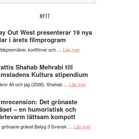
bplatsen
NYTT
y Out West presenterar 19 nya
tlar i årets filmprogram
om
ldspremiärer, kortfilmer och …
Läs mer
Way
Out
attis Shahab Mehrabi till
West
lmstadens Kulturs stipendium
presenterar
om
bror Ali och jag (2026). Shahab …
Läs mer
19
Grattis
nya
Shahab
lmrecension: Det grönaste
titlar
Mehrabi
äset – en humoristisk och
i
till
ärtevarm lättsam kompott
årets
Filmstadens
filmprogram
om
 grönaste gräset Betyg 3 Svensk …
Läs mer
Kulturs
Filmrecension:
stipendium