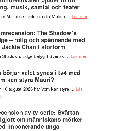
Hannes
ng, musik, samtal och teater
att
Meidal
tänka
om
der Malmöfestivalen bjuder Malmö …
Läs mer
och
på
Malmöfestivalen
Roland
bjuder
lmrecension: The Shadow´s
Pöntinen
in
ge – rolig och spännande med
avslutar
till
 Jackie Chan i storform
Scensommar
sång,
på
om
e Shadow´s Edge Betyg 4 Svensk …
Läs mer
musik,
Artipelag
Filmrecension:
samtal
The
 börjar valet synas i tv4 med
och
Shadow
m kan styra Mauri?
teater
´s
 10 augusti 2026 har Vem kan styra …
Läs
Edge
om
r
–
Nu
rolig
börjar
cension av tv-serie: Svärtan –
och
valet
lgjort om människans mörker
spännande
synas
ed imponerande unga
med
i