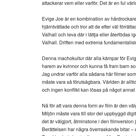
attackerar vem eller varför. Det är en ful värld
Evige Joe är en kombination av hårdrockare 
hjärntvättade och tror att de efter väl förrä
Valhall och leva där i lättja eller återfödas 
Valhall. Driften med extrema fundamentalist
Denna machokultur där alla kämpar för Evige
harem av kvinnor och kunna få fram barn so
Jag undrar varför alla sådana här filmer som 
måste vara så förutsägbara. Världen är allt
och ingen konflikt kan lösas på något annat
Nå för att vara denna form av film är den väl
Miljön måste vara till stor del uppbyggd digit
det är välgjort, åtminstone i den filmversion
Berättelsen har några överraskande bitar – 