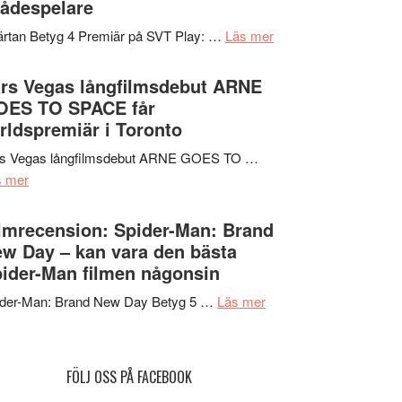
ådespelare
en
tv4
Jackie
om
rtan Betyg 4 Premiär på SVT Play: …
Läs mer
med
Chan
Recension
Vem
i
av
rs Vegas långfilmsdebut ARNE
kan
storform
tv-
OES TO SPACE får
styra
serie:
rldspremiär i Toronto
Mauri?
Svärtan
rs Vegas långfilmsdebut ARNE GOES TO …
–
om
s mer
välgjort
Lars
om
Vegas
lmrecension: Spider-Man: Brand
människans
långfilmsdebut
w Day – kan vara den bästa
mörker
ARNE
ider-Man filmen någonsin
med
GOES
imponerande
om
ider-Man: Brand New Day Betyg 5 …
Läs mer
TO
unga
Filmrecension:
SPACE
skådespelare
Spider-
får
Man:
världspremiär
FÖLJ OSS PÅ FACEBOOK
Brand
i