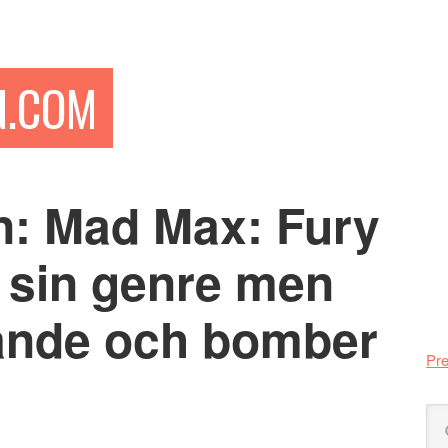
N.COM
n: Mad Max: Fury
Pr
si
r sin genre men
ande och bomber
Pre
Sö
på