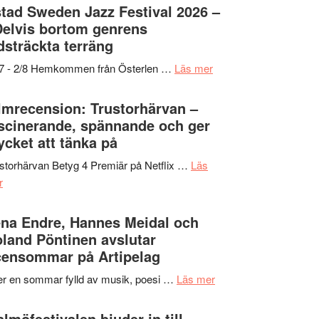
Det
tad Sweden Jazz Festival 2026 –
grönaste
Delvis bortom genrens
gräset
dsträckta terräng
–
om
/7 - 2/8 Hemkommen från Österlen …
Läs mer
en
Ystad
humoristisk
Sweden
lmrecension: Trustorhärvan –
och
Jazz
scinerande, spännande och ger
hjärtevarm
Festival
cket att tänka på
lättsam
2026
kompott
storhärvan Betyg 4 Premiär på Netflix …
Läs
–
om
r
I
Filmrecension:
Delvis
Trustorhärvan
na Endre, Hannes Meidal och
bortom
–
land Pöntinen avslutar
genrens
fascinerande,
ensommar på Artipelag
vidsträckta
spännande
terräng
om
er en sommar fylld av musik, poesi …
Läs mer
och
Lena
ger
Endre,
lmöfestivalen bjuder in till
mycket