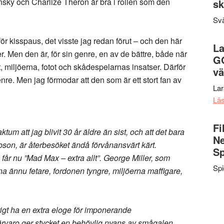
sky och Charlize Theron är bra i rollen som den
sk
Svä
 för kisspaus, det visste jag redan förut – och den här
La
. Men den är, för sin genre, en av de bättre, både när
G
 miljöerna, fotot och skådespelarnas insatser. Därför
vä
enre. Men jag förmodar att den som är ett stort fan av
La
Lä
Fi
um att jag blivit 30 år äldre än sist, och att det bara
Ne
son, är återbesöket ändå förvånansvärt kärt.
Sp
år nu ”Mad Max – extra allt”. George Miller, som
Sp
rna ännu fetare, fordonen tyngre, miljöerna maffigare,
igt ha en extra eloge för imponerande
rvaro ger stycket en behövlig nyans av smågalen