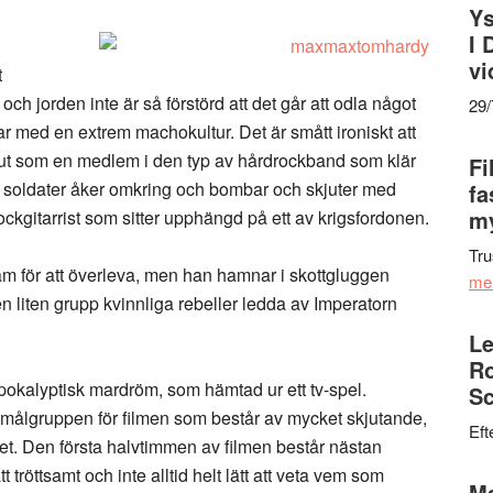
Ys
I 
vi
t
och jorden inte är så förstörd att det går att odla något
29
 med en extrem machokultur. Det är smått ironiskt att
 ut som en medlem i den typ av hårdrockband som klär
Fi
s soldater åker omkring och bombar och skjuter med
fa
my
ckgitarrist som sitter upphängd på ett av krigsfordonen.
Tru
am för att överleva, men han hamnar i skottgluggen
me
n liten grupp kvinnliga rebeller ledda av Imperatorn
Le
Ro
pokalyptisk mardröm, som hämtad ur ett tv-spel.
Sc
 målgruppen för filmen som består av mycket skjutande,
Eft
t. Den första halvtimmen av filmen består nästan
 tröttsamt och inte alltid helt lätt att veta vem som
Ma