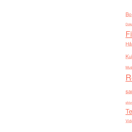
Bo
Dok
F
Hå
Kul
Mus
R
sa
skiv
Te
Vid