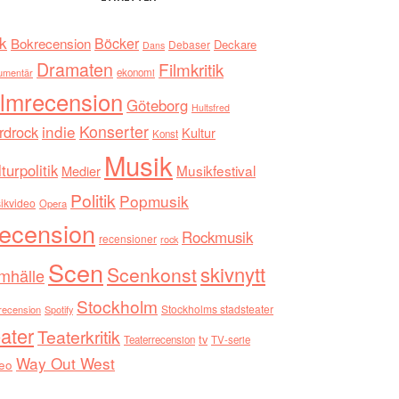
k
Böcker
Bokrecension
Deckare
Debaser
Dans
Dramaten
Filmkritik
umentär
ekonomi
ilmrecension
Göteborg
Hultsfred
indie
Konserter
rdrock
Kultur
Konst
Musik
turpolitik
Musikfestival
Medier
Politik
Popmusik
ikvideo
Opera
ecension
Rockmusik
recensioner
rock
Scen
skivnytt
Scenkonst
mhälle
Stockholm
Stockholms stadsteater
recension
Spotify
ater
Teaterkritik
tv
Teaterrecension
TV-serie
Way Out West
eo