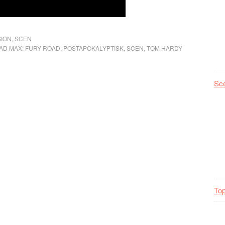
ION
,
SCEN
AD MAX: FURY ROAD
,
POSTAPOKALYPTISK
,
SCEN
,
TOM HARDY
Sc
Top