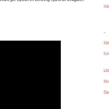
Här
..
Int
Kul
Lit
Mu
Re