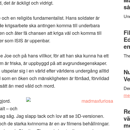
, det är äckligt och vidrigt.
så
Un
och en religiös fundamentalist. Hans soldater är
ttade krigsarbete ska antingen komma till underbara
Fi
igen och åter få chansen att kriga väl och komma till
Ed
er som ISIS är uppenbar.
en
 Joe och på hans villkor, för att han ska kunna ha ett
Th
m är friska, är uppbyggd på att avgrundsegenskaper.
utspelar sig i en värld efter världens undergång alltid
Nu
Ve
id som en öken och mänskligheten är förråad, förvildad
 sätt än med våld och mord.
Den
me
gjord.
alt – och
Re
 jag såg. Jag slapp tack och lov att se 3D-versionen.
vä
och de starka kvinnorna är en av filmens behållningar.
m