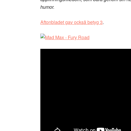
humor.
Aftonbladet gav också betyg 3
.