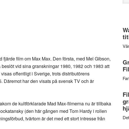
web
Wa
ti
Vär
d fjärde film om Max Max. Den första, med Mel Gibson,
Gr
 beslöt vid sina granskningar 1980, 1982 och 1983 att
Fi
 visas offentligt i Sverige, trots distributörens
Far
2005. Däremot har den visats på svensk TV och är
Fi
gr
akom de kultförklarade Mad Max-filmerna nu är tillbaka
hj
Rockatansky (den här gången med Tom Hardy i rollen
Det
ingsförbud, tvärtom är det med ett stort intresse från