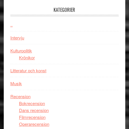
med
tv4
en
med
KATEGORIER
Jackie
Vem
Chan
kan
..
i
styra
storform
Mauri?
Intervju
Kulturpolitik
Krönikor
Litteratur och konst
Musik
Recension
Bokrecension
Dans recension
Filmrecension
Operarecension