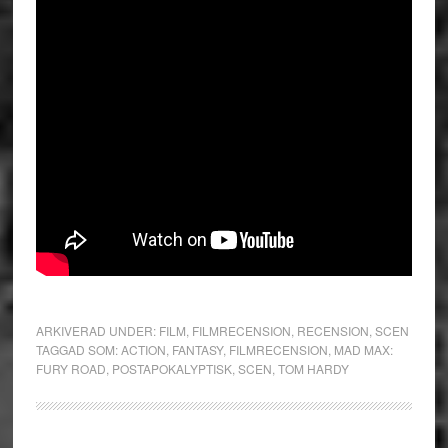
ARKIVERAD UNDER:
FILM
,
FILMRECENSION
,
RECENSION
,
SCEN
TAGGAD SOM:
ACTION
,
FANTASY
,
FILMRECENSION
,
MAD MAX:
FURY ROAD
,
POSTAPOKALYPTISK
,
SCEN
,
TOM HARDY