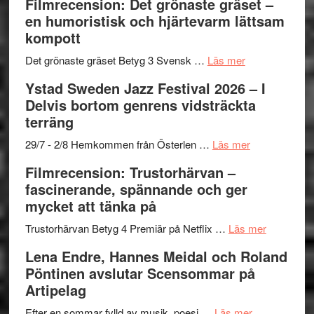
Filmrecension: Det grönaste gräset –
Believe
nya
Shahab
en humoristisk och hjärtevarm lättsam
–
titlar
Mehrabi
kompott
Vrach
i
till
Frankenshtey
årets
Filmstadens
om
Det grönaste gräset Betyg 3 Svensk …
Läs mer
–
filmprogram
Kulturs
Filmrecension:
Ystad Sweden Jazz Festival 2026 – I
med
stipendium
Det
Delvis bortom genrens vidsträckta
Fox
grönaste
terräng
Mulder
gräset
och
–
om
29/7 - 2/8 Hemkommen från Österlen …
Läs mer
Dana
en
Ystad
Filmrecension: Trustorhärvan –
Scully
humoristisk
Sweden
fascinerande, spännande och ger
och
Jazz
mycket att tänka på
hjärtevarm
Festival
lättsam
2026
om
Trustorhärvan Betyg 4 Premiär på Netflix …
Läs mer
kompott
–
Filmrecens
Lena Endre, Hannes Meidal och Roland
I
Trustorhä
Pöntinen avslutar Scensommar på
Delvis
–
Artipelag
bortom
fascineran
genrens
om
spännand
Efter en sommar fylld av musik, poesi …
Läs mer