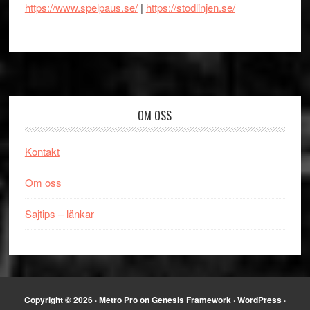
https://www.spelpaus.se/
|
https://stodlinjen.se/
Footer
OM OSS
Kontakt
Om oss
Sajtips – länkar
Copyright © 2026 ·
Metro Pro
on
Genesis Framework
·
WordPress
·