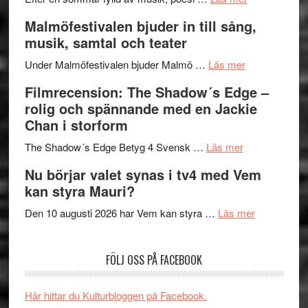
vidsträckta
Lena
och
Malmöfestivalen bjuder in till sång,
terräng
Endre,
ger
musik, samtal och teater
Hannes
mycket
om
Meidal
att
Under Malmöfestivalen bjuder Malmö …
Läs mer
Malmöfestiva
och
tänka
Filmrecension: The Shadow´s Edge –
bjuder
Roland
på
rolig och spännande med en Jackie
in
Pöntinen
Chan i storform
till
avslutar
om
sång,
Scensommar
The Shadow´s Edge Betyg 4 Svensk …
Läs mer
Filmrecension
musik,
på
Nu börjar valet synas i tv4 med Vem
The
samtal
Artipelag
kan styra Mauri?
Shadow
och
´s
teater
om
Den 10 augusti 2026 har Vem kan styra …
Läs mer
Edge
Nu
–
börjar
FÖLJ OSS PÅ FACEBOOK
rolig
valet
och
synas
spännande
i
Här hittar du Kulturbloggen på Facebook.