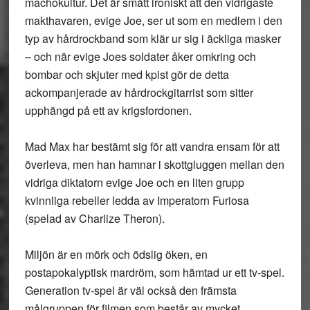
machokultur. Det är smått ironiskt att den vidrigaste
makthavaren, evige Joe, ser ut som en medlem i den
typ av hårdrockband som klär ur sig i äckliga masker
– och när evige Joes soldater åker omkring och
bombar och skjuter med kpist gör de detta
ackompanjerade av hårdrockgitarrist som sitter
upphängd på ett av krigsfordonen.
Mad Max har bestämt sig för att vandra ensam för att
överleva, men han hamnar i skottgluggen mellan den
vidriga diktatorn evige Joe och en liten grupp
kvinnliga rebeller ledda av Imperatorn Furiosa
(spelad av Charlize Theron).
Miljön är en mörk och ödslig öken, en
postapokalyptisk mardröm, som hämtad ur ett tv-spel.
Generation tv-spel är väl också den främsta
målgruppen för filmen som består av mycket