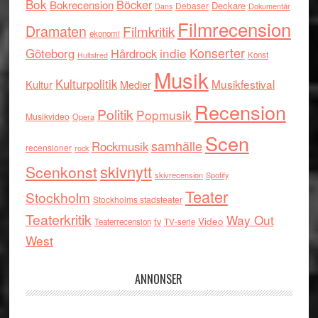
Bok
Böcker
Bokrecension
Deckare
Debaser
Dokumentär
Dans
Filmrecension
Dramaten
Filmkritik
ekonomi
indie
Konserter
Göteborg
Hårdrock
Konst
Hultsfred
Musik
Kulturpolitik
Musikfestival
Kultur
Medier
Recension
Politik
Popmusik
Musikvideo
Opera
Scen
samhälle
Rockmusik
recensioner
rock
skivnytt
Scenkonst
skivrecension
Spotify
Teater
Stockholm
Stockholms stadsteater
Teaterkritik
Way Out
tv
Video
Teaterrecension
TV-serie
West
ANNONSER