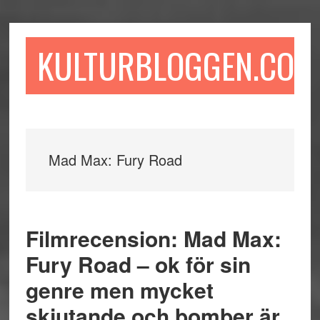
Hoppa
Hoppa
Hoppa
till
till
till
huvudinnehåll
det
sidfot
KULTURBLOGGEN.COM
primära
sidofältet
Mad Max: Fury Road
Filmrecension: Mad Max:
Fury Road – ok för sin
genre men mycket
skjutande och bomber är