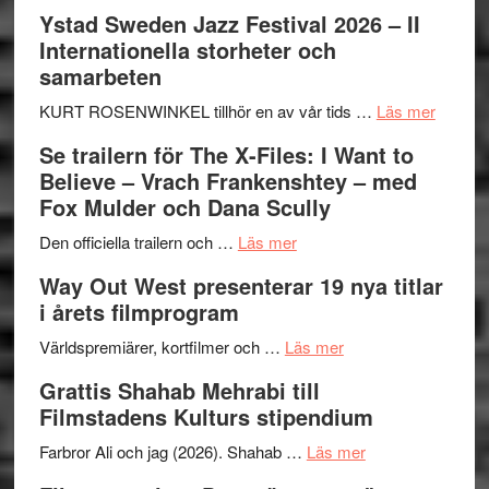
Recension:
Ystad Sweden Jazz Festival 2026 – II
Håkan
Internationella storheter och
Hellström
samarbeten
–
Huskvarna
om
KURT ROSENWINKEL tillhör en av vår tids …
Läs mer
Folkets
Ystad
Se trailern för The X-Files: I Want to
Park
Swede
Believe – Vrach Frankenshtey – med
–
Jazz
Fox Mulder och Dana Scully
en
Festiva
om
helt
2026
Den officiella trailern och …
Läs mer
Se
lysande
–
Way Out West presenterar 19 nya titlar
trailern
kväll
II
i årets filmprogram
för
Internat
The
om
storhet
Världspremiärer, kortfilmer och …
Läs mer
X-
Way
och
Grattis Shahab Mehrabi till
Files:
Out
samarb
Filmstadens Kulturs stipendium
I
West
Want
presenterar
om
Farbror Ali och jag (2026). Shahab …
Läs mer
to
19
Grattis