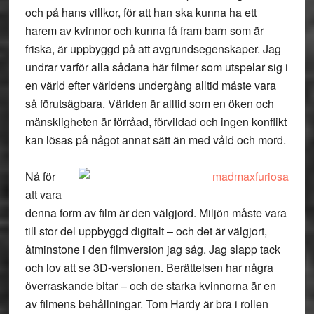
och på hans villkor, för att han ska kunna ha ett
harem av kvinnor och kunna få fram barn som är
friska, är uppbyggd på att avgrundsegenskaper. Jag
undrar varför alla sådana här filmer som utspelar sig i
en värld efter världens undergång alltid måste vara
så förutsägbara. Världen är alltid som en öken och
mänskligheten är förråad, förvildad och ingen konflikt
kan lösas på något annat sätt än med våld och mord.
Nå för
att vara
denna form av film är den välgjord. Miljön måste vara
till stor del uppbyggd digitalt – och det är välgjort,
åtminstone i den filmversion jag såg. Jag slapp tack
och lov att se 3D-versionen. Berättelsen har några
överraskande bitar – och de starka kvinnorna är en
av filmens behållningar. Tom Hardy är bra i rollen