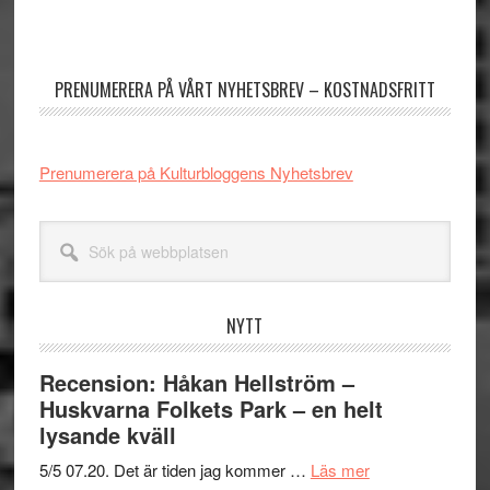
Primärt
sidofält
PRENUMERERA PÅ VÅRT NYHETSBREV – KOSTNADSFRITT
Prenumerera på Kulturbloggens Nyhetsbrev
Sök
på
webbplatsen
NYTT
Recension: Håkan Hellström –
Huskvarna Folkets Park – en helt
lysande kväll
om
5/5 07.20. Det är tiden jag kommer …
Läs mer