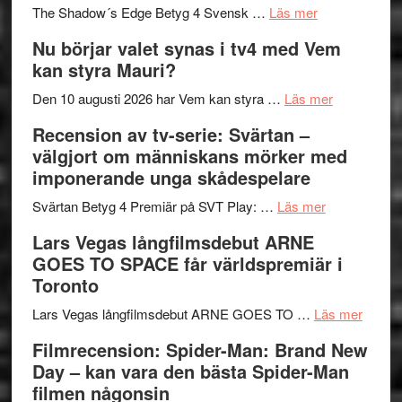
om
sång,
Scensommar
The Shadow´s Edge Betyg 4 Svensk …
Läs mer
Filmrecension
musik,
på
Nu börjar valet synas i tv4 med Vem
The
samtal
Artipelag
kan styra Mauri?
Shadow
och
´s
teater
om
Den 10 augusti 2026 har Vem kan styra …
Läs mer
Edge
Nu
Recension av tv-serie: Svärtan –
–
börjar
välgjort om människans mörker med
rolig
valet
imponerande unga skådespelare
och
synas
spännande
om
i
Svärtan Betyg 4 Premiär på SVT Play: …
Läs mer
med
Recension
tv4
Lars Vegas långfilmsdebut ARNE
en
av
med
GOES TO SPACE får världspremiär i
Jackie
tv-
Vem
Toronto
Chan
serie:
kan
i
Svärtan
styra
om
Lars Vegas långfilmsdebut ARNE GOES TO …
Läs mer
storform
–
Mauri?
Lars
Filmrecension: Spider-Man: Brand New
välgjort
Vegas
Day – kan vara den bästa Spider-Man
om
långfi
filmen någonsin
människans
ARNE