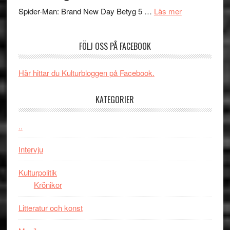
om
mörker
GOES
Spider-Man: Brand New Day Betyg 5 …
Läs mer
Filmrecension
med
TO
Spider-
imponerande
SPAC
FÖLJ OSS PÅ FACEBOOK
Man:
unga
får
Brand
skådespelar
världs
New
i
Här hittar du Kulturbloggen på Facebook.
Day
Toront
–
KATEGORIER
kan
vara
..
den
bästa
Intervju
Spider-
Man
Kulturpolitik
filmen
Krönikor
någonsin
Litteratur och konst