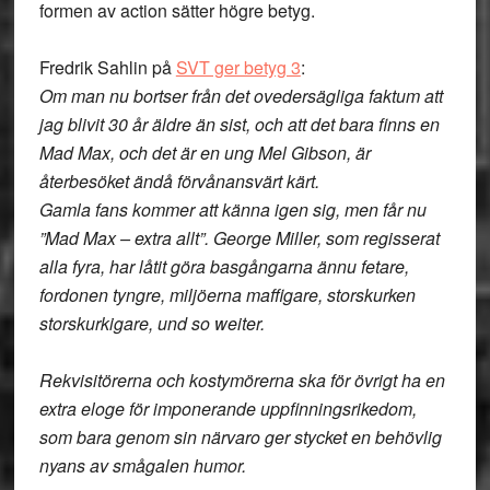
formen av action sätter högre betyg.
Fredrik Sahlin på
SVT ger betyg 3
:
Om man nu bortser från det ovedersägliga faktum att
jag blivit 30 år äldre än sist, och att det bara finns en
Mad Max, och det är en ung Mel Gibson, är
återbesöket ändå förvånansvärt kärt.
Gamla fans kommer att känna igen sig, men får nu
”Mad Max – extra allt”. George Miller, som regisserat
alla fyra, har låtit göra basgångarna ännu fetare,
fordonen tyngre, miljöerna maffigare, storskurken
storskurkigare, und so weiter.
Rekvisitörerna och kostymörerna ska för övrigt ha en
extra eloge för imponerande uppfinningsrikedom,
som bara genom sin närvaro ger stycket en behövlig
nyans av smågalen humor.