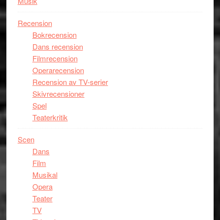
Musik
Recension
Bokrecension
Dans recension
Filmrecension
Operarecension
Recension av TV-serier
Skivrecensioner
Spel
Teaterkritik
Scen
Dans
Film
Musikal
Opera
Teater
TV