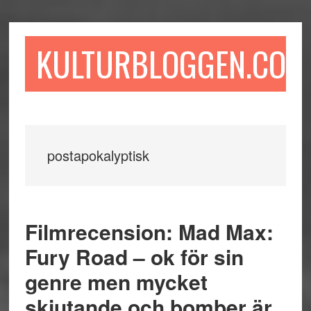
Hoppa
Hoppa
Hoppa
till
till
till
huvudinnehåll
det
sidfot
KULTURBLOGGEN.COM
primära
sidofältet
postapokalyptisk
Filmrecension: Mad Max:
Fury Road – ok för sin
genre men mycket
skjutande och bomber är