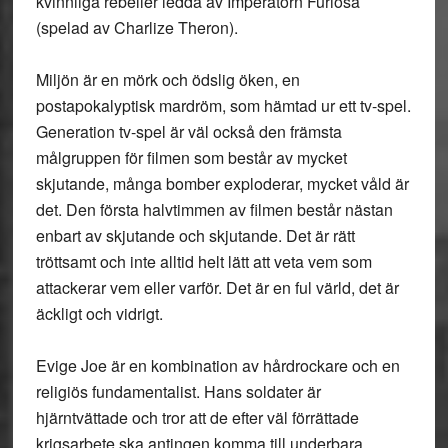
kvinnliga rebeller ledda av Imperatorn Furiosa
(spelad av Charlize Theron).
Miljön är en mörk och ödslig öken, en
postapokalyptisk mardröm, som hämtad ur ett tv-spel.
Generation tv-spel är väl också den främsta
målgruppen för filmen som består av mycket
skjutande, många bomber exploderar, mycket våld är
det. Den första halvtimmen av filmen består nästan
enbart av skjutande och skjutande. Det är rätt
tröttsamt och inte alltid helt lätt att veta vem som
attackerar vem eller varför. Det är en ful värld, det är
äckligt och vidrigt.
Evige Joe är en kombination av hårdrockare och en
religiös fundamentalist. Hans soldater är
hjärntvättade och tror att de efter väl förrättade
krigsarbete ska antingen komma till underbara