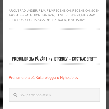
ARKIVERAD UNDER:
FILM
,
FILMRECENSION
,
RECENSION
,
SCEN
TAGGAD SOM:
ACTION
,
FANTASY
,
FILMRECENSION
,
MAD MAX:
FURY ROAD
,
POSTAPOKALYPTISK
,
SCEN
,
TOM HARDY
Primärt
sidofält
PRENUMERERA PÅ VÅRT NYHETSBREV – KOSTNADSFRITT
Prenumerera på Kulturbloggens Nyhetsbrev
Sök
på
webbplatsen