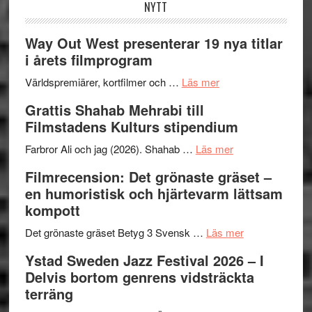
NYTT
Way Out West presenterar 19 nya titlar
i årets filmprogram
om
Världspremiärer, kortfilmer och …
Läs mer
Way
Grattis Shahab Mehrabi till
Out
Filmstadens Kulturs stipendium
West
presenterar
om
Farbror Ali och jag (2026). Shahab …
Läs mer
19
Grattis
Filmrecension: Det grönaste gräset –
nya
Shahab
en humoristisk och hjärtevarm lättsam
titlar
Mehrabi
kompott
i
till
årets
Filmstadens
om
Det grönaste gräset Betyg 3 Svensk …
Läs mer
filmprogram
Kulturs
Filmrecension:
Ystad Sweden Jazz Festival 2026 – I
stipendium
Det
Delvis bortom genrens vidsträckta
grönaste
terräng
gräset