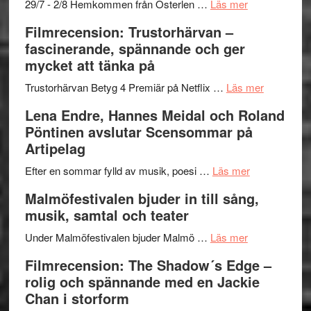
–
om
29/7 - 2/8 Hemkommen från Österlen …
Läs mer
en
Ystad
Filmrecension: Trustorhärvan –
humoristisk
Sweden
fascinerande, spännande och ger
och
Jazz
mycket att tänka på
hjärtevarm
Festival
lättsam
2026
om
Trustorhärvan Betyg 4 Premiär på Netflix …
Läs mer
kompott
–
Filmrecens
Lena Endre, Hannes Meidal och Roland
I
Trustorhä
Pöntinen avslutar Scensommar på
Delvis
–
Artipelag
bortom
fascineran
genrens
om
spännand
Efter en sommar fylld av musik, poesi …
Läs mer
vidsträckta
Lena
och
Malmöfestivalen bjuder in till sång,
terräng
Endre,
ger
musik, samtal och teater
Hannes
mycket
om
Meidal
att
Under Malmöfestivalen bjuder Malmö …
Läs mer
Malmöfestiva
och
tänka
Filmrecension: The Shadow´s Edge –
bjuder
Roland
på
rolig och spännande med en Jackie
in
Pöntinen
Chan i storform
till
avslutar