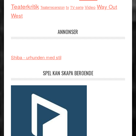
Teaterkritik
Way Out
tv
Video
Teaterrecension
TV-serie
West
ANNONSER
Shiba - urhunden med stil
SPEL KAN SKAPA BEROENDE