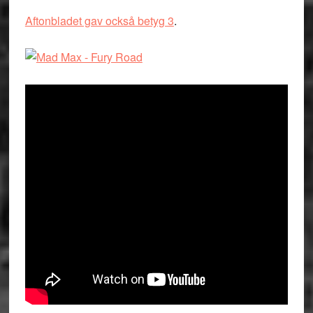
Aftonbladet gav också betyg 3
.