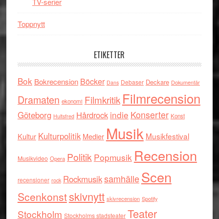
TV-serier
Toppnytt
ETIKETTER
Bok
Böcker
Bokrecension
Deckare
Debaser
Dokumentär
Dans
Filmrecension
Dramaten
Filmkritik
ekonomi
indie
Konserter
Göteborg
Hårdrock
Konst
Hultsfred
Musik
Kulturpolitik
Musikfestival
Kultur
Medier
Recension
Politik
Popmusik
Musikvideo
Opera
Scen
samhälle
Rockmusik
recensioner
rock
skivnytt
Scenkonst
skivrecension
Spotify
Teater
Stockholm
Stockholms stadsteater