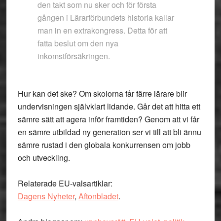
den takt som nu sker och för första
gången i Lärarförbundets historia kallar
man in en extrakongress. Detta för att
fatta beslut om den nya
inkomstförsäkringen.
Hur kan det ske? Om skolorna får färre lärare blir
undervisningen självklart lidande. Går det att hitta ett
sämre sätt att agera inför framtiden? Genom att vi får
en sämre utbildad ny generation ser vi till att bli ännu
sämre rustad i den globala konkurrensen om jobb
och utveckling.
Relaterade EU-valsartiklar:
Dagens Nyheter
,
Aftonbladet
.