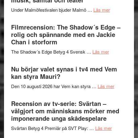
Meidal
tänka
om
Under Malmöfestivalen bjuder Malmö …
Läs mer
och
på
Malmöfestiva
Roland
bjuder
Filmrecension: The Shadow´s Edge –
Pöntinen
in
rolig och spännande med en Jackie
avslutar
till
Chan i storform
Scensommar
sång,
på
om
The Shadow´s Edge Betyg 4 Svensk …
Läs mer
musik,
Artipelag
Filmrecension
samtal
The
Nu börjar valet synas i tv4 med Vem
och
Shadow
kan styra Mauri?
teater
´s
om
Den 10 augusti 2026 har Vem kan styra …
Läs mer
Edge
Nu
–
börjar
Recension av tv-serie: Svärtan –
rolig
valet
välgjort om människans mörker med
och
synas
imponerande unga skådespelare
spännande
i
med
om
Svärtan Betyg 4 Premiär på SVT Play: …
Läs mer
tv4
en
Recension
med