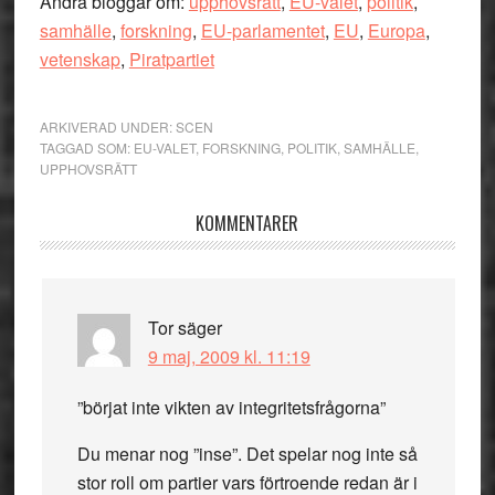
Andra bloggar om:
upphovsrätt
,
EU-valet
,
politik
,
samhälle
,
forskning
,
EU-parlamentet
,
EU
,
Europa
,
vetenskap
,
Piratpartiet
ARKIVERAD UNDER:
SCEN
TAGGAD SOM:
EU-VALET
,
FORSKNING
,
POLITIK
,
SAMHÄLLE
,
UPPHOVSRÄTT
Läsarkommentarer
KOMMENTARER
Tor
säger
9 maj, 2009 kl. 11:19
”börjat inte vikten av integritetsfrågorna”
Du menar nog ”inse”. Det spelar nog inte så
stor roll om partier vars förtroende redan är i