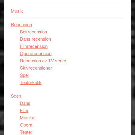
Musik
Recension
Bokrecension
Dans recension
Filmrecension
Operarecension
Recension av TV-serier
Skivrecensioner
Spel
Teaterkritik
Scen
Dans
Film
Musikal
Opera
Teater