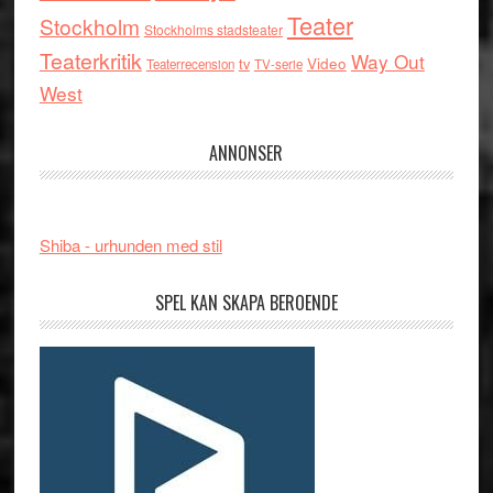
Teater
Stockholm
Stockholms stadsteater
Teaterkritik
Way Out
tv
Video
Teaterrecension
TV-serie
West
ANNONSER
Shiba - urhunden med stil
SPEL KAN SKAPA BEROENDE