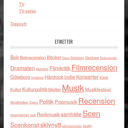
TV
TV-serier
Toppnytt
ETIKETTER
Bok
Böcker
Bokrecension
Deckare
Debaser
Dokumentär
Dans
Filmrecension
Dramaten
Filmkritik
ekonomi
indie
Konserter
Göteborg
Hårdrock
Konst
Hultsfred
Musik
Kulturpolitik
Musikfestival
Kultur
Medier
Recension
Politik
Popmusik
Musikvideo
Opera
Scen
samhälle
Rockmusik
recensioner
rock
skivnytt
Scenkonst
skivrecension
Spotify