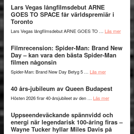
Jackie
av
Lars Vegas långfilmsdebut ARNE
Vem
Chan
tv-
GOES TO SPACE får världspremiär i
kan
i
serie:
Toronto
styra
storform
Svärtan
Mauri?
om
Lars Vegas långfilmsdebut ARNE GOES TO …
Läs mer
–
Lars
välgjort
Vegas
Filmrecension: Spider-Man: Brand New
om
långfi
Day – kan vara den bästa Spider-Man
människans
ARNE
filmen någonsin
mörker
GOES
med
om
Spider-Man: Brand New Day Betyg 5 …
Läs mer
TO
imponerande
Filmrecension
SPAC
unga
Spider-
40 års-jubileum av Queen Budapest
får
skådespelar
Man:
världs
om
Hösten 2026 firar 40-årsjubileet av den …
Läs mer
Brand
i
40
New
Toront
års-
Uppseendeväckande spännvidd och
Day
jubileum
energi när legendarisk 100-åring firas –
–
av
Wayne Tucker hyllar Miles Davis på
kan
Queen