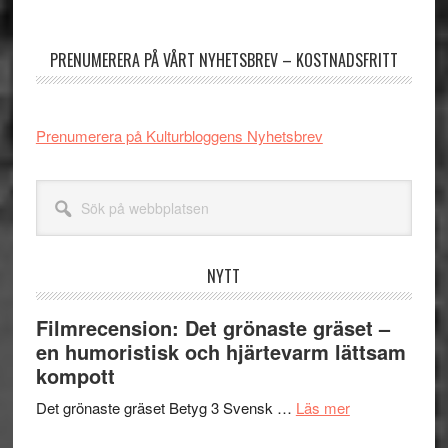
Primärt
sidofält
PRENUMERERA PÅ VÅRT NYHETSBREV – KOSTNADSFRITT
Prenumerera på Kulturbloggens Nyhetsbrev
Sök
på
webbplatsen
NYTT
Filmrecension: Det grönaste gräset –
en humoristisk och hjärtevarm lättsam
kompott
om
Det grönaste gräset Betyg 3 Svensk …
Läs mer
Filmrecension: