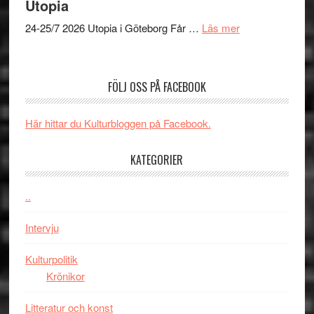
Utopia
vara
Budapest
den
om
24-25/7 2026 Utopia i Göteborg Får …
Läs mer
bästa
Uppseendeväck
Spider-
spännvidd
Man
och
FÖLJ OSS PÅ FACEBOOK
filmen
energi
någonsin
när
Här hittar du Kulturbloggen på Facebook.
legendarisk
100-
KATEGORIER
åring
firas
–
..
Wayne
Intervju
Tucker
hyllar
Kulturpolitik
Miles
Krönikor
Davis
på
Litteratur och konst
Utopia