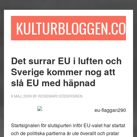
Hoppa
Hoppa
Hoppa
till
till
till
huvudinnehåll
det
sidfot
KULTURBLOGGEN.COM
primära
sidofältet
Det surrar EU i luften och
Sverige kommer nog att
slå EU med häpnad
9 MAJ, 2009
BY
ROSEMARI SÖDERGREN
Startsignalen för slutspurten inför EU-valet har startat
och de politiska partierna är ute överallt och pratar