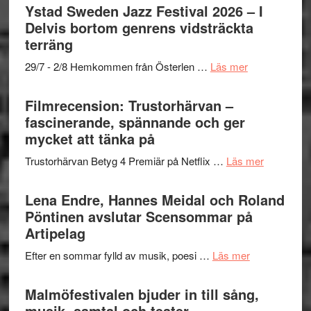
Det
Ystad Sweden Jazz Festival 2026 – I
grönaste
Delvis bortom genrens vidsträckta
gräset
terräng
–
om
29/7 - 2/8 Hemkommen från Österlen …
Läs mer
en
Ystad
humoristisk
Sweden
Filmrecension: Trustorhärvan –
och
Jazz
fascinerande, spännande och ger
hjärtevarm
Festival
mycket att tänka på
lättsam
2026
kompott
om
Trustorhärvan Betyg 4 Premiär på Netflix …
Läs mer
–
Filmrecens
I
Trustorhä
Lena Endre, Hannes Meidal och Roland
Delvis
–
Pöntinen avslutar Scensommar på
bortom
fascineran
Artipelag
genrens
spännand
vidsträckta
om
Efter en sommar fylld av musik, poesi …
Läs mer
och
terräng
Lena
ger
Endre,
Malmöfestivalen bjuder in till sång,
mycket
Hannes
musik, samtal och teater
att