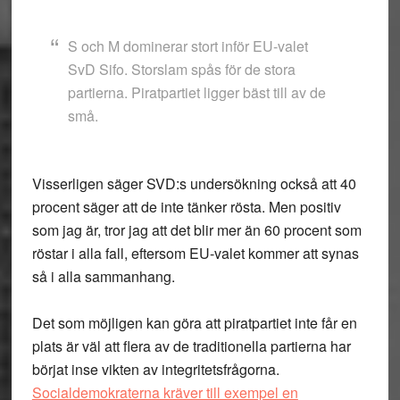
S och M dominerar stort inför EU-valet
SvD Sifo. Storslam spås för de stora
partierna. Piratpartiet ligger bäst till av de
små.
Visserligen säger SVD:s undersökning också att 40
procent säger att de inte tänker rösta. Men positiv
som jag är, tror jag att det blir mer än 60 procent som
röstar i alla fall, eftersom EU-valet kommer att synas
så i alla sammanhang.
Det som möjligen kan göra att piratpartiet inte får en
plats är väl att flera av de traditionella partierna har
börjat inse vikten av integritetsfrågorna.
Socialdemokraterna kräver till exempel en