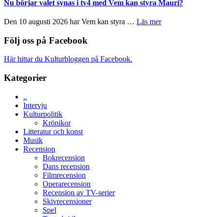
The
Nu börjar valet synas i tv4 med Vem kan styra Mauri?
och
Shadow
teater
´s
om
Den 10 augusti 2026 har Vem kan styra …
Läs mer
Edge
Nu
–
börjar
Följ oss på Facebook
rolig
valet
och
synas
Här hittar du Kulturbloggen på Facebook.
spännande
i
med
tv4
Kategorier
en
med
Jackie
Vem
Chan
..
kan
i
Intervju
styra
storform
Kulturpolitik
Mauri?
Krönikor
Litteratur och konst
Musik
Recension
Bokrecension
Dans recension
Filmrecension
Operarecension
Recension av TV-serier
Skivrecensioner
Spel