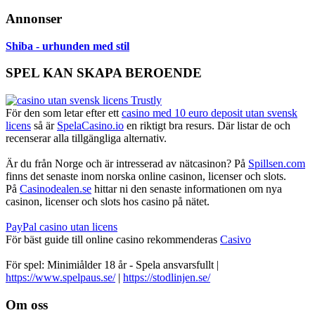
Annonser
Shiba - urhunden med stil
SPEL KAN SKAPA BEROENDE
För den som letar efter ett
casino med 10 euro deposit utan svensk
licens
så är
SpelaCasino.io
en riktigt bra resurs. Där listar de och
recenserar alla tillgängliga alternativ.
Är du från Norge och är intresserad av nätcasinon? På
Spillsen.com
finns det senaste inom norska online casinon, licenser och slots.
På
Casinodealen.se
hittar ni den senaste informationen om nya
casinon, licenser och slots hos casino på nätet.
PayPal casino utan licens
För bäst guide till online casino rekommenderas
Casivo
För spel: Minimiålder 18 år - Spela ansvarsfullt |
https://www.spelpaus.se/
|
https://stodlinjen.se/
Footer
Om oss