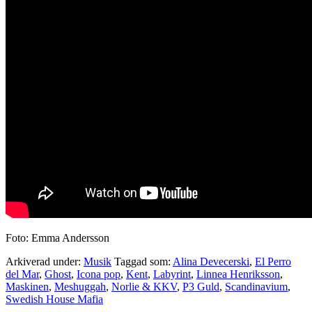
Foto: Emma Andersson
Arkiverad under:
Musik
Taggad som:
Alina Devecerski
,
El Perro
del Mar
,
Ghost
,
Icona pop
,
Kent
,
Labyrint
,
Linnea Henriksson
,
Maskinen
,
Meshuggah
,
Norlie & KKV
,
P3 Guld
,
Scandinavium
,
Swedish House Mafia