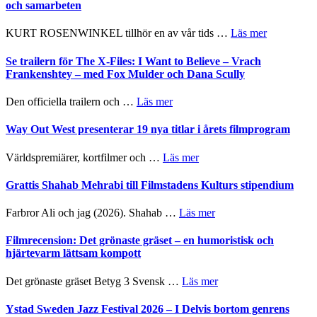
Hellström
och samarbeten
–
Huskvarna
om
KURT ROSENWINKEL tillhör en av vår tids …
Läs mer
Folkets
Ystad
Park
Sweden
Se trailern för The X-Files: I Want to Believe – Vrach
–
Jazz
Frankenshtey – med Fox Mulder och Dana Scully
en
Festival
helt
2026
om
Den officiella trailern och …
Läs mer
lysande
–
Se
kväll
II
trailern
Way Out West presenterar 19 nya titlar i årets filmprogram
Internatione
för
storheter
The
om
Världspremiärer, kortfilmer och …
Läs mer
och
X-
Way
samarbeten
Files:
Out
Grattis Shahab Mehrabi till Filmstadens Kulturs stipendium
I
West
Want
presenterar
om
Farbror Ali och jag (2026). Shahab …
Läs mer
to
19
Grattis
Believe
nya
Shahab
Filmrecension: Det grönaste gräset – en humoristisk och
–
titlar
Mehrabi
hjärtevarm lättsam kompott
Vrach
i
till
Frankenshtey
årets
Filmstadens
–
om
Det grönaste gräset Betyg 3 Svensk …
Läs mer
filmprogram
Kulturs
med
Filmrecension:
stipendium
Fox
Det
Ystad Sweden Jazz Festival 2026 – I Delvis bortom genrens