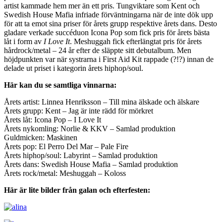
artist kammade hem mer än ett pris. Tungviktare som Kent och
Swedish House Mafia infriade förväntningarna när de inte dök upp
för att ta emot sina priser för årets grupp respektive årets dans. Desto
gladare verkade succéduon Icona Pop som fick pris för årets bästa
låt i form av
I Love It
. Meshuggah fick efterlängtat pris för årets
hårdrock/metal – 24 år efter de släppte sitt debutalbum. Men
höjdpunkten var när systrarna i First Aid Kit rappade (?!?) innan de
delade ut priset i kategorin årets hiphop/soul.
Här kan du se samtliga vinnarna:
Årets artist: Linnea Henriksson – Till mina älskade och älskare
Årets grupp: Kent – Jag är inte rädd för mörkret
Årets låt: Icona Pop – I Love It
Årets nykomling: Norlie & KKV – Samlad produktion
Guldmicken: Maskinen
Årets pop: El Perro Del Mar – Pale Fire
Årets hiphop/soul: Labyrint – Samlad produktion
Årets dans: Swedish House Mafia – Samlad produktion
Årets rock/metal: Meshuggah – Koloss
Här är lite bilder från galan och efterfesten: