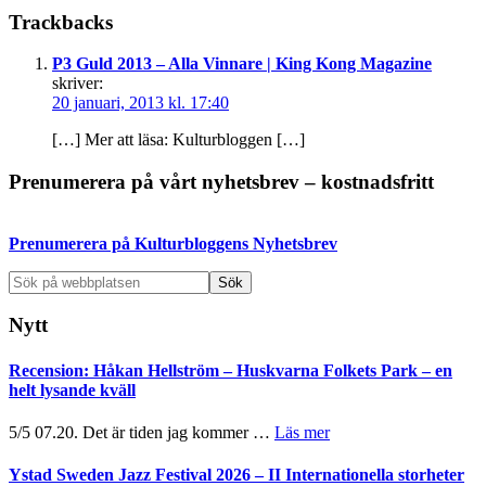
Läsarkommentarer
Trackbacks
P3 Guld 2013 – Alla Vinnare | King Kong Magazine
skriver:
20 januari, 2013 kl. 17:40
[…] Mer att läsa: Kulturbloggen […]
Primärt
Prenumerera på vårt nyhetsbrev – kostnadsfritt
sidofält
Prenumerera på Kulturbloggens Nyhetsbrev
Sök
på
webbplatsen
Nytt
Recension: Håkan Hellström – Huskvarna Folkets Park – en
helt lysande kväll
om
5/5 07.20. Det är tiden jag kommer …
Läs mer
Recension:
Håkan
Ystad Sweden Jazz Festival 2026 – II Internationella storheter