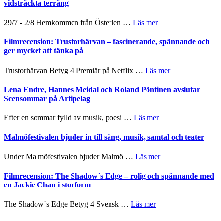
Mulder
grönaste
vidsträckta terräng
och
gräset
Dana
–
om
29/7 - 2/8 Hemkommen från Österlen …
Läs mer
Scully
en
Ystad
humoristisk
Sweden
Filmrecension: Trustorhärvan – fascinerande, spännande och
och
Jazz
ger mycket att tänka på
hjärtevarm
Festival
lättsam
2026
om
Trustorhärvan Betyg 4 Premiär på Netflix …
Läs mer
kompott
–
Filmrecension:
I
Trustorhärvan
Lena Endre, Hannes Meidal och Roland Pöntinen avslutar
Delvis
–
Scensommar på Artipelag
bortom
fascinerande,
genrens
spännande
om
Efter en sommar fylld av musik, poesi …
Läs mer
vidsträckta
och
Lena
terräng
ger
Endre,
Malmöfestivalen bjuder in till sång, musik, samtal och teater
mycket
Hannes
att
Meidal
om
Under Malmöfestivalen bjuder Malmö …
Läs mer
tänka
och
Malmöfestivalen
på
Roland
bjuder
Filmrecension: The Shadow´s Edge – rolig och spännande med
Pöntinen
in
en Jackie Chan i storform
avslutar
till
Scensommar
sång,
om
The Shadow´s Edge Betyg 4 Svensk …
Läs mer
på
musik,
Filmrecension:
Artipelag
samtal