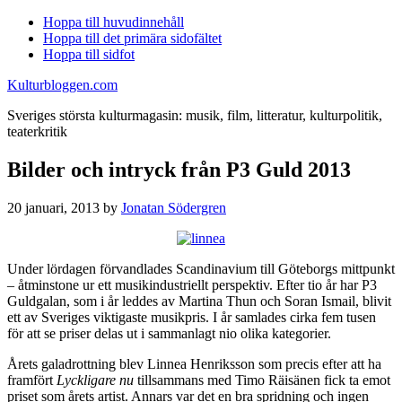
Hoppa till huvudinnehåll
Hoppa till det primära sidofältet
Hoppa till sidfot
Kulturbloggen.com
Sveriges största kulturmagasin: musik, film, litteratur, kulturpolitik,
teaterkritik
Bilder och intryck från P3 Guld 2013
20 januari, 2013
by
Jonatan Södergren
Under lördagen förvandlades Scandinavium till Göteborgs mittpunkt
– åtminstone ur ett musikindustriellt perspektiv. Efter tio år har P3
Guldgalan, som i år leddes av Martina Thun och Soran Ismail, blivit
ett av Sveriges viktigaste musikpris. I år samlades cirka fem tusen
för att se priser delas ut i sammanlagt nio olika kategorier.
Årets galadrottning blev Linnea Henriksson som precis efter att ha
framfört
Lyckligare nu
tillsammans med Timo Räisänen fick ta emot
priset som årets artist. Annars var det en bra spridning och ingen