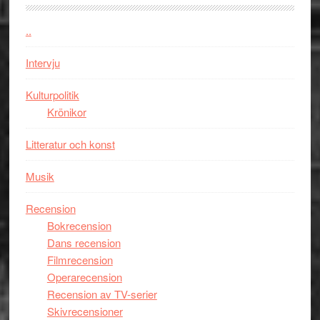
firas
–
..
Wayne
Intervju
Tucker
hyllar
Kulturpolitik
Miles
Krönikor
Davis
på
Litteratur och konst
Utopia
Musik
Recension
Bokrecension
Dans recension
Filmrecension
Operarecension
Recension av TV-serier
Skivrecensioner