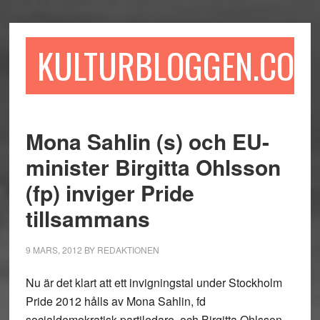
Hoppa
Hoppa
Hoppa
till
till
till
huvudinnehåll
det
sidfot
KULTURBLOGGEN.COM
primära
sidofältet
Mona Sahlin (s) och EU-
minister Birgitta Ohlsson
(fp) inviger Pride
tillsammans
9 MARS, 2012
BY
REDAKTIONEN
Nu är det klart att ett invigningstal under Stockholm
Pride 2012 hålls av Mona Sahlin, fd
socialdemokratisk partiledare, och Birgitta Ohlsson,