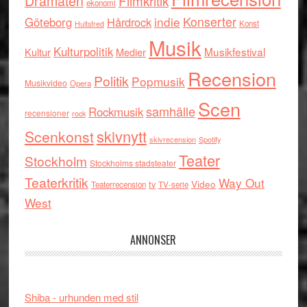
Dramaten
Filmkritik
ekonomi
indie
Konserter
Göteborg
Hårdrock
Konst
Hultsfred
Musik
Kulturpolitik
Musikfestival
Kultur
Medier
Recension
Politik
Popmusik
Musikvideo
Opera
Scen
samhälle
Rockmusik
recensioner
rock
skivnytt
Scenkonst
skivrecension
Spotify
Teater
Stockholm
Stockholms stadsteater
Teaterkritik
Way Out
tv
Video
Teaterrecension
TV-serie
West
ANNONSER
Shiba - urhunden med stil