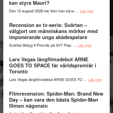
Shadow
kan styra Mauri?
teater
´s
om
Den 10 augusti 2026 har Vem kan styra …
Läs mer
Edge
Nu
–
börjar
Recension av tv-serie: Svärtan –
rolig
valet
välgjort om människans mörker med
och
synas
imponerande unga skådespelare
spännande
i
med
om
Svärtan Betyg 4 Premiär på SVT Play: …
Läs mer
tv4
en
Recension
med
Jackie
av
Lars Vegas långfilmsdebut ARNE
Vem
Chan
tv-
GOES TO SPACE får världspremiär i
kan
i
serie:
Toronto
styra
storform
Svärtan
Mauri?
om
Lars Vegas långfilmsdebut ARNE GOES TO …
Läs mer
–
Lars
välgjort
Vegas
Filmrecension: Spider-Man: Brand New
om
långfi
Day – kan vara den bästa Spider-Man
människans
ARNE
filmen någonsin
mörker
GOES
med