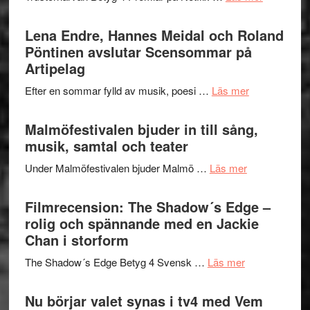
–
Filmrecens
I
Trustorhä
Lena Endre, Hannes Meidal och Roland
Delvis
–
Pöntinen avslutar Scensommar på
bortom
fascineran
Artipelag
genrens
spännand
vidsträckta
om
Efter en sommar fylld av musik, poesi …
Läs mer
och
terräng
Lena
ger
Endre,
Malmöfestivalen bjuder in till sång,
mycket
Hannes
musik, samtal och teater
att
Meidal
tänka
om
Under Malmöfestivalen bjuder Malmö …
Läs mer
och
på
Malmöfestiva
Roland
bjuder
Filmrecension: The Shadow´s Edge –
Pöntinen
in
rolig och spännande med en Jackie
avslutar
till
Chan i storform
Scensommar
sång,
på
om
The Shadow´s Edge Betyg 4 Svensk …
Läs mer
musik,
Artipelag
Filmrecension
samtal
The
Nu börjar valet synas i tv4 med Vem
och