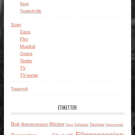
Spel
Teaterkritik
Scen
Dans
Film
Musikal
Opera
Teater
TV
TV-serier
Toppnytt
ETIKETTER
Bok
Böcker
Bokrecension
Deckare
Debaser
Dokumentär
Dans
Filmrecension