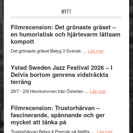
webbplatsen
NYTT
Filmrecension: Det grönaste gräset –
en humoristisk och hjärtevarm lättsam
kompott
om
Det grönaste gräset Betyg 3 Svensk …
Läs mer
Filmrecension:
Det
Ystad Sweden Jazz Festival 2026 – I
grönaste
Delvis bortom genrens vidsträckta
gräset
terräng
–
om
29/7 - 2/8 Hemkommen från Österlen …
Läs mer
en
Ystad
humoristisk
Sweden
Filmrecension: Trustorhärvan –
och
Jazz
fascinerande, spännande och ger
hjärtevarm
Festival
mycket att tänka på
lättsam
2026
kompott
om
Trustorhärvan Betyg 4 Premiär på Netflix …
Läs mer