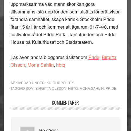
uppmärksamma vad människor kan göra
tillsammans: stå upp för den som utsätts för orättvisor,
förändra samhället, skapa kärlek. Stockholm Pride
firar 15 år i år och kommer att äga rum 31/7-4/8, med
festivalområdet Pride Park i Tantolunden och Pride
House på Kulturhuset och Stadsteatern.
Läs även andra bloggares åsikter om
Pride
,
Birgitta
Olsson
,
Mona Sahlin
,
hbtq
ARKIVERAD UNDER:
KULTURPOLITIK
TAGGAD SOM:
BIRGITTA OLSSON
,
HBTQ
,
MONA SAHLIN
,
PRIDE
Läsarkommentarer
KOMMENTARER
Bo
säger