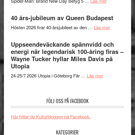
om
Spider-Man: Brand New Day Betyg 5 …
Läs mer
TO
imponerande
Filmrecension
SPAC
unga
Spider-
40 års-jubileum av Queen Budapest
får
skådespelar
Man:
världs
om
Hösten 2026 firar 40-årsjubileet av den …
Läs mer
Brand
i
40
New
Toront
års-
Uppseendeväckande spännvidd och
Day
jubileum
energi när legendarisk 100-åring firas –
–
av
Wayne Tucker hyllar Miles Davis på
kan
Queen
Utopia
vara
Budapest
den
om
24-25/7 2026 Utopia i Göteborg Får …
Läs mer
bästa
Uppseendeväck
Spider-
spännvidd
Man
och
FÖLJ OSS PÅ FACEBOOK
filmen
energi
någonsin
när
Här hittar du Kulturbloggen på Facebook.
legendarisk
100-
KATEGORIER
åring