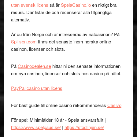
utan svensk licens
så är
SpelaCasino.io
en riktigt bra
resurs. Där listar de och recenserar alla tillgängliga
alternativ.
Är du från Norge och är intresserad av nätcasinon? På
Spillsen.com
finns det senaste inom norska online
casinon, licenser och slots.
På
Casinodealen.se
hittar ni den senaste informationen
om nya casinon, licenser och slots hos casino på nätet.
PayPal casino utan licens
För bäst guide till online casino rekommenderas
Casivo
För spel: Minimiålder 18 år - Spela ansvarsfullt |
https://www.spelpaus.se/
|
https://stodlinjen.se/