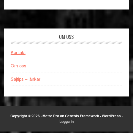
Footer
OM OSS
Kontakt
Om oss
Sajtips – länkar
Copyright © 2026 ·
Metro Pro
on
Genesis Framework
·
WordPress
·
Logga in