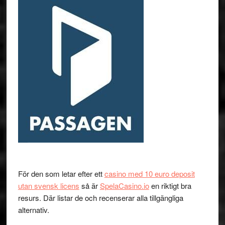
För den som letar efter ett
casino med 10 euro deposit
utan svensk licens
så är
SpelaCasino.io
en riktigt bra
resurs. Där listar de och recenserar alla tillgängliga
alternativ.