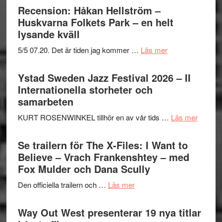
Recension: Håkan Hellström –
Huskvarna Folkets Park – en helt
lysande kväll
om
5/5 07.20. Det är tiden jag kommer …
Läs mer
Recension:
Håkan
Ystad Sweden Jazz Festival 2026 – II
Hellström
Internationella storheter och
–
samarbeten
Huskvarna
om
KURT ROSENWINKEL tillhör en av vår tids …
Läs mer
Folkets
Ystad
Park
Swede
Se trailern för The X-Files: I Want to
–
Jazz
Believe – Vrach Frankenshtey – med
en
Festiva
Fox Mulder och Dana Scully
helt
2026
lysande
om
Den officiella trailern och …
Läs mer
–
kväll
Se
II
trailern
Way Out West presenterar 19 nya titlar
Internat
för