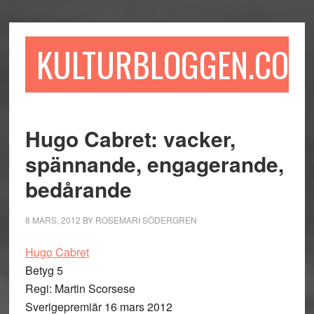
Hoppa
Hoppa
Hoppa
till
till
till
huvudinnehåll
det
sidfot
KULTURBLOGGEN.COM
primära
sidofältet
Hugo Cabret: vacker,
spännande, engagerande,
bedårande
8 MARS, 2012
BY
ROSEMARI SÖDERGREN
Hugo Cabret
Betyg 5
Regi: Martin Scorsese
Sverigepremiär 16 mars 2012