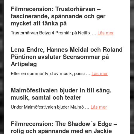
humoristisk
Sweden
Filmrecension: Trustorhärvan –
och
Jazz
fascinerande, spännande och ger
hjärtevarm
Festival
mycket att tänka på
lättsam
2026
kompott
om
Trustorhärvan Betyg 4 Premiär på Netflix …
Läs mer
–
Filmrecens
I
Trustorhä
Lena Endre, Hannes Meidal och Roland
Delvis
–
Pöntinen avslutar Scensommar på
bortom
fascineran
Artipelag
genrens
spännand
vidsträckta
om
Efter en sommar fylld av musik, poesi …
Läs mer
och
terräng
Lena
ger
Endre,
Malmöfestivalen bjuder in till sång,
mycket
Hannes
musik, samtal och teater
att
Meidal
tänka
om
Under Malmöfestivalen bjuder Malmö …
Läs mer
och
på
Malmöfestiva
Roland
bjuder
Filmrecension: The Shadow´s Edge –
Pöntinen
in
rolig och spännande med en Jackie
avslutar