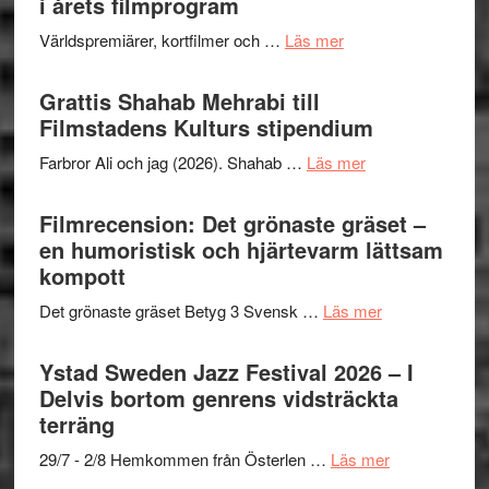
i årets filmprogram
storhet
The
och
om
Världspremiärer, kortfilmer och …
Läs mer
X-
samarb
Way
Files:
Out
Grattis Shahab Mehrabi till
I
West
Filmstadens Kulturs stipendium
Want
presenterar
to
om
Farbror Ali och jag (2026). Shahab …
Läs mer
19
Believe
Grattis
nya
–
Shahab
Filmrecension: Det grönaste gräset –
titlar
Vrach
Mehrabi
en humoristisk och hjärtevarm lättsam
i
Frankenshtey
till
kompott
årets
–
Filmstadens
filmprogram
med
om
Det grönaste gräset Betyg 3 Svensk …
Läs mer
Kulturs
Fox
Filmrecension:
stipendium
Mulder
Det
Ystad Sweden Jazz Festival 2026 – I
och
grönaste
Delvis bortom genrens vidsträckta
Dana
gräset
terräng
Scully
–
om
29/7 - 2/8 Hemkommen från Österlen …
Läs mer
en
Ystad