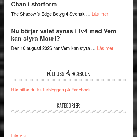
till
Chan i storform
Scensommar
sång,
på
om
The Shadow´s Edge Betyg 4 Svensk …
Läs mer
musik,
Artipelag
Filmrecension
samtal
The
Nu börjar valet synas i tv4 med Vem
och
Shadow
kan styra Mauri?
teater
´s
om
Den 10 augusti 2026 har Vem kan styra …
Läs mer
Edge
Nu
–
börjar
rolig
valet
och
FÖLJ OSS PÅ FACEBOOK
synas
spännande
i
med
Här hittar du Kulturbloggen på Facebook.
tv4
en
med
Jackie
KATEGORIER
Vem
Chan
kan
i
styra
..
storform
Mauri?
Intervju