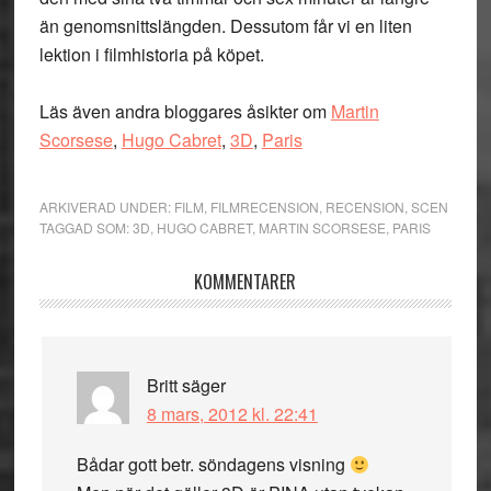
än genomsnittslängden. Dessutom får vi en liten
lektion i filmhistoria på köpet.
Läs även andra bloggares åsikter om
Martin
Scorsese
,
Hugo Cabret
,
3D
,
Paris
ARKIVERAD UNDER:
FILM
,
FILMRECENSION
,
RECENSION
,
SCEN
TAGGAD SOM:
3D
,
HUGO CABRET
,
MARTIN SCORSESE
,
PARIS
Läsarkommentarer
KOMMENTARER
Britt
säger
8 mars, 2012 kl. 22:41
Bådar gott betr. söndagens visning