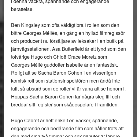
i denna vackra, spännande och engagerande
berättelse.
Ben Kingsley som ofta väldigt bra i rollen som den
bittre Georges Méliès, en gång en hyllad filmregissör
och producent nu försäljare av leksaker i en butik på
järnvägsstationen. Asa Butterfield är ett fynd som den
tolvårige Hugo och Chloë Grace Moretz som
Georges Méliè guddotter Isabelle är en fantastisk.
Roligt att se Sacha Baron Cohen i en visserligen
komisk roll som stationsinspektören men ändå inte
fullt så absurd som de roller vi är vana att se honom i.
Hoppas Sacha Baron Cohen tar några steg till och
breddar sitt register som skådespelare i framtiden.
Hugo Cabret är helt enkelt en vacker, spännande,
engagerande och bedårande film som håller trots att
den med sina två timmar och sex minuter är längre