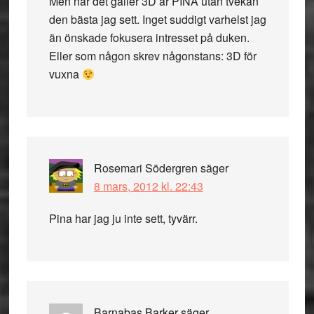
Men när det gäller 3D är PINA utan tvekan
den bästa jag sett. Inget suddigt varhelst jag
än önskade fokusera intresset på duken.
Eller som någon skrev någonstans: 3D för
vuxna
Rosemari Södergren
säger
8 mars, 2012 kl. 22:43
Pina har jag ju inte sett, tyvärr.
Barnabas Barker
säger