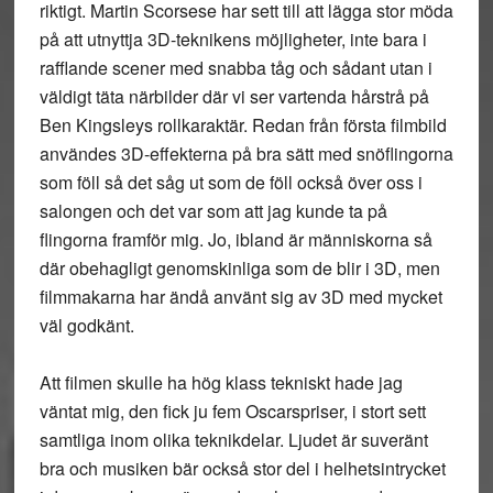
riktigt. Martin Scorsese har sett till att lägga stor möda
på att utnyttja 3D-teknikens möjligheter, inte bara i
rafflande scener med snabba tåg och sådant utan i
väldigt täta närbilder där vi ser vartenda hårstrå på
Ben Kingsleys rollkaraktär. Redan från första filmbild
användes 3D-effekterna på bra sätt med snöflingorna
som föll så det såg ut som de föll också över oss i
salongen och det var som att jag kunde ta på
flingorna framför mig. Jo, ibland är människorna så
där obehagligt genomskinliga som de blir i 3D, men
filmmakarna har ändå använt sig av 3D med mycket
väl godkänt.
Att filmen skulle ha hög klass tekniskt hade jag
väntat mig, den fick ju fem Oscarspriser, i stort sett
samtliga inom olika teknikdelar. Ljudet är suveränt
bra och musiken bär också stor del i helhetsintrycket