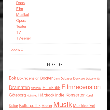
Dans
Film
Musikal
Opera
Teater
TV
TV-serier
Toppnytt
ETIKETTER
Bok
Böcker
Bokrecension
Deckare
Debaser
Dokumentär
Dans
Filmrecension
Dramaten
Filmkritik
ekonomi
indie
Konserter
Göteborg
Hårdrock
Konst
Hultsfred
Musik
Kulturpolitik
Musikfestival
Kultur
Medier