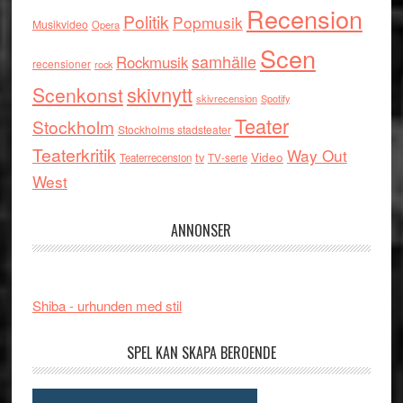
Recension
Politik
Popmusik
Musikvideo
Opera
Scen
samhälle
Rockmusik
recensioner
rock
skivnytt
Scenkonst
skivrecension
Spotify
Teater
Stockholm
Stockholms stadsteater
Teaterkritik
Way Out
tv
Video
Teaterrecension
TV-serie
West
ANNONSER
Shiba - urhunden med stil
SPEL KAN SKAPA BEROENDE