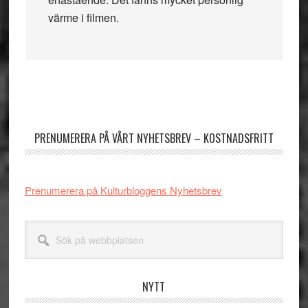
värme i filmen.
Primärt
sidofält
PRENUMERERA PÅ VÅRT NYHETSBREV – KOSTNADSFRITT
Prenumerera på Kulturbloggens Nyhetsbrev
Sök
på
webbplatsen
NYTT