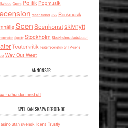
Politik
Popmusik
ikvideo
Opera
ecension
Rockmusik
recensioner
rock
Scen
skivnytt
Scenkonst
mhälle
Stockholm
Stockholms stadsteater
recension
Spotify
ater
Teaterkritik
tv
Teaterrecension
TV-serie
Way Out West
eo
ANNONSER
ba - urhunden med stil
SPEL KAN SKAPA BEROENDE