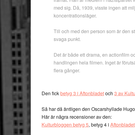
med sig. Då, 1939, visste ingen att mil
koncentrationsläger.
Till och med den person som är den stö
svaga punkt.
Det är både ett drama, en actionfilm o
handlingen hela filmen. Inget är förut
flera gånger.
Den fick
betyg 3 i Aftonbladet
och
3 av Kult
Så har då äntligen den Oscarshyllade Hugo 
Här är några recensioner av den:
Kulturbloggen betyg 5
, betyg 4 i
Aftonbladet