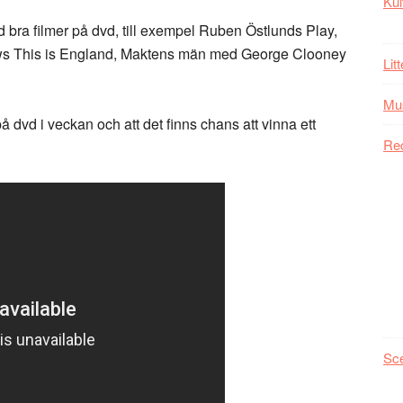
Kul
d bra filmer på dvd, till exempel Ruben Östlunds Play,
s This is England, Maktens män med George Clooney
Lit
Mu
på dvd i veckan och att det finns chans att vinna ett
Re
Sc