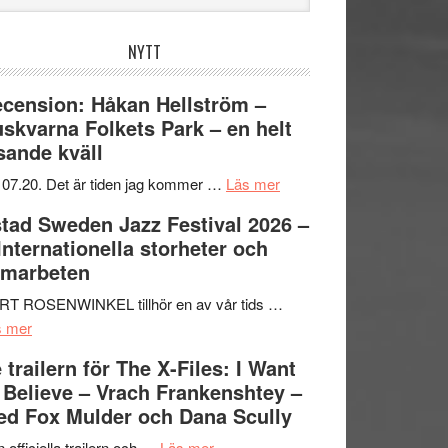
bplatsen
NYTT
cension: Håkan Hellström –
skvarna Folkets Park – en helt
sande kväll
om
 07.20. Det är tiden jag kommer …
Läs mer
Recension:
tad Sweden Jazz Festival 2026 –
Håkan
 Internationella storheter och
Hellström
amarbeten
–
Huskvarna
RT ROSENWINKEL tillhör en av vår tids …
om
Folkets
s mer
Ystad
Park
 trailern för The X-Files: I Want
Sweden
–
 Believe – Vrach Frankenshtey –
Jazz
en
d Fox Mulder och Dana Scully
Festival
helt
2026
om
lysande
 officiella trailern och …
Läs mer