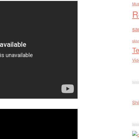
Mus
R
sa
skiv
Te
Vid
Shi