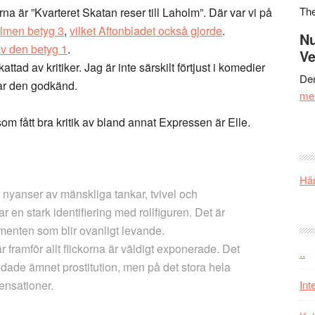
Th
rna är ”Kvarteret Skatan reser till Laholm”. Där var vi på
ilmen betyg 3
,
vilket Aftonbladet också gjorde
.
Nu
v den betyg 1
.
Ve
tad av kritiker. Jag är inte särskilt förtjust i komedier
Den
var den godkänd.
me
som fått bra kritik av bland annat Expressen är Elle.
Här
 nyanser av mänskliga tankar, tvivel och
r en stark identifiering med rollfiguren. Det är
menten som blir ovanligt levande.
 framför allt flickorna är väldigt exponerade. Det
..
addade ämnet prostitution, men på det stora hela
ensationer.
Int