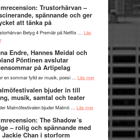
Dana
en
Ystad
lmrecension: Trustorhärvan –
Scully
humoristisk
Sweden
scinerande, spännande och ger
och
Jazz
cket att tänka på
hjärtevarm
Festival
lättsam
2026
storhärvan Betyg 4 Premiär på Netflix …
Läs
om
kompott
–
r
Filmrecension:
I
na Endre, Hannes Meidal och
Trustorhärvan
Delvis
land Pöntinen avslutar
–
bortom
ensommar på Artipelag
fascinerande,
genrens
spännande
vidsträckta
om
er en sommar fylld av musik, poesi …
Läs mer
och
terräng
Lena
lmöfestivalen bjuder in till
ger
Endre,
ng, musik, samtal och teater
mycket
Hannes
att
om
Meidal
der Malmöfestivalen bjuder Malmö …
Läs mer
tänka
Malmöfestivalen
och
lmrecension: The Shadow´s
på
bjuder
Roland
ge – rolig och spännande med
in
Pöntinen
 Jackie Chan i storform
till
avslutar