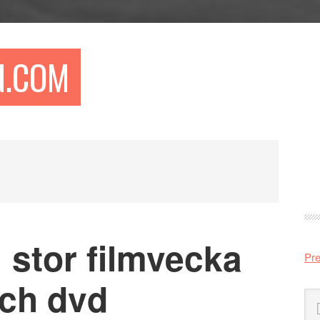
N.COM
Pr
si
 stor filmvecka
Pre
och dvd
Sö
på