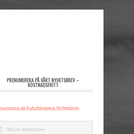
imärt
dofält
PRENUMERERA PÅ VÅRT NYHETSBREV –
KOSTNADSFRITT
numerera på Kulturbloggens Nyhetsbrev
k