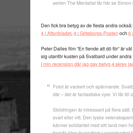
serien The Mentalist får här se Simon B
Den fick bra betyg av de flesta andra också:
4 i Aftonbladet
,
4 i Göteborgs-Posten
och
6 
Peter Dalles film ”En fiende att dö för” är v
sig utanför kusten på Svalbard under andra 
I min recension där jag gav betyg 4 skrev ja
Fotot är vackert och spännande. Svalb
där – det är fantastiska vyer. Vi får til
Skildringen är intressant på flera sätt. 
svart eller vitt. Den tyske vetenskaps
känner solidaritet med sitt land men 
framåt. Han är medlem i nazistpartiet fö