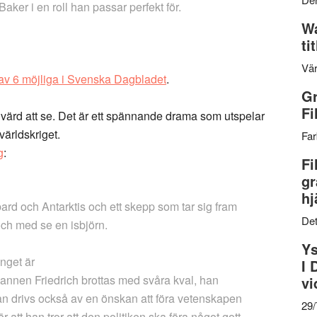
aker i en roll han passar perfekt för.
Wa
ti
Vär
av 6 möjliga i Svenska Dagbladet
.
Gr
Fi
äl värd att se. Det är ett spännande drama som utspelar
världskriget.
Far
g
:
Fi
gr
hj
ard och Antarktis och ett skepp som tar sig fram
Det
l och med se en isbjörn.
Ys
Inget är
I 
mannen Friedrich brottas med svåra kval, han
vi
han drivs också av en önskan att föra vetenskapen
29
r att han tror att den politiken ska föra något gott