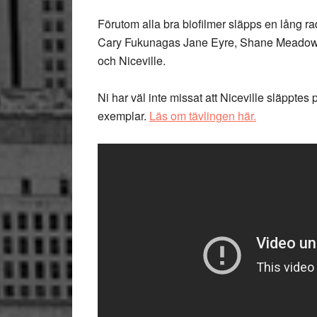
Förutom alla bra biofilmer släpps en lång ra
Cary Fukunagas Jane Eyre, Shane Meadow
och Niceville.
Ni har väl inte missat att Niceville släpptes 
exemplar.
Läs om tävlingen här.