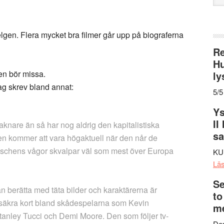
web
helgen. Flera mycket bra filmer går upp på biograferna
Re
Hu
gen bör missa.
ly
ag skrev bland annat:
5/5
Ys
II
aknare än så har nog aldrig den kapitalistiska
s
Den kommer att vara högaktuell när den når de
aschens vågor skvalpar väl som mest över Europa
KU
Lä
Se
 berätta med täta bilder och karaktärerna är
to
v säkra kort bland skådespelarna som Kevin
me
tanley Tucci och Demi Moore. Den som följer tv-
Den