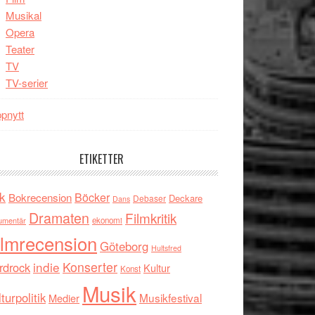
Musikal
Opera
Teater
TV
TV-serier
pnytt
ETIKETTER
k
Böcker
Bokrecension
Deckare
Debaser
Dans
Dramaten
Filmkritik
umentär
ekonomi
ilmrecension
Göteborg
Hultsfred
indie
Konserter
rdrock
Kultur
Konst
Musik
turpolitik
Musikfestival
Medier