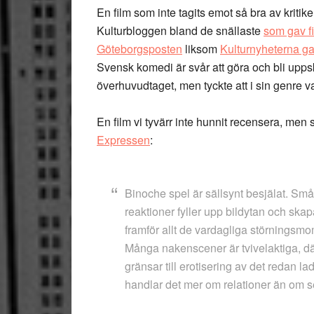
En film som inte tagits emot så bra av kritike
Kulturbloggen bland de snällaste
som gav f
Göteborgsposten
liksom
Kulturnyheterna ga
Svensk komedi är svår att göra och bli uppskat
överhuvudtaget, men tyckte att i sin genre 
En film vi tyvärr inte hunnit recensera, men 
Expressen
:
Binoche spel är sällsynt besjälat. Små
reaktioner fyller upp bildytan och skapa
framför allt de vardagliga störningsmo
Många nakenscener är tvivelaktiga, där
gränsar till erotisering av det redan l
handlar det mer om relationer än om s