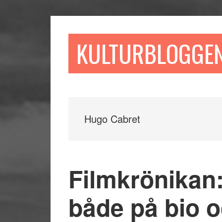
Hoppa
Hoppa
Hoppa
till
till
till
huvudinnehåll
det
sidfot
KULTURBLOGGE
primära
sidofältet
Hugo Cabret
Filmkrönikan:
både på bio 