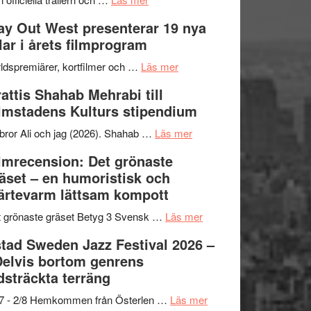
–
Se
kväll
y Out West presenterar 19 nya
II
trailern
tlar i årets filmprogram
Internationella
för
storheter
The
om
ldspremiärer, kortfilmer och …
Läs mer
och
X-
Way
attis Shahab Mehrabi till
samarbeten
Files:
Out
lmstadens Kulturs stipendium
I
West
Want
presenterar
om
bror Ali och jag (2026). Shahab …
Läs mer
to
19
Grattis
lmrecension: Det grönaste
Believe
nya
Shahab
äset – en humoristisk och
–
titlar
Mehrabi
ärtevarm lättsam kompott
Vrach
i
till
Frankenshtey
årets
Filmstadens
om
 grönaste gräset Betyg 3 Svensk …
Läs mer
–
filmprogram
Kulturs
Filmrecension:
tad Sweden Jazz Festival 2026 –
med
stipendium
Det
Delvis bortom genrens
Fox
grönaste
dsträckta terräng
Mulder
gräset
och
–
om
/7 - 2/8 Hemkommen från Österlen …
Läs mer