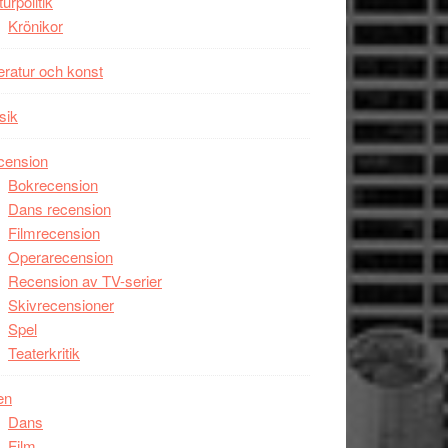
turpolitik
Krönikor
teratur och konst
sik
cension
Bokrecension
Dans recension
Filmrecension
Operarecension
Recension av TV-serier
Skivrecensioner
Spel
Teaterkritik
en
Dans
Film