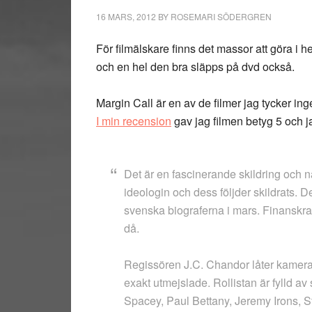
16 MARS, 2012
BY
ROSEMARI SÖDERGREN
För filmälskare finns det massor att göra i 
och en hel den bra släpps på dvd också.
Margin Call är en av de filmer jag tycker in
I min recension
gav jag filmen betyg 5 och j
Det är en fascinerande skildring och n
ideologin och dess följder skildrats. 
svenska biograferna i mars. Finanskr
då.
Regissören J.C. Chandor låter kameran
exakt utmejslade. Rollistan är fylld a
Spacey, Paul Bettany, Jeremy Irons, S