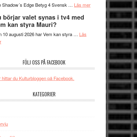
om
sång,
Scensommar
e Shadow´s Edge Betyg 4 Svensk …
Läs mer
Filmrecension:
musik,
på
 börjar valet synas i tv4 med
The
samtal
Artipelag
m kan styra Mauri?
Shadow
och
´s
teater
 10 augusti 2026 har Vem kan styra …
Läs
om
Edge
r
Nu
–
börjar
rolig
FÖLJ OSS PÅ FACEBOOK
valet
och
synas
spännande
i
med
 hittar du Kulturbloggen på Facebook.
tv4
en
med
Jackie
KATEGORIER
Vem
Chan
kan
i
styra
storform
Mauri?
ervju