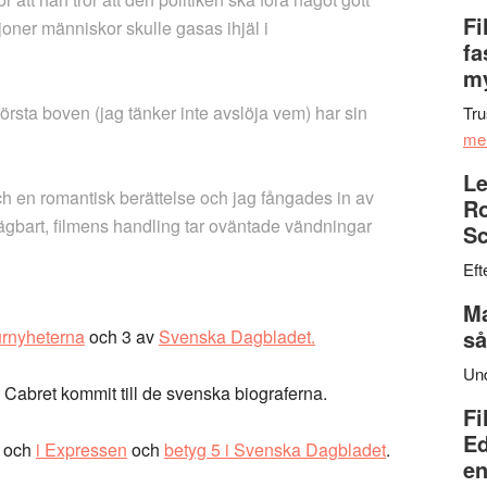
Fi
joner människor skulle gasas ihjäl i
fa
my
rsta boven (jag tänker inte avslöja vem) har sin
Tru
me
Le
ch en romantisk berättelse och jag fångades in av
Ro
sägbart, filmens handling tar oväntade vändningar
Sc
Eft
Ma
så
urnyheterna
och 3 av
Svenska Dagbladet.
Un
Cabret kommit till de svenska biograferna.
Fi
Ed
och
i Expressen
och
betyg 5 i Svenska Dagbladet
.
en