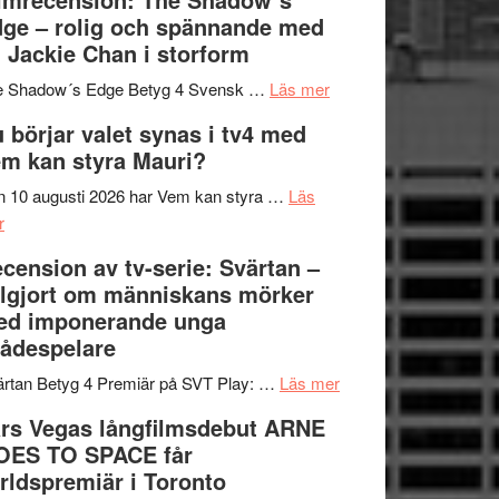
på
bjuder
Roland
ge – rolig och spännande med
in
Pöntinen
 Jackie Chan i storform
till
avslutar
om
sång,
Scensommar
e Shadow´s Edge Betyg 4 Svensk …
Läs mer
Filmrecension:
musik,
på
 börjar valet synas i tv4 med
The
samtal
Artipelag
m kan styra Mauri?
Shadow
och
´s
teater
 10 augusti 2026 har Vem kan styra …
Läs
om
Edge
r
Nu
–
cension av tv-serie: Svärtan –
börjar
rolig
lgjort om människans mörker
valet
och
ed imponerande unga
synas
spännande
ådespelare
i
med
tv4
en
om
rtan Betyg 4 Premiär på SVT Play: …
Läs mer
med
Jackie
Recension
rs Vegas långfilmsdebut ARNE
Vem
Chan
av
OES TO SPACE får
kan
i
tv-
rldspremiär i Toronto
styra
storform
serie: