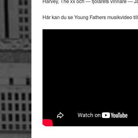
Harvey, The xx och — fjolårets vinnare — 
Här kan du se Young Fathers musikvideo til