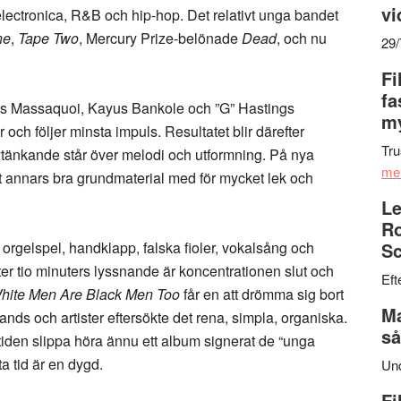
vi
lectronica, R&B och hip-hop. Det relativt unga bandet
ne
,
Tape Two
, Mercury Prize-belönade
Dead
, och nu
29
Fi
fa
ious Massaquoi, Kayus Bankole och ”G” Hastings
my
ch följer minsta impuls. Resultatet blir därefter
Tru
änkande står över melodi och utformning. På nya
me
ett annars bra grundmaterial med för mycket lek och
Le
Ro
 orgelspel, handklapp, falska fioler, vokalsång och
Sc
Efter tio minuters lyssnande är koncentrationen slut och
Eft
hite Men Are Black Men Too
får en att drömma sig bort
Ma
 hands och artister eftersökte det rena, simpla, organiska.
så
tiden slippa höra ännu ett album signerat de “unga
ta tid är en dygd.
Un
Fi