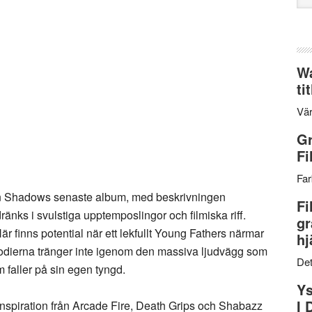
web
Wa
ti
Vär
Gr
Fi
Far
n Shadows senaste album, med beskrivningen
Fi
änks i svulstiga upptemposlingor och filmiska riff.
gr
 finns potential när ett lekfullt Young Fathers närmar
hj
dierna tränger inte igenom den massiva ljudvägg som
Det
 faller på sin egen tyngd.
Ys
I 
nspiration från Arcade Fire, Death Grips och Shabazz