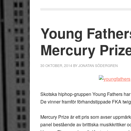
Young Father
Mercury Priz
30 OKTOBER, 2014
BY
JONATAN SÖDERGREN
Skotska hiphop-gruppen Young Fathers har v
De vinner framför förhandstippade FKA twi
Mercury Prize är ett pris som avser uppmär
panel bestående av brittiska musikkritiker oc