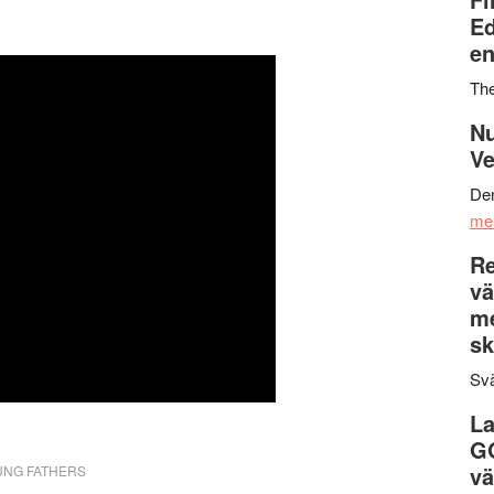
Ed
en
Th
Nu
Ve
Den
me
Re
vä
m
sk
Svä
La
G
vä
UNG FATHERS