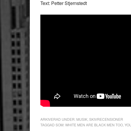
Text: Petter Stjernstedt
ARKIVERAD UNDER:
MUSIK
,
SKIVRECENSIONER
TAGGAD SOM:
WHITE MEN ARE BLACK MEN TOO
,
YO