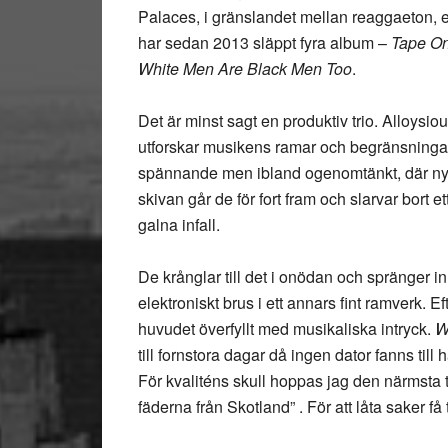
Palaces, i gränslandet mellan reaggaeton, e
har sedan 2013 släppt fyra album –
Tape O
White Men Are Black Men Too
.
Det är minst sagt en produktiv trio. Alloys
utforskar musikens ramar och begränsningar o
spännande men ibland ogenomtänkt, där nyt
skivan går de för fort fram och slarvar bort 
galna infall.
De krånglar till det i onödan och spränger in
elektroniskt brus i ett annars fint ramverk. 
huvudet överfyllt med musikaliska intryck.
W
till fornstora dagar då ingen dator fanns till
För kvaliténs skull hoppas jag den närmsta 
fäderna från Skotland” . För att låta saker få 