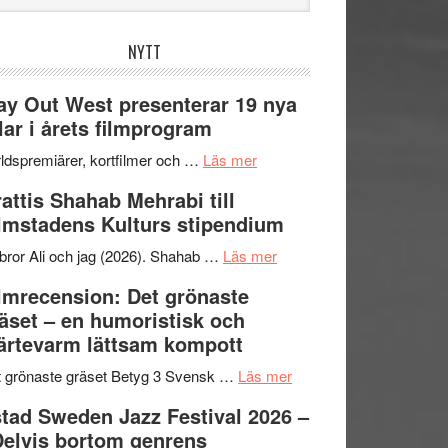
bplatsen
NYTT
y Out West presenterar 19 nya
tlar i årets filmprogram
om
ldspremiärer, kortfilmer och …
Läs mer
Way
attis Shahab Mehrabi till
Out
lmstadens Kulturs stipendium
West
presenterar
om
bror Ali och jag (2026). Shahab …
Läs mer
19
Grattis
lmrecension: Det grönaste
nya
Shahab
äset – en humoristisk och
titlar
Mehrabi
ärtevarm lättsam kompott
i
till
årets
Filmstadens
om
 grönaste gräset Betyg 3 Svensk …
Läs mer
filmprogram
Kulturs
Filmrecension:
tad Sweden Jazz Festival 2026 –
stipendium
Det
Delvis bortom genrens
grönaste