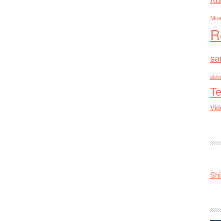
Mus
R
sa
skiv
Te
Vid
Shi