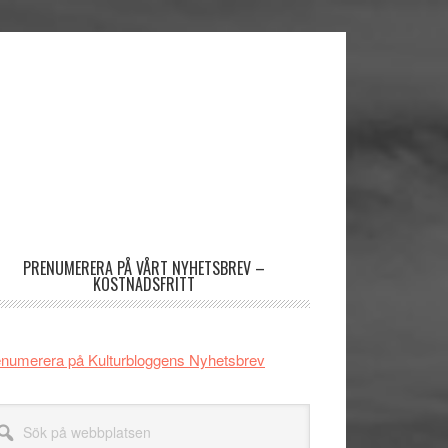
imärt
dofält
PRENUMERERA PÅ VÅRT NYHETSBREV –
KOSTNADSFRITT
numerera på Kulturbloggens Nyhetsbrev
k