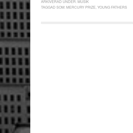
ARKIVERAD UNDER:
MUSIK
TAGGAD SOM:
MERCURY PRIZE
,
YOUNG FATHERS