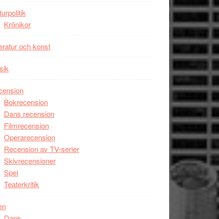
Man
turpolitik
filmen
Krönikor
någonsin
teratur och konst
sik
cension
Bokrecension
Dans recension
Filmrecension
Operarecension
Recension av TV-serier
Skivrecensioner
Spel
Teaterkritik
en
Dans