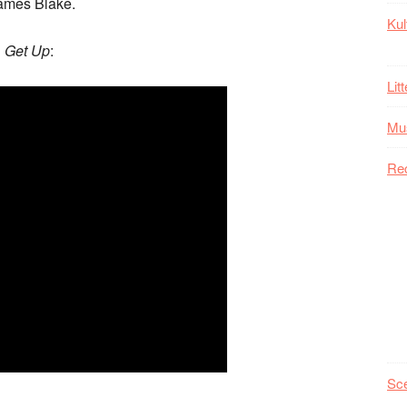
James Blake.
Kul
l
Get Up
:
Lit
Mu
Re
Sc