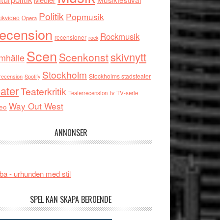
Politik
Popmusik
ikvideo
Opera
ecension
Rockmusik
recensioner
rock
Scen
skivnytt
Scenkonst
mhälle
Stockholm
Stockholms stadsteater
recension
Spotify
ater
Teaterkritik
tv
Teaterrecension
TV-serie
Way Out West
eo
ANNONSER
ba - urhunden med stil
SPEL KAN SKAPA BEROENDE