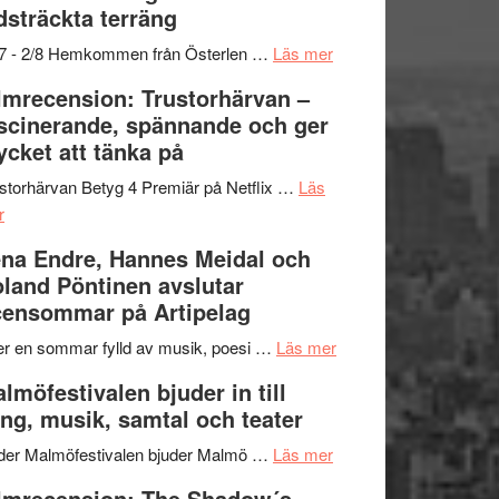
dsträckta terräng
gräset
–
om
/7 - 2/8 Hemkommen från Österlen …
Läs mer
en
Ystad
lmrecension: Trustorhärvan –
humoristisk
Sweden
scinerande, spännande och ger
och
Jazz
cket att tänka på
hjärtevarm
Festival
lättsam
2026
storhärvan Betyg 4 Premiär på Netflix …
Läs
om
kompott
–
r
Filmrecension:
I
na Endre, Hannes Meidal och
Trustorhärvan
Delvis
land Pöntinen avslutar
–
bortom
ensommar på Artipelag
fascinerande,
genrens
spännande
vidsträckta
om
er en sommar fylld av musik, poesi …
Läs mer
och
terräng
Lena
lmöfestivalen bjuder in till
ger
Endre,
ng, musik, samtal och teater
mycket
Hannes
att
om
Meidal
der Malmöfestivalen bjuder Malmö …
Läs mer
tänka
Malmöfestivalen
och
lmrecension: The Shadow´s