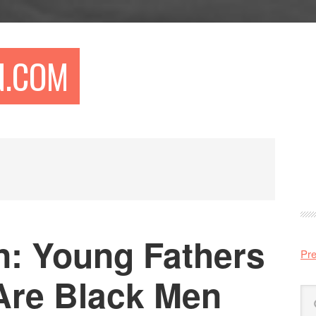
N.COM
Pr
si
n: Young Fathers
Pre
Are Black Men
Sö
på