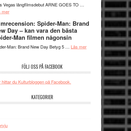
Mauri?
Svärtan
rs Vegas långfilmsdebut ARNE GOES TO …
om
–
s mer
Lars
välgjort
lmrecension: Spider-Man: Brand
Vegas
om
w Day – kan vara den bästa
långfilmsdebut
människans
ider-Man filmen någonsin
ARNE
mörker
GOES
om
med
ider-Man: Brand New Day Betyg 5 …
Läs mer
TO
Filmrecension:
imponerande
SPACE
Spider-
unga
FÖLJ OSS PÅ FACEBOOK
får
Man:
skådespelare
världspremiär
Brand
i
New
 hittar du Kulturbloggen på Facebook.
Toronto
Day
–
KATEGORIER
kan
vara
den
bästa
ervju
Spider-