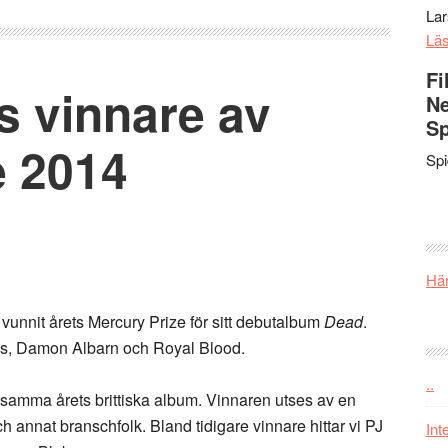
La
Lä
Fi
s vinnare av
Ne
Sp
e 2014
Sp
Här
unnit årets Mercury Prize för sitt debutalbum
Dead
.
gs, Damon Albarn och Royal Blood.
..
ksamma årets brittiska album. Vinnaren utses av en
h annat branschfolk. Bland tidigare vinnare hittar vi PJ
Int