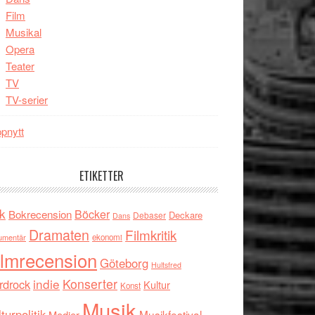
Film
Musikal
Opera
Teater
TV
TV-serier
pnytt
ETIKETTER
k
Böcker
Bokrecension
Deckare
Debaser
Dans
Dramaten
Filmkritik
umentär
ekonomi
ilmrecension
Göteborg
Hultsfred
indie
Konserter
rdrock
Kultur
Konst
Musik
turpolitik
Musikfestival
Medier