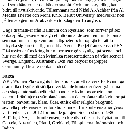
vad som händer när det händer snabbt. Och hur storytelling kan
bidra till nytt skrivande. Tillsammans med Nidal Al-Achkar från Al
Medina Theatre och Mona Knio, Beirut University, medverkar hon
på temadagen om Arabvärlden torsdag den 16 augusti.
Unga dramatiker från Baltikum och Ryssland, som skriver på sex
olika språk, presenterar sig i ett uttömmande seminarium. Ett annat
seminarium tar upp kvinnors rättigheter och möjligheter att få
uttrycka sig konstnärligt med bl a Agneta Pleijel från svenska PEN.
Diskussioner förs kring hur minoriteter görs synliga på scenen och
hur står det till med den kvinnliga representationen på våra scener i
Sverige, England, Australien? Och vad betyder begreppet
Community Theatre i olika länder?
Fakta
WPI, Women Playwrights International, är ett nätverk för kvinnliga
dramatiker i syfte att stödja utvecklande kontakter över gränserna
och skapa internationellt erkännande av kvinnors arbete inom
teatern. I riktlinjerna står bland annat att det omfattar alla kvinnor på
teatern, oavsett ras, klass, ålder, etnisk eller religiös bakgrund,
sexuella preferenser eller funktionshinder. En konferens arrangeras
vart tredje år, nu 2012 för nionde gången. Sedan starten 1988 i
Buffalo, USA, har konferensen, en kreativ mötesplats, flyttat runt till
Canada, Australien, Irland, Grekland, Filippinerna, Indonesien och
Indien.