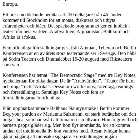
Europa.
Ett pressmeddelande berättar att 260 deltagare från 46 länder
kommer till Stockholm för att mötas, diskutera och utbyta
erfarenheter och idéer. Det späckade programmet ger en inblick i
teater från hela världen. Arabvärlden, Afghanistan, Baltikum och
Afrika är i fokus.
Fem offentliga föreställningar ges, från Amman, Teheran och Berlin.
Konferensen är en av årets stora teaterhändelser i Sverige. Den hålls
på Södra Teatern och Dramalabbet 15-20 augusti med Riksteatern
som värd.
Konferensen har temat ”The Democratic Stage” med tre Key Notes,
nyckelteman för olika dagar. De är ”Arabvärlden”, ”Teater för barn
och unga” och ”Afrika”. Dessutom workshops, föredrag, readings
och föreställningar. Samtliga Key Notes och fem av
föreställningarna är offentliga.
Från uppmärksammade Ballhaus Naunynstraße i Berlin kommer
Beg your pardon av Marianna Salzmann, en stark berättelse om den
unga Thea, som har svårt att finna ro i sin tillvaro. Hon är gravid och
barnets pappa gläder sig. Men hon flyr utomlands, för att komma
undan det traditionella liv hon vantrivs med. Resan tvingar henne
gång på gång att rannsaka sig själv. Föreställningen ingår i