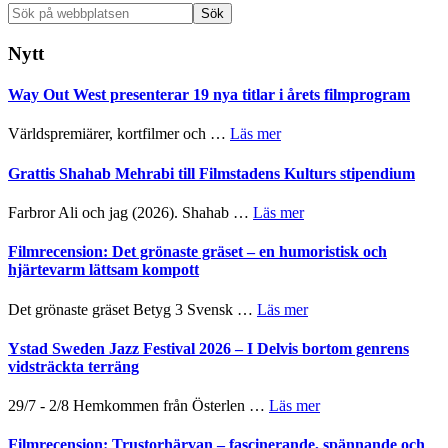
Sök
på
webbplatsen
Nytt
Way Out West presenterar 19 nya titlar i årets filmprogram
om
Världspremiärer, kortfilmer och …
Läs mer
Way
Out
Grattis Shahab Mehrabi till Filmstadens Kulturs stipendium
West
presenterar
om
Farbror Ali och jag (2026). Shahab …
Läs mer
19
Grattis
nya
Shahab
Filmrecension: Det grönaste gräset – en humoristisk och
titlar
Mehrabi
hjärtevarm lättsam kompott
i
till
årets
Filmstadens
om
Det grönaste gräset Betyg 3 Svensk …
Läs mer
filmprogram
Kulturs
Filmrecension:
stipendium
Det
Ystad Sweden Jazz Festival 2026 – I Delvis bortom genrens
grönaste
vidsträckta terräng
gräset
–
om
29/7 - 2/8 Hemkommen från Österlen …
Läs mer
en
Ystad
humoristisk
Sweden
Filmrecension: Trustorhärvan – fascinerande, spännande och