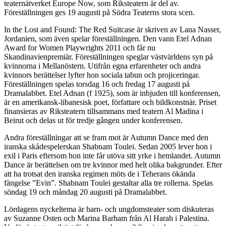
teaternätverket Europe Now, som Riksteatern är del av.
Föreställningen ges 19 augusti på Södra Teaterns stora scen.
In the Lost and Found: The Red Suitcase är skriven av Lana Nasser,
Jordanien, som även spelar föreställningen. Den vann Etel Adnan
Award for Women Playwrights 2011 och får nu
Skandinavienpremiär. Föreställningen speglar västvärldens syn på
kvinnorna i Mellanöstern. Utifrån egna erfarenheter och andra
kvinnors berättelser lyfter hon sociala tabun och projiceringar.
Föreställningen spelas torsdag 16 och fredag 17 augusti på
Dramalabbet. Etel Adnan (f 1925), som är inbjuden till konferensen,
är en amerikansk-libanesisk poet, författare och bildkonstnär. Priset
finansieras av Riksteatern tillsammans med teatern Al Madina i
Beirut och delas ut för tredje gången under konferensen.
Andra föreställningar att se fram mot är Autumn Dance med den
iranska skådespelerskan Shabnam Toulei. Sedan 2005 lever hon i
exil i Paris eftersom hon inte får utöva sitt yrke i hemlandet. Autumn
Dance är berättelsen om tre kvinnor med helt olika bakgrunder. Efter
att ha trotsat den iranska regimen möts de i Teherans ökända
fängelse ”Evin”. Shabnam Toulei gestaltar alla tre rollerna. Spelas
söndag 19 och måndag 20 augusti på Dramalabbet.
Lördagens nyckeltema är barn- och ungdomsteater som diskuteras
av Suzanne Osten och Marina Barham från Al Harah i Palestina.