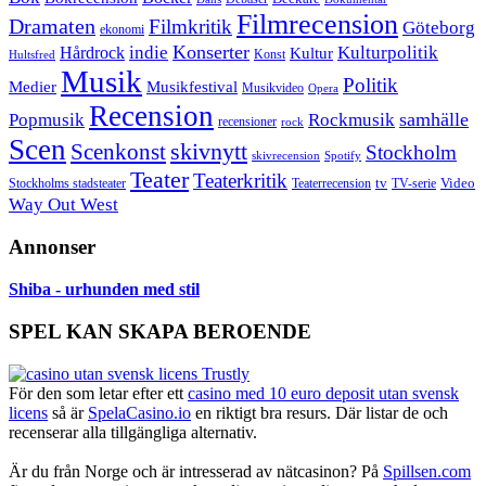
Filmrecension
Dramaten
Filmkritik
Göteborg
ekonomi
Konserter
Hårdrock
indie
Kulturpolitik
Kultur
Konst
Hultsfred
Musik
Politik
Musikfestival
Medier
Musikvideo
Opera
Recension
samhälle
Popmusik
Rockmusik
recensioner
rock
Scen
skivnytt
Scenkonst
Stockholm
skivrecension
Spotify
Teater
Teaterkritik
Video
Stockholms stadsteater
tv
Teaterrecension
TV-serie
Way Out West
Annonser
Shiba - urhunden med stil
SPEL KAN SKAPA BEROENDE
För den som letar efter ett
casino med 10 euro deposit utan svensk
licens
så är
SpelaCasino.io
en riktigt bra resurs. Där listar de och
recenserar alla tillgängliga alternativ.
Är du från Norge och är intresserad av nätcasinon? På
Spillsen.com