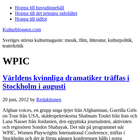
Hoppa till huvudinnehåll
Hoppa till det primära sidofältet
Hoppa till sidfot
Kulturbloggen.com
Sveriges största kulturmagasin: musik, film, litteratur, kulturpolitik,
teaterkritik
WPIC
Världens kvinnliga dramatiker träffas i
Stockholm i augusti
20 juni, 2012
by
Redaktionen
Afghan voices, en grupp unga tjejer från Afghanistan, Guerilla Girls
on Tour från USA, skådespelerskorna Shabnam Toulei från Iran och
Lana Nasser från Jordanien, den egyptiska journalisten, aktivisten
och regissören Sondos Shabayak. Det står på programmet när
WPIC, Women Playwrights International Conference, träffas i
Stockholm och det är första gången konferensen hålls i norra