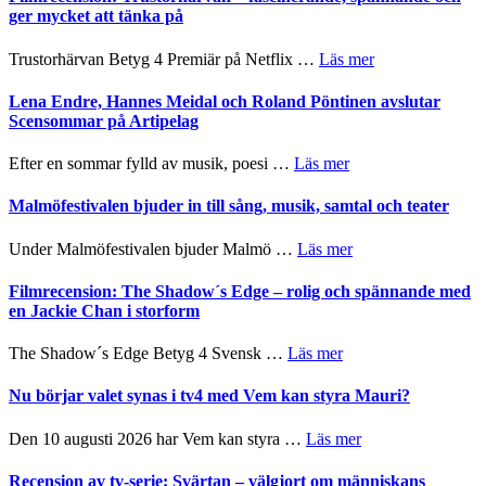
och
Jazz
ger mycket att tänka på
hjärtevarm
Festival
lättsam
2026
om
Trustorhärvan Betyg 4 Premiär på Netflix …
Läs mer
kompott
–
Filmrecension:
I
Trustorhärvan
Lena Endre, Hannes Meidal och Roland Pöntinen avslutar
Delvis
–
Scensommar på Artipelag
bortom
fascinerande,
genrens
spännande
om
Efter en sommar fylld av musik, poesi …
Läs mer
vidsträckta
och
Lena
terräng
ger
Endre,
Malmöfestivalen bjuder in till sång, musik, samtal och teater
mycket
Hannes
att
Meidal
om
Under Malmöfestivalen bjuder Malmö …
Läs mer
tänka
och
Malmöfestivalen
på
Roland
bjuder
Filmrecension: The Shadow´s Edge – rolig och spännande med
Pöntinen
in
en Jackie Chan i storform
avslutar
till
Scensommar
sång,
om
The Shadow´s Edge Betyg 4 Svensk …
Läs mer
på
musik,
Filmrecension:
Artipelag
samtal
The
Nu börjar valet synas i tv4 med Vem kan styra Mauri?
och
Shadow
teater
´s
om
Den 10 augusti 2026 har Vem kan styra …
Läs mer
Edge
Nu
–
börjar
Recension av tv-serie: Svärtan – välgjort om människans