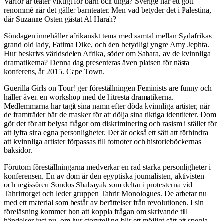
Varför är teater viktigt för barn och unga? Sverige har ett gott
renommé när det gäller barnteater. Men vad betyder det i Palestina,
där Suzanne Osten gästat Al Harah?
Söndagen innehåller afrikanskt tema med samtal mellan Sydafrikas
grand old lady, Fatima Dike, och den betydligt yngre Amy Jephta.
Hur beskrivs världsdelen Afrika, söder om Sahara, av de kvinnliga
dramatikerna? Denna dag presenteras även platsen för nästa
konferens, år 2015. Cape Town.
Guerilla Girls on Tour! ger föreställningen Feminists are funny och
håller även en workshop med de hitresta dramatikerna.
Medlemmarna har tagit sina namn efter döda kvinnliga artister, när
de framträder bär de masker för att dölja sina riktiga identiteter. Dom
gör det för att belysa frågor om diskriminering och rasism i stället för
att lyfta sina egna personligheter. Det är också ett sätt att förhindra
att kvinnliga artister förpassas till fotnoter och historieböckernas
baksidor.
Förutom föreställningarna medverkar en rad starka personligheter i
konferensen. En av dom är den egyptiska journalisten, aktivisten
och regissören Sondos Shabayak som deltar i protesterna vid
Tahrirtorget och leder gruppen Tahrir Monologues. De arbetar nu
med ett material som består av berättelser från revolutionen. I sin
föreläsning kommer hon att koppla frågan om skrivande till
händelser just nu, om hur storytelling blir ett möjligt sätt att spegla