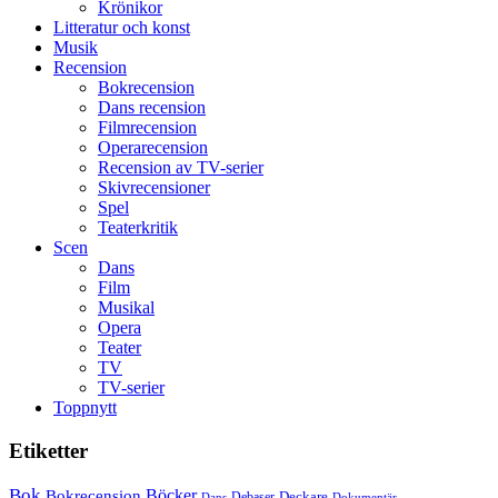
Krönikor
Spider-
Litteratur och konst
Man
Musik
filmen
Recension
någonsin
Bokrecension
Dans recension
Filmrecension
Operarecension
Recension av TV-serier
Skivrecensioner
Spel
Teaterkritik
Scen
Dans
Film
Musikal
Opera
Teater
TV
TV-serier
Toppnytt
Etiketter
Bok
Bokrecension
Böcker
Deckare
Debaser
Dokumentär
Dans