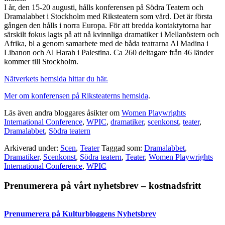
I år, den 15-20 augusti, hålls konferensen på Södra Teatern och
Dramalabbet i Stockholm med Riksteatern som värd. Det är första
gången den hålls i norra Europa. För att bredda kontaktytorna har
särskilt fokus lagts på att nå kvinnliga dramatiker i Mellanöstern och
Afrika, bl a genom samarbete med de båda teatrarna Al Madina i
Libanon och Al Harah i Palestina. Ca 260 deltagare från 46 länder
kommer till Stockholm.
Nätverkets hemsida hittar du här.
Mer om konferensen på Riksteaterns hemsida
.
Läs även andra bloggares åsikter om
Women Playwrights
International Conference
,
WPIC
,
dramatiker
,
scenkonst
,
teater
,
Dramalabbet
,
Södra teatern
Arkiverad under:
Scen
,
Teater
Taggad som:
Dramalabbet
,
Dramatiker
,
Scenkonst
,
Södra teatern
,
Teater
,
Women Playwrights
International Conference
,
WPIC
Primärt
Prenumerera på vårt nyhetsbrev – kostnadsfritt
sidofält
Prenumerera på Kulturbloggens Nyhetsbrev