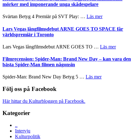
rolig
valet
mörker med imponerande unga skådespelare
och
synas
spännande
i
om
Svärtan Betyg 4 Premiär på SVT Play: …
Läs mer
med
tv4
Recension
en
med
av
Lars Vegas långfilmsdebut ARNE GOES TO SPACE får
Jackie
Vem
tv-
världspremiär i Toronto
Chan
kan
serie:
i
styra
Svärtan
storform
om
Lars Vegas långfilmsdebut ARNE GOES TO …
Läs mer
Mauri?
–
Lars
välgjort
Vegas
Filmrecension: Spider-Man: Brand New Day – kan vara den
om
långfilmsde
bästa Spider-Man filmen någonsin
människans
ARNE
mörker
GOES
om
Spider-Man: Brand New Day Betyg 5 …
Läs mer
med
TO
Filmrecension:
imponerande
SPACE
Spider-
Följ oss på Facebook
unga
får
Man:
skådespelare
världspremi
Brand
Här hittar du Kulturbloggen på Facebook.
i
New
Toronto
Day
Kategorier
–
kan
..
vara
Intervju
den
Kulturpolitik
bästa