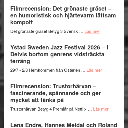
nya
Shahab
Filmrecension: Det grönaste gräset –
titlar
Mehrabi
en humoristisk och hjärtevarm lättsam
i
till
kompott
årets
Filmstadens
filmprogram
om
Det grönaste gräset Betyg 3 Svensk …
Läs mer
Kulturs
Filmrecension:
stipendium
Det
Ystad Sweden Jazz Festival 2026 – I
grönaste
Delvis bortom genrens vidsträckta
gräset
terräng
–
om
29/7 - 2/8 Hemkommen från Österlen …
Läs mer
en
Ystad
humoristisk
Sweden
Filmrecension: Trustorhärvan –
och
Jazz
fascinerande, spännande och ger
hjärtevarm
Festival
mycket att tänka på
lättsam
2026
kompott
om
Trustorhärvan Betyg 4 Premiär på Netflix …
Läs mer
–
Filmrecens
I
Trustorhä
Lena Endre, Hannes Meidal och Roland
Delvis