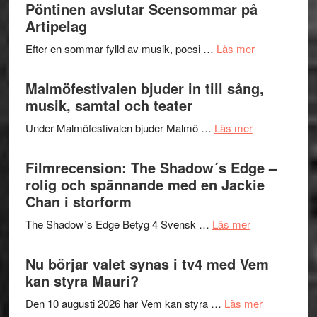
–
Pöntinen avslutar Scensommar på
bortom
fascineran
Artipelag
genrens
spännand
vidsträckta
om
Efter en sommar fylld av musik, poesi …
Läs mer
och
terräng
Lena
ger
Endre,
Malmöfestivalen bjuder in till sång,
mycket
Hannes
musik, samtal och teater
att
Meidal
tänka
om
Under Malmöfestivalen bjuder Malmö …
Läs mer
och
på
Malmöfestiva
Roland
bjuder
Filmrecension: The Shadow´s Edge –
Pöntinen
in
rolig och spännande med en Jackie
avslutar
till
Chan i storform
Scensommar
sång,
på
om
The Shadow´s Edge Betyg 4 Svensk …
Läs mer
musik,
Artipelag
Filmrecension
samtal
The
Nu börjar valet synas i tv4 med Vem
och
Shadow
kan styra Mauri?
teater
´s
om
Den 10 augusti 2026 har Vem kan styra …
Läs mer
Edge