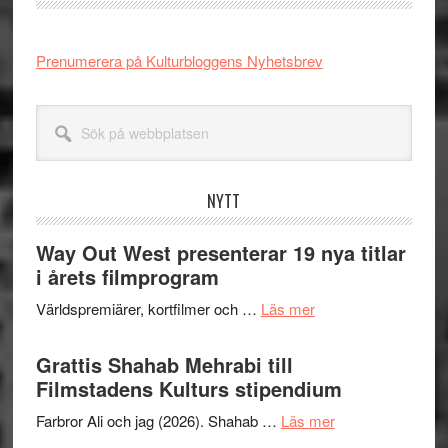
Prenumerera på Kulturbloggens Nyhetsbrev
Sök
på
webbplatsen
NYTT
Way Out West presenterar 19 nya titlar
i årets filmprogram
om
Världspremiärer, kortfilmer och …
Läs mer
Way
Out
Grattis Shahab Mehrabi till
West
Filmstadens Kulturs stipendium
presenterar
om
Farbror Ali och jag (2026). Shahab …
Läs mer
19
Grattis