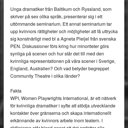
Unga dramatiker från Baltikum och Ryssland, som
skriver på sex olika språk, presenterar sig i ett
uttömmande seminarium. Ett annat seminarium tar
upp kvinnors rättigheter och möjligheter att få uttrycka
sig konstnärligt med bl a Agneta Pleijel från svenska
PEN. Diskussioner förs kring hur minoriteter görs
synliga på scenen och hur står det till med den
kvinnliga representationen på våra scener i Sverige,
England, Australien? Och vad betyder begreppet
Community Theatre i olika länder?
Fakta
WPI, Women Playwrights International, är ett nätverk
för kvinnliga dramatiker i syfte att stödja utvecklande
kontakter över gränserna och skapa internationellt
erkännande av kvinnors arbete inom teatern. I
riktlinjerna står bland annat att det omfattar alla