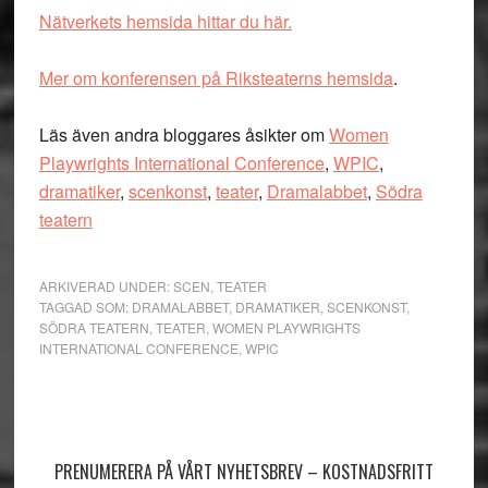
Nätverkets hemsida hittar du här.
Mer om konferensen på Riksteaterns hemsida
.
Läs även andra bloggares åsikter om
Women
Playwrights International Conference
,
WPIC
,
dramatiker
,
scenkonst
,
teater
,
Dramalabbet
,
Södra
teatern
ARKIVERAD UNDER:
SCEN
,
TEATER
TAGGAD SOM:
DRAMALABBET
,
DRAMATIKER
,
SCENKONST
,
SÖDRA TEATERN
,
TEATER
,
WOMEN PLAYWRIGHTS
INTERNATIONAL CONFERENCE
,
WPIC
Primärt
sidofält
PRENUMERERA PÅ VÅRT NYHETSBREV – KOSTNADSFRITT