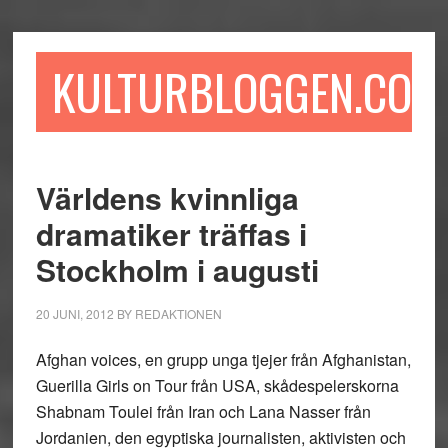
Hoppa
Hoppa
Hoppa
till
till
till
huvudinnehåll
det
sidfot
KULTURBLOGGEN.COM
primära
sidofältet
Världens kvinnliga
dramatiker träffas i
Stockholm i augusti
20 JUNI, 2012
BY
REDAKTIONEN
Afghan voices, en grupp unga tjejer från Afghanistan,
Guerilla Girls on Tour från USA, skådespelerskorna
Shabnam Toulei från Iran och Lana Nasser från
Jordanien, den egyptiska journalisten, aktivisten och