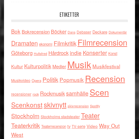
ETIKETTER
Bok
Böcker
Bokrecension
Deckare
Debaser
Dokumentär
Dans
Filmrecension
Dramaten
Filmkritik
ekonomi
indie
Konserter
Göteborg
Hårdrock
Konst
Hultsfred
Musik
Kulturpolitik
Musikfestival
Kultur
Medier
Recension
Politik
Popmusik
Musikvideo
Opera
Scen
samhälle
Rockmusik
recensioner
rock
skivnytt
Scenkonst
skivrecension
Spotify
Teater
Stockholm
Stockholms stadsteater
Teaterkritik
Way Out
tv
Video
Teaterrecension
TV-serie
West