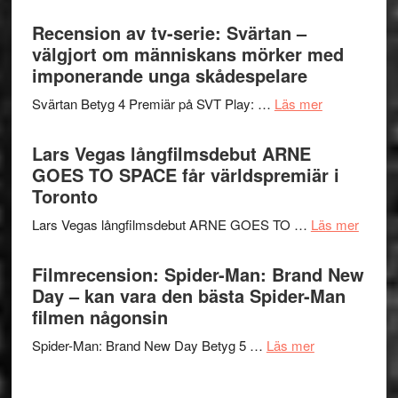
Nu
–
börjar
Recension av tv-serie: Svärtan –
rolig
valet
välgjort om människans mörker med
och
synas
imponerande unga skådespelare
spännande
i
med
om
Svärtan Betyg 4 Premiär på SVT Play: …
Läs mer
tv4
en
Recension
med
Jackie
av
Lars Vegas långfilmsdebut ARNE
Vem
Chan
tv-
GOES TO SPACE får världspremiär i
kan
i
serie:
Toronto
styra
storform
Svärtan
Mauri?
om
Lars Vegas långfilmsdebut ARNE GOES TO …
Läs mer
–
Lars
välgjort
Vegas
Filmrecension: Spider-Man: Brand New
om
långfi
Day – kan vara den bästa Spider-Man
människans
ARNE
filmen någonsin
mörker
GOES
med
om
Spider-Man: Brand New Day Betyg 5 …
Läs mer
TO
imponerande
Filmrecension
SPAC
unga
Spider-
får