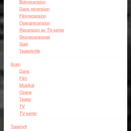
Bokrecension
Dans recension
Filmrecension
Operarecension
Recension av TV-serier
Skivrecensioner
Spel
Teaterkritik
Scen
Dans
Film
Musikal
Opera
Teater
TV
TV-serier
Toppnytt