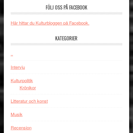
skådespelar
Man:
världs
FÖLJ OSS PÅ FACEBOOK
Brand
i
New
Toront
Här hittar du Kulturbloggen på Facebook.
Day
–
KATEGORIER
kan
vara
den
..
bästa
Intervju
Spider-
Man
Kulturpolitik
filmen
Krönikor
någonsin
Litteratur och konst
Musik
Recension