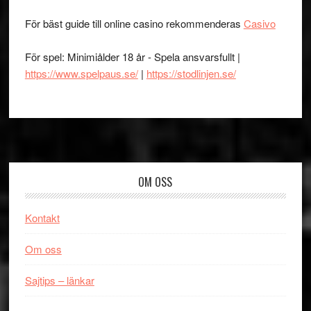
För bäst guide till online casino rekommenderas
Casivo
För spel: Minimiålder 18 år - Spela ansvarsfullt |
https://www.spelpaus.se/
|
https://stodlinjen.se/
Footer
OM OSS
Kontakt
Om oss
Sajtips – länkar