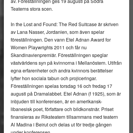
av. Föreställningen ges 19 augusti på Södra
Teaterns stora scen.
In the Lost and Found: The Red Suitcase är skriven
av Lana Nasser, Jordanien, som även spelar
föreställningen. Den vann Etel Adnan Award for
Women Playwrights 2011 och får nu
Skandinavienpremiär. Föreställningen speglar
västvärldens syn på kvinnorna i Mellanöstern. Utifrån
egna erfarenheter och andra kvinnors berättelser
lyfter hon sociala tabun och projiceringar.
Föreställningen spelas torsdag 16 och fredag 17
augusti på Dramalabbet. Etel Adnan (f 1925), som är
inbjuden till konferensen, är en amerikansk-
libanesisk poet, författare och bildkonstnär. Priset
finansieras av Riksteatern tillsammans med teatern
Al Madina i Beirut och delas ut för tredje gången
under konferensen.