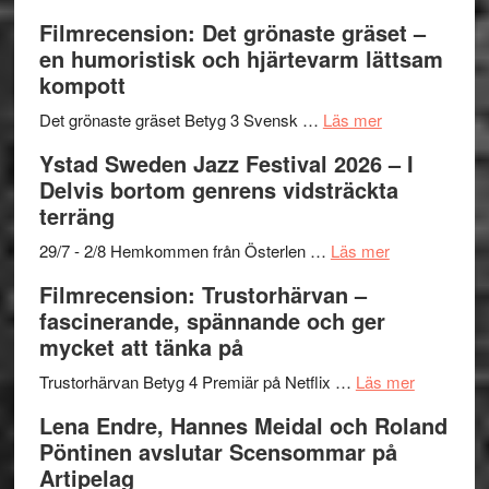
19
Grattis
Filmrecension: Det grönaste gräset –
nya
Shahab
en humoristisk och hjärtevarm lättsam
titlar
Mehrabi
kompott
i
till
årets
Filmstadens
om
Det grönaste gräset Betyg 3 Svensk …
Läs mer
filmprogram
Kulturs
Filmrecension:
Ystad Sweden Jazz Festival 2026 – I
stipendium
Det
Delvis bortom genrens vidsträckta
grönaste
terräng
gräset
–
om
29/7 - 2/8 Hemkommen från Österlen …
Läs mer
en
Ystad
Filmrecension: Trustorhärvan –
humoristisk
Sweden
fascinerande, spännande och ger
och
Jazz
mycket att tänka på
hjärtevarm
Festival
lättsam
2026
om
Trustorhärvan Betyg 4 Premiär på Netflix …
Läs mer
kompott
–
Filmrecens
Lena Endre, Hannes Meidal och Roland
I
Trustorhä
Pöntinen avslutar Scensommar på
Delvis
–
Artipelag
bortom
fascineran