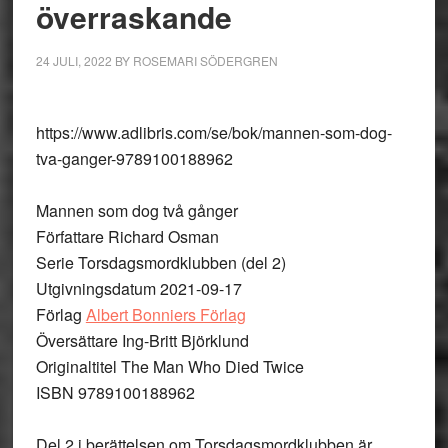
överraskande
24 JULI, 2022
BY
ROSEMARI SÖDERGREN
https://www.adlibris.com/se/bok/mannen-som-dog-
tva-ganger-9789100188962
Mannen som dog två gånger
Författare Richard Osman
Serie Torsdagsmordklubben (del 2)
Utgivningsdatum 2021-09-17
Förlag
Albert Bonniers Förlag
Översättare Ing-Britt Björklund
Originaltitel The Man Who Died Twice
ISBN 9789100188962
Del 2 i berättelsen om Torsdagsmordklubben är