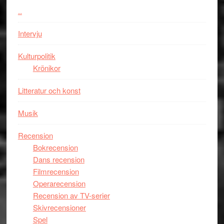
vara
..
den
bästa
Intervju
Spider-
Man
Kulturpolitik
filmen
Krönikor
någonsin
Litteratur och konst
Musik
Recension
Bokrecension
Dans recension
Filmrecension
Operarecension
Recension av TV-serier
Skivrecensioner
Spel