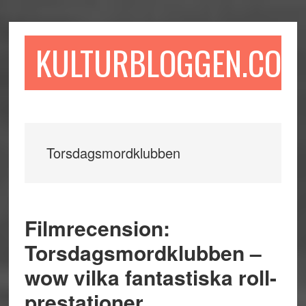
Hoppa
Hoppa
Hoppa
till
till
till
huvudinnehåll
det
sidfot
KULTURBLOGGEN.COM
primära
sidofältet
Torsdagsmordklubben
Filmrecension:
Torsdagsmordklubben –
wow vilka fantastiska roll-
prestationer