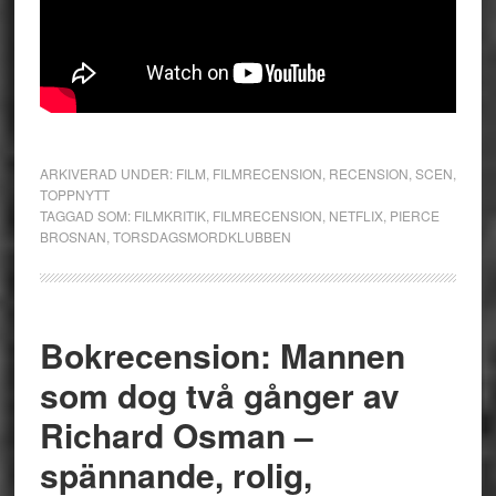
ARKIVERAD UNDER:
FILM
,
FILMRECENSION
,
RECENSION
,
SCEN
,
TOPPNYTT
TAGGAD SOM:
FILMKRITIK
,
FILMRECENSION
,
NETFLIX
,
PIERCE
BROSNAN
,
TORSDAGSMORDKLUBBEN
Bokrecension: Mannen
som dog två gånger av
Richard Osman –
spännande, rolig,