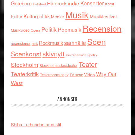
indie
Konserter
Göteborg
Hårdrock
Konst
Hultsfred
Musik
Kulturpolitik
Musikfestival
Kultur
Medier
Recension
Politik
Popmusik
Musikvideo
Opera
Scen
samhälle
Rockmusik
recensioner
rock
skivnytt
Scenkonst
skivrecension
Spotify
Teater
Stockholm
Stockholms stadsteater
Teaterkritik
Way Out
tv
Video
Teaterrecension
TV-serie
West
ANNONSER
Shiba - urhunden med stil