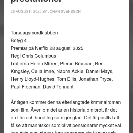
26 AUGUSTI, 2025
BY
JOHAN SVENSSON
Torsdagsmordklubben
Betyg 4
Premiär på Netflix 28 augusti 2025
Regi Chris Columbus
I rollerna Helen Mirren, Pierce Brosnan, Ben
Kingsley, Celia Imrie, Naomi Ackie, Daniel Mays,
Henry Lloyd-Hughes, Tom Ellis, Jonathan Pryce,
Paul Freeman, David Tennant
Äntligen kommer denna efterlängtade kriminalroman
som film. Även om det är en historia om brott är det
en film och handling som gör glad. Det är positivt att
få se att människor som blivit pensionärer mycket väl
kan hitta nya vänner, kan engagera sig i saker och