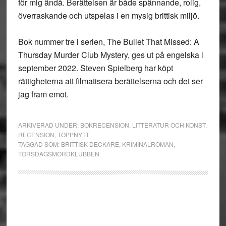
för mig ändå. Berättelsen är både spännande, rolig,
överraskande och utspelas i en mysig brittisk miljö.
Bok nummer tre i serien, The Bullet That Missed: A
Thursday Murder Club Mystery, ges ut på engelska i
september 2022. Steven Spielberg har köpt
rättigheterna att filmatisera berättelserna och det ser
jag fram emot.
ARKIVERAD UNDER:
BOKRECENSION
,
LITTERATUR OCH KONST
,
RECENSION
,
TOPPNYTT
TAGGAD SOM:
BRITTISK DECKARE
,
KRIMINALROMAN
,
TORSDAGSMORDKLUBBEN
Primärt
sidofält