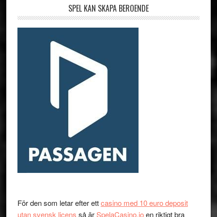
SPEL KAN SKAPA BEROENDE
För den som letar efter ett
casino med 10 euro deposit
utan svensk licens
så är
SpelaCasino.io
en riktigt bra