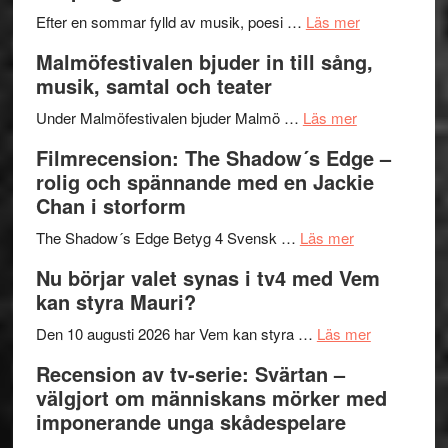
genrens
om
spännand
Efter en sommar fylld av musik, poesi …
Läs mer
vidsträckta
Lena
och
Malmöfestivalen bjuder in till sång,
terräng
Endre,
ger
musik, samtal och teater
Hannes
mycket
om
Meidal
att
Under Malmöfestivalen bjuder Malmö …
Läs mer
Malmöfestiva
och
tänka
Filmrecension: The Shadow´s Edge –
bjuder
Roland
på
rolig och spännande med en Jackie
in
Pöntinen
Chan i storform
till
avslutar
om
sång,
Scensommar
The Shadow´s Edge Betyg 4 Svensk …
Läs mer
Filmrecension
musik,
på
Nu börjar valet synas i tv4 med Vem
The
samtal
Artipelag
kan styra Mauri?
Shadow
och
´s
teater
om
Den 10 augusti 2026 har Vem kan styra …
Läs mer
Edge
Nu
Recension av tv-serie: Svärtan –
–
börjar
välgjort om människans mörker med
rolig
valet
imponerande unga skådespelare
och
synas