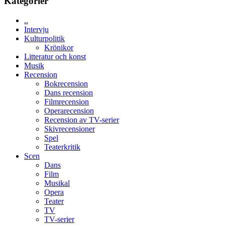
Kategorier
en
med
Jackie
Vem
Chan
..
kan
i
Intervju
styra
storform
Kulturpolitik
Mauri?
Krönikor
Litteratur och konst
Musik
Recension
Bokrecension
Dans recension
Filmrecension
Operarecension
Recension av TV-serier
Skivrecensioner
Spel
Teaterkritik
Scen
Dans
Film
Musikal
Opera
Teater
TV
TV-serier