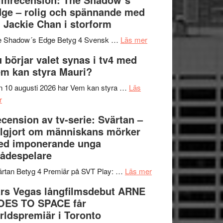
på
bjuder
Roland
ge – rolig och spännande med
in
Pöntinen
 Jackie Chan i storform
till
avslutar
om
sång,
Scensommar
e Shadow´s Edge Betyg 4 Svensk …
Läs mer
Filmrecension:
musik,
på
 börjar valet synas i tv4 med
The
samtal
Artipelag
m kan styra Mauri?
Shadow
och
´s
teater
 10 augusti 2026 har Vem kan styra …
Läs
om
Edge
r
Nu
–
cension av tv-serie: Svärtan –
börjar
rolig
lgjort om människans mörker
valet
och
ed imponerande unga
synas
spännande
ådespelare
i
med
tv4
en
om
rtan Betyg 4 Premiär på SVT Play: …
Läs mer
med
Jackie
Recension
rs Vegas långfilmsdebut ARNE
Vem
Chan
av
OES TO SPACE får
kan
i
tv-
rldspremiär i Toronto
styra
storform
serie: