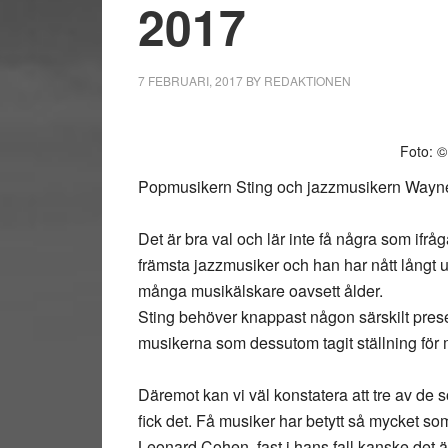
2017
7 FEBRUARI, 2017
BY
REDAKTIONEN
Foto: ©
Popmusikern Sting och jazzmusikern Wayne S
Det är bra val och lär inte få några som ifr
främsta jazzmusiker och han har nått långt 
många musikälskare oavsett ålder.
Sting behöver knappast någon särskilt pres
musikerna som dessutom tagit ställning för 
Däremot kan vi väl konstatera att tre av de so
fick det. Få musiker har betytt så mycket s
Leonard Cohen, fast i hans fall kanske det ä