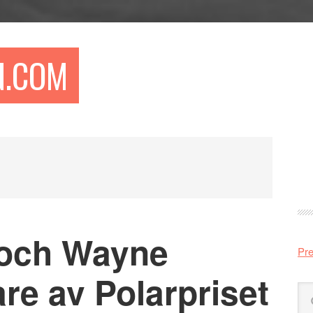
N.COM
Pr
si
g och Wayne
Pre
are av Polarpriset
Sö
på