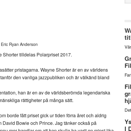
web
Wa
ti
 Eric Ryan Anderson
Vär
horter tilldelas Polarpriset 2017.
Gr
Fi
ågasätter pristagarna. Wayne Shorter är en av världens
Far
utanför den vanliga jazzpubliken och är välkänd bland
Fi
entation, han är en av de världsberömda legendariska
gr
hj
mänskliga rättigheter på många sätt.
Det
m borde fått priset gick ur tiden förra året och aldrig
Ys
om David Bowie och Prince. Jag tänker också på
I 
nnu mer handlar om att han skulle ha varit en minst lika