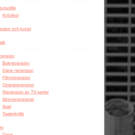
Man
turpolitik
filmen
Krönikor
någonsin
teratur och konst
sik
cension
Bokrecension
Dans recension
Filmrecension
Operarecension
Recension av TV-serier
Skivrecensioner
Spel
Teaterkritik
en
Dans