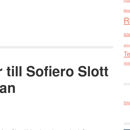
Mus
R
sa
skiv
Te
Vid
ill Sofiero Slott
ran
Shi