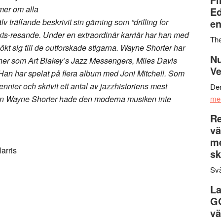
 mer om alla
Ed
v träffande beskrivit sin gärning som ”drilling for
en
ts-resande. Under en extraordinär karriär har han med
Th
ökt sig till de outforskade stigarna. Wayne Shorter har
Nu
ner som Art Blakey’s Jazz Messengers, Miles Davis
Ve
an har spelat på flera album med Joni Mitchell. Som
nnier och skrivit ett antal av jazzhistoriens mest
Den
aren Wayne Shorter hade den moderna musiken inte
me
Re
vä
m
arris
sk
Svä
La
G
vä