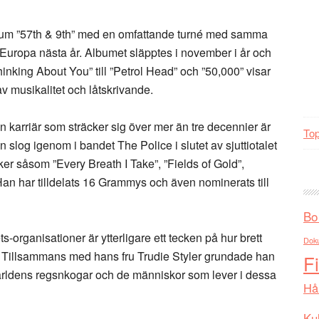
e album ”57th & 9th” med en omfattande turné med samma
ropa nästa år. Albumet släpptes i november i år och
hinking About You” till ”Petrol Head” och ”50,000” visar
v musikalitet och låtskrivande.
karriär som sträcker sig över mer än tre decennier är
Top
n slog igenom i bandet The Police i slutet av sjuttiotalet
er såsom ”Every Breath I Take”, ”Fields of Gold”,
n har tilldelats 16 Grammys och även nominerats till
Bo
-organisationer är ytterligare ett tecken på hur brett
Dok
. Tillsammans med hans fru Trudie Styler grundade han
F
ärldens regsnkogar och de människor som lever i dessa
Hå
Kul