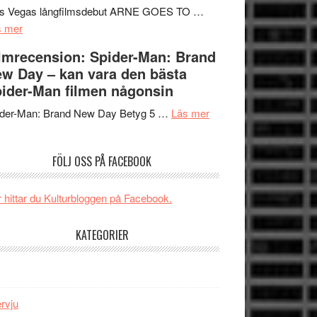
Mauri?
Svärtan
rs Vegas långfilmsdebut ARNE GOES TO …
om
–
s mer
Lars
välgjort
lmrecension: Spider-Man: Brand
Vegas
om
w Day – kan vara den bästa
långfilmsdebut
människans
ider-Man filmen någonsin
ARNE
mörker
GOES
om
med
ider-Man: Brand New Day Betyg 5 …
Läs mer
TO
Filmrecension:
imponerande
SPACE
Spider-
unga
FÖLJ OSS PÅ FACEBOOK
får
Man:
skådespelare
världspremiär
Brand
i
New
 hittar du Kulturbloggen på Facebook.
Toronto
Day
–
KATEGORIER
kan
vara
den
bästa
ervju
Spider-