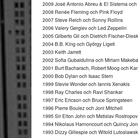
2009 José Antonio Abreu & El Sistema och 
2008 Renée Fleming och Pink Floyd
2007 Steve Reich och Sonny Rollins
2006 Valery Gergiev och Led Zeppelin
2005 Gilberto Gil och Dietrich Fischer-Dies
2004 B.B. King och György Ligeti
2003 Keith Jarrett
2002 Sofia Gubaidulina och Miriam Makeb
2001 Burt Bacharach, Robert Moog och Kar
2000 Bob Dylan och Isaac Stern
1999 Stevie Wonder och Iannis Xenakis
1998 Ray Charles och Ravi Shankar
1997 Eric Ericson och Bruce Springsteen
1996 Pierre Boulez och Joni Mitchell
1995 Sir Elton John och Mstislav Rostropov
1994 Nikolaus Harnoncourt och Quincy Jo
1993 Dizzy Gillespie och Witold Lutoslawsk