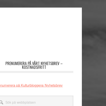
imärt
dofält
PRENUMERERA PÅ VÅRT NYHETSBREV –
KOSTNADSFRITT
numerera på Kulturbloggens Nyhetsbrev
k