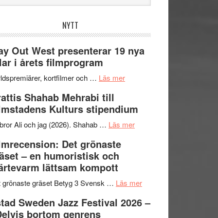
bplatsen
NYTT
y Out West presenterar 19 nya
tlar i årets filmprogram
om
ldspremiärer, kortfilmer och …
Läs mer
Way
attis Shahab Mehrabi till
Out
lmstadens Kulturs stipendium
West
presenterar
om
bror Ali och jag (2026). Shahab …
Läs mer
19
Grattis
lmrecension: Det grönaste
nya
Shahab
äset – en humoristisk och
titlar
Mehrabi
ärtevarm lättsam kompott
i
till
årets
Filmstadens
om
 grönaste gräset Betyg 3 Svensk …
Läs mer
filmprogram
Kulturs
Filmrecension:
tad Sweden Jazz Festival 2026 –
stipendium
Det
Delvis bortom genrens
grönaste