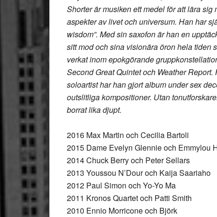
Shorter är musiken ett medel för att lära sig
aspekter av livet och universum. Han har själ
wisdom”. Med sin saxofon är han en upptäck
sitt mod och sina visionära öron hela tiden s
verkat inom epokgörande gruppkonstellatio
Second Great Quintet och Weather Report. H
soloartist har han gjort album under sex dece
outslitliga kompositioner. Utan tonutforsk
borrat lika djupt.
2016 Max Martin och Cecilia Bartoli
2015 Dame Evelyn Glennie och Emmylou H
2014 Chuck Berry och Peter Sellars
2013 Youssou N’Dour och Kaija Saariaho
2012 Paul Simon och Yo-Yo Ma
2011 Kronos Quartet och Patti Smith
2010 Ennio Morricone och Björk