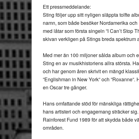
Ett pressmeddelande:
Sting följer upp sitt nyligen släppta tolft
namn, som både besöker Nordamerika och Eu
med låtar som första singeln ”I Can’t Stop T
skivan verkligen på Stings breda spektrum a
Med mer än 100 miljoner sålda album och en 
Sting en av musikhistoriens allra största. Ha
och har genom åren skrivit en mängd klassik
”Englishman in New York” och ”Roxanne”. Ha
en Oscar tre gånger.
Hans omfattande stöd för mänskliga rättighets
hans artisteri och engagemang sträcker sig
Rainforest Fund 1989 för att skydda både v
områden.