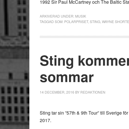
1992 Sir Paul McCartney och The Baltic St
ARKIVERAD UNDER:
MUSIK
TAGGAD SOM:
POLARPRISET
,
STING
,
WAYNE SHORT
Sting kommer t
sommar
14 DECEMBER, 2016
BY
REDAKTIONEN
Sting tar sin ”57th & 9th Tour” till Sverige f
2017.