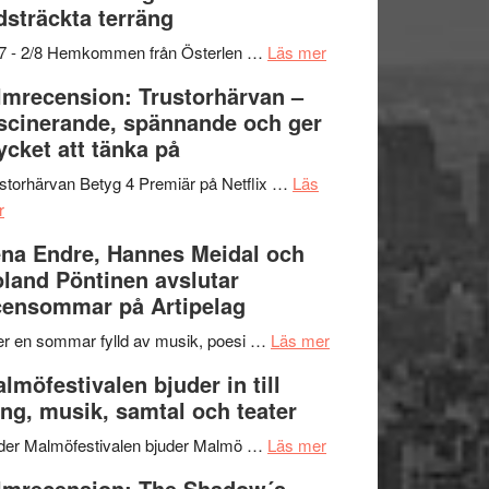
dsträckta terräng
gräset
–
om
/7 - 2/8 Hemkommen från Österlen …
Läs mer
en
Ystad
lmrecension: Trustorhärvan –
humoristisk
Sweden
scinerande, spännande och ger
och
Jazz
cket att tänka på
hjärtevarm
Festival
lättsam
2026
storhärvan Betyg 4 Premiär på Netflix …
Läs
om
kompott
–
r
Filmrecension:
I
na Endre, Hannes Meidal och
Trustorhärvan
Delvis
land Pöntinen avslutar
–
bortom
ensommar på Artipelag
fascinerande,
genrens
spännande
vidsträckta
om
er en sommar fylld av musik, poesi …
Läs mer
och
terräng
Lena
lmöfestivalen bjuder in till
ger
Endre,
ng, musik, samtal och teater
mycket
Hannes
att
om
Meidal
der Malmöfestivalen bjuder Malmö …
Läs mer
tänka
Malmöfestivalen
och
lmrecension: The Shadow´s