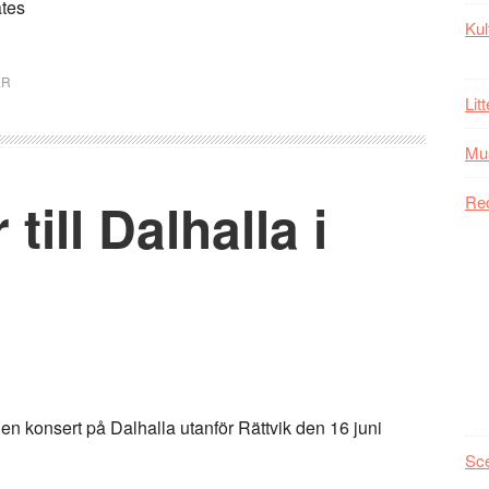
ates
Kul
ER
Lit
Mu
ill Dalhalla i
Re
ör en konsert på Dalhalla utanför Rättvik den 16 juni
Sc