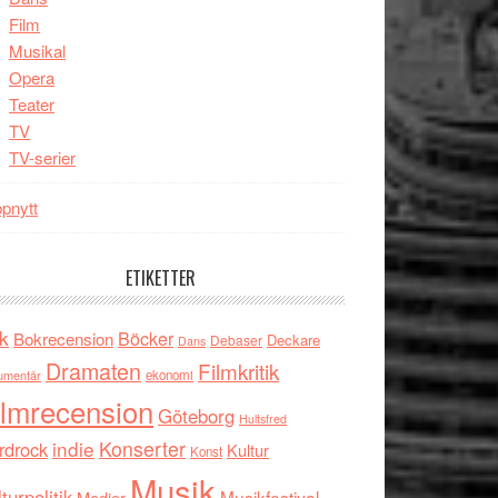
Film
Musikal
Opera
Teater
TV
TV-serier
pnytt
ETIKETTER
k
Böcker
Bokrecension
Deckare
Debaser
Dans
Dramaten
Filmkritik
umentär
ekonomi
ilmrecension
Göteborg
Hultsfred
indie
Konserter
rdrock
Kultur
Konst
Musik
turpolitik
Musikfestival
Medier