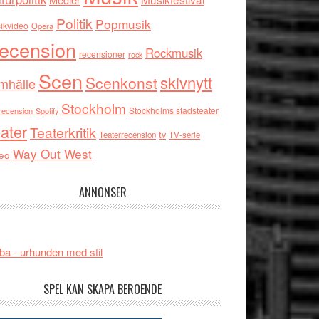
Politik
Popmusik
ikvideo
Opera
ecension
Rockmusik
recensioner
rock
Scen
skivnytt
Scenkonst
mhälle
Stockholm
Stockholms stadsteater
recension
Spotify
ater
Teaterkritik
tv
Teaterrecension
TV-serie
Way Out West
eo
ANNONSER
ba - urhunden med stil
SPEL KAN SKAPA BEROENDE