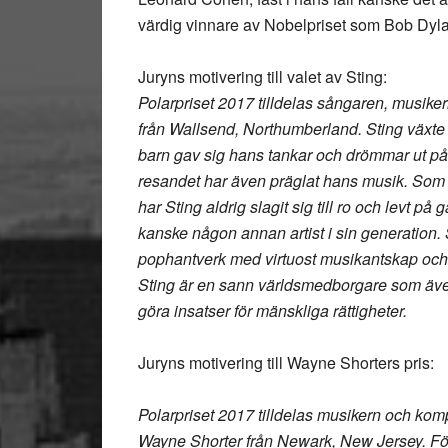
värdig vinnare av Nobelpriset som Bob Dyl
Juryns motivering till valet av Sting:
Polarpriset 2017 tilldelas sångaren, musi
från Wallsend, Northumberland. Sting växte
barn gav sig hans tankar och drömmar ut på l
resandet har även präglat hans musik. Som m
har Sting aldrig slagit sig till ro och levt p
kanske någon annan artist i sin generation.
pophantverk med virtuost musikantskap och e
Sting är en sann världsmedborgare som även an
göra insatser för mänskliga rättigheter.
Juryns motivering till Wayne Shorters pris:
Polarpriset 2017 tilldelas musikern och kom
Wayne Shorter från Newark, New Jersey. F