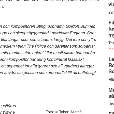
vi
an.
29
Fi
kern och kompositören Sting, dopnamn Gordon Sumner,
fa
 upp i en skeppsbyggarstad i nordöstra England. Som
my
ika långa resor som stadens fartyg. Det inre och yttre
Tru
edlem i trion The Police och därefter som soloartist
me
å gamla meriter, utan ankrat i fler musikaliska hamnar än
Le
 Som kompositör har Sting kombinerat klassiskt
Ro
n öppenhet för alla genrer och all världens klanger.
Sc
vänt sin position som arenaartist till att outtröttligt
Eft
Ma
så
Un
positören
ör Wayne
Foto: © Robert Ascroft
Fi