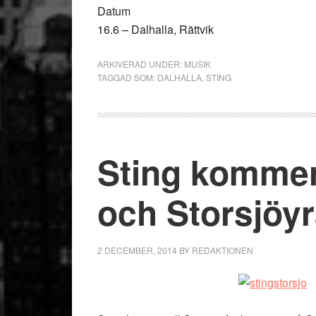
Datum
16.6 – Dalhalla, Rättvik
ARKIVERAD UNDER:
MUSIK
TAGGAD SOM:
DALHALLA
,
STING
Sting kommer t
och Storsjöy
2 DECEMBER, 2014
BY
REDAKTIONEN