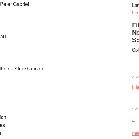
Peter Gabriel
La
Lä
Fi
Ne
kau
Sp
Sp
a
lheinz Stockhausen
Här
ich
..
nes
i
Int