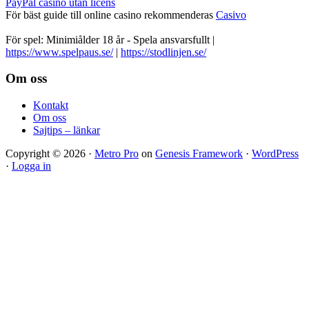
PayPal casino utan licens
För bäst guide till online casino rekommenderas
Casivo
För spel: Minimiålder 18 år - Spela ansvarsfullt |
https://www.spelpaus.se/
|
https://stodlinjen.se/
Footer
Om oss
Kontakt
Om oss
Sajtips – länkar
Copyright © 2026 ·
Metro Pro
on
Genesis Framework
·
WordPress
·
Logga in