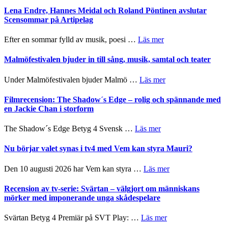
I
Trustorhärvan
Lena Endre, Hannes Meidal och Roland Pöntinen avslutar
Delvis
–
Scensommar på Artipelag
bortom
fascinerande,
genrens
spännande
om
Efter en sommar fylld av musik, poesi …
Läs mer
vidsträckta
och
Lena
terräng
ger
Endre,
Malmöfestivalen bjuder in till sång, musik, samtal och teater
mycket
Hannes
att
Meidal
om
Under Malmöfestivalen bjuder Malmö …
Läs mer
tänka
och
Malmöfestivalen
på
Roland
bjuder
Filmrecension: The Shadow´s Edge – rolig och spännande med
Pöntinen
in
en Jackie Chan i storform
avslutar
till
Scensommar
sång,
om
The Shadow´s Edge Betyg 4 Svensk …
Läs mer
på
musik,
Filmrecension:
Artipelag
samtal
The
Nu börjar valet synas i tv4 med Vem kan styra Mauri?
och
Shadow
teater
´s
om
Den 10 augusti 2026 har Vem kan styra …
Läs mer
Edge
Nu
–
börjar
Recension av tv-serie: Svärtan – välgjort om människans
rolig
valet
mörker med imponerande unga skådespelare
och
synas
spännande
i
om
Svärtan Betyg 4 Premiär på SVT Play: …
Läs mer
med
tv4
Recension