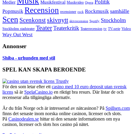
Musik
Politik
Musikfestival
Medier
Musikvideo
Opera
Recension
samhälle
Popmusik
Rockmusik
recensioner
rock
Scen
skivnytt
Scenkonst
Stockholm
skivrecension
Spotify
Teater
Teaterkritik
Video
Stockholms stadsteater
tv
Teaterrecension
TV-serie
Way Out West
Annonser
Shiba - urhunden med stil
SPEL KAN SKAPA BEROENDE
För den som letar efter ett
casino med 10 euro deposit utan svensk
licens
så är
SpelaCasino.io
en riktigt bra resurs. Där listar de och
recenserar alla tillgängliga alternativ.
Är du från Norge och är intresserad av nätcasinon? På
Spillsen.com
finns det senaste inom norska online casinon, licenser och slots.
På
Casinodealen.se
hittar ni den senaste informationen om nya
casinon, licenser och slots hos casino på nätet.