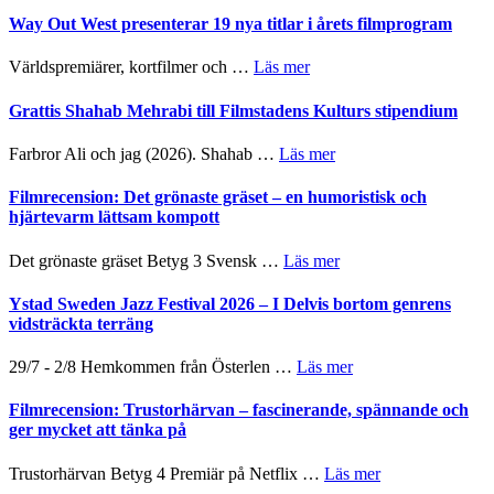
Way Out West presenterar 19 nya titlar i årets filmprogram
om
Världspremiärer, kortfilmer och …
Läs mer
Way
Out
Grattis Shahab Mehrabi till Filmstadens Kulturs stipendium
West
presenterar
om
Farbror Ali och jag (2026). Shahab …
Läs mer
19
Grattis
nya
Shahab
Filmrecension: Det grönaste gräset – en humoristisk och
titlar
Mehrabi
hjärtevarm lättsam kompott
i
till
årets
Filmstadens
om
Det grönaste gräset Betyg 3 Svensk …
Läs mer
filmprogram
Kulturs
Filmrecension:
stipendium
Det
Ystad Sweden Jazz Festival 2026 – I Delvis bortom genrens
grönaste
vidsträckta terräng
gräset
–
om
29/7 - 2/8 Hemkommen från Österlen …
Läs mer
en
Ystad
humoristisk
Sweden
Filmrecension: Trustorhärvan – fascinerande, spännande och
och
Jazz
ger mycket att tänka på
hjärtevarm
Festival
lättsam
2026
om
Trustorhärvan Betyg 4 Premiär på Netflix …
Läs mer
kompott
–
Filmrecension: