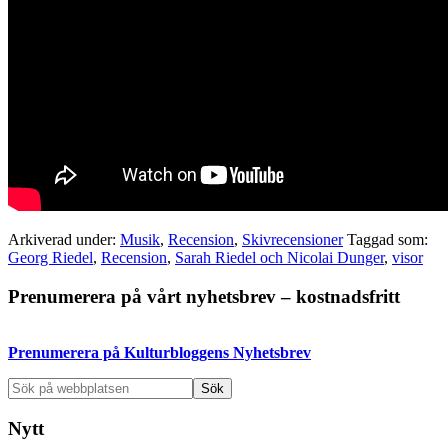
Arkiverad under:
Musik
,
Recension
,
Skivrecensioner
Taggad som:
Georg Riedel
,
Recension
,
Sarah Riedel och Nicolai Dunger
,
visor
Primärt
Prenumerera på vårt nyhetsbrev – kostnadsfritt
sidofält
Prenumerera på Kulturbloggens Nyhetsbrev
Sök
på
webbplatsen
Nytt