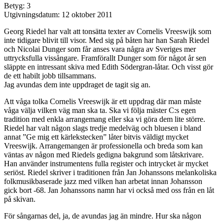
Betyg: 3
Utgivningsdatum: 12 oktober 2011
Georg Riedel har valt att tonsätta texter av Cornelis Vreeswijk som
inte tidigare blivit till visor. Med sig på båten har han Sarah Riedel
och Nicolai Dunger som får anses vara några av Sveriges mer
uttrycksfulla vissångare. Framförallt Dunger som för något år sen
släppte en intressant skiva med Edith Södergran-låtar. Och visst gör
de ett habilt jobb tillsammans.
Jag avundas dem inte uppdraget de tagit sig an.
Att våga tolka Cornelis Vreeswijk är ett uppdrag där man måste
våga välja vilken väg man ska ta. Ska vi följa mäster C:s egen
tradition med enkla arrangemang eller ska vi göra dem lite större.
Riedel har valt någon slags tredje medelväg och bluesen i bland
annat ”Ge mig ett kärlekstecken” låter bitvis väldigt mycket
Vreeswijk. Arrangemangen är professionella och breda som kan
väntas av någon med Riedels gedigna bakgrund som låtskrivare.
Han använder instrumentens fulla register och intrycket är mycket
seriöst. Riedel skriver i traditionen från Jan Johanssons melankoliska
folkmusikbaserade jazz med vilken han arbetat innan Johansson
gick bort -68. Jan Johanssons namn har vi också med oss från en låt
på skivan.
För sångarnas del, ja, de avundas jag än mindre. Hur ska någon