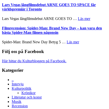
en
med
av
Lars Vegas långfilmsdebut ARNE GOES TO SPACE får
Jackie
Vem
tv-
världspremiär i Toronto
Chan
kan
serie:
i
styra
Svärtan
storform
om
Lars Vegas långfilmsdebut ARNE GOES TO …
Läs mer
Mauri?
–
Lars
välgjort
Vegas
Filmrecension: Spider-Man: Brand New Day – kan vara den
om
långfilmsde
bästa Spider-Man filmen någonsin
människans
ARNE
mörker
GOES
om
Spider-Man: Brand New Day Betyg 5 …
Läs mer
med
TO
Filmrecension:
imponerande
SPACE
Spider-
Följ oss på Facebook
unga
får
Man:
skådespelare
världspremi
Brand
Här hittar du Kulturbloggen på Facebook.
i
New
Toronto
Day
Kategorier
–
kan
..
vara
Intervju
den
Kulturpolitik
bästa
Krönikor
Spider-
Litteratur och konst
Man
Musik
filmen
Recension
någonsin