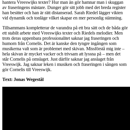
hantera Vreeswijks texter? Hur man än gör hamnar man i skuggan
av fraseringens mästare. Dunger gör sitt jobb med det breda register
han besitter och han är rätt distanserad. Sarah Riedel lägger vikten
vid dynamik och tonläge vilket skapar en mer personlig stämning.
Tillsammans kompletterar de varandra på ett bra sätt och de båda gör
ett stabilt arbete med Vreeswijks texter och Riedels melodier. Men
trots deras uppenbara professionalitet saknar jag fraseringen och
humorn från Cornelis. Det är kanske den tyngre ingången som
musikerna valt som är problemet med skivan. Missförstå mig inte –
hela skivan är mycket vacker och trivsam att lyssna på – men det
står Cornelis på omslaget. Just därför saknar jag anslaget från
Vreeswijk. Jag saknar leken i musiken och fraseringen i sången som
gör Cornelis till Vreeswijk.
Text: Jonas Wegestål