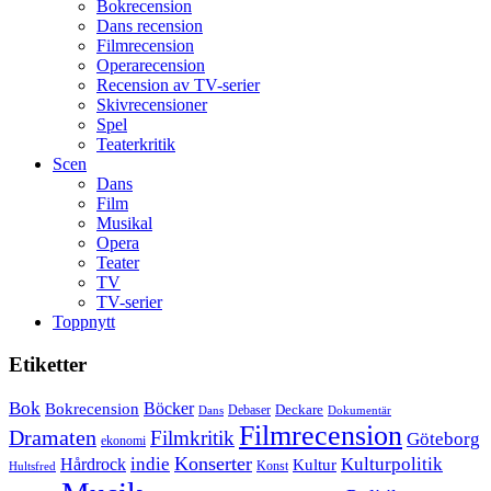
Bokrecension
Dans recension
Filmrecension
Operarecension
Recension av TV-serier
Skivrecensioner
Spel
Teaterkritik
Scen
Dans
Film
Musikal
Opera
Teater
TV
TV-serier
Toppnytt
Etiketter
Bok
Bokrecension
Böcker
Deckare
Debaser
Dokumentär
Dans
Filmrecension
Dramaten
Filmkritik
Göteborg
ekonomi
Konserter
Hårdrock
indie
Kulturpolitik
Kultur
Konst
Hultsfred