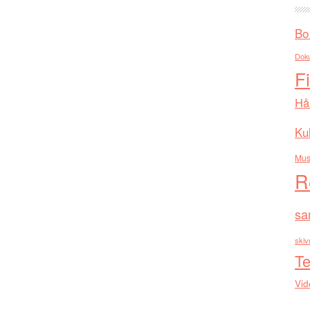
Bo
Dok
F
Hå
Kul
Mus
R
sa
skiv
Te
Vid