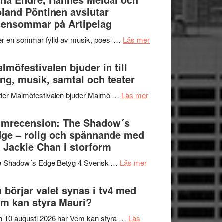
–
land Pöntinen avslutar
genrens
fascinerande,
ensommar på Artipelag
vidsträckta
spännande
terräng
om
er en sommar fylld av musik, poesi …
Läs mer
och
Lena
ger
Endre,
lmöfestivalen bjuder in till
mycket
Hannes
ng, musik, samtal och teater
att
Meidal
tänka
om
der Malmöfestivalen bjuder Malmö …
Läs mer
och
på
Malmöfestivalen
Roland
bjuder
lmrecension: The Shadow´s
Pöntinen
in
ge – rolig och spännande med
avslutar
till
 Jackie Chan i storform
Scensommar
sång,
på
om
e Shadow´s Edge Betyg 4 Svensk …
Läs mer
musik,
Artipelag
Filmrecension:
samtal
The
 börjar valet synas i tv4 med
och
Shadow
m kan styra Mauri?
teater
´s
 10 augusti 2026 har Vem kan styra …
Läs
Edge