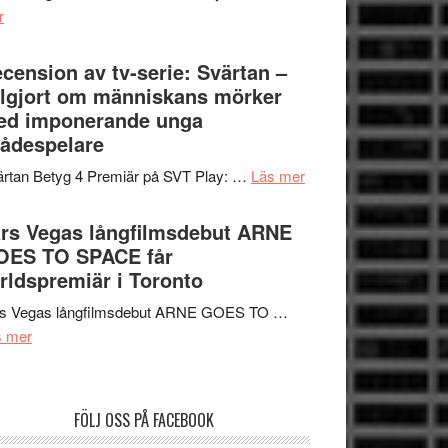
om
r
–
Nu
rolig
börjar
cension av tv-serie: Svärtan –
och
valet
lgjort om människans mörker
spännande
synas
ed imponerande unga
med
i
ådespelare
en
tv4
Jackie
om
rtan Betyg 4 Premiär på SVT Play: …
Läs mer
med
Chan
Recension
Vem
i
av
rs Vegas långfilmsdebut ARNE
kan
storform
tv-
OES TO SPACE får
styra
serie:
rldspremiär i Toronto
Mauri?
Svärtan
rs Vegas långfilmsdebut ARNE GOES TO …
–
om
s mer
välgjort
Lars
om
Vegas
människans
långfilmsdebut
mörker
FÖLJ OSS PÅ FACEBOOK
ARNE
med