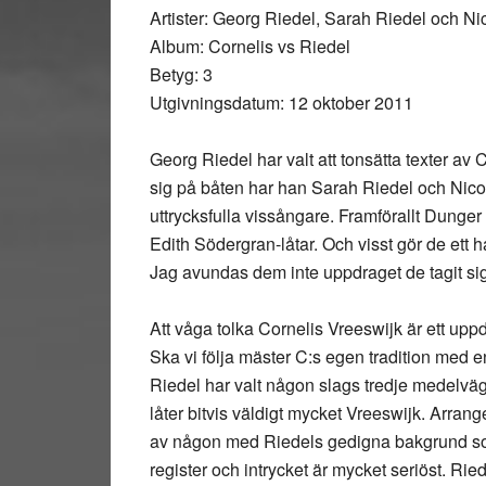
Artister: Georg Riedel, Sarah Riedel och Ni
Album: Cornelis vs Riedel
Betyg: 3
Utgivningsdatum: 12 oktober 2011
Georg Riedel har valt att tonsätta texter av C
sig på båten har han Sarah Riedel och Nico
uttrycksfulla vissångare. Framförallt Dunger
Edith Södergran-låtar. Och visst gör de ett h
Jag avundas dem inte uppdraget de tagit si
Att våga tolka Cornelis Vreeswijk är ett up
Ska vi följa mäster C:s egen tradition med e
Riedel har valt någon slags tredje medelväg
låter bitvis väldigt mycket Vreeswijk. Arr
av någon med Riedels gedigna bakgrund som
register och intrycket är mycket seriöst. Rie