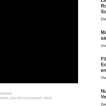
Ro
Sc
Eft
Ma
så
Un
Fi
Ed
en
Th
Nu
NSIONER
Ve
RIEDEL OCH NICOLAI DUNGER
,
VISOR
Den