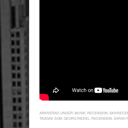
ARKIVERAD UNDER:
MUSIK
,
RECENSION
,
SKIVRECE
TAGGAD SOM:
GEORG RIEDEL
,
RECENSION
,
SARAH 