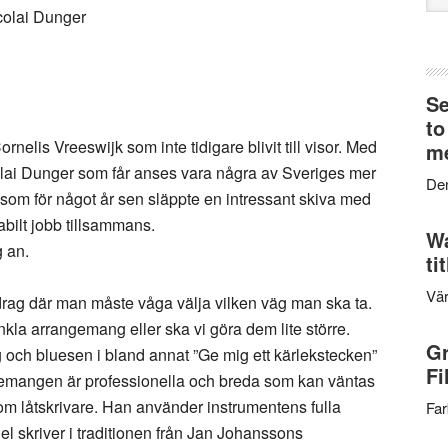
web
colai Dunger
Se
to
ornelis Vreeswijk som inte tidigare blivit till visor. Med
me
lai Dunger som får anses vara några av Sveriges mer
Den
 som för något år sen släppte en intressant skiva med
abilt jobb tillsammans.
Wa
g an.
ti
Vär
pdrag där man måste våga välja vilken väg man ska ta.
nkla arrangemang eller ska vi göra dem lite större.
Gr
 och bluesen i bland annat ”Ge mig ett kärlekstecken”
Fi
angemangen är professionella och breda som kan väntas
 låtskrivare. Han använder instrumentens fulla
Far
del skriver i traditionen från Jan Johanssons