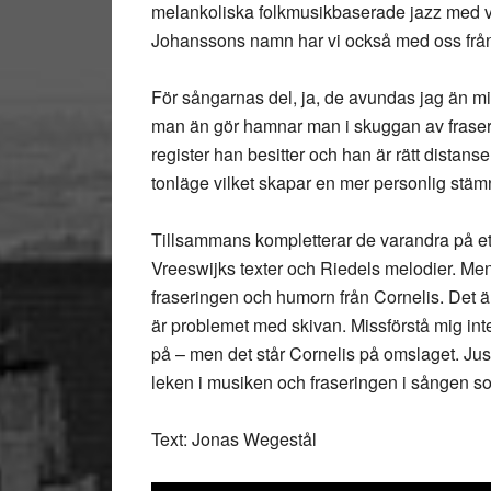
melankoliska folkmusikbaserade jazz med vi
Johanssons namn har vi också med oss från 
För sångarnas del, ja, de avundas jag än m
man än gör hamnar man i skuggan av fraser
register han besitter och han är rätt distan
tonläge vilket skapar en mer personlig stäm
Tillsammans kompletterar de varandra på ett 
Vreeswijks texter och Riedels melodier. Men
fraseringen och humorn från Cornelis. Det
är problemet med skivan. Missförstå mig int
på – men det står Cornelis på omslaget. Jus
leken i musiken och fraseringen i sången som
Text: Jonas Wegestål