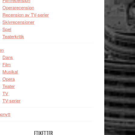
Filmrecension
Operarecension
Recension av TV-serier
Skivrecensioner
Spel
Teaterkritik
en
Dans
Film
Musikal
Opera
Teater
TV
TV-serier
pnytt
ETIKETTER