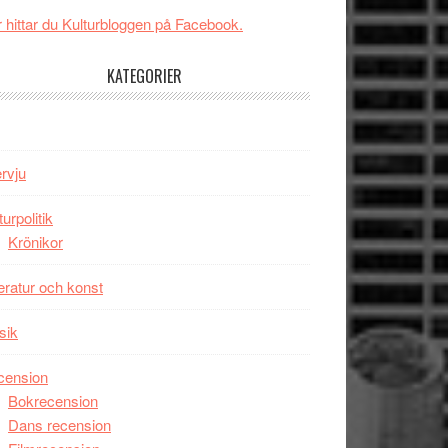
GOES
imponerande
 hittar du Kulturbloggen på Facebook.
TO
unga
SPACE
skådespelare
KATEGORIER
får
världspremiär
i
Toronto
ervju
turpolitik
Krönikor
teratur och konst
sik
cension
Bokrecension
Dans recension