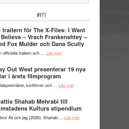
bplatsen
NYTT
 trailern för The X-Files: I Want
 Believe – Vrach Frankenshtey –
d Fox Mulder och Dana Scully
om
 officiella trailern och …
Läs mer
Se
trailern
y Out West presenterar 19 nya
för
tlar i årets filmprogram
The
om
ldspremiärer, kortfilmer och …
Läs mer
X-
Way
Files:
Out
attis Shahab Mehrabi till
I
West
lmstadens Kulturs stipendium
Want
presenterar
to
om
bror Ali och jag (2026). Shahab …
Läs mer
19
Believe
Grattis
nya
–