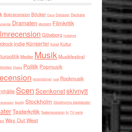
k
Böcker
Bokrecension
Deckare
Debaser
Dans
Dramaten
Filmkritik
umentär
ekonomi
ilmrecension
Göteborg
Hultsfred
indie
Konserter
rdrock
Kultur
Konst
Musik
turpolitik
Musikfestival
Medier
Politik
Popmusik
ikvideo
Opera
ecension
Rockmusik
recensioner
rock
Scen
skivnytt
Scenkonst
mhälle
Stockholm
Stockholms stadsteater
recension
Spotify
ater
Teaterkritik
tv
Teaterrecension
TV-serie
Way Out West
eo