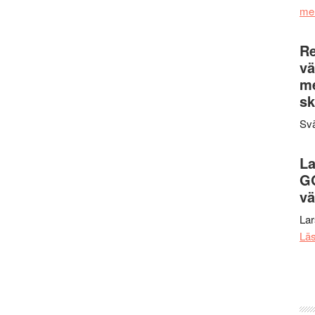
me
Re
vä
m
sk
Svä
La
G
vä
La
Lä