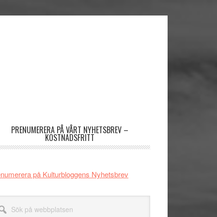
imärt
dofält
PRENUMERERA PÅ VÅRT NYHETSBREV –
KOSTNADSFRITT
numerera på Kulturbloggens Nyhetsbrev
k