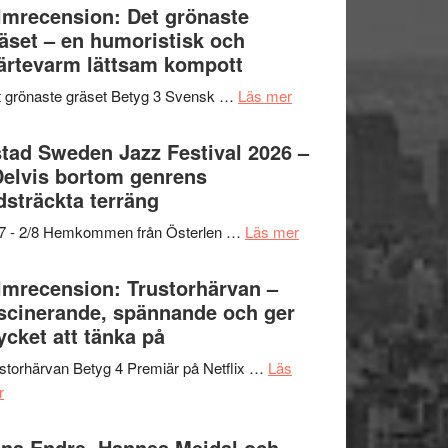
Shahab
lmrecension: Det grönaste
titlar
Vrach
Mehrabi
äset – en humoristisk och
i
Frankenshtey
till
ärtevarm lättsam kompott
årets
–
Filmstadens
filmprogram
med
om
 grönaste gräset Betyg 3 Svensk …
Läs mer
Kulturs
Fox
Filmrecension:
stipendium
Mulder
Det
tad Sweden Jazz Festival 2026 –
och
grönaste
Delvis bortom genrens
Dana
gräset
dsträckta terräng
Scully
–
om
/7 - 2/8 Hemkommen från Österlen …
Läs mer
en
Ystad
humoristisk
Sweden
lmrecension: Trustorhärvan –
och
Jazz
scinerande, spännande och ger
hjärtevarm
Festival
cket att tänka på
lättsam
2026
kompott
storhärvan Betyg 4 Premiär på Netflix …
Läs
–
om
r
I
Filmrecension:
Delvis
Trustorhärvan
na Endre, Hannes Meidal och
bortom