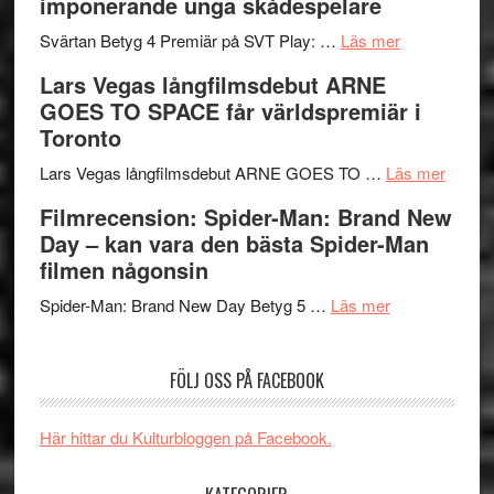
imponerande unga skådespelare
och
synas
spännande
om
i
Svärtan Betyg 4 Premiär på SVT Play: …
Läs mer
med
Recension
tv4
Lars Vegas långfilmsdebut ARNE
en
av
med
GOES TO SPACE får världspremiär i
Jackie
tv-
Vem
Toronto
Chan
serie:
kan
i
Svärtan
styra
om
Lars Vegas långfilmsdebut ARNE GOES TO …
Läs mer
storform
–
Mauri?
Lars
Filmrecension: Spider-Man: Brand New
välgjort
Vegas
Day – kan vara den bästa Spider-Man
om
långfi
filmen någonsin
människans
ARNE
om
mörker
GOES
Spider-Man: Brand New Day Betyg 5 …
Läs mer
Filmrecension
med
TO
Spider-
imponerande
SPAC
FÖLJ OSS PÅ FACEBOOK
Man:
unga
får
Brand
skådespelar
världs
New
i
Här hittar du Kulturbloggen på Facebook.
Day
Toront
–