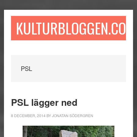
Hoppa
Hoppa
Hoppa
till
till
till
huvudinnehåll
det
sidfot
KULTURBLOGGEN.COM
primära
sidofältet
PSL
PSL lägger ned
8 DECEMBER, 2014
BY
JONATAN SÖDERGREN