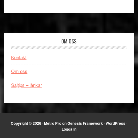
Footer
OM OSS
Kontakt
Om oss
Sajtips – länkar
Copyright © 2026 ·
Metro Pro
on
Genesis Framework
·
WordPress
·
Logga in