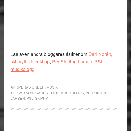
Läs även andra bloggares åsikter om
Carl Norén
,
skivnytt
,
videoklipp
,
Per Sinding Larsen
,
PSL
,
musikblogg
ARKIVERAD UNDER:
MUSIK
TAGGAD SOM:
CARL NORÉN
,
MUSIKBLOGG
,
PER SINDING
LARSEN
,
PSL
,
SKIVNYTT
Primärt