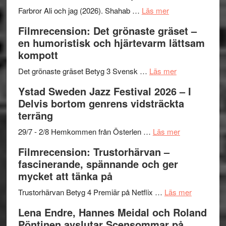
presenterar
om
Farbror Ali och jag (2026). Shahab …
Läs mer
19
Grattis
Filmrecension: Det grönaste gräset –
nya
Shahab
en humoristisk och hjärtevarm lättsam
titlar
Mehrabi
kompott
i
till
årets
Filmstadens
om
Det grönaste gräset Betyg 3 Svensk …
Läs mer
filmprogram
Kulturs
Filmrecension:
Ystad Sweden Jazz Festival 2026 – I
stipendium
Det
Delvis bortom genrens vidsträckta
grönaste
terräng
gräset
–
om
29/7 - 2/8 Hemkommen från Österlen …
Läs mer
en
Ystad
Filmrecension: Trustorhärvan –
humoristisk
Sweden
fascinerande, spännande och ger
och
Jazz
mycket att tänka på
hjärtevarm
Festival
lättsam
2026
om
Trustorhärvan Betyg 4 Premiär på Netflix …
Läs mer
kompott
–
Filmrecens
Lena Endre, Hannes Meidal och Roland
I
Trustorhä
Pöntinen avslutar Scensommar på