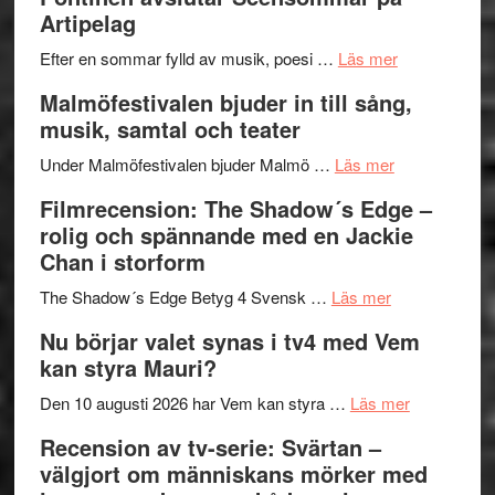
Delvis
–
Artipelag
bortom
fascineran
genrens
om
spännand
Efter en sommar fylld av musik, poesi …
Läs mer
vidsträckta
Lena
och
Malmöfestivalen bjuder in till sång,
terräng
Endre,
ger
musik, samtal och teater
Hannes
mycket
om
Meidal
att
Under Malmöfestivalen bjuder Malmö …
Läs mer
Malmöfestiva
och
tänka
Filmrecension: The Shadow´s Edge –
bjuder
Roland
på
rolig och spännande med en Jackie
in
Pöntinen
Chan i storform
till
avslutar
om
sång,
Scensommar
The Shadow´s Edge Betyg 4 Svensk …
Läs mer
Filmrecension
musik,
på
Nu börjar valet synas i tv4 med Vem
The
samtal
Artipelag
kan styra Mauri?
Shadow
och
´s
teater
om
Den 10 augusti 2026 har Vem kan styra …
Läs mer
Edge
Nu
Recension av tv-serie: Svärtan –
–
börjar
välgjort om människans mörker med
rolig
valet