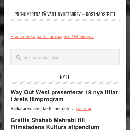
sidofält
PRENUMERERA PÅ VÅRT NYHETSBREV – KOSTNADSFRITT
Prenumerera på Kulturbloggens Nyhetsbrev
Sök
på
webbplatsen
NYTT
Way Out West presenterar 19 nya titlar
i årets filmprogram
om
Världspremiärer, kortfilmer och …
Läs mer
Way
Grattis Shahab Mehrabi till
Out
Filmstadens Kulturs stipendium
West