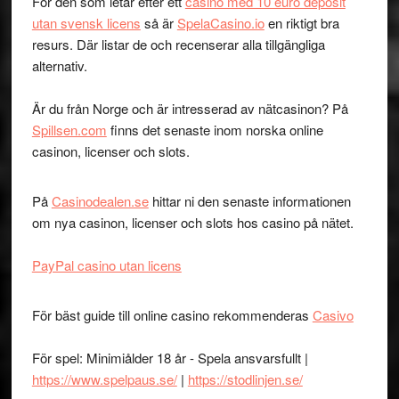
För den som letar efter ett
casino med 10 euro deposit
utan svensk licens
så är
SpelaCasino.io
en riktigt bra
resurs. Där listar de och recenserar alla tillgängliga
alternativ.
Är du från Norge och är intresserad av nätcasinon? På
Spillsen.com
finns det senaste inom norska online
casinon, licenser och slots.
På
Casinodealen.se
hittar ni den senaste informationen
om nya casinon, licenser och slots hos casino på nätet.
PayPal casino utan licens
För bäst guide till online casino rekommenderas
Casivo
För spel: Minimiålder 18 år - Spela ansvarsfullt |
https://www.spelpaus.se/
|
https://stodlinjen.se/