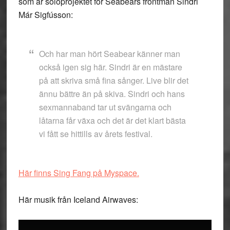
som är soloprojektet för Seabears frontman Sindri
Már Sigfússon:
Och har man hört Seabear känner man
också igen sig här. Sindri är en mästare
på att skriva små fina sånger. Live blir det
ännu bättre än på skiva. Sindri och hans
sexmannaband tar ut svängarna och
låtarna får växa och det är det klart bästa
vi fått se hittills av årets festival.
Här finns Sing Fang på Myspace.
Här musik från Iceland Airwaves: