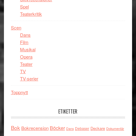
Spel
Teaterkritik
Scen
Dans
Film
Musikal
Opera
Teater
TV
TV-serier
Toppnytt
ETIKETTER
Bok
Böcker
Bokrecension
Deckare
Debaser
Dokumentär
Dans