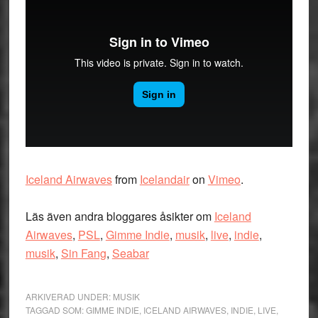
Iceland Airwaves
from
Icelandair
on
Vimeo
.
Läs även andra bloggares åsikter om
Iceland
Airwaves
,
PSL
,
Gimme Indie
,
musik
,
live
,
indie
,
musik
,
Sin Fang
,
Seabar
ARKIVERAD UNDER:
MUSIK
TAGGAD SOM:
GIMME INDIE
,
ICELAND AIRWAVES
,
INDIE
,
LIVE
,