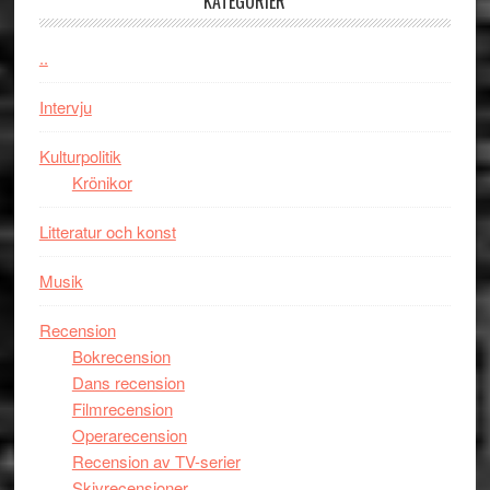
KATEGORIER
kan
vara
..
den
bästa
Intervju
Spider-
Man
Kulturpolitik
filmen
Krönikor
någonsin
Litteratur och konst
Musik
Recension
Bokrecension
Dans recension
Filmrecension
Operarecension
Recension av TV-serier
Skivrecensioner