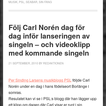
MUSIK
,
PSL
,
SEABAR
,
SIN FANG
Följ Carl Norén dag för
dag inför lanseringen av
singeln – och videoklipp
med kommande singeln
21 SEPTEMBER, 2010
BY
REDAKTIONEN
Per Sinding Larsens musikblogg PSL
följde Carl
Norén under en dag i hans födelseort Borlänge i
somras.
Resulatet kan vi se i PSL:s blogg där han lägger upp
ett klipp om dagen där Carl visar er runt i sin