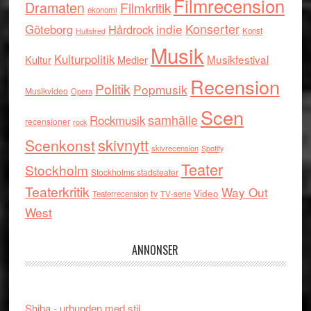
Filmrecension
Dramaten
Filmkritik
ekonomi
indie
Konserter
Göteborg
Hårdrock
Konst
Hultsfred
Musik
Kulturpolitik
Musikfestival
Kultur
Medier
Recension
Politik
Popmusik
Musikvideo
Opera
Scen
samhälle
Rockmusik
recensioner
rock
skivnytt
Scenkonst
skivrecension
Spotify
Teater
Stockholm
Stockholms stadsteater
Teaterkritik
Way Out
tv
Video
Teaterrecension
TV-serie
West
ANNONSER
Shiba - urhunden med stil