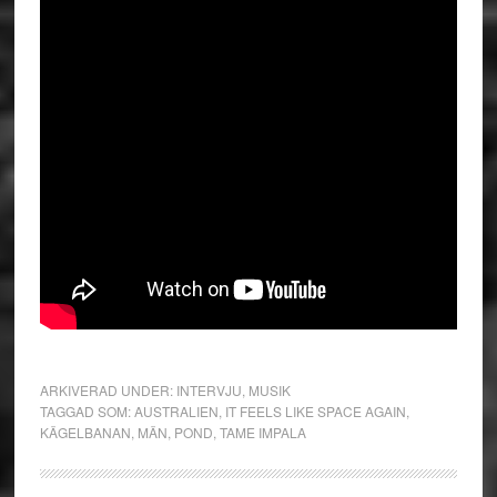
ARKIVERAD UNDER:
INTERVJU
,
MUSIK
TAGGAD SOM:
AUSTRALIEN
,
IT FEELS LIKE SPACE AGAIN
,
KÄGELBANAN
,
MÄN
,
POND
,
TAME IMPALA