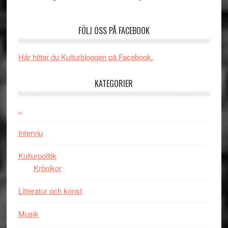
Edge
Nu
–
börjar
FÖLJ OSS PÅ FACEBOOK
rolig
valet
och
synas
spännande
i
Här hittar du Kulturbloggen på Facebook.
med
tv4
en
med
KATEGORIER
Jackie
Vem
Chan
kan
..
i
styra
storform
Mauri?
Intervju
Kulturpolitik
Krönikor
Litteratur och konst
Musik