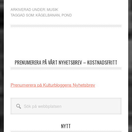
ARKIVERAD UNDER:
MUSIK
TAGGAD SOM:
KÄGELBANAN
,
POND
Primärt
sidofält
PRENUMERERA PÅ VÅRT NYHETSBREV – KOSTNADSFRITT
Prenumerera på Kulturbloggens Nyhetsbrev
Sök
på
webbplatsen
NYTT