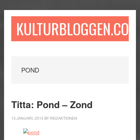
Hoppa
Hoppa
Hoppa
till
till
till
huvudinnehåll
det
sidfot
KULTURBLOGGEN.COM
primära
sidofältet
POND
Titta: Pond – Zond
13 JANUARI, 2015
BY
REDAKTIONEN