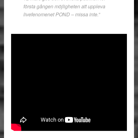
första gången möjligheten att uppleva
livefenomenet POND – missa inte.”