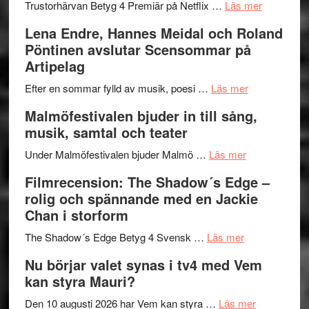
lättsam
2026
om
Trustorhärvan Betyg 4 Premiär på Netflix …
Läs mer
kompott
–
Filmrecens
Lena Endre, Hannes Meidal och Roland
I
Trustorhä
Pöntinen avslutar Scensommar på
Delvis
–
Artipelag
bortom
fascineran
genrens
om
spännand
Efter en sommar fylld av musik, poesi …
Läs mer
vidsträckta
Lena
och
Malmöfestivalen bjuder in till sång,
terräng
Endre,
ger
musik, samtal och teater
Hannes
mycket
om
Meidal
att
Under Malmöfestivalen bjuder Malmö …
Läs mer
Malmöfestiva
och
tänka
Filmrecension: The Shadow´s Edge –
bjuder
Roland
på
rolig och spännande med en Jackie
in
Pöntinen
Chan i storform
till
avslutar
om
sång,
Scensommar
The Shadow´s Edge Betyg 4 Svensk …
Läs mer
Filmrecension
musik,
på
Nu börjar valet synas i tv4 med Vem
The
samtal
Artipelag
kan styra Mauri?
Shadow
och
´s
teater
om
Den 10 augusti 2026 har Vem kan styra …
Läs mer