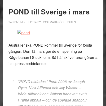
POND till Sverige i mars
24 NOVEMBER, 2014
BY
ROSEMARI SÖDERGREN
Australienska POND kommer till Sverige för första
gången. Den 12 mars ger de en spelning på
Kägelbanan i Stockholm. Så här skriver arrangörerna
i ett pressmeddelande:
”POND bildades i Perth 2008 av Joseph
Ryan, Nick Allbrook och Jay Watson –
både Allbrook och Watson har även synts
i Tame Impala – och de spelade snabbt in