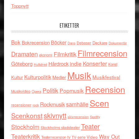
Toppnytt
ETIKETTER
Bok
Böcker
Bokrecension
Deckare
Debaser
Dokumentär
Dans
Filmrecension
Dramaten
Filmkritik
ekonomi
indie
Konserter
Göteborg
Hårdrock
Konst
Hultsfred
Musik
Kulturpolitik
Musikfestival
Kultur
Medier
Recension
Politik
Popmusik
Musikvideo
Opera
Scen
samhälle
Rockmusik
recensioner
rock
skivnytt
Scenkonst
skivrecension
Spotify
Teater
Stockholm
Stockholms stadsteater
Teaterkritik
Way Out
tv
Video
Teaterrecension
TV-serie