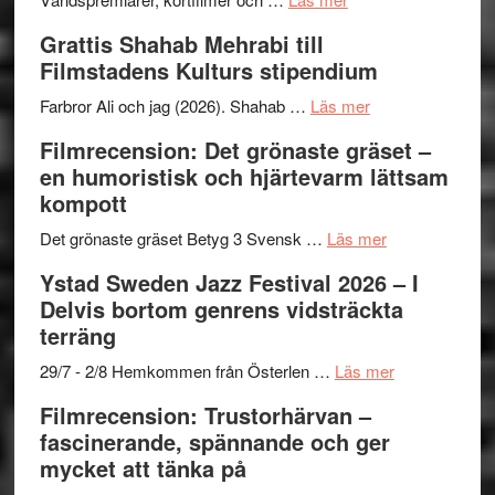
X-
Way
och
Grattis Shahab Mehrabi till
Files:
Out
samarb
Filmstadens Kulturs stipendium
I
West
Want
presenterar
om
Farbror Ali och jag (2026). Shahab …
Läs mer
to
19
Grattis
Filmrecension: Det grönaste gräset –
Believe
nya
Shahab
en humoristisk och hjärtevarm lättsam
–
titlar
Mehrabi
kompott
Vrach
i
till
Frankenshtey
årets
Filmstadens
om
Det grönaste gräset Betyg 3 Svensk …
Läs mer
–
filmprogram
Kulturs
Filmrecension:
Ystad Sweden Jazz Festival 2026 – I
med
stipendium
Det
Delvis bortom genrens vidsträckta
Fox
grönaste
terräng
Mulder
gräset
och
–
om
29/7 - 2/8 Hemkommen från Österlen …
Läs mer
Dana
en
Ystad
Filmrecension: Trustorhärvan –
Scully
humoristisk
Sweden
fascinerande, spännande och ger
och
Jazz
mycket att tänka på
hjärtevarm
Festival