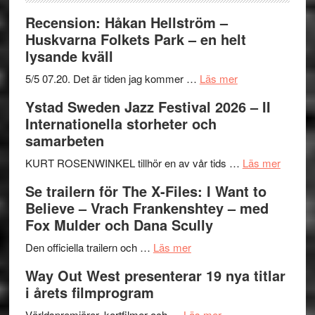
Recension: Håkan Hellström –
Huskvarna Folkets Park – en helt
lysande kväll
om
5/5 07.20. Det är tiden jag kommer …
Läs mer
Recension:
Ystad Sweden Jazz Festival 2026 – II
Håkan
Internationella storheter och
Hellström
samarbeten
–
Huskvarna
om
KURT ROSENWINKEL tillhör en av vår tids …
Läs mer
Folkets
Ystad
Se trailern för The X-Files: I Want to
Park
Swede
Believe – Vrach Frankenshtey – med
–
Jazz
Fox Mulder och Dana Scully
en
Festiva
om
helt
2026
Den officiella trailern och …
Läs mer
Se
lysande
–
Way Out West presenterar 19 nya titlar
trailern
kväll
II
i årets filmprogram
för
Internat
The
om
storhet
Världspremiärer, kortfilmer och …
Läs mer