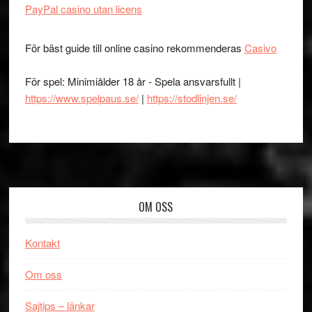
PayPal casino utan licens
För bäst guide till online casino rekommenderas
Casivo
För spel: Minimiålder 18 år - Spela ansvarsfullt |
https://www.spelpaus.se/
|
https://stodlinjen.se/
Footer
OM OSS
Kontakt
Om oss
Sajtips – länkar