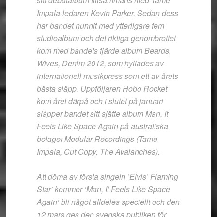
sitt debutalbum tillsammans med Tame
Impala-ledaren Kevin Parker. Sedan dess
har bandet hunnit med ytterligare fem
studioalbum och det riktiga genombrottet
kom med bandets fjärde album Beards,
Wives, Denim 2012, som hyllades av
internationell musikpress som ett av årets
bästa släpp. Uppföljaren Hobo Rocket
kom året därpå och i slutet på januari
släpper bandet sitt sjätte album Man, It
Feels Like Space Again på australiska
bolaget Modular Recordings (Tame
Impala, Cut Copy, The Avalanches).
Att döma av första singeln ’Elvis’ Flaming
Star’ kommer ’Man, It Feels Like Space
Again’ bli något alldeles speciellt och den
12 mars ges den svenska publiken för