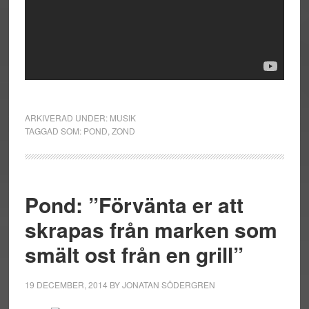
ARKIVERAD UNDER:
MUSIK
TAGGAD SOM:
POND
,
ZOND
Pond: ”Förvänta er att
skrapas från marken som
smält ost från en grill”
19 DECEMBER, 2014
BY
JONATAN SÖDERGREN