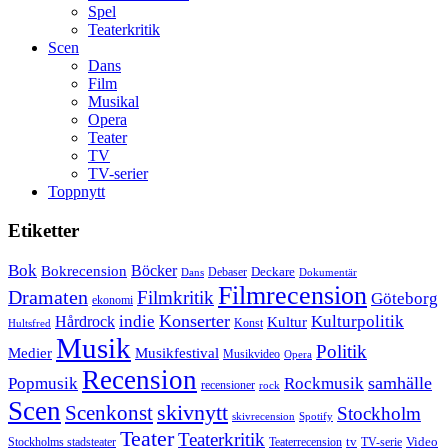
Spel
Teaterkritik
Scen
Dans
Film
Musikal
Opera
Teater
TV
TV-serier
Toppnytt
Etiketter
Bok
Bokrecension
Böcker
Deckare
Debaser
Dokumentär
Dans
Filmrecension
Dramaten
Filmkritik
Göteborg
ekonomi
Konserter
Hårdrock
indie
Kulturpolitik
Kultur
Konst
Hultsfred
Musik
Politik
Musikfestival
Medier
Musikvideo
Opera
Recension
samhälle
Popmusik
Rockmusik
recensioner
rock
Scen
skivnytt
Scenkonst
Stockholm
skivrecension
Spotify
Teater
Teaterkritik
Video
Stockholms stadsteater
tv
Teaterrecension
TV-serie