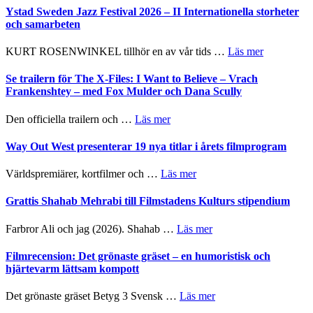
Håkan
Ystad Sweden Jazz Festival 2026 – II Internationella storheter
Hellström
och samarbeten
–
Huskvarna
om
KURT ROSENWINKEL tillhör en av vår tids …
Läs mer
Folkets
Ystad
Park
Sweden
Se trailern för The X-Files: I Want to Believe – Vrach
–
Jazz
Frankenshtey – med Fox Mulder och Dana Scully
en
Festival
helt
2026
om
Den officiella trailern och …
Läs mer
lysande
–
Se
kväll
II
trailern
Way Out West presenterar 19 nya titlar i årets filmprogram
Internatione
för
storheter
The
om
Världspremiärer, kortfilmer och …
Läs mer
och
X-
Way
samarbeten
Files:
Out
Grattis Shahab Mehrabi till Filmstadens Kulturs stipendium
I
West
Want
presenterar
om
Farbror Ali och jag (2026). Shahab …
Läs mer
to
19
Grattis
Believe
nya
Shahab
Filmrecension: Det grönaste gräset – en humoristisk och
–
titlar
Mehrabi
hjärtevarm lättsam kompott
Vrach
i
till
Frankenshtey
årets
Filmstadens
–
om
Det grönaste gräset Betyg 3 Svensk …
Läs mer
filmprogram
Kulturs
med
Filmrecension: