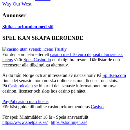
Way Out West
Annonser
Shiba - urhunden med stil
SPEL KAN SKAPA BEROENDE
För den som letar efter ett
casino med 10 euro deposit utan svensk
licens
så är
SpelaCasino.io
en riktigt bra resurs. Där listar de och
recenserar alla tillgängliga alternativ.
Är du från Norge och är intresserad av nätcasinon? På
Spillsen.com
finns det senaste inom norska online casinon, licenser och slots.
På
Casinodealen.se
hittar ni den senaste informationen om nya
casinon, licenser och slots hos casino på nätet.
PayPal casino utan licens
För bäst guide till online casino rekommenderas
Casivo
För spel: Minimiålder 18 år - Spela ansvarsfullt |
https://www.spelpaus.se/
|
https://stodlinjen.se/