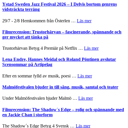
stipendium
Fox
Det
Ystad Sweden Jazz Festival 2026 – I Delvis bortom genrens
Mulder
grönaste
vidsträckta terräng
och
gräset
Dana
–
om
29/7 - 2/8 Hemkommen från Österlen …
Läs mer
Scully
en
Ystad
humoristisk
Sweden
Filmrecension: Trustorhärvan – fascinerande, spännande och
och
Jazz
ger mycket att tänka på
hjärtevarm
Festival
lättsam
2026
om
Trustorhärvan Betyg 4 Premiär på Netflix …
Läs mer
kompott
–
Filmrecension:
I
Trustorhärvan
Lena Endre, Hannes Meidal och Roland Pöntinen avslutar
Delvis
–
Scensommar på Artipelag
bortom
fascinerande,
genrens
spännande
om
Efter en sommar fylld av musik, poesi …
Läs mer
vidsträckta
och
Lena
terräng
ger
Endre,
Malmöfestivalen bjuder in till sång, musik, samtal och teater
mycket
Hannes
att
Meidal
om
Under Malmöfestivalen bjuder Malmö …
Läs mer
tänka
och
Malmöfestivalen
på
Roland
bjuder
Filmrecension: The Shadow´s Edge – rolig och spännande med
Pöntinen
in
en Jackie Chan i storform
avslutar
till
Scensommar
sång,
om
The Shadow´s Edge Betyg 4 Svensk …
Läs mer
på