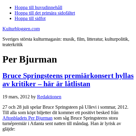
Hoppa till huvudinnehåll
Hoppa till det primära sidofältet
Hoppa till sidfot
Kulturbloggen.com
Sveriges största kulturmagasin: musik, film, litteratur, kulturpolitik,
teaterkritik
Per Bjurman
Bruce Springsteens premiärkonsert hyllas
av kritiker – här är låtlistan
19 mars, 2012
by
Redaktionen
27 och 28 juli spelar Bruce Springsteen på Ullevi i sommar, 2012.
Till alla som köpt biljetter dit kommer ett positivt besked från
Aftonbladets Per Bjurman
som såg Bruce Springsteens stora
turnépremiär i Atlanta sent natten till måndag. Han är lyrisk av
gläjde: