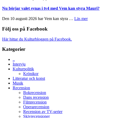
musik,
Filmrecension:
Artipelag
samtal
The
Nu börjar valet synas i tv4 med Vem kan styra Mauri?
och
Shadow
teater
´s
om
Den 10 augusti 2026 har Vem kan styra …
Läs mer
Edge
Nu
–
börjar
Följ oss på Facebook
rolig
valet
och
synas
Här hittar du Kulturbloggen på Facebook.
spännande
i
med
tv4
Kategorier
en
med
Jackie
Vem
Chan
..
kan
i
Intervju
styra
storform
Kulturpolitik
Mauri?
Krönikor
Litteratur och konst
Musik
Recension
Bokrecension
Dans recension
Filmrecension
Operarecension
Recension av TV-serier
Skivrecensioner