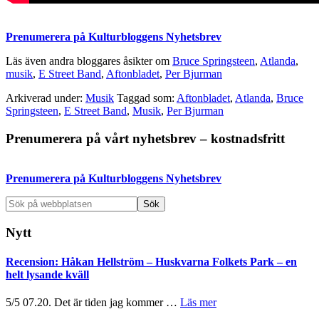
Prenumerera på Kulturbloggens Nyhetsbrev
Läs även andra bloggares åsikter om
Bruce Springsteen
,
Atlanda
,
musik
,
E Street Band
,
Aftonbladet
,
Per Bjurman
Arkiverad under:
Musik
Taggad som:
Aftonbladet
,
Atlanda
,
Bruce
Springsteen
,
E Street Band
,
Musik
,
Per Bjurman
Primärt
Prenumerera på vårt nyhetsbrev – kostnadsfritt
sidofält
Prenumerera på Kulturbloggens Nyhetsbrev
Sök
på
webbplatsen
Nytt
Recension: Håkan Hellström – Huskvarna Folkets Park – en
helt lysande kväll
om
5/5 07.20. Det är tiden jag kommer …
Läs mer
Recension: