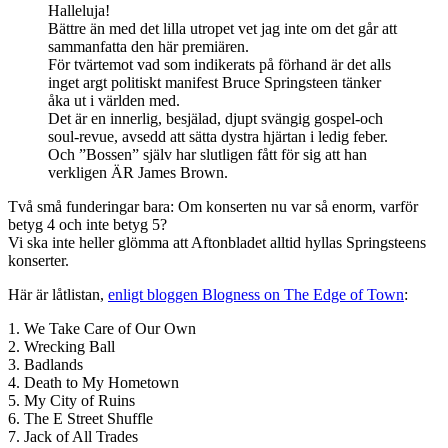
Halleluja!
Bättre än med det lilla utropet vet jag inte om det går att
sammanfatta den här premiären.
För tvärtemot vad som indikerats på förhand är det alls
inget argt politiskt manifest Bruce Springsteen tänker
åka ut i världen med.
Det är en innerlig, besjälad, djupt svängig gospel-och
soul-revue, avsedd att sätta dystra hjärtan i ledig feber.
Och ”Bossen” själv har slutligen fått för sig att han
verkligen ÄR James Brown.
Två små funderingar bara: Om konserten nu var så enorm, varför
betyg 4 och inte betyg 5?
Vi ska inte heller glömma att Aftonbladet alltid hyllas Springsteens
konserter.
Här är låtlistan,
enligt bloggen Blogness on The Edge of Town
:
1. We Take Care of Our Own
2. Wrecking Ball
3. Badlands
4. Death to My Hometown
5. My City of Ruins
6. The E Street Shuffle
7. Jack of All Trades