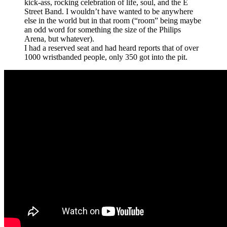
kick-ass, rocking celebration of life, soul, and the E
Street Band. I wouldn’t have wanted to be anywhere
else in the world but in that room (“room” being maybe
an odd word for something the size of the Philips
Arena, but whatever).
I had a reserved seat and had heard reports that of over
1000 wristbanded people, only 350 got into the pit.