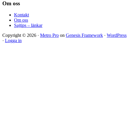
Footer
Om oss
Kontakt
Om oss
Sajtips – länkar
Copyright © 2026 ·
Metro Pro
on
Genesis Framework
·
WordPress
·
Logga in