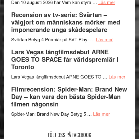
´s
teater
om
Den 10 augusti 2026 har Vem kan styra …
Läs mer
Edge
Nu
Recension av tv-serie: Svärtan –
–
börjar
välgjort om människans mörker med
rolig
valet
imponerande unga skådespelare
och
synas
spännande
om
i
Svärtan Betyg 4 Premiär på SVT Play: …
Läs mer
med
Recension
tv4
Lars Vegas långfilmsdebut ARNE
en
av
med
GOES TO SPACE får världspremiär i
Jackie
tv-
Vem
Toronto
Chan
serie:
kan
i
Svärtan
styra
om
Lars Vegas långfilmsdebut ARNE GOES TO …
Läs mer
storform
–
Mauri?
Lars
Filmrecension: Spider-Man: Brand New
välgjort
Vegas
Day – kan vara den bästa Spider-Man
om
långfi
filmen någonsin
människans
ARNE
om
mörker
GOES
Spider-Man: Brand New Day Betyg 5 …
Läs mer
Filmrecension
med
TO
Spider-
imponerande
SPAC
FÖLJ OSS PÅ FACEBOOK
Man:
unga
får