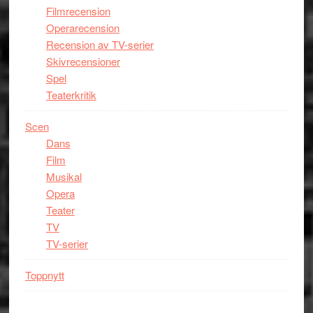
Filmrecension
Operarecension
Recension av TV-serier
Skivrecensioner
Spel
Teaterkritik
Scen
Dans
Film
Musikal
Opera
Teater
TV
TV-serier
Toppnytt