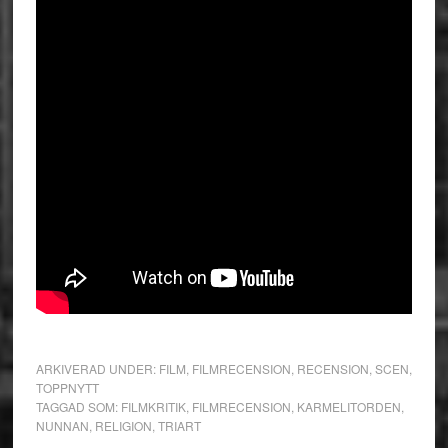
ARKIVERAD UNDER:
FILM
,
FILMRECENSION
,
RECENSION
,
SCEN
,
TOPPNYTT
TAGGAD SOM:
FILMKRITIK
,
FILMRECENSION
,
KARMELITORDEN
,
NUNNAN
,
RELIGION
,
TRIART