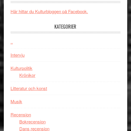
Brand
skådespelar
världs
New
i
Här hittar du Kulturbloggen på Facebook.
Day
Toront
–
KATEGORIER
kan
vara
..
den
bästa
Intervju
Spider-
Man
Kulturpolitik
filmen
Krönikor
någonsin
Litteratur och konst
Musik
Recension
Bokrecension
Dans recension