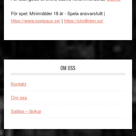
För spel: Minimiålder 18 år - Spela ansvarsfullt |
https://www.spelpaus.se/
|
https://stodlinjen.se/
Footer
OM OSS
Kontakt
Om oss
Sajtips – länkar