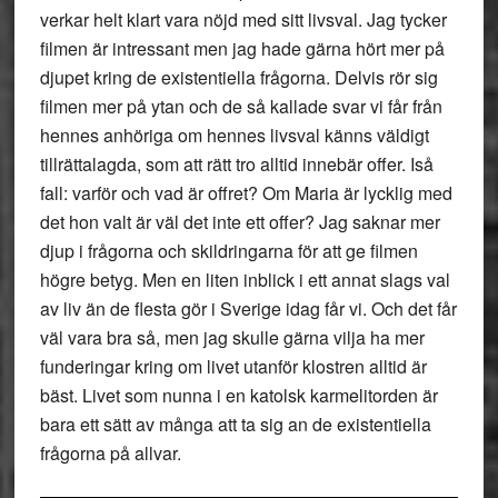
verkar helt klart vara nöjd med sitt livsval. Jag tycker
filmen är intressant men jag hade gärna hört mer på
djupet kring de existentiella frågorna. Delvis rör sig
filmen mer på ytan och de så kallade svar vi får från
hennes anhöriga om hennes livsval känns väldigt
tillrättalagda, som att rätt tro alltid innebär offer. Iså
fall: varför och vad är offret? Om Maria är lycklig med
det hon valt är väl det inte ett offer? Jag saknar mer
djup i frågorna och skildringarna för att ge filmen
högre betyg. Men en liten inblick i ett annat slags val
av liv än de flesta gör i Sverige idag får vi. Och det får
väl vara bra så, men jag skulle gärna vilja ha mer
funderingar kring om livet utanför klostren alltid är
bäst. Livet som nunna i en katolsk karmelitorden är
bara ett sätt av många att ta sig an de existentiella
frågorna på allvar.