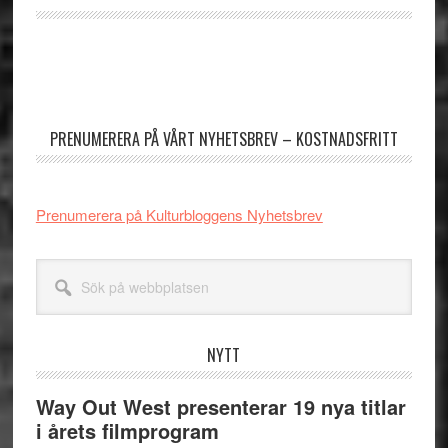
Primärt
sidofält
PRENUMERERA PÅ VÅRT NYHETSBREV – KOSTNADSFRITT
Prenumerera på Kulturbloggens Nyhetsbrev
Sök
på
webbplatsen
NYTT
Way Out West presenterar 19 nya titlar
i årets filmprogram