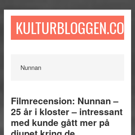
Hoppa
Hoppa
Hoppa
till
till
till
huvudinnehåll
det
sidfot
KULTURBLOGGEN.COM
primära
sidofältet
Nunnan
Filmrecension: Nunnan –
25 år i kloster – intressant
med kunde gått mer på
djupet kring de