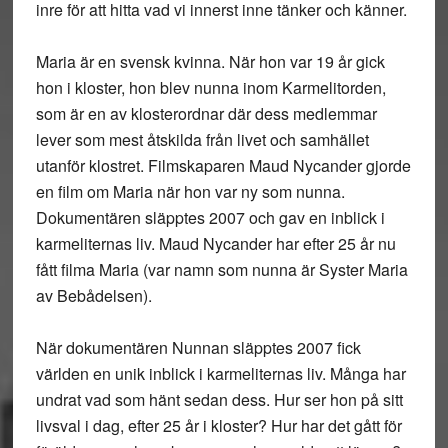
inre för att hitta vad vi innerst inne tänker och känner.
Maria är en svensk kvinna. När hon var 19 år gick
hon i kloster, hon blev nunna inom Karmelitorden,
som är en av klosterordnar där dess medlemmar
lever som mest åtskilda från livet och samhället
utanför klostret. Filmskaparen Maud Nycander gjorde
en film om Maria när hon var ny som nunna.
Dokumentären släpptes 2007 och gav en inblick i
karmeliternas liv. Maud Nycander har efter 25 år nu
fått filma Maria (var namn som nunna är Syster Maria
av Bebådelsen).
När dokumentären Nunnan släpptes 2007 fick
världen en unik inblick i karmeliternas liv. Många har
undrat vad som hänt sedan dess. Hur ser hon på sitt
livsval i dag, efter 25 år i kloster? Hur har det gått för