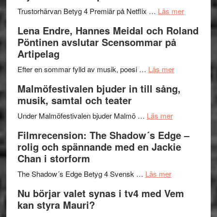
lättsam
2026
om
Trustorhärvan Betyg 4 Premiär på Netflix …
Läs mer
kompott
–
Filmrecens
Lena Endre, Hannes Meidal och Roland
I
Trustorhä
Pöntinen avslutar Scensommar på
Delvis
–
Artipelag
bortom
fascineran
genrens
om
spännand
Efter en sommar fylld av musik, poesi …
Läs mer
vidsträckta
Lena
och
Malmöfestivalen bjuder in till sång,
terräng
Endre,
ger
musik, samtal och teater
Hannes
mycket
om
Meidal
att
Under Malmöfestivalen bjuder Malmö …
Läs mer
Malmöfestiva
och
tänka
Filmrecension: The Shadow´s Edge –
bjuder
Roland
på
rolig och spännande med en Jackie
in
Pöntinen
Chan i storform
till
avslutar
om
sång,
Scensommar
The Shadow´s Edge Betyg 4 Svensk …
Läs mer
Filmrecension
musik,
på
Nu börjar valet synas i tv4 med Vem
The
samtal
Artipelag
kan styra Mauri?
Shadow
och