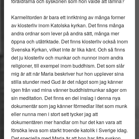
föräldrarna och syskonen som hon valde att lämna?
Karmelitorden är bara ett inriktning av många former
av klosterliv inom Katolska kyrkan. Det finns många
andra ordnar som lever på andra sätt, många mer
öppna och utåtriktade. Det finns klosterliv också inom
Svenska Kyrkan, vilket inte är lika känt. Och så finns
det ju klosterliv och munkar och nunnor inom andra
religioner, till exempel inom buddhism. Det som slår
mig är att när Maria beskriver hur hon upplever sina
stilla stunder med Gud är det något som jag känner
igen från vad mina vänner buddhistmunkar säger om
sin meditation. Det finns en del inslag i denna nya
dokumentär som jag känner förmedlar litet som munk
eller nunna men i stort sett tycker jag att
dokumentären mer handlar om hur det kan vara att
försöka leva som starkt troende katolik i Sverige idag.
Det speciella med Maria är att hon har åtta syskon