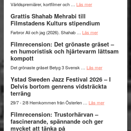
om
Världspremiärer, kortfilmer och …
Läs mer
Way
Grattis Shahab Mehrabi till
Out
Filmstadens Kulturs stipendium
West
presenterar
om
Farbror Ali och jag (2026). Shahab …
Läs mer
19
Grattis
Filmrecension: Det grönaste gräset –
nya
Shahab
en humoristisk och hjärtevarm lättsam
titlar
Mehrabi
kompott
i
till
årets
Filmstadens
om
Det grönaste gräset Betyg 3 Svensk …
Läs mer
filmprogram
Kulturs
Filmrecension:
Ystad Sweden Jazz Festival 2026 – I
stipendium
Det
Delvis bortom genrens vidsträckta
grönaste
terräng
gräset
–
om
29/7 - 2/8 Hemkommen från Österlen …
Läs mer
en
Ystad
Filmrecension: Trustorhärvan –
humoristisk
Sweden
fascinerande, spännande och ger
och
Jazz
mycket att tänka på
hjärtevarm
Festival