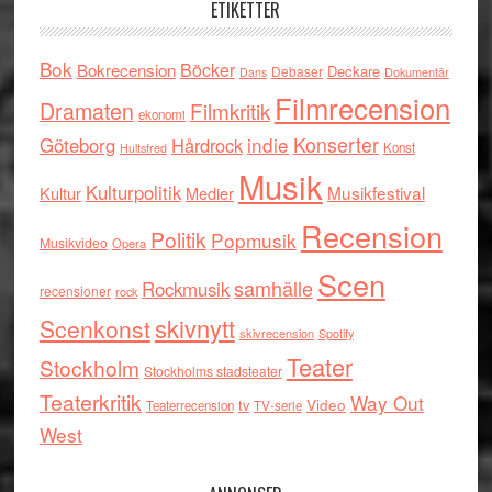
ETIKETTER
Bok
Böcker
Bokrecension
Deckare
Debaser
Dokumentär
Dans
Filmrecension
Dramaten
Filmkritik
ekonomi
indie
Konserter
Göteborg
Hårdrock
Konst
Hultsfred
Musik
Kulturpolitik
Musikfestival
Kultur
Medier
Recension
Politik
Popmusik
Musikvideo
Opera
Scen
samhälle
Rockmusik
recensioner
rock
skivnytt
Scenkonst
skivrecension
Spotify
Teater
Stockholm
Stockholms stadsteater
Teaterkritik
Way Out
tv
Video
Teaterrecension
TV-serie
West