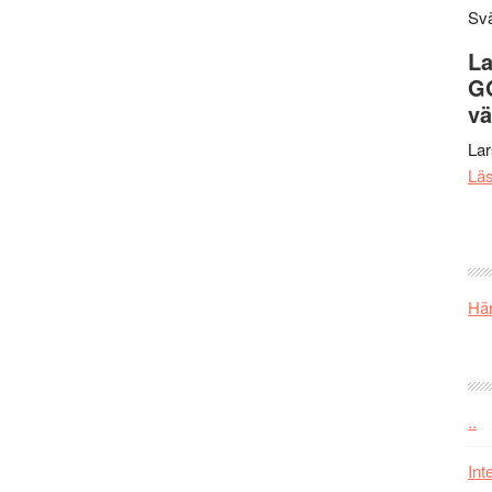
Svä
La
G
vä
La
Lä
Här
..
Int