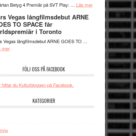
tv4
en
om
rtan Betyg 4 Premiär på SVT Play: …
Läs mer
med
Jackie
Recension
rs Vegas långfilmsdebut ARNE
Vem
Chan
av
OES TO SPACE får
kan
i
tv-
rldspremiär i Toronto
styra
storform
serie:
Mauri?
Svärtan
rs Vegas långfilmsdebut ARNE GOES TO …
om
–
s mer
Lars
välgjort
Vegas
om
FÖLJ OSS PÅ FACEBOOK
långfilmsdebut
människans
ARNE
mörker
GOES
med
 hittar du Kulturbloggen på Facebook.
TO
imponerande
SPACE
unga
KATEGORIER
får
skådespelare
världspremiär
i
Toronto
ervju