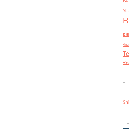
Mus
R
sa
skiv
Te
Vid
Shi