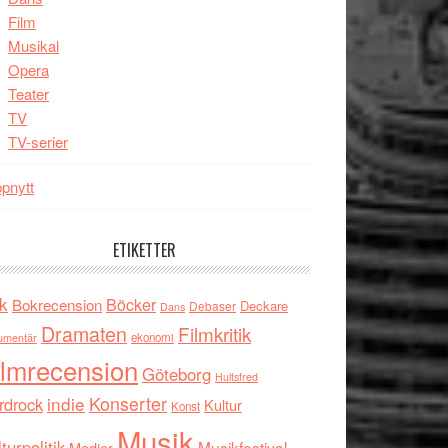
Film
Musikal
Opera
Teater
TV
TV-serier
pnytt
ETIKETTER
k
Böcker
Bokrecension
Deckare
Debaser
Dans
Dramaten
Filmkritik
umentär
ekonomi
ilmrecension
Göteborg
Hultsfred
indie
Konserter
rdrock
Kultur
Konst
Musik
turpolitik
Musikfestival
Medier