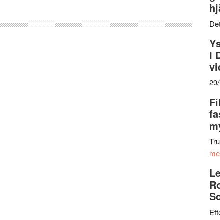
hj
Det
Ys
I 
vi
29
Fi
fa
my
Tru
me
Le
Ro
Sc
Eft