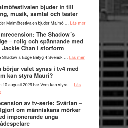
och
terräng
Lena
lmöfestivalen bjuder in till
ger
Endre,
ng, musik, samtal och teater
mycket
Hannes
att
om
Meidal
der Malmöfestivalen bjuder Malmö …
Läs mer
tänka
Malmöfestivalen
och
lmrecension: The Shadow´s
på
bjuder
Roland
ge – rolig och spännande med
in
Pöntinen
 Jackie Chan i storform
till
avslutar
om
sång,
Scensommar
e Shadow´s Edge Betyg 4 Svensk …
Läs mer
Filmrecension:
musik,
på
 börjar valet synas i tv4 med
The
samtal
Artipelag
m kan styra Mauri?
Shadow
och
´s
teater
 10 augusti 2026 har Vem kan styra …
Läs
om
Edge
r
Nu
–
cension av tv-serie: Svärtan –
börjar
rolig
lgjort om människans mörker
valet
och
ed imponerande unga
synas
spännande
ådespelare
i
med