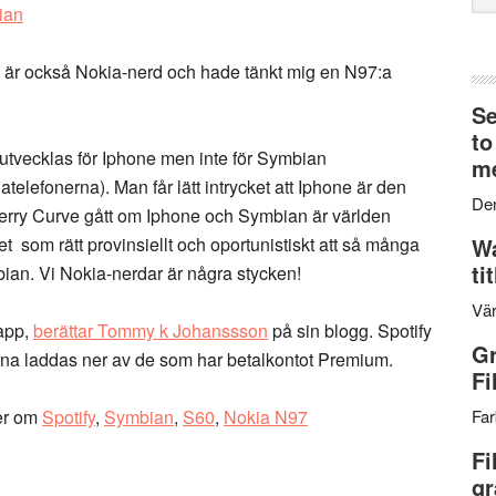
web
 är också Nokia-nerd och hade tänkt mig en N97:a
Se
to
t utvecklas för Iphone men inte för Symbian
me
elefonerna). Man får lätt intrycket att Iphone är den
Den
erry Curve gått om Iphone och Symbian är världen
et som rätt provinsiellt och oportunistiskt att så många
Wa
ti
bian. Vi Nokia-nerdar är några stycken!
Vär
app,
berättar Tommy k Johanssson
på sin blogg. Spotify
Gr
nna laddas ner av de som har betalkontot Premium.
Fi
er om
Spotify
,
Symbian
,
S60
,
Nokia N97
Far
Fi
gr