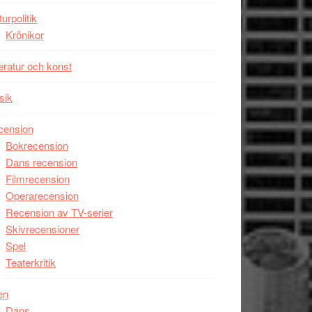
turpolitik
Krönikor
teratur och konst
sik
cension
Bokrecension
Dans recension
Filmrecension
Operarecension
Recension av TV-serier
Skivrecensioner
Spel
Teaterkritik
en
Dans