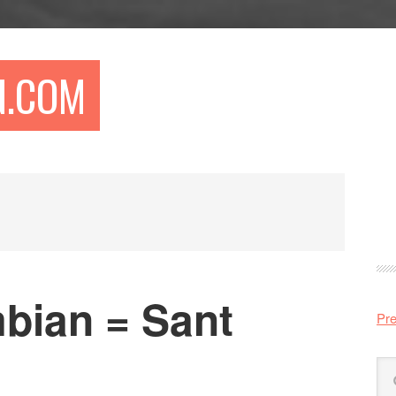
N.COM
Pr
si
mbian = Sant
Pre
Sö
på