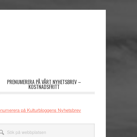
imärt
dofält
PRENUMERERA PÅ VÅRT NYHETSBREV –
KOSTNADSFRITT
numerera på Kulturbloggens Nyhetsbrev
k