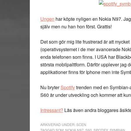
Ungen
har köpte nyligen en Nokia N97. Jag
själv men nu han hon först. Grattis!
Det som gör mig lite frustrerad är att mycke
(operativsystemet i de mer avancerade Nokiat
enda telefonen som finns. I USA har Blackb
största mobilpalttform. Därför upplever jag d
applikationer finns för Iphone men inte Sym
Nu bryter
Spotify
trenden med en Symbian-
S60 är under utveckling och kommer att ku
Intressant?
Läs även andra bloggares åsikt
ARKIVERAD UNDER:
SCEN
TAGGAD SOM:
NOKIA N97
,
S60
,
SPOTIFY
,
SYMBIAN