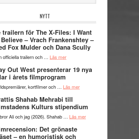
bplatsen
NYTT
 trailern för The X-Files: I Want
 Believe – Vrach Frankenshtey –
d Fox Mulder och Dana Scully
om
 officiella trailern och …
Läs mer
Se
y Out West presenterar 19 nya
trailern
tlar i årets filmprogram
för
The
om
ldspremiärer, kortfilmer och …
Läs mer
X-
Way
attis Shahab Mehrabi till
Files:
Out
lmstadens Kulturs stipendium
I
West
Want
presenterar
om
bror Ali och jag (2026). Shahab …
Läs mer
to
19
Grattis
lmrecension: Det grönaste
Believe
nya
Shahab
äset – en humoristisk och
–
titlar
Mehrabi