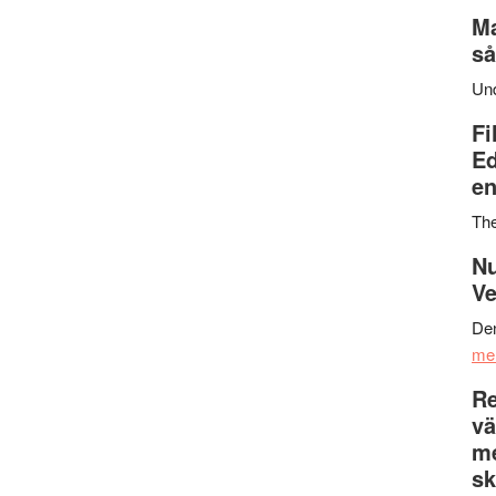
Ma
så
Un
Fi
Ed
en
Th
Nu
Ve
Den
me
Re
vä
m
sk