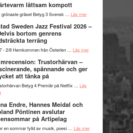
ärtevarm lättsam kompott
Vrach
i
till
Frankenshtey
årets
Filmstadens
om
 grönaste gräset Betyg 3 Svensk …
Läs mer
–
filmprogram
Kulturs
Filmrecension:
tad Sweden Jazz Festival 2026 –
med
stipendium
Det
Delvis bortom genrens
Fox
grönaste
dsträckta terräng
Mulder
gräset
och
–
om
/7 - 2/8 Hemkommen från Österlen …
Läs mer
Dana
en
Ystad
lmrecension: Trustorhärvan –
Scully
humoristisk
Sweden
scinerande, spännande och ger
och
Jazz
cket att tänka på
hjärtevarm
Festival
lättsam
2026
storhärvan Betyg 4 Premiär på Netflix …
Läs
om
kompott
–
r
Filmrecension:
I
na Endre, Hannes Meidal och
Trustorhärvan
Delvis
land Pöntinen avslutar
–
bortom
ensommar på Artipelag
fascinerande,
genrens
spännande
vidsträckta
om
er en sommar fylld av musik, poesi …
Läs mer