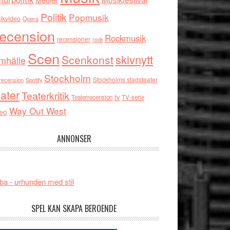
Politik
Popmusik
ikvideo
Opera
ecension
Rockmusik
recensioner
rock
Scen
skivnytt
Scenkonst
mhälle
Stockholm
Stockholms stadsteater
recension
Spotify
ater
Teaterkritik
tv
Teaterrecension
TV-serie
Way Out West
eo
ANNONSER
ba - urhunden med stil
SPEL KAN SKAPA BEROENDE